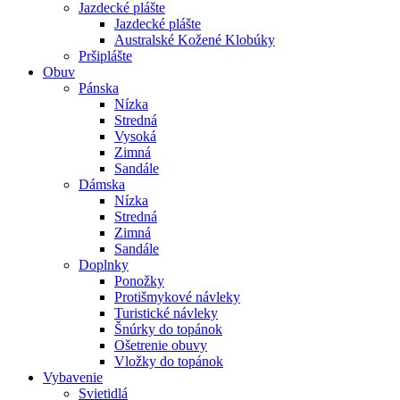
Jazdecké plášte
Jazdecké plášte
Australské Kožené Klobúky
Pršiplášte
Obuv
Pánska
Nízka
Stredná
Vysoká
Zimná
Sandále
Dámska
Nízka
Stredná
Zimná
Sandále
Doplnky
Ponožky
Protišmykové návleky
Turistické návleky
Šnúrky do topánok
Ošetrenie obuvy
Vložky do topánok
Vybavenie
Svietidlá