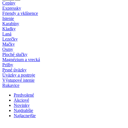
Cepíny
Expressky
Friendy a vklínence
Istenie
Karabíny
Kladky
Laná
Lezečky
Mačky
Osmy
Ploché slučky
Magnézium a vrecká
Prilby
Prsné úväzky
Úväzky a postroje
Výstupové istenie
Rukavice
Predvolené
Akciové
Novinky
Najdrahšie
Najlacnejšie