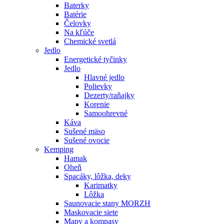
Baterky
Batérie
Čelovky
Na kľúče
Chemické svetlá
Jedlo
Energetické tyčinky
Jedlo
Hlavné jedlo
Polievky
Dezerty/raňajky
Korenie
Samoohrevné
Káva
Sušené mäso
Sušené ovocie
Kemping
Hamak
Oheň
Spacáky, lôžka, deky
Karimatky
Lôžka
Saunovacie stany MORZH
Maskovacie siete
Mapy a kompasy