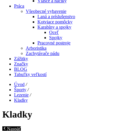
Vlasce a háčiky
Práca
Všeobecné vybavenie
Laná a príslušenstvo
Kotviace pomôcky
Karabíny a spojky
Oceľ
Spojky
Pracovné postroje
Arboristika
Zachytávače pádu
Zážitky
Značky
BLOG
Tabuľky veľkostí
Úvod
/
Športy
/
Lezenie
/
Kladky
Kladky
Naspäť