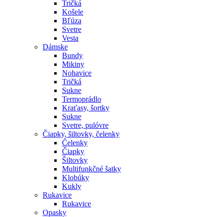
Tričká
Košele
Bľúza
Svetre
Vesta
Dámske
Bundy
Mikiny
Nohavice
Tričká
Sukne
Termoprádlo
Kraťasy, šortky
Sukne
Svetre, pulóvre
Čiapky, šiltovky, čelenky
Čelenky
Čiapky
Šiltovky
Multifunkčné šatky
Klobúky
Kukly
Rukavice
Rukavice
Opasky