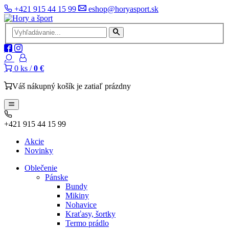
+421 915 44 15 99
eshop@horyasport.sk
0
ks /
0 €
Váš nákupný košík je zatiaľ prázdny
+421 915 44 15 99
Akcie
Novinky
Oblečenie
Pánske
Bundy
Mikiny
Nohavice
Kraťasy, šortky
Termo prádlo