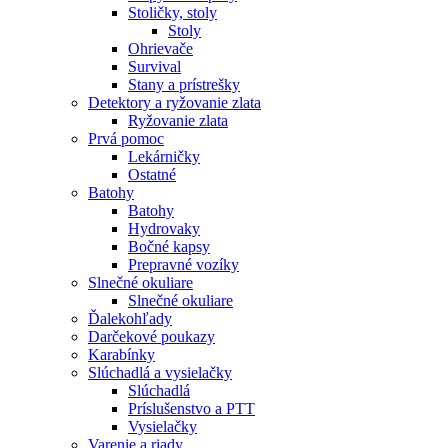
Stoličky, stoly
Stoly
Ohrievače
Survival
Stany a prístrešky
Detektory a ryžovanie zlata
Ryžovanie zlata
Prvá pomoc
Lekárničky
Ostatné
Batohy
Batohy
Hydrovaky
Bočné kapsy
Prepravné vozíky
Slnečné okuliare
Slnečné okuliare
Ďalekohľady
Darčekové poukazy
Karabínky
Slúchadlá a vysielačky
Slúchadlá
Príslušenstvo a PTT
Vysielačky
Varenie a riady