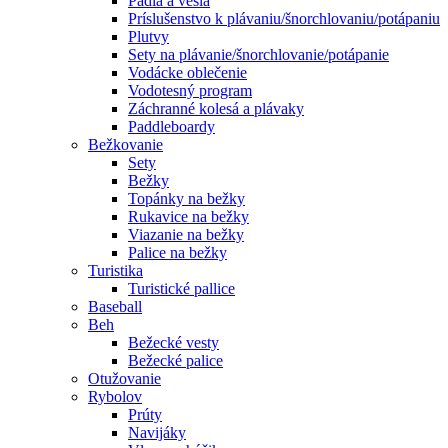
Pádla a veslá
Príslušenstvo k plávaniu/šnorchlovaniu/potápaniu
Plutvy
Sety na plávanie/šnorchlovanie/potápanie
Vodácke oblečenie
Vodotesný program
Záchranné kolesá a plávaky
Paddleboardy
Bežkovanie
Sety
Bežky
Topánky na bežky
Rukavice na bežky
Viazanie na bežky
Palice na bežky
Turistika
Turistické pallice
Baseball
Beh
Bežecké vesty
Bežecké palice
Otužovanie
Rybolov
Prúty
Navijáky