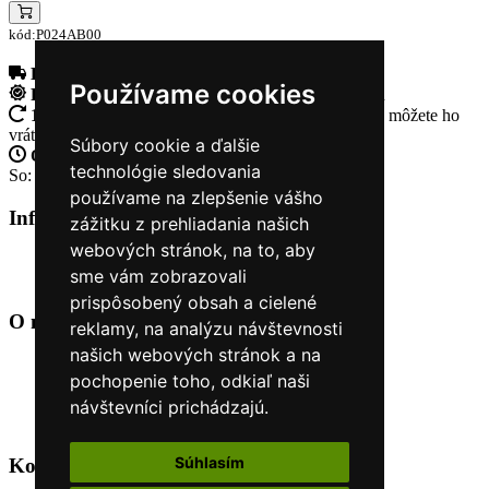
kód:P024AB00
Doprava zadarmo
pri objednávke nad 230€
Používame cookies
Rýchle dodanie
Tovar Vám odošleme do 24 hodín
14 Dní na vrátenie tovaru
Ak Vám tovar nesadne, môžete ho
vrátiť
Súbory cookie a ďalšie
Otvorené celý týždeň
Po - pia: 8:30 - 16:30
technológie sledovania
So: 9:00 - 12:00
používame na zlepšenie vášho
Informácie
+
zážitku z prehliadania našich
webových stránok, na to, aby
O nás
sme vám zobrazovali
Kontakt
prispôsobený obsah a cielené
O nás
+
reklamy, na analýzu návštevnosti
našich webových stránok a na
Úvod
pochopenie toho, odkiaľ naši
Obchodné podmienky
Nákup na splátky cez Quatro
návštevníci prichádzajú.
Odstúpiť od zmluvy TU
Súhlasím
Kontakt
+