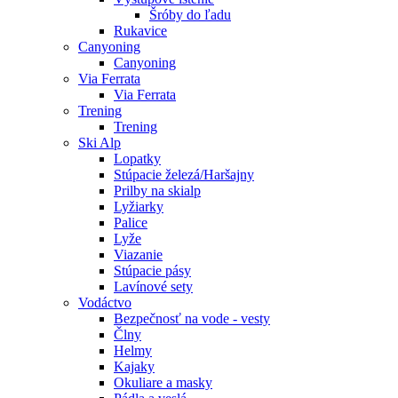
Šróby do ľadu
Rukavice
Canyoning
Canyoning
Via Ferrata
Via Ferrata
Trening
Trening
Ski Alp
Lopatky
Stúpacie železá/Haršajny
Prilby na skialp
Lyžiarky
Palice
Lyže
Viazanie
Stúpacie pásy
Lavínové sety
Vodáctvo
Bezpečnosť na vode - vesty
Člny
Helmy
Kajaky
Okuliare a masky