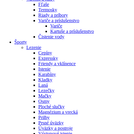
Fľaše
Termosky
Riady a príbory
Variče a príslušenstvo
Variče
Kartuše a príslušenstvo
Čistenie vody
Športy
Lezenie
Cepíny
Expressky
Friendy a vklínence
Istenie
Karabíny
Kladky
Laná
Lezečky
Mačky
Osmy
Ploché slučky
Magnézium a vrecká
Prilby
Prsné úväzky
Úväzky a postroje
Výstupové istenie