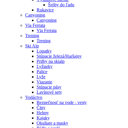
Šróby do ľadu
Rukavice
Canyoning
Canyoning
Via Ferrata
Via Ferrata
Trening
Trening
Ski Alp
Lopatky
Stúpacie železá/Haršajny
Prilby na skialp
Lyžiarky
Palice
Lyže
Viazanie
Stúpacie pásy
Lavínové sety
Vodáctvo
Bezpečnosť na vode - vesty
Člny
Helmy
Kajaky
Okuliare a masky