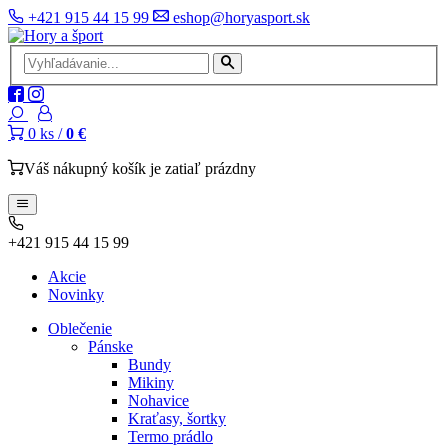
+421 915 44 15 99
eshop@horyasport.sk
0
ks /
0 €
Váš nákupný košík je zatiaľ prázdny
+421 915 44 15 99
Akcie
Novinky
Oblečenie
Pánske
Bundy
Mikiny
Nohavice
Kraťasy, šortky
Termo prádlo