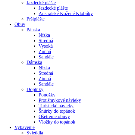
Jazdecké plášte
Jazdecké plášte
Australské Kožené Klobúky
Pršiplášte
Obuv
Pánska
Nízka
Stredná
Vysoká
Zimná
Sandále
Dámska
Nízka
Stredná
Zimná
Sandále
Doplnky
Ponožky
Protišmykové návleky
Turistické návleky
Šnúrky do topánok
Ošetrenie obuvy
Vložky do topánok
Vybavenie
Svietidlá