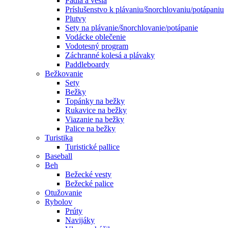
Pádla a veslá
Príslušenstvo k plávaniu/šnorchlovaniu/potápaniu
Plutvy
Sety na plávanie/šnorchlovanie/potápanie
Vodácke oblečenie
Vodotesný program
Záchranné kolesá a plávaky
Paddleboardy
Bežkovanie
Sety
Bežky
Topánky na bežky
Rukavice na bežky
Viazanie na bežky
Palice na bežky
Turistika
Turistické pallice
Baseball
Beh
Bežecké vesty
Bežecké palice
Otužovanie
Rybolov
Prúty
Navijáky