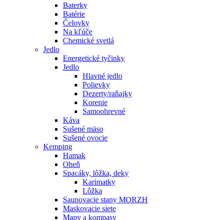
Baterky
Batérie
Čelovky
Na kľúče
Chemické svetlá
Jedlo
Energetické tyčinky
Jedlo
Hlavné jedlo
Polievky
Dezerty/raňajky
Korenie
Samoohrevné
Káva
Sušené mäso
Sušené ovocie
Kemping
Hamak
Oheň
Spacáky, lôžka, deky
Karimatky
Lôžka
Saunovacie stany MORZH
Maskovacie siete
Mapy a kompasy