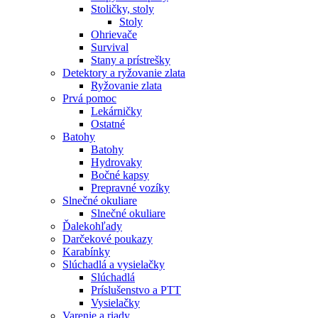
Stoličky, stoly
Stoly
Ohrievače
Survival
Stany a prístrešky
Detektory a ryžovanie zlata
Ryžovanie zlata
Prvá pomoc
Lekárničky
Ostatné
Batohy
Batohy
Hydrovaky
Bočné kapsy
Prepravné vozíky
Slnečné okuliare
Slnečné okuliare
Ďalekohľady
Darčekové poukazy
Karabínky
Slúchadlá a vysielačky
Slúchadlá
Príslušenstvo a PTT
Vysielačky
Varenie a riady