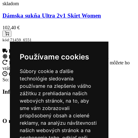
skladom
Dámska sukňa Ultra 2v1 Skirt Women
102,40 €
kód:71459_6551
Doprava zadarmo
pri objednávke nad 230€
Používame cookies
Rýchle dodanie
Tovar Vám odošleme do 24 hodín
14 Dní na vrátenie tovaru
Ak Vám tovar nesadne, môžete ho
vrátiť
Súbory cookie a ďalšie
Otvorené celý týždeň
Po - pia: 8:30 - 16:30
technológie sledovania
So: 9:00 - 12:00
používame na zlepšenie vášho
Informácie
+
zážitku z prehliadania našich
webových stránok, na to, aby
O nás
sme vám zobrazovali
Kontakt
prispôsobený obsah a cielené
O nás
+
reklamy, na analýzu návštevnosti
našich webových stránok a na
Úvod
pochopenie toho, odkiaľ naši