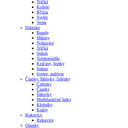
Tričká
Košele
Bľúza
Svetre
Vesta
Dámske
Bundy
Mikiny
Nohavice
Tričká
Sukne
Termoprádlo
Kraťasy, šortky
Sukne
Svetre, pulóvre
Čiapky, šiltovky, čelenky
Čelenky
Čiapky
Šiltovky
Multifunkčné šatky
Klobúky
Kukly
Rukavice
Rukavice
Opasky