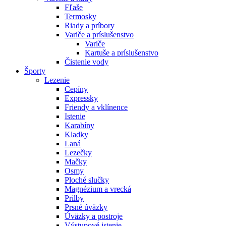
Fľaše
Termosky
Riady a príbory
Variče a príslušenstvo
Variče
Kartuše a príslušenstvo
Čistenie vody
Športy
Lezenie
Cepíny
Expressky
Friendy a vklínence
Istenie
Karabíny
Kladky
Laná
Lezečky
Mačky
Osmy
Ploché slučky
Magnézium a vrecká
Prilby
Prsné úväzky
Úväzky a postroje
Výstupové istenie