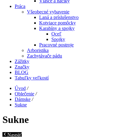
Vlasce a háčiky
Práca
Všeobecné vybavenie
Laná a príslušenstvo
Kotviace pomôcky
Karabíny a spojky
Oceľ
Spojky
Pracovné postroje
Arboristika
Zachytávače pádu
Zážitky
Značky
BLOG
Tabuľky veľkostí
Úvod
/
Oblečenie
/
Dámske
/
Sukne
Sukne
Naspäť