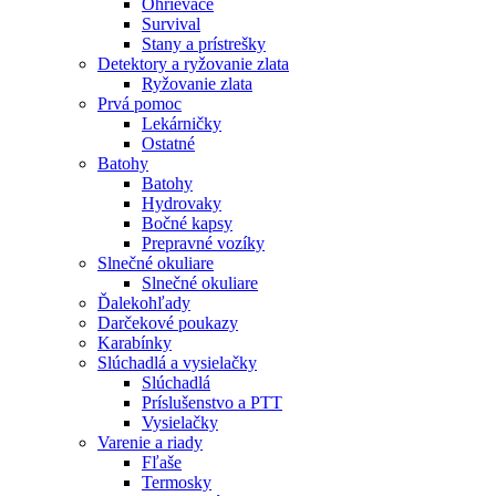
Ohrievače
Survival
Stany a prístrešky
Detektory a ryžovanie zlata
Ryžovanie zlata
Prvá pomoc
Lekárničky
Ostatné
Batohy
Batohy
Hydrovaky
Bočné kapsy
Prepravné vozíky
Slnečné okuliare
Slnečné okuliare
Ďalekohľady
Darčekové poukazy
Karabínky
Slúchadlá a vysielačky
Slúchadlá
Príslušenstvo a PTT
Vysielačky
Varenie a riady
Fľaše
Termosky