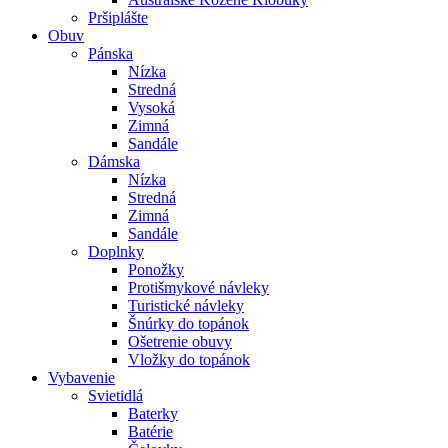
Pršiplášte
Obuv
Pánska
Nízka
Stredná
Vysoká
Zimná
Sandále
Dámska
Nízka
Stredná
Zimná
Sandále
Doplnky
Ponožky
Protišmykové návleky
Turistické návleky
Šnúrky do topánok
Ošetrenie obuvy
Vložky do topánok
Vybavenie
Svietidlá
Baterky
Batérie