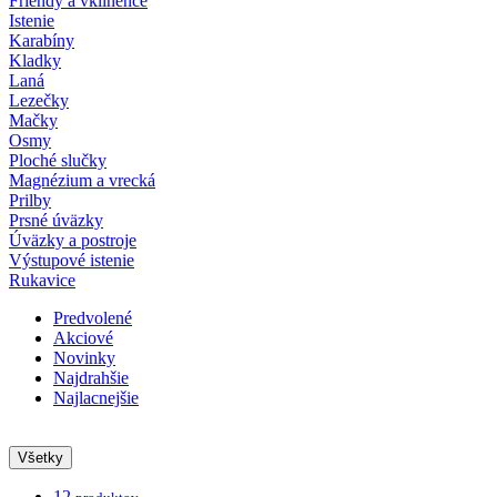
Friendy a vklínence
Istenie
Karabíny
Kladky
Laná
Lezečky
Mačky
Osmy
Ploché slučky
Magnézium a vrecká
Prilby
Prsné úväzky
Úväzky a postroje
Výstupové istenie
Rukavice
Predvolené
Akciové
Novinky
Najdrahšie
Najlacnejšie
Všetky
12