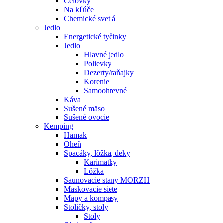
Čelovky
Na kľúče
Chemické svetlá
Jedlo
Energetické tyčinky
Jedlo
Hlavné jedlo
Polievky
Dezerty/raňajky
Korenie
Samoohrevné
Káva
Sušené mäso
Sušené ovocie
Kemping
Hamak
Oheň
Spacáky, lôžka, deky
Karimatky
Lôžka
Saunovacie stany MORZH
Maskovacie siete
Mapy a kompasy
Stoličky, stoly
Stoly