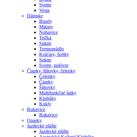
Svetre
Vesta
Dámske
Bundy
Mikiny
Nohavice
Tričká
Sukne
Termoprádlo
Kraťasy, šortky
Sukne
Svetre, pulóvre
Čiapky, šiltovky, čelenky
Čelenky
Čiapky
Šiltovky
Multifunkčné šatky
Klobúky
Kukly
Rukavice
Rukavice
Opasky
Jazdecké plášte
Jazdecké plášte
Australské Kožené Klobúky