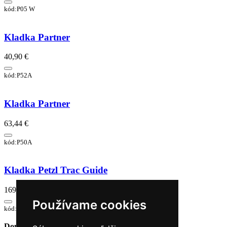
kód:P05 W
Kladka Partner
40,90 €
kód:P52A
Kladka Partner
63,44 €
kód:P50A
Kladka Petzl Trac Guide
169,03 €
Používame cookies
kód:P024AB00
Doprava zadarmo
pri objednávke nad 230€