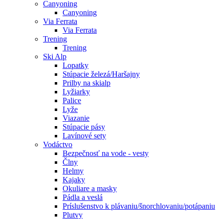
Canyoning
Canyoning
Via Ferrata
Via Ferrata
Trening
Trening
Ski Alp
Lopatky
Stúpacie železá/Haršajny
Prilby na skialp
Lyžiarky
Palice
Lyže
Viazanie
Stúpacie pásy
Lavínové sety
Vodáctvo
Bezpečnosť na vode - vesty
Člny
Helmy
Kajaky
Okuliare a masky
Pádla a veslá
Príslušenstvo k plávaniu/šnorchlovaniu/potápaniu
Plutvy