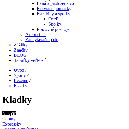
Laná a príslušenstvo
Kotviace pomôcky
Karabíny a spojky
Oceľ
Spojky
Pracovné postroje
Arboristika
Zachytávače pádu
Zážitky
Značky
BLOG
Tabuľky veľkostí
Úvod
/
Športy
/
Lezenie
/
Kladky
Kladky
Naspäť
Cepíny
Expressky