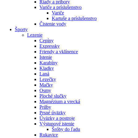
Riady a príbory
Variče a príslušenstvo
Variče
Kartuše a príslušenstvo
Čistenie vody
Športy
Lezenie
Cepíny
Expressky
Friendy a vklínence
Istenie
Karabíny
Kladky
Laná
Lezečky
Mačky
Osmy
Ploché slučky
Magnézium a vrecká
Prilby
Prsné úväzky
Úväzky a postroje
Výstupové istenie
Šróby do ľadu
Rukavice