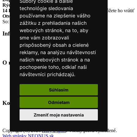
Súbory cookie a ďalšie
Rýchle dodanie
Tovar Vám odošleme do 24 hodín
technológie sledovania
14 Dní na vrátenie tovaru
Ak Vám tovar nesadne, môžete ho vrátiť
používame na zlepšenie vášho
Otvorené celý týždeň
Po - pia: 8:30 - 16:30
So: 9:00 - 12:00
zážitku z prehliadania našich
webových stránok, na to, aby
Informácie
+
sme vám zobrazovali
prispôsobený obsah a cielené
O nás
Kontakt
reklamy, na analýzu návštevnosti
našich webových stránok a na
O nás
+
pochopenie toho, odkiaľ naši
návštevníci prichádzajú.
Úvod
Obchodné podmienky
Nákup na splátky cez Quatro
Súhlasím
Odstúpiť od zmluvy TU
Kontakt
+
Odmietam
+421 915 44 15 99
Zmeniť moje nastavenia
eshop@horyasport.sk
Copyright (C) 2026
Hory a šport
. Všetky práva vyhradené.
Web stránky NEONUS.sk