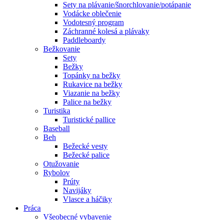
Sety na plávanie/šnorchlovanie/potápanie
Vodácke oblečenie
Vodotesný program
Záchranné kolesá a plávaky
Paddleboardy
Bežkovanie
Sety
Bežky
Topánky na bežky
Rukavice na bežky
Viazanie na bežky
Palice na bežky
Turistika
Turistické pallice
Baseball
Beh
Bežecké vesty
Bežecké palice
Otužovanie
Rybolov
Prúty
Navijáky
Vlasce a háčiky
Práca
Všeobecné vybavenie