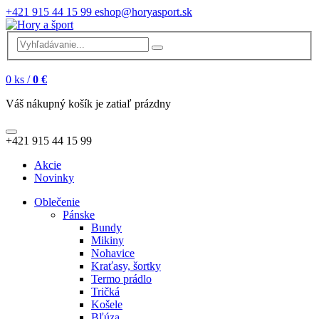
+421 915 44 15 99
eshop@horyasport.sk
0
ks /
0 €
Váš nákupný košík je zatiaľ prázdny
+421 915 44 15 99
Akcie
Novinky
Oblečenie
Pánske
Bundy
Mikiny
Nohavice
Kraťasy, šortky
Termo prádlo
Tričká
Košele
Bľúza