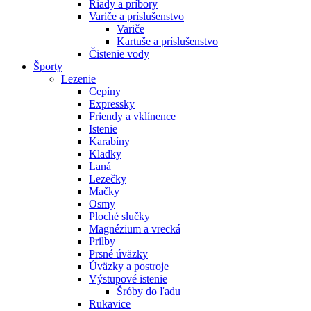
Riady a príbory
Variče a príslušenstvo
Variče
Kartuše a príslušenstvo
Čistenie vody
Športy
Lezenie
Cepíny
Expressky
Friendy a vklínence
Istenie
Karabíny
Kladky
Laná
Lezečky
Mačky
Osmy
Ploché slučky
Magnézium a vrecká
Prilby
Prsné úväzky
Úväzky a postroje
Výstupové istenie
Šróby do ľadu
Rukavice