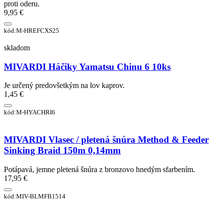
proti oderu.
9,95 €
kód:M-HREFCXS25
skladom
MIVARDI Háčiky Yamatsu Chinu 6 10ks
Je určený predovšetkým na lov kaprov.
1,45 €
kód:M-HYACHRI6
MIVARDI Vlasec / pletená šnúra Method & Feeder
Sinking Braid 150m 0,14mm
Potápavá, jemne pletená šnúra z bronzovo hnedým sfarbením.
17,95 €
kód:MIV-BLMFB1514