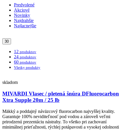
Predvolené
Akciové
Novinky
Najdrahšie
Najlacnejšie
30
12
produktov
24
produktov
60
produktov
Všetky produkty
skladom
MIVARDI Vlasec / pletená šnúra DFluorocarbon
Xtra Supple 20m / 25 lb
Mäkký a poddajný náväzcový fluorocarbon najvyššej kvality.
Garantuje 100% neviditeľnosť pod vodou a zároveň veľmi
prirodzenú prezentáciu nástrahy. To všetko pri zachovaní
minimálnej prieťažnosti, rýchlej potápavosti a vysokej odolnosti