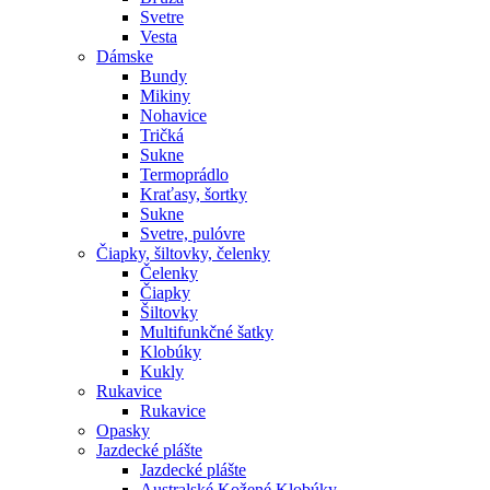
Svetre
Vesta
Dámske
Bundy
Mikiny
Nohavice
Tričká
Sukne
Termoprádlo
Kraťasy, šortky
Sukne
Svetre, pulóvre
Čiapky, šiltovky, čelenky
Čelenky
Čiapky
Šiltovky
Multifunkčné šatky
Klobúky
Kukly
Rukavice
Rukavice
Opasky
Jazdecké plášte
Jazdecké plášte
Australské Kožené Klobúky