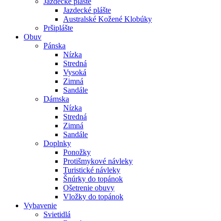
Jazdecké plášte
Jazdecké plášte
Australské Kožené Klobúky
Pršiplášte
Obuv
Pánska
Nízka
Stredná
Vysoká
Zimná
Sandále
Dámska
Nízka
Stredná
Zimná
Sandále
Doplnky
Ponožky
Protišmykové návleky
Turistické návleky
Šnúrky do topánok
Ošetrenie obuvy
Vložky do topánok
Vybavenie
Svietidlá