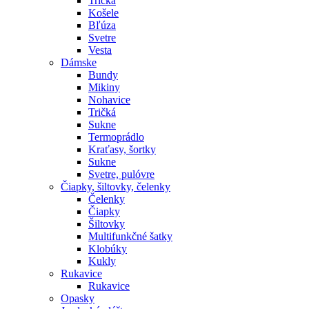
Tričká
Košele
Bľúza
Svetre
Vesta
Dámske
Bundy
Mikiny
Nohavice
Tričká
Sukne
Termoprádlo
Kraťasy, šortky
Sukne
Svetre, pulóvre
Čiapky, šiltovky, čelenky
Čelenky
Čiapky
Šiltovky
Multifunkčné šatky
Klobúky
Kukly
Rukavice
Rukavice
Opasky