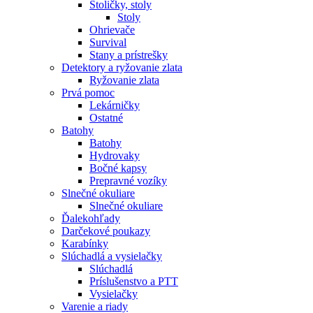
Stoličky, stoly
Stoly
Ohrievače
Survival
Stany a prístrešky
Detektory a ryžovanie zlata
Ryžovanie zlata
Prvá pomoc
Lekárničky
Ostatné
Batohy
Batohy
Hydrovaky
Bočné kapsy
Prepravné vozíky
Slnečné okuliare
Slnečné okuliare
Ďalekohľady
Darčekové poukazy
Karabínky
Slúchadlá a vysielačky
Slúchadlá
Príslušenstvo a PTT
Vysielačky
Varenie a riady