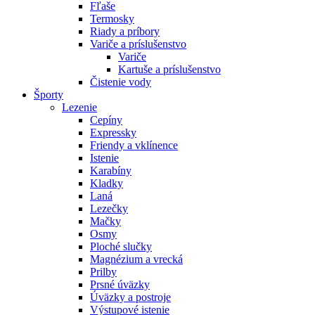
Fľaše
Termosky
Riady a príbory
Variče a príslušenstvo
Variče
Kartuše a príslušenstvo
Čistenie vody
Športy
Lezenie
Cepíny
Expressky
Friendy a vklínence
Istenie
Karabíny
Kladky
Laná
Lezečky
Mačky
Osmy
Ploché slučky
Magnézium a vrecká
Prilby
Prsné úväzky
Úväzky a postroje
Výstupové istenie