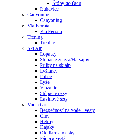
Šróby do ľadu
Rukavice
Canyoning
Canyoning
Via Ferrata
Via Ferrata
Trening
Trening
Ski Alp
Lopatky
Stúpacie železá/Haršajny
Prilby na skialp
Lyžiarky
Palice
Lyže
Viazanie
Stúpacie pásy
Lavínové sety
Vodáctvo
Bezpečnosť na vode - vesty
Člny
Helmy
Kajaky
Okuliare a masky
Pádla a veslá