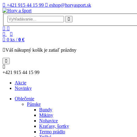
+421 915 44 15 99
eshop@horyasport.sk
0
ks /
0 €
Váš nákupný košík je zatiaľ prázdny
+421 915 44 15 99
Akcie
Novinky
Oblečenie
Pánske
Bundy
Mikiny
Nohavice
Kraťasy, šortky
Termo prádlo