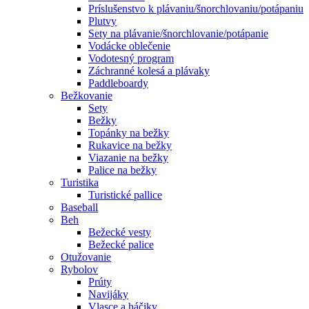
Príslušenstvo k plávaniu/šnorchlovaniu/potápaniu
Plutvy
Sety na plávanie/šnorchlovanie/potápanie
Vodácke oblečenie
Vodotesný program
Záchranné kolesá a plávaky
Paddleboardy
Bežkovanie
Sety
Bežky
Topánky na bežky
Rukavice na bežky
Viazanie na bežky
Palice na bežky
Turistika
Turistické pallice
Baseball
Beh
Bežecké vesty
Bežecké palice
Otužovanie
Rybolov
Prúty
Navijáky
Vlasce a háčiky