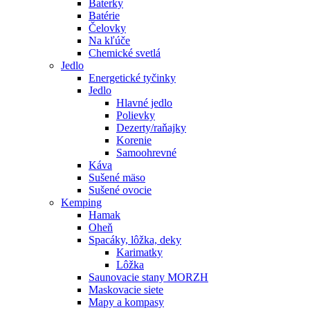
Baterky
Batérie
Čelovky
Na kľúče
Chemické svetlá
Jedlo
Energetické tyčinky
Jedlo
Hlavné jedlo
Polievky
Dezerty/raňajky
Korenie
Samoohrevné
Káva
Sušené mäso
Sušené ovocie
Kemping
Hamak
Oheň
Spacáky, lôžka, deky
Karimatky
Lôžka
Saunovacie stany MORZH
Maskovacie siete
Mapy a kompasy