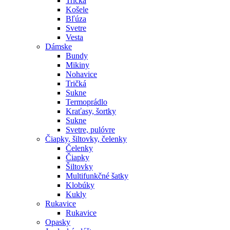
Tričká
Košele
Bľúza
Svetre
Vesta
Dámske
Bundy
Mikiny
Nohavice
Tričká
Sukne
Termoprádlo
Kraťasy, šortky
Sukne
Svetre, pulóvre
Čiapky, šiltovky, čelenky
Čelenky
Čiapky
Šiltovky
Multifunkčné šatky
Klobúky
Kukly
Rukavice
Rukavice
Opasky