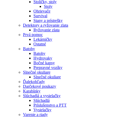
Stoličky, stoly
Stoly
Ohrievače
Survival
Stany a prístrešky
Detektory a ryžovanie zlata
Ryžovanie zlata
Prvá pomoc
Lekárničky
Ostatné
Batohy
Batohy
Hydrovaky
Bočné kapsy
Prepravné vozíky
Slnečné okuliare
Slnečné okuliare
Ďalekohľady
Darčekové poukazy
Karabínky
Slúchadlá a vysielačky
Slúchadlá
Príslušenstvo a PTT
Vysielačky
Varenie a riady