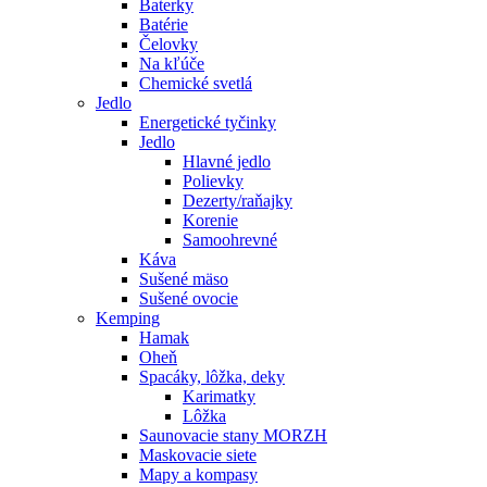
Baterky
Batérie
Čelovky
Na kľúče
Chemické svetlá
Jedlo
Energetické tyčinky
Jedlo
Hlavné jedlo
Polievky
Dezerty/raňajky
Korenie
Samoohrevné
Káva
Sušené mäso
Sušené ovocie
Kemping
Hamak
Oheň
Spacáky, lôžka, deky
Karimatky
Lôžka
Saunovacie stany MORZH
Maskovacie siete
Mapy a kompasy