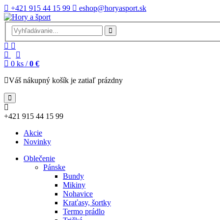
+421 915 44 15 99
eshop@horyasport.sk
0
ks /
0 €
Váš nákupný košík je zatiaľ prázdny
+421 915 44 15 99
Akcie
Novinky
Oblečenie
Pánske
Bundy
Mikiny
Nohavice
Kraťasy, šortky
Termo prádlo