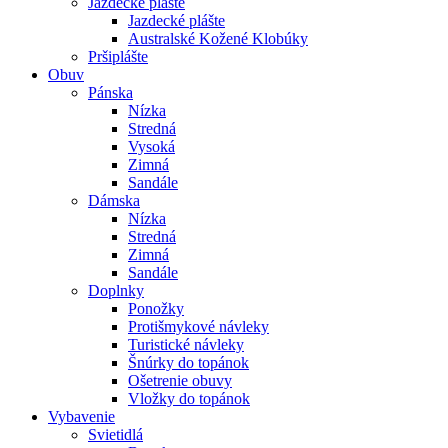
Jazdecké plášte
Jazdecké plášte
Australské Kožené Klobúky
Pršiplášte
Obuv
Pánska
Nízka
Stredná
Vysoká
Zimná
Sandále
Dámska
Nízka
Stredná
Zimná
Sandále
Doplnky
Ponožky
Protišmykové návleky
Turistické návleky
Šnúrky do topánok
Ošetrenie obuvy
Vložky do topánok
Vybavenie
Svietidlá