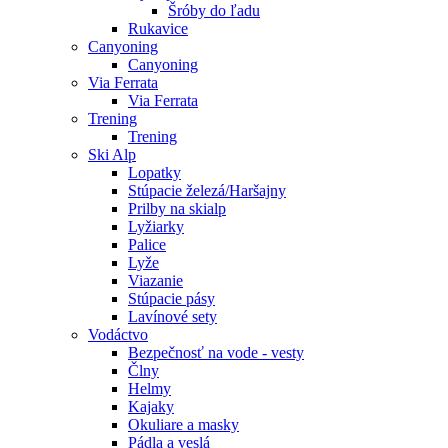
Šróby do ľadu
Rukavice
Canyoning
Canyoning
Via Ferrata
Via Ferrata
Trening
Trening
Ski Alp
Lopatky
Stúpacie železá/Haršajny
Prilby na skialp
Lyžiarky
Palice
Lyže
Viazanie
Stúpacie pásy
Lavínové sety
Vodáctvo
Bezpečnosť na vode - vesty
Člny
Helmy
Kajaky
Okuliare a masky
Pádla a veslá