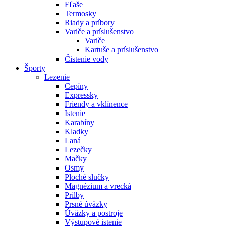
Fľaše
Termosky
Riady a príbory
Variče a príslušenstvo
Variče
Kartuše a príslušenstvo
Čistenie vody
Športy
Lezenie
Cepíny
Expressky
Friendy a vklínence
Istenie
Karabíny
Kladky
Laná
Lezečky
Mačky
Osmy
Ploché slučky
Magnézium a vrecká
Prilby
Prsné úväzky
Úväzky a postroje
Výstupové istenie