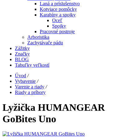
Laná a príslušenstvo
Kotviace pomôcky
Karabíny a spojky
Oceľ
Spojky
Pracovné postroje
Arboristika
Zachytávače pádu
Zážitky
Značky
BLOG
Tabuľky veľkostí
Úvod
/
Vybavenie
/
Varenie a riady
/
Riady a príbory
Lyžička HUMANGEAR
GoBites Uno