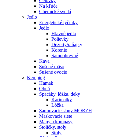
Čelovky
Na kľúče
Chemické svetlá
Jedlo
Energetické tyčinky
Jedlo
Hlavné jedlo
Polievky
Dezerty/raňajky
Korenie
Samoohrevné
Káva
Sušené mäso
Sušené ovocie
Kemping
Hamak
Oheň
Spacáky, lôžka, deky
Karimatky
Lôžka
Saunovacie stany MORZH
Maskovacie siete
Mapy a kompasy
Stoličky, stoly
Stoly