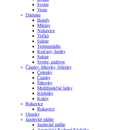
Svetre
Vesta
Dámske
Bundy
Mikiny
Nohavice
Tričká
Sukne
Termoprádlo
Kraťasy, šortky
Sukne
Svetre, pulóvre
Čiapky, šiltovky, čelenky
Čelenky
Čiapky
Šiltovky
Multifunkčné šatky
Klobúky
Kukly
Rukavice
Rukavice
Opasky
Jazdecké plášte
Jazdecké plášte
Australské Kožené Klobúky