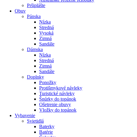
Pršiplášte
Obuv
Pánska
Nízka
Stredná
Vysoká
Zimná
Sandále
Dámska
Nízka
Stredná
Zimná
Sandále
Doplnky
Ponožky
Protišmykové návleky
Turistické návleky
Šnúrky do topánok
Ošetrenie obuvy
Vložky do topánok
Vybavenie
Svietidlá
Baterky
Batérie