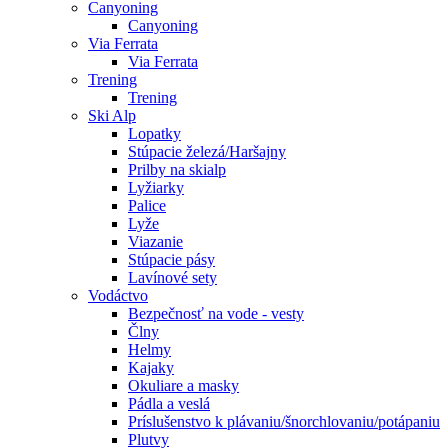
Canyoning
Canyoning
Via Ferrata
Via Ferrata
Trening
Trening
Ski Alp
Lopatky
Stúpacie železá/Haršajny
Prilby na skialp
Lyžiarky
Palice
Lyže
Viazanie
Stúpacie pásy
Lavínové sety
Vodáctvo
Bezpečnosť na vode - vesty
Člny
Helmy
Kajaky
Okuliare a masky
Pádla a veslá
Príslušenstvo k plávaniu/šnorchlovaniu/potápaniu
Plutvy