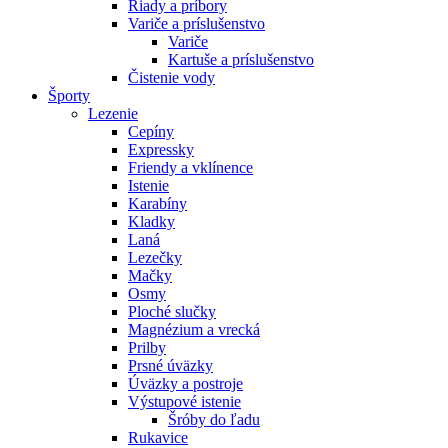
Riady a príbory
Variče a príslušenstvo
Variče
Kartuše a príslušenstvo
Čistenie vody
Športy
Lezenie
Cepíny
Expressky
Friendy a vklínence
Istenie
Karabíny
Kladky
Laná
Lezečky
Mačky
Osmy
Ploché slučky
Magnézium a vrecká
Prilby
Prsné úväzky
Úväzky a postroje
Výstupové istenie
Šróby do ľadu
Rukavice