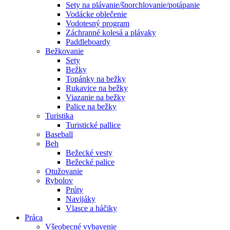
Sety na plávanie/šnorchlovanie/potápanie
Vodácke oblečenie
Vodotesný program
Záchranné kolesá a plávaky
Paddleboardy
Bežkovanie
Sety
Bežky
Topánky na bežky
Rukavice na bežky
Viazanie na bežky
Palice na bežky
Turistika
Turistické pallice
Baseball
Beh
Bežecké vesty
Bežecké palice
Otužovanie
Rybolov
Prúty
Navijáky
Vlasce a háčiky
Práca
Všeobecné vybavenie