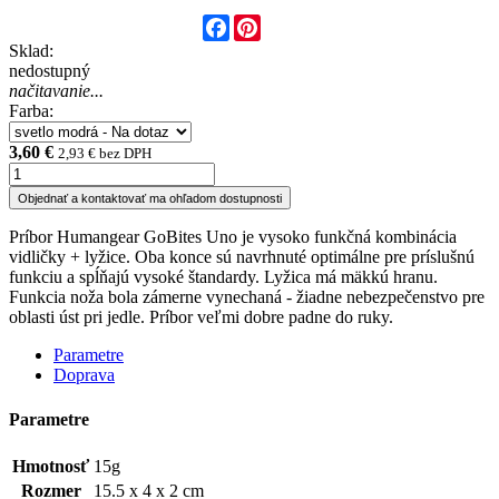
Facebook
Pinterest
Sklad:
nedostupný
načitavanie...
Farba:
3,60 €
2,93 € bez DPH
Objednať a kontaktovať ma ohľadom dostupnosti
Príbor Humangear GoBites Uno je vysoko funkčná kombinácia
vidličky + lyžice. Oba konce sú navrhnuté optimálne pre príslušnú
funkciu a spĺňajú vysoké štandardy. Lyžica má mäkkú hranu.
Funkcia noža bola zámerne vynechaná - žiadne nebezpečenstvo pre
oblasti úst pri jedle. Príbor veľmi dobre padne do ruky.
Parametre
Doprava
Parametre
Hmotnosť
15g
Rozmer
15.5 x 4 x 2 cm