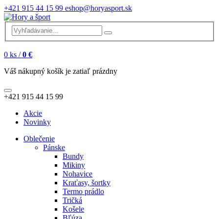
+421 915 44 15 99
eshop@horyasport.sk
0
ks /
0 €
Váš nákupný košík je zatiaľ prázdny
+421 915 44 15 99
Akcie
Novinky
Oblečenie
Pánske
Bundy
Mikiny
Nohavice
Kraťasy, šortky
Termo prádlo
Tričká
Košele
Bľúza