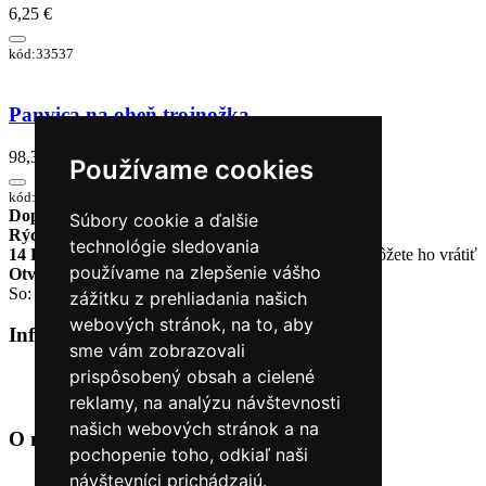
6,25 €
kód:33537
Panvica na oheň trojnožka
98,30 €
Používame cookies
kód:33655A
Doprava zadarmo
pri objednávke nad 230€
Súbory cookie a ďalšie
Rýchle dodanie
Tovar Vám odošleme do 24 hodín
technológie sledovania
14 Dní na vrátenie tovaru
Ak Vám tovar nesadne, môžete ho vrátiť
používame na zlepšenie vášho
Otvorené celý týždeň
Po - pia: 8:30 - 16:30
So: 9:00 - 12:00
zážitku z prehliadania našich
webových stránok, na to, aby
Informácie
+
sme vám zobrazovali
prispôsobený obsah a cielené
O nás
Kontakt
reklamy, na analýzu návštevnosti
našich webových stránok a na
O nás
+
pochopenie toho, odkiaľ naši
návštevníci prichádzajú.
Úvod