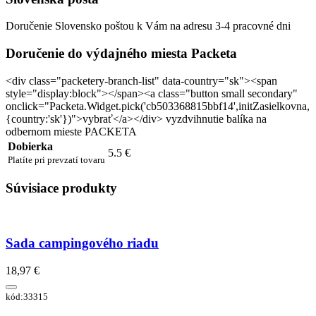
Doručenie Slovensko poštou k Vám na adresu 3-4 pracovné dni
Doručenie do výdajného miesta Packeta
<div class="packetery-branch-list" data-country="sk"><span
style="display:block"></span><a class="button small secondary"
onclick="Packeta.Widget.pick('cb503368815bbf14',initZasielkovna,
{country:'sk'})">vybrať</a></div> vyzdvihnutie balíka na
odbernom mieste PACKETA
Dobierka
5.5 €
Platíte pri prevzatí tovaru
Súvisiace produkty
Sada campingového riadu
18,97 €
kód:33315