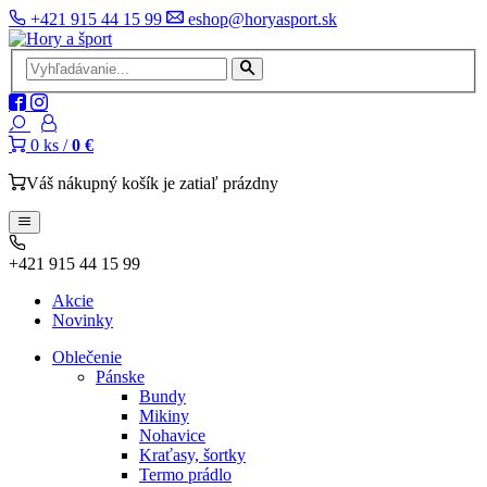
+421 915 44 15 99
eshop@horyasport.sk
0
ks /
0 €
Váš nákupný košík je zatiaľ prázdny
+421 915 44 15 99
Akcie
Novinky
Oblečenie
Pánske
Bundy
Mikiny
Nohavice
Kraťasy, šortky
Termo prádlo