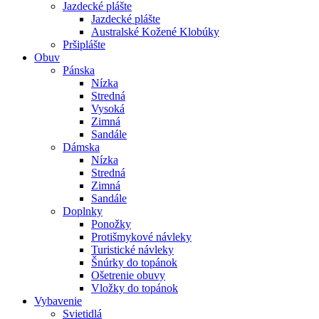
Jazdecké plášte
Jazdecké plášte
Australské Kožené Klobúky
Pršiplášte
Obuv
Pánska
Nízka
Stredná
Vysoká
Zimná
Sandále
Dámska
Nízka
Stredná
Zimná
Sandále
Doplnky
Ponožky
Protišmykové návleky
Turistické návleky
Šnúrky do topánok
Ošetrenie obuvy
Vložky do topánok
Vybavenie
Svietidlá