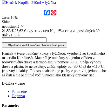
Facebook
Pinterest
16%
Zľava
Sklad:
nedostupný
21,53 €
25,62 €
Najnižšia cena za posledných 30
17,50 € bez DPH
dní: 21,53 €
Objednať a kontaktovať ma ohľadom dostupnosti
Hrnček v tvare tradičnej kuksy s lyžičkou, vyrobený zo špeciálneho
materiálu Kareline®. Materiál je unikátny spojením vlákien z
borovicového dreva a termoplastu v pomere 50:50. Spája výhody
dreva a plastu. Je nerozbitný, znáša teploty od -30°C až do +110°C,
je pevný a ľahký. Takisto neabsorbuje pachy z potravín, jednoducho
sa čistí a nie je citlivé voči vlhkosti ako klasický drevený riad.
Lyžička v cene
Parametre
Doprava
Parametre