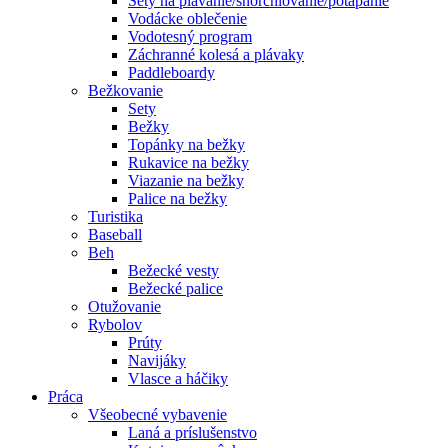
Sety na plávanie/šnorchlovanie/potápanie
Vodácke oblečenie
Vodotesný program
Záchranné kolesá a plávaky
Paddleboardy
Bežkovanie
Sety
Bežky
Topánky na bežky
Rukavice na bežky
Viazanie na bežky
Palice na bežky
Turistika
Baseball
Beh
Bežecké vesty
Bežecké palice
Otužovanie
Rybolov
Prúty
Navijáky
Vlasce a háčiky
Práca
Všeobecné vybavenie
Laná a príslušenstvo