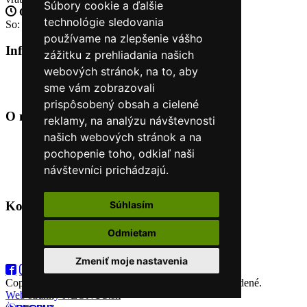
Súbory cookie a ďalšie
Otvorené celý týždeň
Po - pia: 8:30 - 16:30
technológie sledovania
So: 9:00 - 12:00
používame na zlepšenie vášho
Informácie
+
zážitku z prehliadania našich
webových stránok, na to, aby
O nás
sme vám zobrazovali
Kontakt
prispôsobený obsah a cielené
O nás
+
reklamy, na analýzu návštevnosti
našich webových stránok a na
Úvod
pochopenie toho, odkiaľ naši
Obchodné podmienky
Nákup na splátky cez Quatro
návštevníci prichádzajú.
Odstúpiť od zmluvy TU
Súhlasím
Kontakt
+
Odmietam
+421 915 44 15 99
eshop@horyasport.sk
Zmeniť moje nastavenia
Copyright (C) 2026
Hory a šport
. Všetky práva vyhradené.
Web stránky NEONUS.sk