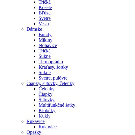
Tričká
Košele
Bľúza
Svetre
Vesta
Dámske
Bundy
Mikiny
Nohavice
Tričká
Sukne
Termoprádlo
Kraťasy, šortky
Sukne
Svetre, pulóvre
Čiapky, šiltovky, čelenky
Čelenky
Čiapky
Šiltovky
Multifunkčné šatky
Klobúky
Kukly
Rukavice
Rukavice
Opasky