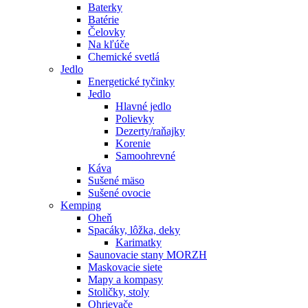
Baterky
Batérie
Čelovky
Na kľúče
Chemické svetlá
Jedlo
Energetické tyčinky
Jedlo
Hlavné jedlo
Polievky
Dezerty/raňajky
Korenie
Samoohrevné
Káva
Sušené mäso
Sušené ovocie
Kemping
Oheň
Spacáky, lôžka, deky
Karimatky
Saunovacie stany MORZH
Maskovacie siete
Mapy a kompasy
Stoličky, stoly
Ohrievače