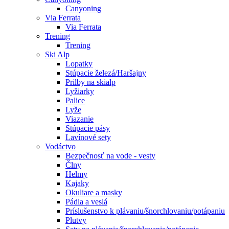
Canyoning
Via Ferrata
Via Ferrata
Trening
Trening
Ski Alp
Lopatky
Stúpacie železá/Haršajny
Prilby na skialp
Lyžiarky
Palice
Lyže
Viazanie
Stúpacie pásy
Lavínové sety
Vodáctvo
Bezpečnosť na vode - vesty
Člny
Helmy
Kajaky
Okuliare a masky
Pádla a veslá
Príslušenstvo k plávaniu/šnorchlovaniu/potápaniu
Plutvy