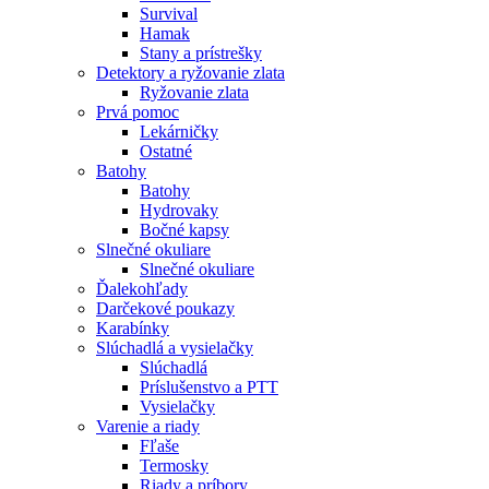
Survival
Hamak
Stany a prístrešky
Detektory a ryžovanie zlata
Ryžovanie zlata
Prvá pomoc
Lekárničky
Ostatné
Batohy
Batohy
Hydrovaky
Bočné kapsy
Slnečné okuliare
Slnečné okuliare
Ďalekohľady
Darčekové poukazy
Karabínky
Slúchadlá a vysielačky
Slúchadlá
Príslušenstvo a PTT
Vysielačky
Varenie a riady
Fľaše
Termosky
Riady a príbory