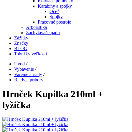
Kotviace pomôcky
Karabíny a spojky
Oceľ
Spojky
Pracovné postroje
Arboristika
Zachytávače pádu
Zážitky
Značky
BLOG
Tabuľky veľkostí
Úvod
/
Vybavenie
/
Varenie a riady
/
Riady a príbory
Hrnček Kupilka 210ml +
lyžička