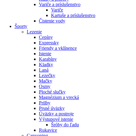
Variče a príslušenstvo
Variče
Kartuše a príslušenstvo
Čistenie vody
Športy
Lezenie
Cepíny
Expressky
Friendy a vklínence
Istenie
Karabíny
Kladky
Laná
Lezečky
Mačky
Osmy
Ploché slučky
Magnézium a vrecká
Prilby
Prsné úväzky
Úväzky a postroje
Výstupové istenie
Šróby do ľadu
Rukavice
Canyoning