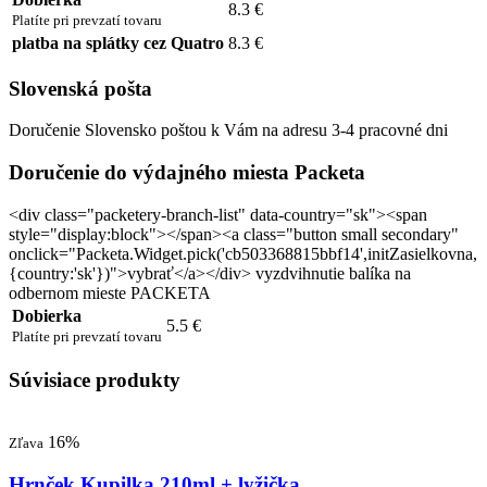
8.3 €
Platíte pri prevzatí tovaru
platba na splátky cez Quatro
8.3 €
Slovenská pošta
Doručenie Slovensko poštou k Vám na adresu 3-4 pracovné dni
Doručenie do výdajného miesta Packeta
<div class="packetery-branch-list" data-country="sk"><span
style="display:block"></span><a class="button small secondary"
onclick="Packeta.Widget.pick('cb503368815bbf14',initZasielkovna,
{country:'sk'})">vybrať</a></div> vyzdvihnutie balíka na
odbernom mieste PACKETA
Dobierka
5.5 €
Platíte pri prevzatí tovaru
Súvisiace produkty
16%
Zľava
Hrnček Kupilka 210ml + lyžička