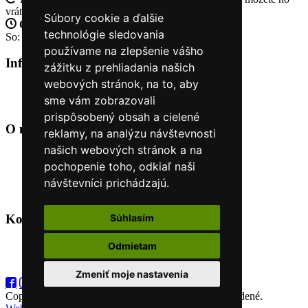
vrátiť
Súbory cookie a ďalšie
Otvorené celý týždeň
Po - pia: 8:30 - 16:30
technológie sledovania
So: 9:00 - 12:00
používame na zlepšenie vášho
Informácie
+
zážitku z prehliadania našich
webových stránok, na to, aby
O nás
sme vám zobrazovali
Kontakt
prispôsobený obsah a cielené
O nás
+
reklamy, na analýzu návštevnosti
našich webových stránok a na
Úvod
pochopenie toho, odkiaľ naši
Obchodné podmienky
Nákup na splátky cez Quatro
návštevníci prichádzajú.
Odstúpiť od zmluvy TU
Súhlasím
Kontakt
+
Odmietam
+421 915 44 15 99
eshop@horyasport.sk
Zmeniť moje nastavenia
Copyright (C) 2026
Hory a šport
. Všetky práva vyhradené.