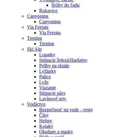
Šróby do ľadu
Rukavice
Canyoning
Canyoning
Via Ferrata
Via Ferrata
Trening
Trening
Ski Alp
Lopatky
Stúpacie železá/Haršajny
Prilby na skialp
Lyžiarky
Palice
Lyže
Viazanie
Stúpacie pásy
Lavínové sety
Vodáctvo
Bezpečnosť na vode - vesty
Člny
Helmy
Kajaky
Okuliare a masky