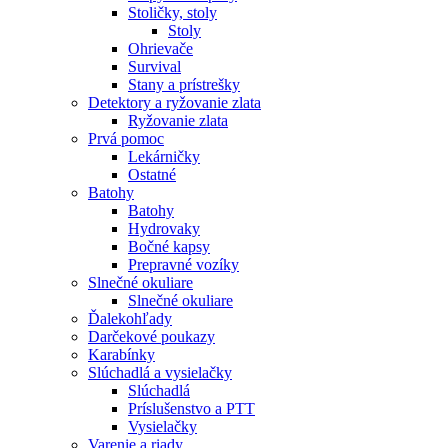
Stoličky, stoly
Stoly
Ohrievače
Survival
Stany a prístrešky
Detektory a ryžovanie zlata
Ryžovanie zlata
Prvá pomoc
Lekárničky
Ostatné
Batohy
Batohy
Hydrovaky
Bočné kapsy
Prepravné vozíky
Slnečné okuliare
Slnečné okuliare
Ďalekohľady
Darčekové poukazy
Karabínky
Slúchadlá a vysielačky
Slúchadlá
Príslušenstvo a PTT
Vysielačky
Varenie a riady