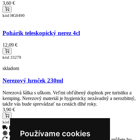
3,60 €
kód:HG0490
Pohárik teleskopický nerez 4cl
12,09 €
kód:33279
skladom
Nerezový hrnček 230ml
Nerezová šálka s uškom. Veľmi obľúbený doplnok pre turistiku a
kemping. Nerezový materiál je hygienicky nezávadný a nerozbitný,
takže vás bude sprevádzať na cestách dlhé roky.
3,90 €
kód:SN00022
Doprava zadarmo
pri objednávke nad 230€
Používame cookies
Rýchle dodanie
Tovar Vám odošleme do 24 hodín
14 Dní na vrátenie tovaru
Ak Vám tovar nesadne, môžete ho