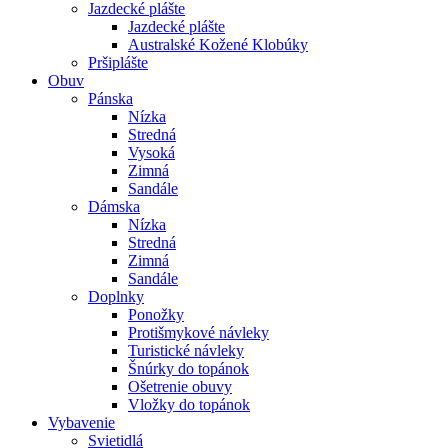
Jazdecké plášte
Jazdecké plášte
Australské Kožené Klobúky
Pršiplášte
Obuv
Pánska
Nízka
Stredná
Vysoká
Zimná
Sandále
Dámska
Nízka
Stredná
Zimná
Sandále
Doplnky
Ponožky
Protišmykové návleky
Turistické návleky
Šnúrky do topánok
Ošetrenie obuvy
Vložky do topánok
Vybavenie
Svietidlá