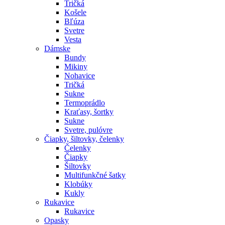
Tričká
Košele
Bľúza
Svetre
Vesta
Dámske
Bundy
Mikiny
Nohavice
Tričká
Sukne
Termoprádlo
Kraťasy, šortky
Sukne
Svetre, pulóvre
Čiapky, šiltovky, čelenky
Čelenky
Čiapky
Šiltovky
Multifunkčné šatky
Klobúky
Kukly
Rukavice
Rukavice
Opasky