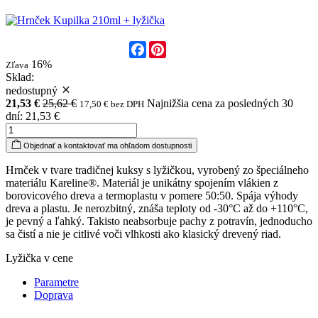
Facebook
Pinterest
16%
Zľava
Sklad:
nedostupný
21,53 €
25,62 €
Najnižšia cena za posledných 30
17,50 € bez DPH
dní: 21,53 €
Objednať a kontaktovať ma ohľadom dostupnosti
Hrnček v tvare tradičnej kuksy s lyžičkou, vyrobený zo špeciálneho
materiálu Kareline®. Materiál je unikátny spojením vlákien z
borovicového dreva a termoplastu v pomere 50:50. Spája výhody
dreva a plastu. Je nerozbitný, znáša teploty od -30°C až do +110°C,
je pevný a ľahký. Takisto neabsorbuje pachy z potravín, jednoducho
sa čistí a nie je citlivé voči vlhkosti ako klasický drevený riad.
Lyžička v cene
Parametre
Doprava