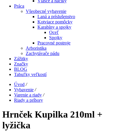
Vlasce a háčiky
Práca
Všeobecné vybavenie
Laná a príslušenstvo
Kotviace pomôcky
Karabíny a spojky
Oceľ
Spojky
Pracovné postroje
Arboristika
Zachytávače pádu
Zážitky
Značky
BLOG
Tabuľky veľkostí
Úvod
/
Vybavenie
/
Varenie a riady
/
Riady a príbory
Hrnček Kupilka 210ml +
lyžička