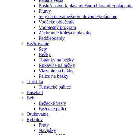
Pádla a veslá
Príslušenstvo k plávaniu/šnorchlovaniu/potápaniu
Plutvy
Sety na plávanie/šnorchlovanie/potápanie
Vodácke oblečenie
Vodotesný program
Záchranné kolesá a plávaky
Paddleboardy
Bežkovanie
Sety
Bežky
Topánky na bežky
Rukavice na bežky
Viazanie na bežky
Palice na bežky
Turistika
Turistické pallice
Baseball
Beh
Bežecké vesty
Bežecké palice
Otužovanie
Rybolov
Prúty
Navijáky