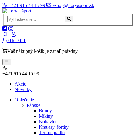
+421 915 44 15 99
eshop@horyasport.sk
0
ks /
0 €
Váš nákupný košík je zatiaľ prázdny
+421 915 44 15 99
Akcie
Novinky
Oblečenie
Pánske
Bundy
Mikiny
Nohavice
Kraťasy, šortky
Termo prádlo