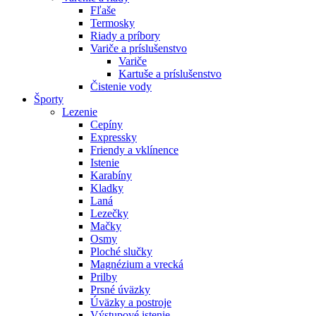
Fľaše
Termosky
Riady a príbory
Variče a príslušenstvo
Variče
Kartuše a príslušenstvo
Čistenie vody
Športy
Lezenie
Cepíny
Expressky
Friendy a vklínence
Istenie
Karabíny
Kladky
Laná
Lezečky
Mačky
Osmy
Ploché slučky
Magnézium a vrecká
Prilby
Prsné úväzky
Úväzky a postroje
Výstupové istenie