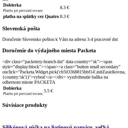
Dobierka
8.3 €
Platíte pri prevzatí tovaru
platba na splátky cez Quatro
8.3 €
Slovenská pošta
Doručenie Slovensko poštou k Vám na adresu 3-4 pracovné dni
Doručenie do výdajného miesta Packeta
<div class="packetery-branch-list" data-country="sk"><span
style="display:block"></span><a class="button small secondary"
onclick="Packeta.Widget.pick('cb503368815bbf14',initZasielkovna,
{country:'sk'})">vybrať</a></div> vyzdvihnutie balíka na
odbernom mieste PACKETA
Dobierka
5.5 €
Platíte pri prevzatí tovaru
Súvisiace produkty
Silikónová rúčka na liatinovú panvicu, veľká