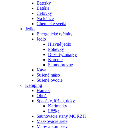
Baterky
Batérie
Čelovky
Na kľúče
Chemické svetlá
Jedlo
Energetické tyčinky
Jedlo
Hlavné jedlo
Polievky
Dezerty/raňajky
Korenie
Samoohrevné
Káva
Sušené mäso
Sušené ovocie
Kemping
Hamak
Oheň
Spacáky, lôžka, deky
Karimatky
Lôžka
Saunovacie stany MORZH
Maskovacie siete
Mapy a kompasy