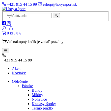
+421 915 44 15 99
eshop@horyasport.sk
0
ks /
0 €
Váš nákupný košík je zatiaľ prázdny
+421 915 44 15 99
Akcie
Novinky
Oblečenie
Pánske
Bundy
Mikiny
Nohavice
Kraťasy, šortky
Termo prádlo