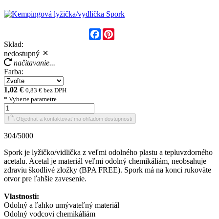
Facebook
Pinterest
Sklad:
nedostupný
načitavanie...
Farba:
1,02 €
0,83 € bez DPH
* Vyberte parametre
Objednať a kontaktovať ma ohľadom dostupnosti
304/5000
Spork je lyžičko/vidlička z veľmi odolného plastu a tepluvzdorného
acetalu. Acetal je materiál veľmi odolný chemikáliám, neobsahuje
zdraviu škodlivé zložky (BPA FREE). Spork má na konci rukoväte
otvor pre ľahšie zavesenie.
Vlastnosti:
Odolný a ľahko umývateľný materiál
Odolný vodcovi chemikáliám