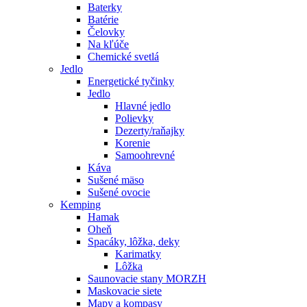
Baterky
Batérie
Čelovky
Na kľúče
Chemické svetlá
Jedlo
Energetické tyčinky
Jedlo
Hlavné jedlo
Polievky
Dezerty/raňajky
Korenie
Samoohrevné
Káva
Sušené mäso
Sušené ovocie
Kemping
Hamak
Oheň
Spacáky, lôžka, deky
Karimatky
Lôžka
Saunovacie stany MORZH
Maskovacie siete
Mapy a kompasy