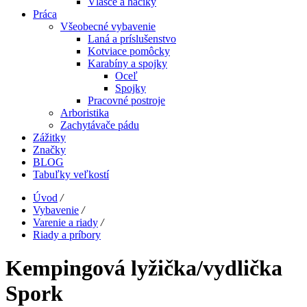
Vlasce a háčiky
Práca
Všeobecné vybavenie
Laná a príslušenstvo
Kotviace pomôcky
Karabíny a spojky
Oceľ
Spojky
Pracovné postroje
Arboristika
Zachytávače pádu
Zážitky
Značky
BLOG
Tabuľky veľkostí
Úvod
/
Vybavenie
/
Varenie a riady
/
Riady a príbory
Kempingová lyžička/vydlička
Spork