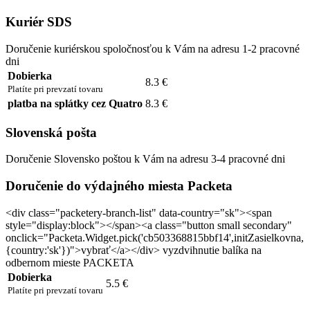
Kuriér SDS
Doručenie kuriérskou spoločnosťou k Vám na adresu 1-2 pracovné
dni
Dobierka
8.3 €
Platíte pri prevzatí tovaru
platba na splátky cez Quatro
8.3 €
Slovenská pošta
Doručenie Slovensko poštou k Vám na adresu 3-4 pracovné dni
Doručenie do výdajného miesta Packeta
<div class="packetery-branch-list" data-country="sk"><span
style="display:block"></span><a class="button small secondary"
onclick="Packeta.Widget.pick('cb503368815bbf14',initZasielkovna,
{country:'sk'})">vybrať</a></div> vyzdvihnutie balíka na
odbernom mieste PACKETA
Dobierka
5.5 €
Platíte pri prevzatí tovaru