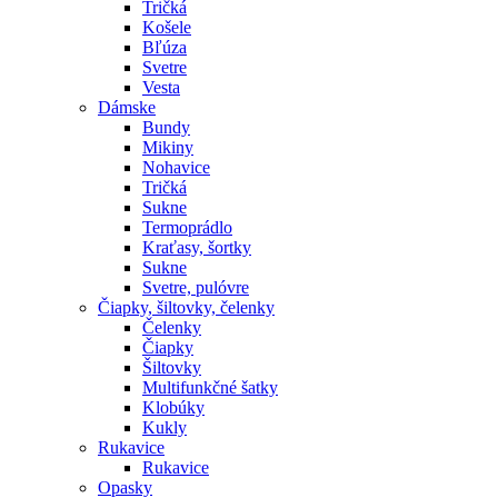
Tričká
Košele
Bľúza
Svetre
Vesta
Dámske
Bundy
Mikiny
Nohavice
Tričká
Sukne
Termoprádlo
Kraťasy, šortky
Sukne
Svetre, pulóvre
Čiapky, šiltovky, čelenky
Čelenky
Čiapky
Šiltovky
Multifunkčné šatky
Klobúky
Kukly
Rukavice
Rukavice
Opasky