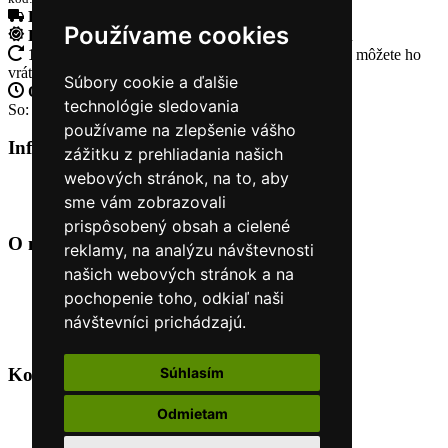
Doprava zadarmo
pri objednávke nad 230€
Používame cookies
Rýchle dodanie
Tovar Vám odošleme do 24 hodín
14 Dní na vrátenie tovaru
Ak Vám tovar nesadne, môžete ho
vrátiť
Súbory cookie a ďalšie
Otvorené celý týždeň
Po - pia: 8:30 - 16:30
technológie sledovania
So: 9:00 - 12:00
používame na zlepšenie vášho
Informácie
+
zážitku z prehliadania našich
webových stránok, na to, aby
O nás
sme vám zobrazovali
Kontakt
prispôsobený obsah a cielené
O nás
+
reklamy, na analýzu návštevnosti
našich webových stránok a na
Úvod
pochopenie toho, odkiaľ naši
Obchodné podmienky
Nákup na splátky cez Quatro
návštevníci prichádzajú.
Odstúpiť od zmluvy TU
Súhlasím
Kontakt
+
Odmietam
+421 915 44 15 99
eshop@horyasport.sk