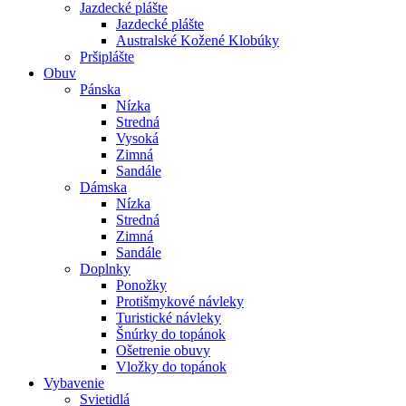
Jazdecké plášte
Jazdecké plášte
Australské Kožené Klobúky
Pršiplášte
Obuv
Pánska
Nízka
Stredná
Vysoká
Zimná
Sandále
Dámska
Nízka
Stredná
Zimná
Sandále
Doplnky
Ponožky
Protišmykové návleky
Turistické návleky
Šnúrky do topánok
Ošetrenie obuvy
Vložky do topánok
Vybavenie
Svietidlá