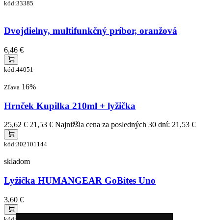
kód:33385
Dvojdielny, multifunkčný príbor, oranžová
6,46 €
kód:44051
16%
Zľava
Hrnček Kupilka 210ml + lyžička
25,62 €
21,53 €
Najnižšia cena za posledných 30 dní: 21,53 €
kód:302101144
skladom
Lyžička HUMANGEAR GoBites Uno
3,60 €
kód:HG0490