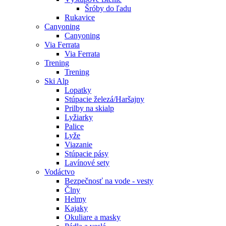
Šróby do ľadu
Rukavice
Canyoning
Canyoning
Via Ferrata
Via Ferrata
Trening
Trening
Ski Alp
Lopatky
Stúpacie železá/Haršajny
Prilby na skialp
Lyžiarky
Palice
Lyže
Viazanie
Stúpacie pásy
Lavínové sety
Vodáctvo
Bezpečnosť na vode - vesty
Člny
Helmy
Kajaky
Okuliare a masky