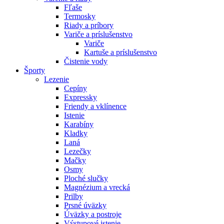
Fľaše
Termosky
Riady a príbory
Variče a príslušenstvo
Variče
Kartuše a príslušenstvo
Čistenie vody
Športy
Lezenie
Cepíny
Expressky
Friendy a vklínence
Istenie
Karabíny
Kladky
Laná
Lezečky
Mačky
Osmy
Ploché slučky
Magnézium a vrecká
Prilby
Prsné úväzky
Úväzky a postroje
Výstupové istenie