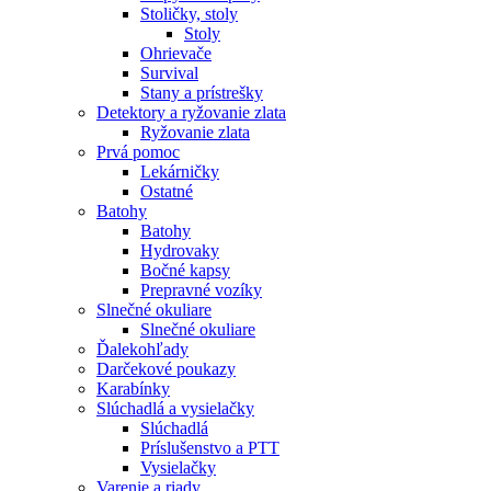
Stoličky, stoly
Stoly
Ohrievače
Survival
Stany a prístrešky
Detektory a ryžovanie zlata
Ryžovanie zlata
Prvá pomoc
Lekárničky
Ostatné
Batohy
Batohy
Hydrovaky
Bočné kapsy
Prepravné vozíky
Slnečné okuliare
Slnečné okuliare
Ďalekohľady
Darčekové poukazy
Karabínky
Slúchadlá a vysielačky
Slúchadlá
Príslušenstvo a PTT
Vysielačky
Varenie a riady