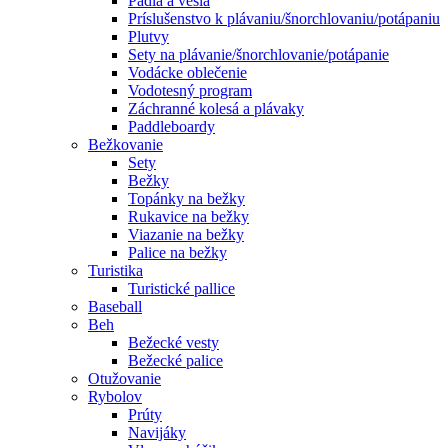
Pádla a veslá
Príslušenstvo k plávaniu/šnorchlovaniu/potápaniu
Plutvy
Sety na plávanie/šnorchlovanie/potápanie
Vodácke oblečenie
Vodotesný program
Záchranné kolesá a plávaky
Paddleboardy
Bežkovanie
Sety
Bežky
Topánky na bežky
Rukavice na bežky
Viazanie na bežky
Palice na bežky
Turistika
Turistické pallice
Baseball
Beh
Bežecké vesty
Bežecké palice
Otužovanie
Rybolov
Prúty
Navijáky