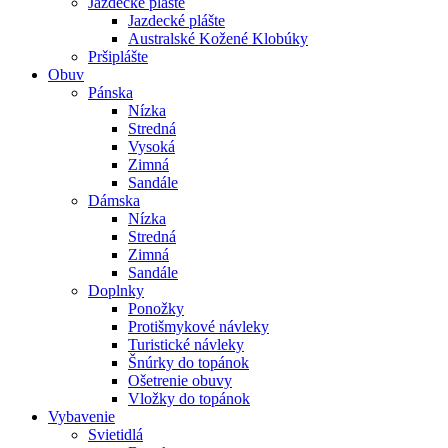
Jazdecké plášte
Jazdecké plášte
Australské Kožené Klobúky
Pršiplášte
Obuv
Pánska
Nízka
Stredná
Vysoká
Zimná
Sandále
Dámska
Nízka
Stredná
Zimná
Sandále
Doplnky
Ponožky
Protišmykové návleky
Turistické návleky
Šnúrky do topánok
Ošetrenie obuvy
Vložky do topánok
Vybavenie
Svietidlá