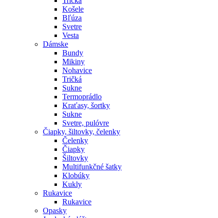
Tričká
Košele
Bľúza
Svetre
Vesta
Dámske
Bundy
Mikiny
Nohavice
Tričká
Sukne
Termoprádlo
Kraťasy, šortky
Sukne
Svetre, pulóvre
Čiapky, šiltovky, čelenky
Čelenky
Čiapky
Šiltovky
Multifunkčné šatky
Klobúky
Kukly
Rukavice
Rukavice
Opasky