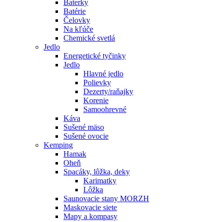
Baterky
Batérie
Čelovky
Na kľúče
Chemické svetlá
Jedlo
Energetické tyčinky
Jedlo
Hlavné jedlo
Polievky
Dezerty/raňajky
Korenie
Samoohrevné
Káva
Sušené mäso
Sušené ovocie
Kemping
Hamak
Oheň
Spacáky, lôžka, deky
Karimatky
Lôžka
Saunovacie stany MORZH
Maskovacie siete
Mapy a kompasy