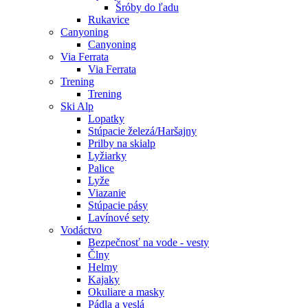
Šróby do ľadu
Rukavice
Canyoning
Canyoning
Via Ferrata
Via Ferrata
Trening
Trening
Ski Alp
Lopatky
Stúpacie železá/Haršajny
Prilby na skialp
Lyžiarky
Palice
Lyže
Viazanie
Stúpacie pásy
Lavínové sety
Vodáctvo
Bezpečnosť na vode - vesty
Člny
Helmy
Kajaky
Okuliare a masky
Pádla a veslá