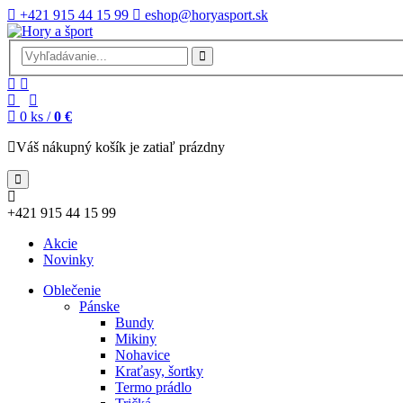
+421 915 44 15 99
eshop@horyasport.sk
0
ks /
0 €
Váš nákupný košík je zatiaľ prázdny
+421 915 44 15 99
Akcie
Novinky
Oblečenie
Pánske
Bundy
Mikiny
Nohavice
Kraťasy, šortky
Termo prádlo