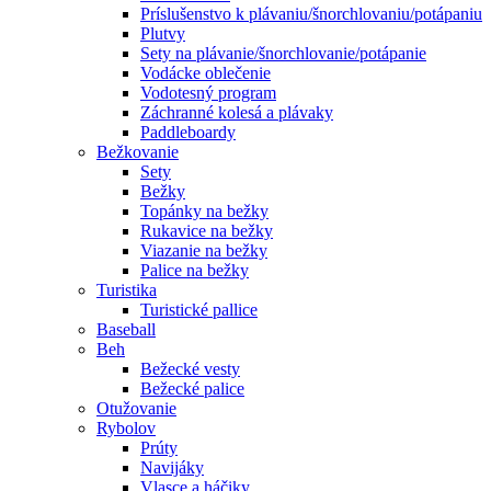
Príslušenstvo k plávaniu/šnorchlovaniu/potápaniu
Plutvy
Sety na plávanie/šnorchlovanie/potápanie
Vodácke oblečenie
Vodotesný program
Záchranné kolesá a plávaky
Paddleboardy
Bežkovanie
Sety
Bežky
Topánky na bežky
Rukavice na bežky
Viazanie na bežky
Palice na bežky
Turistika
Turistické pallice
Baseball
Beh
Bežecké vesty
Bežecké palice
Otužovanie
Rybolov
Prúty
Navijáky
Vlasce a háčiky