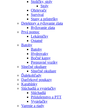
Stoličky, stoly
Stoly
Ohrievače
Survival
Stany a prístrešky
Detektory a ryžovanie zlata
Ryžovanie zlata
Prvá pomoc
Lekárničky
Ostatné
Batohy
Batohy
Hydrovaky
Bočné kapsy
Prepravné vozíky
Slnečné okuliare
Slnečné okuliare
Ďalekohľady
Darčekové poukazy
Karabínky
Slúchadlá a vysielačky
Slúchadlá
Príslušenstvo a PTT
Vysielačky
Varenie a riady