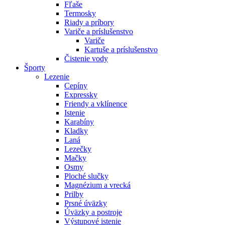
Fľaše
Termosky
Riady a príbory
Variče a príslušenstvo
Variče
Kartuše a príslušenstvo
Čistenie vody
Športy
Lezenie
Cepíny
Expressky
Friendy a vklínence
Istenie
Karabíny
Kladky
Laná
Lezečky
Mačky
Osmy
Ploché slučky
Magnézium a vrecká
Prilby
Prsné úväzky
Úväzky a postroje
Výstupové istenie