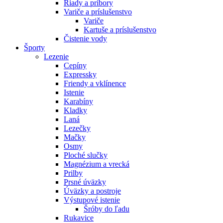
Riady a príbory
Variče a príslušenstvo
Variče
Kartuše a príslušenstvo
Čistenie vody
Športy
Lezenie
Cepíny
Expressky
Friendy a vklínence
Istenie
Karabíny
Kladky
Laná
Lezečky
Mačky
Osmy
Ploché slučky
Magnézium a vrecká
Prilby
Prsné úväzky
Úväzky a postroje
Výstupové istenie
Šróby do ľadu
Rukavice