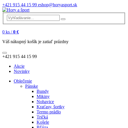
+421 915 44 15 99
eshop@horyasport.sk
0
ks /
0 €
Váš nákupný košík je zatiaľ prázdny
+421 915 44 15 99
Akcie
Novinky
Oblečenie
Pánske
Bundy
Mikiny
Nohavice
Kraťasy, šortky
Termo prádlo
Tričká
Košele
Bľúza