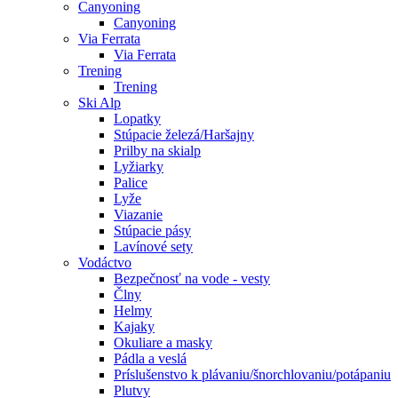
Canyoning
Canyoning
Via Ferrata
Via Ferrata
Trening
Trening
Ski Alp
Lopatky
Stúpacie železá/Haršajny
Prilby na skialp
Lyžiarky
Palice
Lyže
Viazanie
Stúpacie pásy
Lavínové sety
Vodáctvo
Bezpečnosť na vode - vesty
Člny
Helmy
Kajaky
Okuliare a masky
Pádla a veslá
Príslušenstvo k plávaniu/šnorchlovaniu/potápaniu
Plutvy