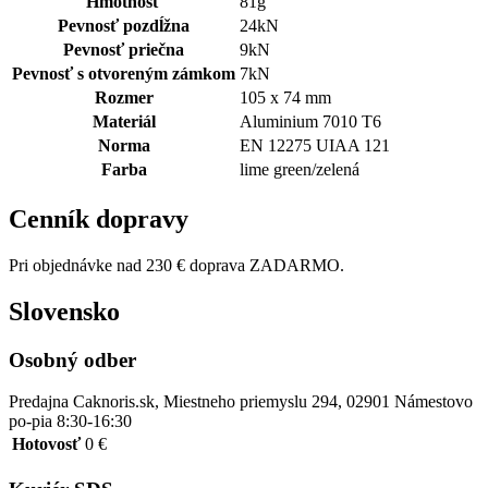
Hmotnosť
81g
Pevnosť pozdĺžna
24kN
Pevnosť priečna
9kN
Pevnosť s otvoreným zámkom
7kN
Rozmer
105 x 74 mm
Materiál
Aluminium 7010 T6
Norma
EN 12275 UIAA 121
Farba
lime green/zelená
Cenník dopravy
Pri objednávke nad 230 € doprava ZADARMO.
Slovensko
Osobný odber
Predajna Caknoris.sk, Miestneho priemyslu 294, 02901 Námestovo
po-pia 8:30-16:30
Hotovosť
0 €