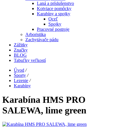
Laná a príslušenstvo
Kotviace pomôcky
Karabíny a spojky
Oceľ
Spojky
Pracovné postroje
Arboristika
Zachytávače pádu
Zážitky
Značky
BLOG
Tabuľky veľkostí
Úvod
/
Športy
/
Lezenie
/
Karabíny
Karabína HMS PRO
SALEWA, lime green