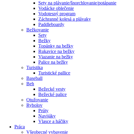
Sety na plávanie/šnorchlovanie/potápanie
Vodácke oblečenie
Vodotesný program
Záchranné kolesá a plávaky
Paddleboardy
Bežkovanie
Sety
Bežky
Topánky na bežky
Rukavice na bežky
Viazanie na bežky
Palice na bežky
Turistika
Turistické pallice
Baseball
Beh
Bežecké vesty
Bežecké palice
Otužovanie
Rybolov
Prúty
Navijáky
Vlasce a háčiky
Práca
Všeobecné vybavenie