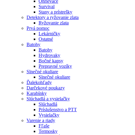
Ohrievače
Survival
Stany a prístrešky
Detektory a ryžovanie zlata
Ryžovanie zlata
Prvá pomoc
Lekárničky
Ostatné
Batohy
Batohy
Hydrovaky
Bočné kapsy
Prepravné vozíky
Slnečné okuliare
Slnečné okuliare
Ďalekohľady
Darčekové poukazy
Karabínky
Slúchadlá a vysielačky
Slúchadlá
Príslušenstvo a PTT
Vysielačky
Varenie a riady
Fľaše
Termosky