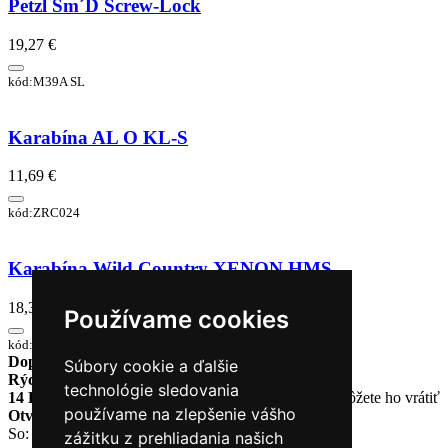
Petzl Sm´D Screw-Lock
19,27 €
kód:M39A SL
Karabína AL O KL-S
11,69 €
kód:ZRC024
Karabína Wild Country XENON HMS
18,35 €
Používame cookies
kód:001001_0406
Doprava zadarmo
pri objednávke nad 230€
Súbory cookie a ďalšie
Rýchle dodanie
Tovar Vám odošleme do 24 hodín
technológie sledovania
14 Dní na vrátenie tovaru
Ak Vám tovar nesadne, môžete ho vrátiť
používame na zlepšenie vášho
Otvorené celý týždeň
Po - pia: 8:30 - 16:30
So: 9:00 - 12:00
zážitku z prehliadania našich