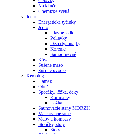
Čelovky
Na kľúče
Chemické svetlá
Jedlo
Energetické tyčinky
Jedlo
Hlavné jedlo
Polievky
Dezerty/raňajky
Korenie
Samoohrevné
Káva
Sušené mäso
Sušené ovocie
Kemping
Hamak
Oheň
Spacáky, lôžka, deky
Karimatky
Lôžka
Saunovacie stany MORZH
Maskovacie siete
Mapy a kompasy
Stoličky, stoly
Stoly