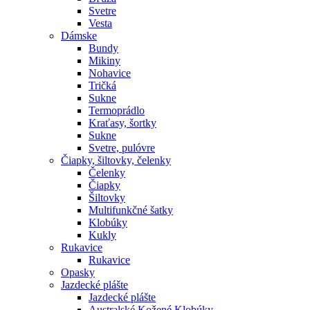
Svetre
Vesta
Dámske
Bundy
Mikiny
Nohavice
Tričká
Sukne
Termoprádlo
Kraťasy, šortky
Sukne
Svetre, pulóvre
Čiapky, šiltovky, čelenky
Čelenky
Čiapky
Šiltovky
Multifunkčné šatky
Klobúky
Kukly
Rukavice
Rukavice
Opasky
Jazdecké plášte
Jazdecké plášte
Australské Kožené Klobúky