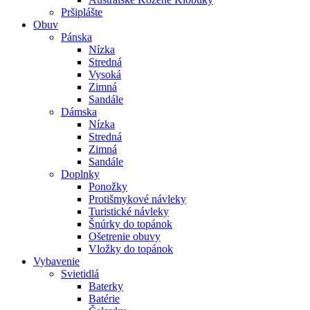
Pršiplášte
Obuv
Pánska
Nízka
Stredná
Vysoká
Zimná
Sandále
Dámska
Nízka
Stredná
Zimná
Sandále
Doplnky
Ponožky
Protišmykové návleky
Turistické návleky
Šnúrky do topánok
Ošetrenie obuvy
Vložky do topánok
Vybavenie
Svietidlá
Baterky
Batérie