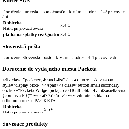
Kuriér SDS
Doručenie kuriérskou spoločnosťou k Vám na adresu 1-2 pracovné
dni
Dobierka
8.3 €
Platíte pri prevzatí tovaru
platba na splátky cez Quatro
8.3 €
Slovenská pošta
Doručenie Slovensko poštou k Vám na adresu 3-4 pracovné dni
Doručenie do výdajného miesta Packeta
<div class="packetery-branch-list" data-country="sk"><span
style="display:block"></span><a class="button small secondary"
onclick="Packeta.Widget.pick('cb503368815bbf14',initZasielkovna,
{country:'sk'})">vybrať</a></div> vyzdvihnutie balíka na
odbernom mieste PACKETA
Dobierka
5.5 €
Platíte pri prevzatí tovaru
Súvisiace produkty