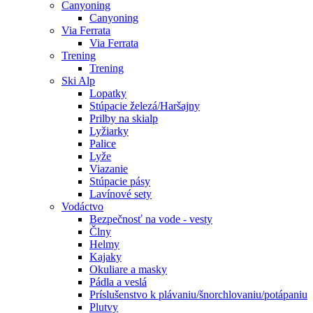
Canyoning
Canyoning
Via Ferrata
Via Ferrata
Trening
Trening
Ski Alp
Lopatky
Stúpacie železá/Haršajny
Prilby na skialp
Lyžiarky
Palice
Lyže
Viazanie
Stúpacie pásy
Lavínové sety
Vodáctvo
Bezpečnosť na vode - vesty
Člny
Helmy
Kajaky
Okuliare a masky
Pádla a veslá
Príslušenstvo k plávaniu/šnorchlovaniu/potápaniu
Plutvy