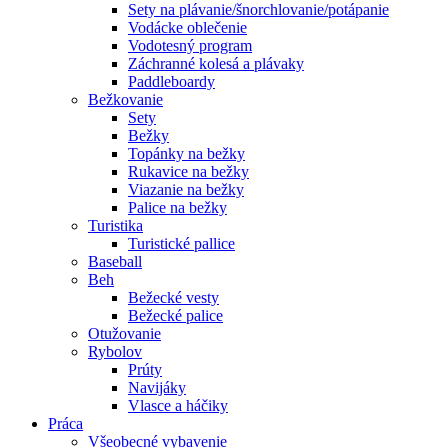
Sety na plávanie/šnorchlovanie/potápanie
Vodácke oblečenie
Vodotesný program
Záchranné kolesá a plávaky
Paddleboardy
Bežkovanie
Sety
Bežky
Topánky na bežky
Rukavice na bežky
Viazanie na bežky
Palice na bežky
Turistika
Turistické pallice
Baseball
Beh
Bežecké vesty
Bežecké palice
Otužovanie
Rybolov
Prúty
Navijáky
Vlasce a háčiky
Práca
Všeobecné vybavenie