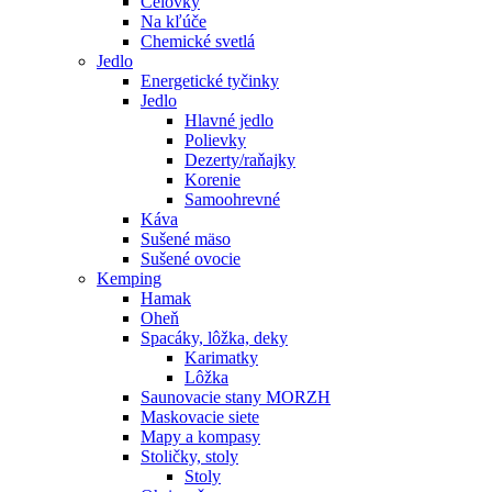
Čelovky
Na kľúče
Chemické svetlá
Jedlo
Energetické tyčinky
Jedlo
Hlavné jedlo
Polievky
Dezerty/raňajky
Korenie
Samoohrevné
Káva
Sušené mäso
Sušené ovocie
Kemping
Hamak
Oheň
Spacáky, lôžka, deky
Karimatky
Lôžka
Saunovacie stany MORZH
Maskovacie siete
Mapy a kompasy
Stoličky, stoly
Stoly