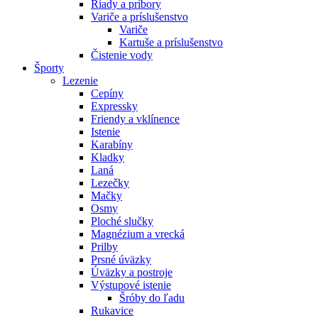
Riady a príbory
Variče a príslušenstvo
Variče
Kartuše a príslušenstvo
Čistenie vody
Športy
Lezenie
Cepíny
Expressky
Friendy a vklínence
Istenie
Karabíny
Kladky
Laná
Lezečky
Mačky
Osmy
Ploché slučky
Magnézium a vrecká
Prilby
Prsné úväzky
Úväzky a postroje
Výstupové istenie
Šróby do ľadu
Rukavice