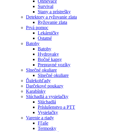
Ohrievače
Survival
Stany a prístrešky
Detektory a ryžovanie zlata
Ryžovanie zlata
Prvá pomoc
Lekárničky
Ostatné
Batohy
Batohy
Hydrovaky
Bočné kapsy
Prepravné vozíky
Slnečné okuliare
Slnečné okuliare
Ďalekohľady
Darčekové poukazy
Karabínky
Slúchadlá a vysielačky
Slúchadlá
Príslušenstvo a PTT
Vysielačky
Varenie a riady
Fľaše
Termosky