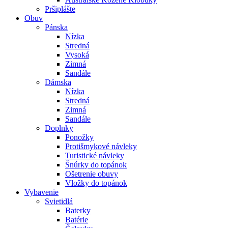
Pršiplášte
Obuv
Pánska
Nízka
Stredná
Vysoká
Zimná
Sandále
Dámska
Nízka
Stredná
Zimná
Sandále
Doplnky
Ponožky
Protišmykové návleky
Turistické návleky
Šnúrky do topánok
Ošetrenie obuvy
Vložky do topánok
Vybavenie
Svietidlá
Baterky
Batérie