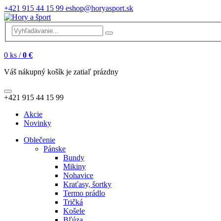
+421 915 44 15 99
eshop@horyasport.sk
0
ks /
0 €
Váš nákupný košík je zatiaľ prázdny
+421 915 44 15 99
Akcie
Novinky
Oblečenie
Pánske
Bundy
Mikiny
Nohavice
Kraťasy, šortky
Termo prádlo
Tričká
Košele
Bľúza