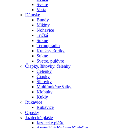
Svetre
Vesta
Dámske
Bundy
Mikiny
Nohavice
Tričká
Sukne
Termoprádlo
Kraťasy, šortky
Sukne
Svetre, pulóvre
Čiapky, šiltovky, čelenky
Čelenky
Čiapky
Šiltovky
Multifunkčné šatky
Klobúky
Kukly
Rukavice
Rukavice
Opasky
Jazdecké plášte
Jazdecké plášte
Australské Kožené Klobúky