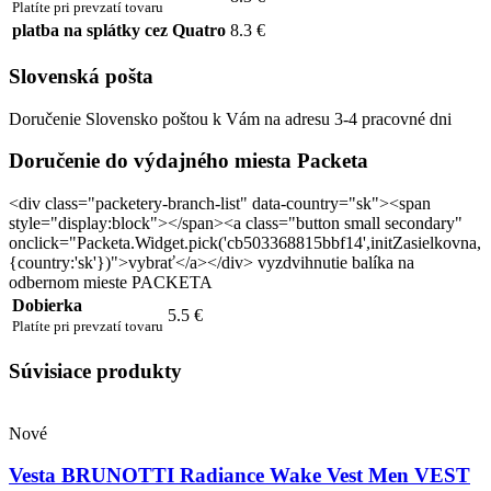
Platíte pri prevzatí tovaru
platba na splátky cez Quatro
8.3 €
Slovenská pošta
Doručenie Slovensko poštou k Vám na adresu 3-4 pracovné dni
Doručenie do výdajného miesta Packeta
<div class="packetery-branch-list" data-country="sk"><span
style="display:block"></span><a class="button small secondary"
onclick="Packeta.Widget.pick('cb503368815bbf14',initZasielkovna,
{country:'sk'})">vybrať</a></div> vyzdvihnutie balíka na
odbernom mieste PACKETA
Dobierka
5.5 €
Platíte pri prevzatí tovaru
Súvisiace produkty
Nové
Vesta BRUNOTTI Radiance Wake Vest Men VEST