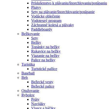
Príslušenstvo k plávaniu/šnorchlovaniu/potápaniu
Plutvy
Sety na plávanie/šnorchlovanie/potápanie
Vodácke oblečenie
Vodotesný program
Záchranné kolesá a plávaky
Paddleboardy
Bežkovanie
Sety
Bežky
Topánky na bežky
Rukavice na bežky
Viazanie na bežky
Palice na bežky
Turistika
Turistické pallice
Baseball
Beh
Bežecké vesty
Bežecké palice
Otužovanie
Rybolov
Prúty
Navijáky
Vlasce a háčiky