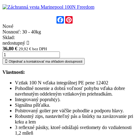
Facebook
Pinterest
Nové
Nosnosť: 30 - 40kg
Sklad:
nedostupný
36,80 €
29,92 € bez DPH
Objednať a kontaktovať ma ohľadom dostupnosti
Vlastnosti:
Vztlak 100 N vďaka integrálnej PE pene 12402
Pohodlné nosenie a dobrá voľnosť pohybu vďaka dobre
navrhnutým oddeleným vztlakovým priehradkám.
Integrovaný popruh(y).
Signálna píšťalka.
Polstrovaný golier pre väčšie pohodlie a podporu hlavy.
Robustný zips, nastaviteľný pás a šnúrky na zaväzovanie pri
krku a lem
3 reflexné pásiky, ktoré odrážajú svetlomety do vzdialenosti
1,2 míleň