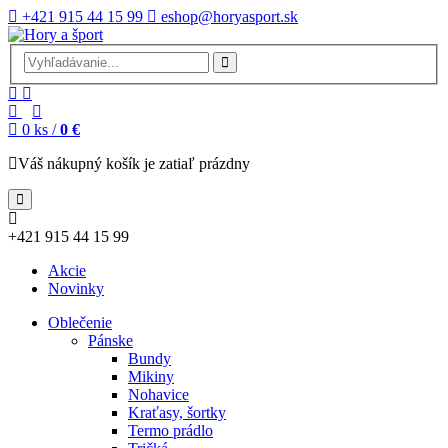
+421 915 44 15 99
eshop@horyasport.sk
0
ks /
0 €
Váš nákupný košík je zatiaľ prázdny
+421 915 44 15 99
Akcie
Novinky
Oblečenie
Pánske
Bundy
Mikiny
Nohavice
Kraťasy, šortky
Termo prádlo