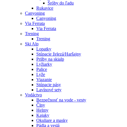
Šróby do ľadu
Rukavice
Canyoning
Canyoning
Via Ferrata
Via Ferrata
Trening
Trening
Ski Alp
Lopatky
Stúpacie železá/Haršajny
Prilby na skialp
Lyžiarky
Palice
Lyže
Viazanie
Stúpacie pásy
Lavínové sety
Vodáctvo
Bezpečnosť na vode - vesty
Člny
Helmy
Kajaky
Okuliare a masky
Pádla a veslá