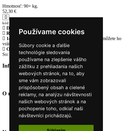
Hmotnosť: 90+ kg.
52,30 €
kód:MP-5000670-90-RB
Doprava zadarmo
pri objednávke nad 230€
Používame cookies
Rýchle dodanie
Tovar Vám odošleme do 24 hodín
14 Dní na vrátenie tovaru
Ak Vám tovar nesadne, môžete ho
vrátiť
Súbory cookie a ďalšie
Otvorené celý týždeň
Po - pia: 8:30 - 16:30
technológie sledovania
So: 9:00 - 12:00
používame na zlepšenie vášho
Informácie
+
zážitku z prehliadania našich
webových stránok, na to, aby
O nás
sme vám zobrazovali
Kontakt
prispôsobený obsah a cielené
O nás
+
reklamy, na analýzu návštevnosti
našich webových stránok a na
Úvod
pochopenie toho, odkiaľ naši
Obchodné podmienky
návštevníci prichádzajú.
Nákup na splátky cez Quatro
Odstúpiť od zmluvy TU
Súhlasím