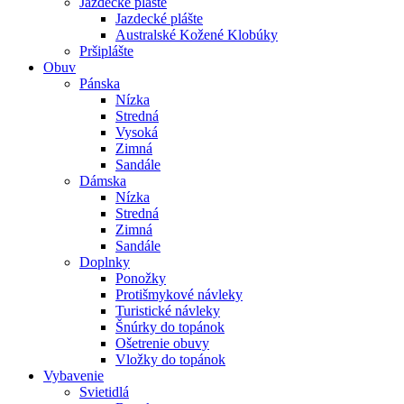
Jazdecké plášte
Jazdecké plášte
Australské Kožené Klobúky
Pršiplášte
Obuv
Pánska
Nízka
Stredná
Vysoká
Zimná
Sandále
Dámska
Nízka
Stredná
Zimná
Sandále
Doplnky
Ponožky
Protišmykové návleky
Turistické návleky
Šnúrky do topánok
Ošetrenie obuvy
Vložky do topánok
Vybavenie
Svietidlá