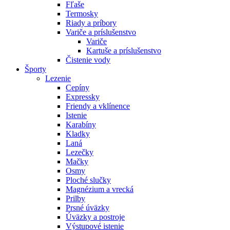
Fľaše
Termosky
Riady a príbory
Variče a príslušenstvo
Variče
Kartuše a príslušenstvo
Čistenie vody
Športy
Lezenie
Cepíny
Expressky
Friendy a vklínence
Istenie
Karabíny
Kladky
Laná
Lezečky
Mačky
Osmy
Ploché slučky
Magnézium a vrecká
Prilby
Prsné úväzky
Úväzky a postroje
Výstupové istenie