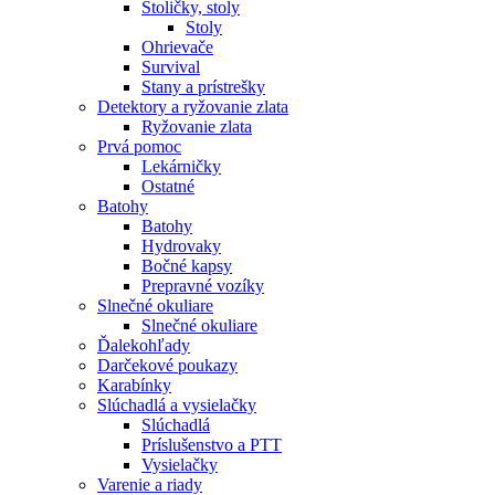
Stoličky, stoly
Stoly
Ohrievače
Survival
Stany a prístrešky
Detektory a ryžovanie zlata
Ryžovanie zlata
Prvá pomoc
Lekárničky
Ostatné
Batohy
Batohy
Hydrovaky
Bočné kapsy
Prepravné vozíky
Slnečné okuliare
Slnečné okuliare
Ďalekohľady
Darčekové poukazy
Karabínky
Slúchadlá a vysielačky
Slúchadlá
Príslušenstvo a PTT
Vysielačky
Varenie a riady