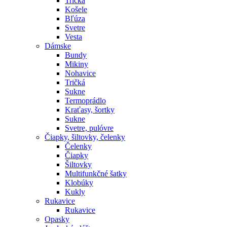
Tričká
Košele
Bľúza
Svetre
Vesta
Dámske
Bundy
Mikiny
Nohavice
Tričká
Sukne
Termoprádlo
Kraťasy, šortky
Sukne
Svetre, pulóvre
Čiapky, šiltovky, čelenky
Čelenky
Čiapky
Šiltovky
Multifunkčné šatky
Klobúky
Kukly
Rukavice
Rukavice
Opasky