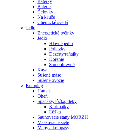
Baterky
Batérie
Čelovky
Na kľúče
Chemické svetlá
Jedlo
Energetické tyčinky
Jedlo
Hlavné jedlo
Polievky
Dezerty/raňajky
Korenie
Samoohrevné
Káva
Sušené mäso
Sušené ovocie
Kemping
Hamak
Oheň
Spacáky, lôžka, deky
Karimatky
Lôžka
Saunovacie stany MORZH
Maskovacie siete
Mapy a kompasy