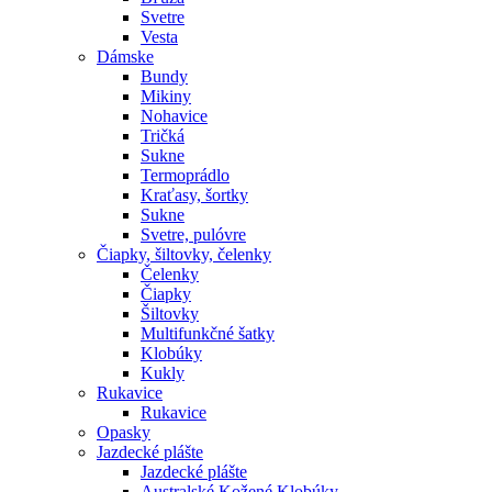
Svetre
Vesta
Dámske
Bundy
Mikiny
Nohavice
Tričká
Sukne
Termoprádlo
Kraťasy, šortky
Sukne
Svetre, pulóvre
Čiapky, šiltovky, čelenky
Čelenky
Čiapky
Šiltovky
Multifunkčné šatky
Klobúky
Kukly
Rukavice
Rukavice
Opasky
Jazdecké plášte
Jazdecké plášte
Australské Kožené Klobúky