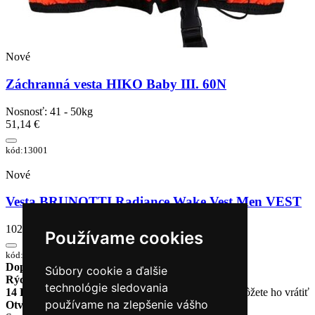
Nové
Záchranná vesta HIKO Baby III. 60N
Nosnosť: 41 - 50kg
51,14 €
kód:13001
Nové
Vesta BRUNOTTI Radiance Wake Vest Men VEST
102,40 €
Používame cookies
kód:1000506
Doprava zadarmo
pri objednávke nad 230€
Súbory cookie a ďalšie
Rýchle dodanie
Tovar Vám odošleme do 24 hodín
technológie sledovania
14 Dní na vrátenie tovaru
Ak Vám tovar nesadne, môžete ho vrátiť
používame na zlepšenie vášho
Otvorené celý týždeň
Po - pia: 8:30 - 16:30