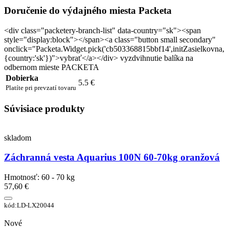
Doručenie do výdajného miesta Packeta
<div class="packetery-branch-list" data-country="sk"><span
style="display:block"></span><a class="button small secondary"
onclick="Packeta.Widget.pick('cb503368815bbf14',initZasielkovna,
{country:'sk'})">vybrať</a></div> vyzdvihnutie balíka na
odbernom mieste PACKETA
Dobierka
5.5 €
Platíte pri prevzatí tovaru
Súvisiace produkty
skladom
Záchranná vesta Aquarius 100N 60-70kg oranžová
Hmotnosť: 60 - 70 kg
57,60 €
kód:LD-LX20044
Nové