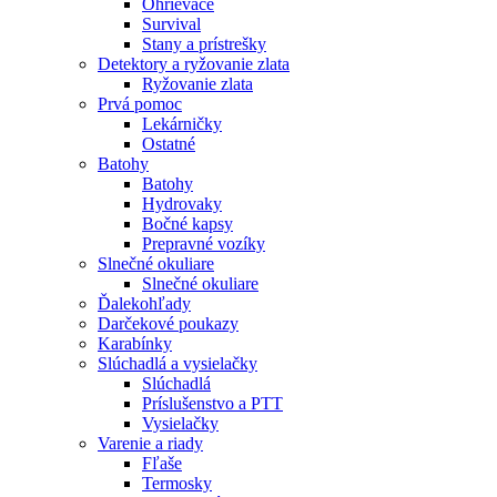
Ohrievače
Survival
Stany a prístrešky
Detektory a ryžovanie zlata
Ryžovanie zlata
Prvá pomoc
Lekárničky
Ostatné
Batohy
Batohy
Hydrovaky
Bočné kapsy
Prepravné vozíky
Slnečné okuliare
Slnečné okuliare
Ďalekohľady
Darčekové poukazy
Karabínky
Slúchadlá a vysielačky
Slúchadlá
Príslušenstvo a PTT
Vysielačky
Varenie a riady
Fľaše
Termosky