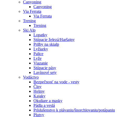
Canyoning
Canyoning
Via Ferrata
Via Ferrata
Trening
Trening
Ski Alp
Lopatky
Stúpacie železá/Haršajny
Prilby na skialp
Lyžiarky
Palice
Lyže
Viazanie
Stúpacie pásy
Lavínové sety
Vodáctvo
Bezpečnosť na vode - vesty
Člny
Helmy
Kajaky
Okuliare a masky
Pádla a veslá
Príslušenstvo k plávaniu/šnorchlovaniu/potápaniu
Plutvy