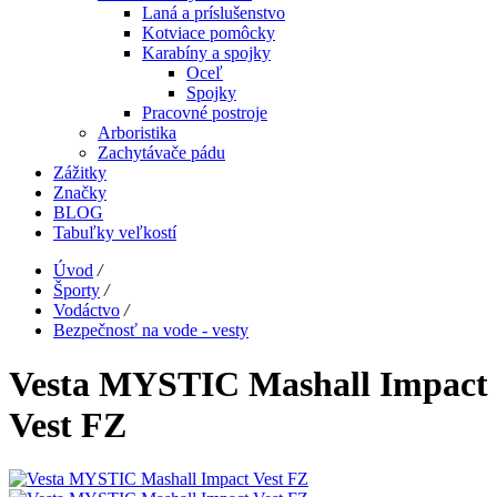
Laná a príslušenstvo
Kotviace pomôcky
Karabíny a spojky
Oceľ
Spojky
Pracovné postroje
Arboristika
Zachytávače pádu
Zážitky
Značky
BLOG
Tabuľky veľkostí
Úvod
/
Športy
/
Vodáctvo
/
Bezpečnosť na vode - vesty
Vesta MYSTIC Mashall Impact
Vest FZ