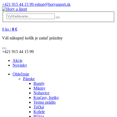
+421 915 44 15 99
eshop@horyasport.sk
0
ks /
0 €
Váš nákupný košík je zatiaľ prázdny
+421 915 44 15 99
Akcie
Novinky
Oblečenie
Pánske
Bundy
Mikiny
Nohavice
Kraťasy, šortky
Termo prádlo
Tričká
Košele
Bľúza