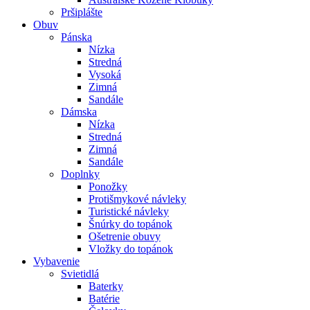
Pršiplášte
Obuv
Pánska
Nízka
Stredná
Vysoká
Zimná
Sandále
Dámska
Nízka
Stredná
Zimná
Sandále
Doplnky
Ponožky
Protišmykové návleky
Turistické návleky
Šnúrky do topánok
Ošetrenie obuvy
Vložky do topánok
Vybavenie
Svietidlá
Baterky
Batérie