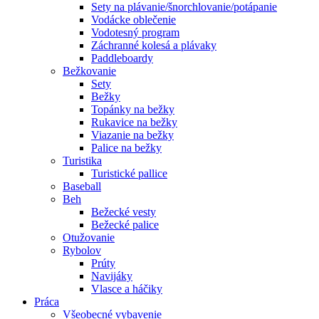
Sety na plávanie/šnorchlovanie/potápanie
Vodácke oblečenie
Vodotesný program
Záchranné kolesá a plávaky
Paddleboardy
Bežkovanie
Sety
Bežky
Topánky na bežky
Rukavice na bežky
Viazanie na bežky
Palice na bežky
Turistika
Turistické pallice
Baseball
Beh
Bežecké vesty
Bežecké palice
Otužovanie
Rybolov
Prúty
Navijáky
Vlasce a háčiky
Práca
Všeobecné vybavenie