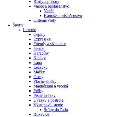
Riady a príbory
Variče a príslušenstvo
Variče
Kartuše a príslušenstvo
Čistenie vody
Športy
Lezenie
Cepíny
Expressky
Friendy a vklínence
Istenie
Karabíny
Kladky
Laná
Lezečky
Mačky
Osmy
Ploché slučky
Magnézium a vrecká
Prilby
Prsné úväzky
Úväzky a postroje
Výstupové istenie
Šróby do ľadu
Rukavice