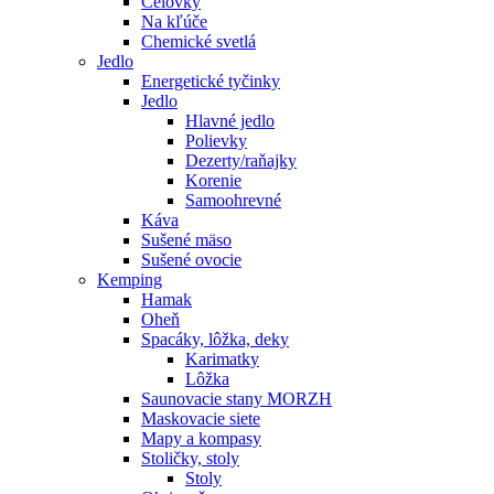
Čelovky
Na kľúče
Chemické svetlá
Jedlo
Energetické tyčinky
Jedlo
Hlavné jedlo
Polievky
Dezerty/raňajky
Korenie
Samoohrevné
Káva
Sušené mäso
Sušené ovocie
Kemping
Hamak
Oheň
Spacáky, lôžka, deky
Karimatky
Lôžka
Saunovacie stany MORZH
Maskovacie siete
Mapy a kompasy
Stoličky, stoly
Stoly