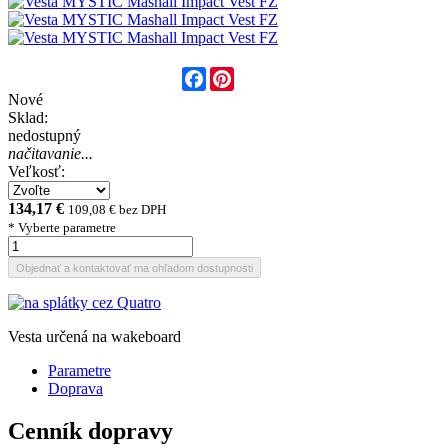
Facebook
Pinterest
Nové
Sklad:
nedostupný
načitavanie...
Veľkosť:
134,17 €
109,08 € bez DPH
* Vyberte parametre
Objednať a kontaktovať ma ohľadom dostupnosti
Vesta určená na wakeboard
Parametre
Doprava
Cenník dopravy