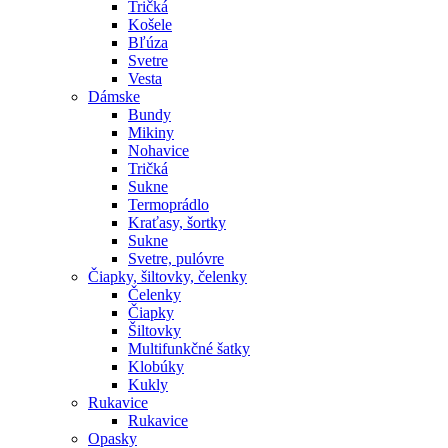
Tričká
Košele
Bľúza
Svetre
Vesta
Dámske
Bundy
Mikiny
Nohavice
Tričká
Sukne
Termoprádlo
Kraťasy, šortky
Sukne
Svetre, pulóvre
Čiapky, šiltovky, čelenky
Čelenky
Čiapky
Šiltovky
Multifunkčné šatky
Klobúky
Kukly
Rukavice
Rukavice
Opasky