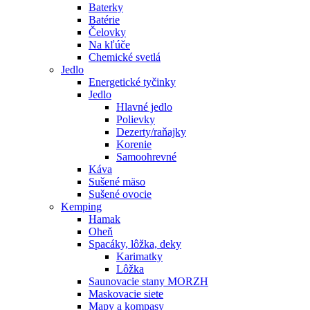
Baterky
Batérie
Čelovky
Na kľúče
Chemické svetlá
Jedlo
Energetické tyčinky
Jedlo
Hlavné jedlo
Polievky
Dezerty/raňajky
Korenie
Samoohrevné
Káva
Sušené mäso
Sušené ovocie
Kemping
Hamak
Oheň
Spacáky, lôžka, deky
Karimatky
Lôžka
Saunovacie stany MORZH
Maskovacie siete
Mapy a kompasy