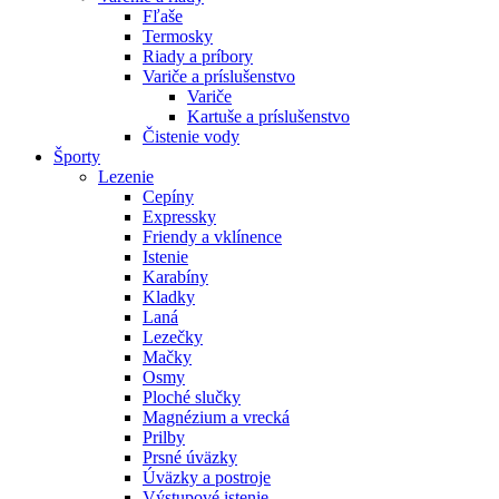
Fľaše
Termosky
Riady a príbory
Variče a príslušenstvo
Variče
Kartuše a príslušenstvo
Čistenie vody
Športy
Lezenie
Cepíny
Expressky
Friendy a vklínence
Istenie
Karabíny
Kladky
Laná
Lezečky
Mačky
Osmy
Ploché slučky
Magnézium a vrecká
Prilby
Prsné úväzky
Úväzky a postroje
Výstupové istenie