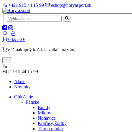
+421 915 44 15 99
eshop@horyasport.sk
0
ks /
0 €
Váš nákupný košík je zatiaľ prázdny
+421 915 44 15 99
Akcie
Novinky
Oblečenie
Pánske
Bundy
Mikiny
Nohavice
Kraťasy, šortky
Termo prádlo