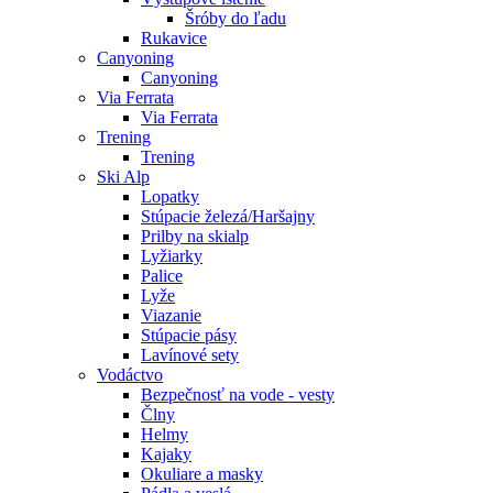
Šróby do ľadu
Rukavice
Canyoning
Canyoning
Via Ferrata
Via Ferrata
Trening
Trening
Ski Alp
Lopatky
Stúpacie železá/Haršajny
Prilby na skialp
Lyžiarky
Palice
Lyže
Viazanie
Stúpacie pásy
Lavínové sety
Vodáctvo
Bezpečnosť na vode - vesty
Člny
Helmy
Kajaky
Okuliare a masky