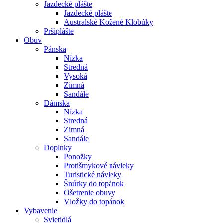
Jazdecké plášte
Jazdecké plášte
Australské Kožené Klobúky
Pršiplášte
Obuv
Pánska
Nízka
Stredná
Vysoká
Zimná
Sandále
Dámska
Nízka
Stredná
Zimná
Sandále
Doplnky
Ponožky
Protišmykové návleky
Turistické návleky
Šnúrky do topánok
Ošetrenie obuvy
Vložky do topánok
Vybavenie
Svietidlá