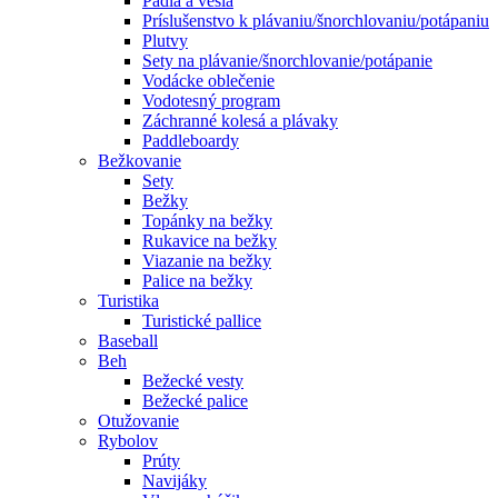
Pádla a veslá
Príslušenstvo k plávaniu/šnorchlovaniu/potápaniu
Plutvy
Sety na plávanie/šnorchlovanie/potápanie
Vodácke oblečenie
Vodotesný program
Záchranné kolesá a plávaky
Paddleboardy
Bežkovanie
Sety
Bežky
Topánky na bežky
Rukavice na bežky
Viazanie na bežky
Palice na bežky
Turistika
Turistické pallice
Baseball
Beh
Bežecké vesty
Bežecké palice
Otužovanie
Rybolov
Prúty
Navijáky