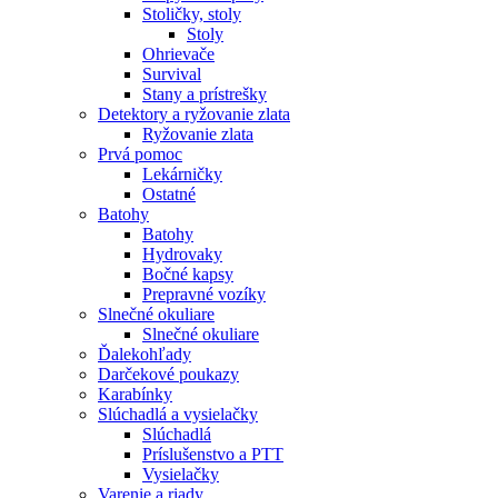
Stoličky, stoly
Stoly
Ohrievače
Survival
Stany a prístrešky
Detektory a ryžovanie zlata
Ryžovanie zlata
Prvá pomoc
Lekárničky
Ostatné
Batohy
Batohy
Hydrovaky
Bočné kapsy
Prepravné vozíky
Slnečné okuliare
Slnečné okuliare
Ďalekohľady
Darčekové poukazy
Karabínky
Slúchadlá a vysielačky
Slúchadlá
Príslušenstvo a PTT
Vysielačky
Varenie a riady