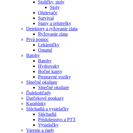
Stoličky, stoly
Stoly
Ohrievače
Survival
Stany a prístrešky
Detektory a ryžovanie zlata
Ryžovanie zlata
Prvá pomoc
Lekárničky
Ostatné
Batohy
Batohy
Hydrovaky
Bočné kapsy
Prepravné vozíky
Slnečné okuliare
Slnečné okuliare
Ďalekohľady
Darčekové poukazy
Karabínky
Slúchadlá a vysielačky
Slúchadlá
Príslušenstvo a PTT
Vysielačky
Varenie a riady