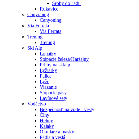
Šróby do ľadu
Rukavice
Canyoning
Canyoning
Via Ferrata
Via Ferrata
Trening
Trening
Ski Alp
Lopatky
Stúpacie železá/Haršajny
Prilby na skialp
Lyžiarky
Palice
Lyže
Viazanie
Stúpacie pásy
Lavínové sety
Vodáctvo
Bezpečnosť na vode - vesty
Člny
Helmy
Kajaky
Okuliare a masky
Pádla a veslá