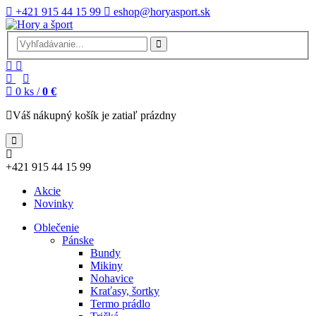
+421 915 44 15 99
eshop@horyasport.sk
0
ks /
0 €
Váš nákupný košík je zatiaľ prázdny
+421 915 44 15 99
Akcie
Novinky
Oblečenie
Pánske
Bundy
Mikiny
Nohavice
Kraťasy, šortky
Termo prádlo