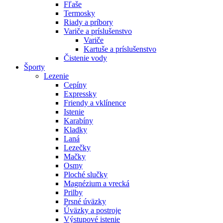
Fľaše
Termosky
Riady a príbory
Variče a príslušenstvo
Variče
Kartuše a príslušenstvo
Čistenie vody
Športy
Lezenie
Cepíny
Expressky
Friendy a vklínence
Istenie
Karabíny
Kladky
Laná
Lezečky
Mačky
Osmy
Ploché slučky
Magnézium a vrecká
Prilby
Prsné úväzky
Úväzky a postroje
Výstupové istenie