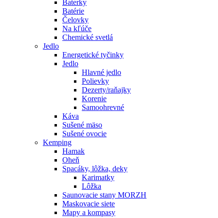
Baterky
Batérie
Čelovky
Na kľúče
Chemické svetlá
Jedlo
Energetické tyčinky
Jedlo
Hlavné jedlo
Polievky
Dezerty/raňajky
Korenie
Samoohrevné
Káva
Sušené mäso
Sušené ovocie
Kemping
Hamak
Oheň
Spacáky, lôžka, deky
Karimatky
Lôžka
Saunovacie stany MORZH
Maskovacie siete
Mapy a kompasy