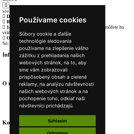
kód:000524_0995
Doprava zadarmo
pri objednávke nad 230€
Používame cookies
Rýchle dodanie
Tovar Vám odošleme do 24 hodín
14 Dní na vrátenie tovaru
Ak Vám tovar nesadne, môžete ho
vrátiť
Súbory cookie a ďalšie
Otvorené celý týždeň
Po - pia: 8:30 - 16:30
technológie sledovania
So: 9:00 - 12:00
používame na zlepšenie vášho
Informácie
+
zážitku z prehliadania našich
webových stránok, na to, aby
O nás
sme vám zobrazovali
Kontakt
prispôsobený obsah a cielené
O nás
+
reklamy, na analýzu návštevnosti
našich webových stránok a na
Úvod
pochopenie toho, odkiaľ naši
Obchodné podmienky
návštevníci prichádzajú.
Nákup na splátky cez Quatro
Odstúpiť od zmluvy TU
Súhlasím
Kontakt
+
Odmietam