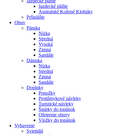
Jazdecké plášte
Jazdecké plášte
Australské Kožené Klobúky
Pršiplášte
Obuv
Pánska
Nízka
Stredná
Vysoká
Zimná
Sandále
Dámska
Nízka
Stredná
Zimná
Sandále
Doplnky
Ponožky
Protišmykové návleky
Turistické návleky
Šnúrky do topánok
Ošetrenie obuvy
Vložky do topánok
Vybavenie
Svietidlá