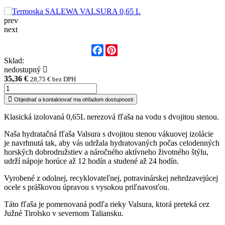
prev
next
Facebook
Pinterest
Sklad:
nedostupný
35,36 €
28,75 € bez DPH
Objednať a kontaktovať ma ohľadom dostupnosti
Klasická izolovaná 0,65L nerezová fľaša na vodu s dvojitou stenou.
Naša hydratačná fľaša Valsura s dvojitou stenou vákuovej izolácie
je navrhnutá tak, aby vás udržala hydratovaných počas celodenných
horských dobrodružstiev a náročného aktívneho životného štýlu,
udrží nápoje horúce až 12 hodín a studené až 24 hodín.
Vyrobené z odolnej, recyklovateľnej, potravinárskej nehrdzavejúcej
ocele s práškovou úpravou s vysokou priľnavosťou.
Táto fľaša je pomenovaná podľa rieky Valsura, ktorá preteká cez
Južné Tirolsko v severnom Taliansku.