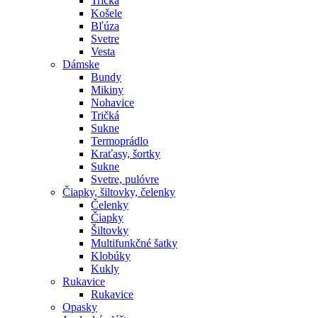
Tričká
Košele
Bľúza
Svetre
Vesta
Dámske
Bundy
Mikiny
Nohavice
Tričká
Sukne
Termoprádlo
Kraťasy, šortky
Sukne
Svetre, pulóvre
Čiapky, šiltovky, čelenky
Čelenky
Čiapky
Šiltovky
Multifunkčné šatky
Klobúky
Kukly
Rukavice
Rukavice
Opasky