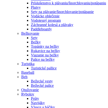
Príslušenstvo k plávaniu/šnorchlovaniu/potápaniu
Plutvy
Sety na plávanie/šnorchlovanie/potápanie
Vodácke oblečenie
Vodotesný program
Záchranné kolesá a plávaky
Paddleboardy
Bežkovanie
Sety
Bežky
Topánky na bežky
Rukavice na bežky
Viazanie na bežky
Palice na bežky
Turistika
Turistické pallice
Baseball
Beh
Bežecké vesty
Bežecké palice
Otužovanie
Rybolov
Prúty
Navijáky
Vlasce a háčiky