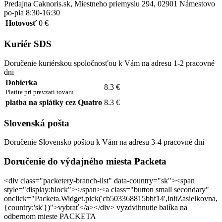
Predajna Caknoris.sk, Miestneho priemyslu 294, 02901 Námestovo
po-pia 8:30-16:30
Hotovosť
0 €
Kuriér SDS
Doručenie kuriérskou spoločnosťou k Vám na adresu 1-2 pracovné
dni
Dobierka
8.3 €
Platíte pri prevzatí tovaru
platba na splátky cez Quatro
8.3 €
Slovenská pošta
Doručenie Slovensko poštou k Vám na adresu 3-4 pracovné dni
Doručenie do výdajného miesta Packeta
<div class="packetery-branch-list" data-country="sk"><span
style="display:block"></span><a class="button small secondary"
onclick="Packeta.Widget.pick('cb503368815bbf14',initZasielkovna,
{country:'sk'})">vybrať</a></div> vyzdvihnutie balíka na
odbernom mieste PACKETA