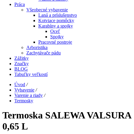
Práca
Všeobecné vybavenie
Laná a príslušenstvo
Kotviace pomôcky
Karabíny a spojky
Oceľ
Spojky
Pracovné postroje
Arboristika
Zachytávače pádu
Zážitky
Značky
BLOG
Tabuľky veľkostí
Úvod
/
Vybavenie
/
Varenie a riady
/
Termosky
Termoska SALEWA VALSURA
0,65 L