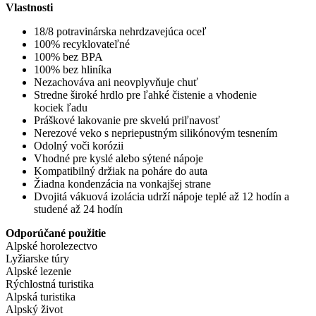
Vlastnosti
18/8 potravinárska nehrdzavejúca oceľ
100% recyklovateľné
100% bez BPA
100% bez hliníka
Nezachováva ani neovplyvňuje chuť
Stredne široké hrdlo pre ľahké čistenie a vhodenie
kociek ľadu
Práškové lakovanie pre skvelú priľnavosť
Nerezové veko s nepriepustným silikónovým tesnením
Odolný voči korózii
Vhodné pre kyslé alebo sýtené nápoje
Kompatibilný držiak na poháre do auta
Žiadna kondenzácia na vonkajšej strane
Dvojitá vákuová izolácia udrží nápoje teplé až 12 hodín a
studené až 24 hodín
Odporúčané použitie
Alpské horolezectvo
Lyžiarske túry
Alpské lezenie
Rýchlostná turistika
Alpská turistika
Alpský život