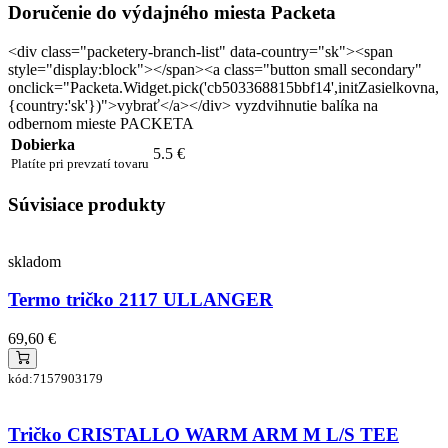
Doručenie do výdajného miesta Packeta
<div class="packetery-branch-list" data-country="sk"><span
style="display:block"></span><a class="button small secondary"
onclick="Packeta.Widget.pick('cb503368815bbf14',initZasielkovna,
{country:'sk'})">vybrať</a></div> vyzdvihnutie balíka na
odbernom mieste PACKETA
Dobierka
5.5 €
Platíte pri prevzatí tovaru
Súvisiace produkty
skladom
Termo tričko 2117 ULLANGER
69,60 €
kód:7157903179
Tričko CRISTALLO WARM ARM M L/S TEE