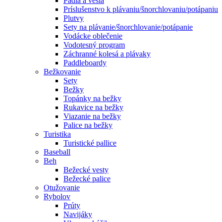
Pádla a veslá
Príslušenstvo k plávaniu/šnorchlovaniu/potápaniu
Plutvy
Sety na plávanie/šnorchlovanie/potápanie
Vodácke oblečenie
Vodotesný program
Záchranné kolesá a plávaky
Paddleboardy
Bežkovanie
Sety
Bežky
Topánky na bežky
Rukavice na bežky
Viazanie na bežky
Palice na bežky
Turistika
Turistické pallice
Baseball
Beh
Bežecké vesty
Bežecké palice
Otužovanie
Rybolov
Prúty
Navijáky