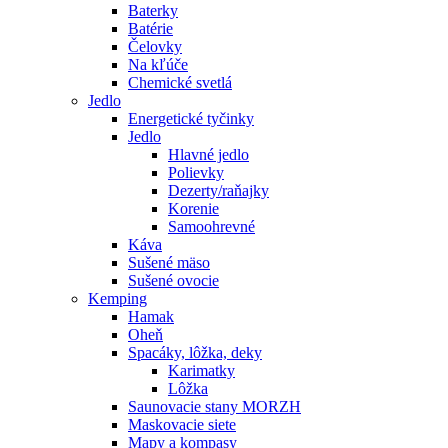
Baterky
Batérie
Čelovky
Na kľúče
Chemické svetlá
Jedlo
Energetické tyčinky
Jedlo
Hlavné jedlo
Polievky
Dezerty/raňajky
Korenie
Samoohrevné
Káva
Sušené mäso
Sušené ovocie
Kemping
Hamak
Oheň
Spacáky, lôžka, deky
Karimatky
Lôžka
Saunovacie stany MORZH
Maskovacie siete
Mapy a kompasy