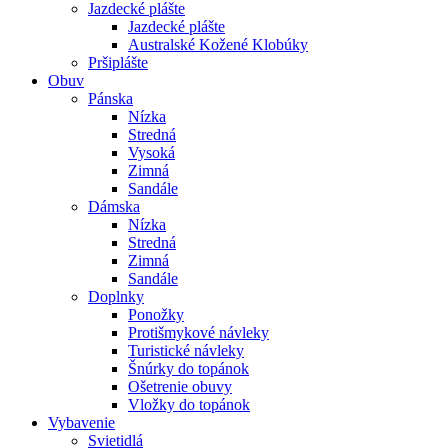
Jazdecké plášte
Jazdecké plášte
Australské Kožené Klobúky
Pršiplášte
Obuv
Pánska
Nízka
Stredná
Vysoká
Zimná
Sandále
Dámska
Nízka
Stredná
Zimná
Sandále
Doplnky
Ponožky
Protišmykové návleky
Turistické návleky
Šnúrky do topánok
Ošetrenie obuvy
Vložky do topánok
Vybavenie
Svietidlá