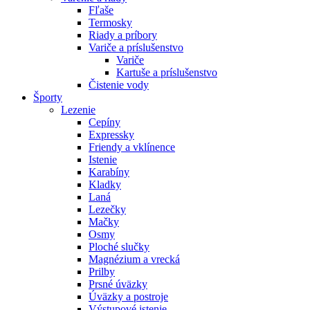
Fľaše
Termosky
Riady a príbory
Variče a príslušenstvo
Variče
Kartuše a príslušenstvo
Čistenie vody
Športy
Lezenie
Cepíny
Expressky
Friendy a vklínence
Istenie
Karabíny
Kladky
Laná
Lezečky
Mačky
Osmy
Ploché slučky
Magnézium a vrecká
Prilby
Prsné úväzky
Úväzky a postroje
Výstupové istenie