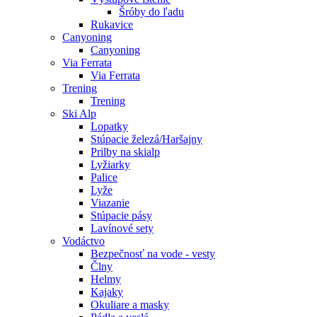
Šróby do ľadu
Rukavice
Canyoning
Canyoning
Via Ferrata
Via Ferrata
Trening
Trening
Ski Alp
Lopatky
Stúpacie železá/Haršajny
Prilby na skialp
Lyžiarky
Palice
Lyže
Viazanie
Stúpacie pásy
Lavínové sety
Vodáctvo
Bezpečnosť na vode - vesty
Člny
Helmy
Kajaky
Okuliare a masky