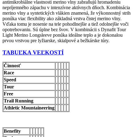
antimikrobiálne vlastnosti merino vlny zabraňujú hromadeniu
nepríjemného zápachu v intenzívne aktívnych dňoch. Kombinácia
merino vlny a syntetických vlákien znamená, že výkonnostný strih
ponúka viac flexibility ako základná vrstva čistej merino vlny.
Vďaka tomu je nosenie na tele pohodlnejšie a tiež odolnejšie voči
opotrebovaniu. Sú úplne bez švov. V kombinácii s Dynafit Tour
Light Merino Longsleeve ponúka ideálne teplo a je dokonalou
prvou vrstvou pre lyžiarske, skialpové a bežkárske túry.
TABUĽKA VEĽKOSTÍ
Činnosť
Race
Speed
Tour
Free
Trail Running
Athletic Mountaineering
Benefity