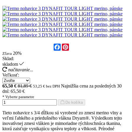
Facebook
Pinterest
20%
Zľava
Sklad:
skladom
načitavanie...
Veľkosť:
65,50 €
81,89 €
Najnižšia cena za posledných 30
53,25 € bez DPH
dní: 65,50 €
* Vyberte parametre
Do košíka
Tieto nohavice s 3/4 dĺžkou sú vyrobené zo zmesi merino vlny a
veľmi ľahkého a priedušného vlákna Dryarn®. Výsledkom tejto
inovatívnej zmesi vlákien je mimoriadne rýchloschnúca tkanina,
ktorá zaisťuje vynikajúcu správu teploty a vlhkosti. Prírodné