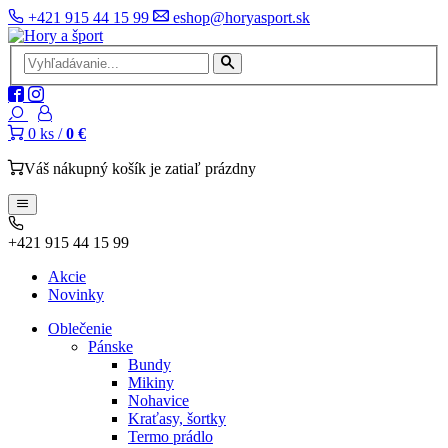
+421 915 44 15 99
eshop@horyasport.sk
0
ks /
0 €
Váš nákupný košík je zatiaľ prázdny
+421 915 44 15 99
Akcie
Novinky
Oblečenie
Pánske
Bundy
Mikiny
Nohavice
Kraťasy, šortky
Termo prádlo