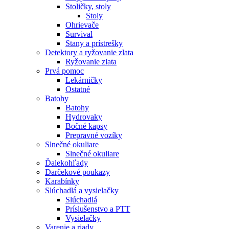
Stoličky, stoly
Stoly
Ohrievače
Survival
Stany a prístrešky
Detektory a ryžovanie zlata
Ryžovanie zlata
Prvá pomoc
Lekárničky
Ostatné
Batohy
Batohy
Hydrovaky
Bočné kapsy
Prepravné vozíky
Slnečné okuliare
Slnečné okuliare
Ďalekohľady
Darčekové poukazy
Karabínky
Slúchadlá a vysielačky
Slúchadlá
Príslušenstvo a PTT
Vysielačky
Varenie a riady