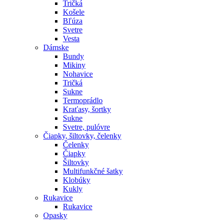
Tričká
Košele
Bľúza
Svetre
Vesta
Dámske
Bundy
Mikiny
Nohavice
Tričká
Sukne
Termoprádlo
Kraťasy, šortky
Sukne
Svetre, pulóvre
Čiapky, šiltovky, čelenky
Čelenky
Čiapky
Šiltovky
Multifunkčné šatky
Klobúky
Kukly
Rukavice
Rukavice
Opasky