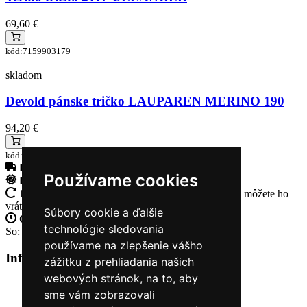
69,60 €
kód:7159903179
skladom
Devold pánske tričko LAUPAREN MERINO 190
94,20 €
kód:GO 245 224 A 130A
Doprava zadarmo
pri objednávke nad 230€
Používame cookies
Rýchle dodanie
Tovar Vám odošleme do 24 hodín
14 Dní na vrátenie tovaru
Ak Vám tovar nesadne, môžete ho
vrátiť
Súbory cookie a ďalšie
Otvorené celý týždeň
Po - pia: 8:30 - 16:30
technológie sledovania
So: 9:00 - 12:00
používame na zlepšenie vášho
Informácie
+
zážitku z prehliadania našich
webových stránok, na to, aby
O nás
sme vám zobrazovali
Kontakt