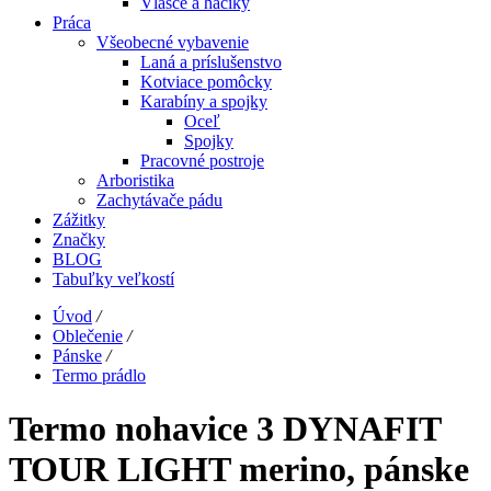
Vlasce a háčiky
Práca
Všeobecné vybavenie
Laná a príslušenstvo
Kotviace pomôcky
Karabíny a spojky
Oceľ
Spojky
Pracovné postroje
Arboristika
Zachytávače pádu
Zážitky
Značky
BLOG
Tabuľky veľkostí
Úvod
/
Oblečenie
/
Pánske
/
Termo prádlo
Termo nohavice 3 DYNAFIT
TOUR LIGHT merino, pánske