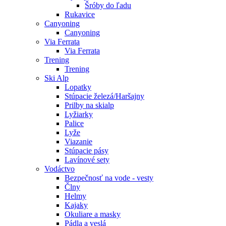
Šróby do ľadu
Rukavice
Canyoning
Canyoning
Via Ferrata
Via Ferrata
Trening
Trening
Ski Alp
Lopatky
Stúpacie železá/Haršajny
Prilby na skialp
Lyžiarky
Palice
Lyže
Viazanie
Stúpacie pásy
Lavínové sety
Vodáctvo
Bezpečnosť na vode - vesty
Člny
Helmy
Kajaky
Okuliare a masky
Pádla a veslá