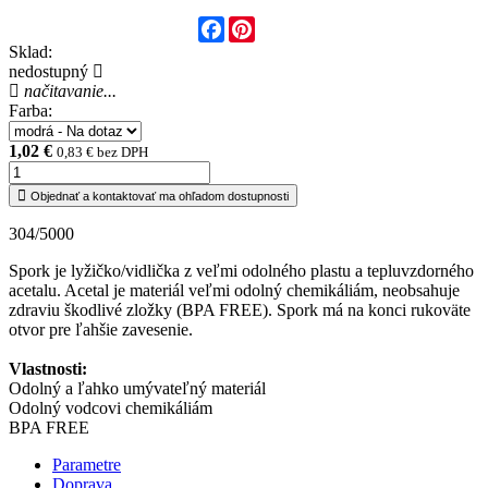
Facebook
Pinterest
Sklad:
nedostupný
načitavanie...
Farba:
1,02 €
0,83 € bez DPH
Objednať a kontaktovať ma ohľadom dostupnosti
304/5000
Spork je lyžičko/vidlička z veľmi odolného plastu a tepluvzdorného
acetalu. Acetal je materiál veľmi odolný chemikáliám, neobsahuje
zdraviu škodlivé zložky (BPA FREE). Spork má na konci rukoväte
otvor pre ľahšie zavesenie.
Vlastnosti:
Odolný a ľahko umývateľný materiál
Odolný vodcovi chemikáliám
BPA FREE
Parametre
Doprava