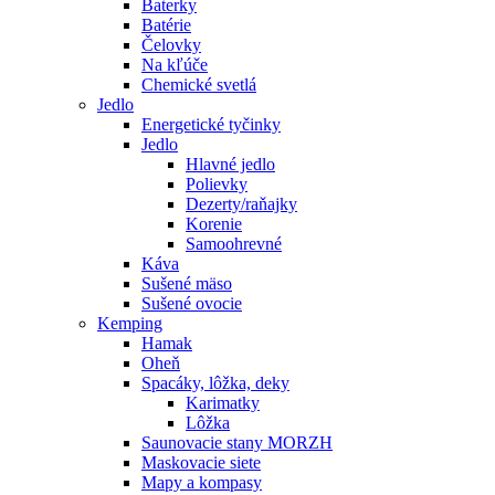
Baterky
Batérie
Čelovky
Na kľúče
Chemické svetlá
Jedlo
Energetické tyčinky
Jedlo
Hlavné jedlo
Polievky
Dezerty/raňajky
Korenie
Samoohrevné
Káva
Sušené mäso
Sušené ovocie
Kemping
Hamak
Oheň
Spacáky, lôžka, deky
Karimatky
Lôžka
Saunovacie stany MORZH
Maskovacie siete
Mapy a kompasy