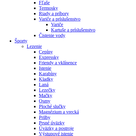
Fľaše
Termosky
Riady a príbory
Variče a príslušenstvo
Variče
Kartuše a príslušenstvo
Čistenie vody
Športy
Lezenie
Cepíny
Expressky
Friendy a vklínence
Istenie
Karabíny
Kladky
Laná
Lezečky
Mačky
Osmy
Ploché slučky
Magnézium a vrecká
Prilby
Prsné úväzky
Úväzky a postroje
Výstupové istenie