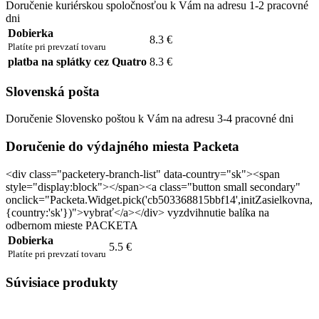
Doručenie kuriérskou spoločnosťou k Vám na adresu 1-2 pracovné
dni
Dobierka
8.3 €
Platíte pri prevzatí tovaru
platba na splátky cez Quatro
8.3 €
Slovenská pošta
Doručenie Slovensko poštou k Vám na adresu 3-4 pracovné dni
Doručenie do výdajného miesta Packeta
<div class="packetery-branch-list" data-country="sk"><span
style="display:block"></span><a class="button small secondary"
onclick="Packeta.Widget.pick('cb503368815bbf14',initZasielkovna,
{country:'sk'})">vybrať</a></div> vyzdvihnutie balíka na
odbernom mieste PACKETA
Dobierka
5.5 €
Platíte pri prevzatí tovaru
Súvisiace produkty