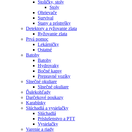
Stoličky, stoly
Stoly
Ohrievače
Survival
Stany a prístrešky
Detektory a ryžovanie zlata
Ryžovanie zlata
Prvá pomoc
Lekárničky
Ostatné
Batohy
Batohy
Hydrovaky
Bočné kapsy
Prepravné vozíky
Slnečné okuliare
Slnečné okuliare
Ďalekohľady
Darčekové poukazy
Karabínky
Slúchadlá a vysielačky
Slúchadlá
Príslušenstvo a PTT
Vysielačky
Varenie a riady