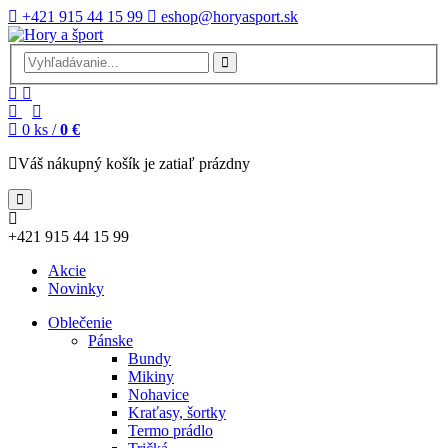
+421 915 44 15 99
eshop@horyasport.sk
0
ks /
0 €
Váš nákupný košík je zatiaľ prázdny
+421 915 44 15 99
Akcie
Novinky
Oblečenie
Pánske
Bundy
Mikiny
Nohavice
Kraťasy, šortky
Termo prádlo