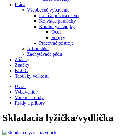
Práca
Všeobecné vybavenie
Laná a príslušenstvo
Kotviace pomôcky
Karabíny a spojky
Oceľ
Spojky
Pracovné postroje
Arboristika
Zachytávače pádu
Zážitky
Značky
BLOG
Tabuľky veľkostí
Úvod
/
Vybavenie
/
Varenie a riady
/
Riady a príbory
Skladacia lyžička/vydlička