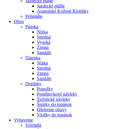
Jazdecké plášte
Jazdecké plášte
Australské Kožené Klobúky
Pršiplášte
Obuv
Pánska
Nízka
Stredná
Vysoká
Zimná
Sandále
Dámska
Nízka
Stredná
Zimná
Sandále
Doplnky
Ponožky
Protišmykové návleky
Turistické návleky
Šnúrky do topánok
Ošetrenie obuvy
Vložky do topánok
Vybavenie
Svietidlá