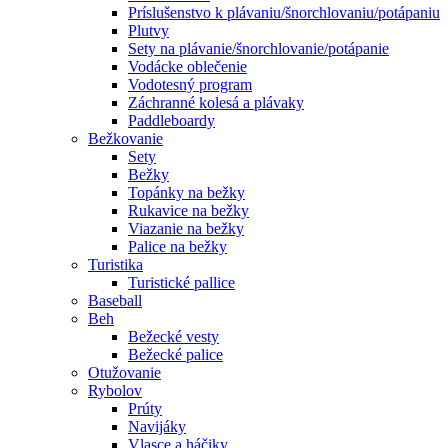
Príslušenstvo k plávaniu/šnorchlovaniu/potápaniu
Plutvy
Sety na plávanie/šnorchlovanie/potápanie
Vodácke oblečenie
Vodotesný program
Záchranné kolesá a plávaky
Paddleboardy
Bežkovanie
Sety
Bežky
Topánky na bežky
Rukavice na bežky
Viazanie na bežky
Palice na bežky
Turistika
Turistické pallice
Baseball
Beh
Bežecké vesty
Bežecké palice
Otužovanie
Rybolov
Prúty
Navijáky
Vlasce a háčiky