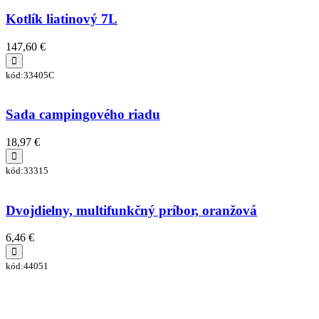
Kotlík liatinový 7L
147,60 €
kód:33405C
Sada campingového riadu
18,97 €
kód:33315
Dvojdielny, multifunkčný príbor, oranžová
6,46 €
kód:44051