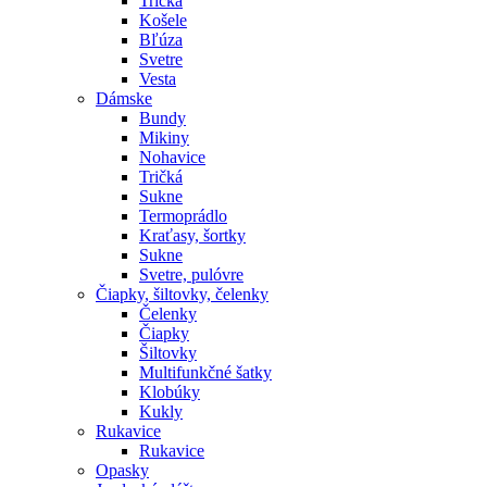
Tričká
Košele
Bľúza
Svetre
Vesta
Dámske
Bundy
Mikiny
Nohavice
Tričká
Sukne
Termoprádlo
Kraťasy, šortky
Sukne
Svetre, pulóvre
Čiapky, šiltovky, čelenky
Čelenky
Čiapky
Šiltovky
Multifunkčné šatky
Klobúky
Kukly
Rukavice
Rukavice
Opasky