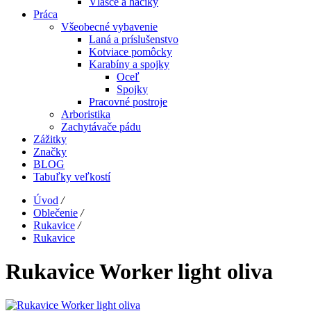
Vlasce a háčiky
Práca
Všeobecné vybavenie
Laná a príslušenstvo
Kotviace pomôcky
Karabíny a spojky
Oceľ
Spojky
Pracovné postroje
Arboristika
Zachytávače pádu
Zážitky
Značky
BLOG
Tabuľky veľkostí
Úvod
/
Oblečenie
/
Rukavice
/
Rukavice
Rukavice Worker light oliva