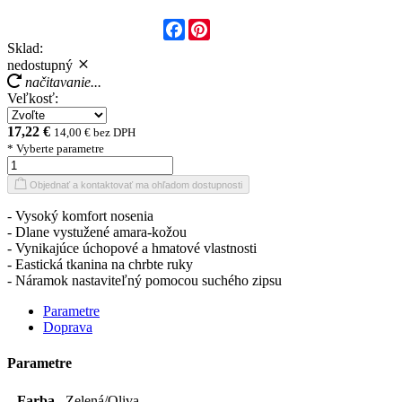
Facebook
Pinterest
Sklad:
nedostupný
načitavanie...
Veľkosť:
17,22 €
14,00 € bez DPH
* Vyberte parametre
Objednať a kontaktovať ma ohľadom dostupnosti
- Vysoký komfort nosenia
- Dlane vystužené amara-kožou
- Vynikajúce úchopové a hmatové vlastnosti
- Eastická tkanina na chrbte ruky
- Náramok nastaviteľný pomocou suchého zipsu
Parametre
Doprava
Parametre
Farba
Zelená/Oliva