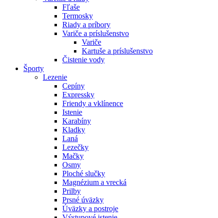
Fľaše
Termosky
Riady a príbory
Variče a príslušenstvo
Variče
Kartuše a príslušenstvo
Čistenie vody
Športy
Lezenie
Cepíny
Expressky
Friendy a vklínence
Istenie
Karabíny
Kladky
Laná
Lezečky
Mačky
Osmy
Ploché slučky
Magnézium a vrecká
Prilby
Prsné úväzky
Úväzky a postroje
Výstupové istenie