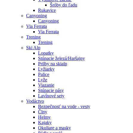
Šróby do ľadu
Rukavice
Canyoning
Canyoning
Via Ferrata
Via Ferrata
Trening
Trening
Ski Alp
Lopatky
Stúpacie železá/Haršajny
Prilby na skialp
Lyžiarky
Palice
Lyže
Viazanie
Stúpacie pásy
Lavínové sety
Vodáctvo
Bezpečnosť na vode - vesty
Člny
Helmy
Kajaky
Okuliare a masky