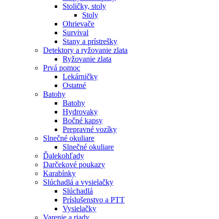
Stoličky, stoly
Stoly
Ohrievače
Survival
Stany a prístrešky
Detektory a ryžovanie zlata
Ryžovanie zlata
Prvá pomoc
Lekárničky
Ostatné
Batohy
Batohy
Hydrovaky
Bočné kapsy
Prepravné vozíky
Slnečné okuliare
Slnečné okuliare
Ďalekohľady
Darčekové poukazy
Karabínky
Slúchadlá a vysielačky
Slúchadlá
Príslušenstvo a PTT
Vysielačky
Varenie a riady