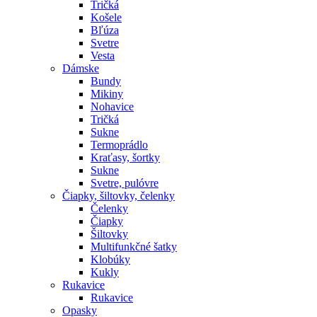
Tričká
Košele
Bľúza
Svetre
Vesta
Dámske
Bundy
Mikiny
Nohavice
Tričká
Sukne
Termoprádlo
Kraťasy, šortky
Sukne
Svetre, pulóvre
Čiapky, šiltovky, čelenky
Čelenky
Čiapky
Šiltovky
Multifunkčné šatky
Klobúky
Kukly
Rukavice
Rukavice
Opasky