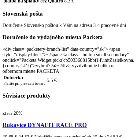
platba na splátky cez Quatro
8.3 €
Slovenská pošta
Doručenie Slovensko poštou k Vám na adresu 3-4 pracovné dni
Doručenie do výdajného miesta Packeta
<div class="packetery-branch-list" data-country="sk"><span
style="display:block"></span><a class="button small secondary"
onclick="Packeta.Widget.pick('cb503368815bbf14',initZasielkovna,
{country:'sk'})">vybrať</a></div> vyzdvihnutie balíka na
odbernom mieste PACKETA
Dobierka
5.5 €
Platíte pri prevzatí tovaru
Súvisiace produkty
20%
Zľava
Rukavice DYNAFIT RACE PRO
30,65 €
24,52 €
Najnižšia cena za posledných 30 dní: 24,52 €