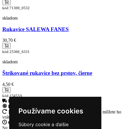
kód:71369_0532
skladom
Rukavice SALEWA FANES
30,70 €
kód:25366_6331
skladom
Štrikované rukavice bez prstov, čierne
4,50 €
kód:15453A
Doprava zadarmo
pri objednávke nad 230€
Rýchle dodanie
Tovar Vám odošleme do 24 hodín
Používame cookies
14 Dní na vrátenie tovaru
Ak Vám tovar nesadne, môžete ho
vrátiť
Otvorené celý týždeň
Po - pia: 8:30 - 16:30
Súbory cookie a ďalšie
So: 9:00 - 12:00