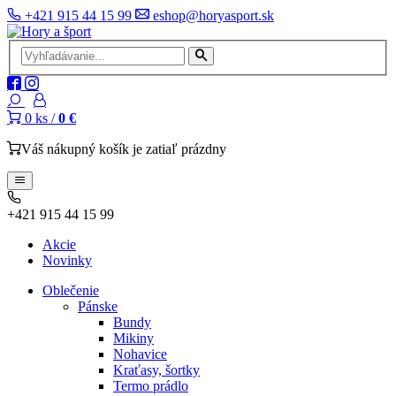
+421 915 44 15 99
eshop@horyasport.sk
0
ks /
0 €
Váš nákupný košík je zatiaľ prázdny
+421 915 44 15 99
Akcie
Novinky
Oblečenie
Pánske
Bundy
Mikiny
Nohavice
Kraťasy, šortky
Termo prádlo