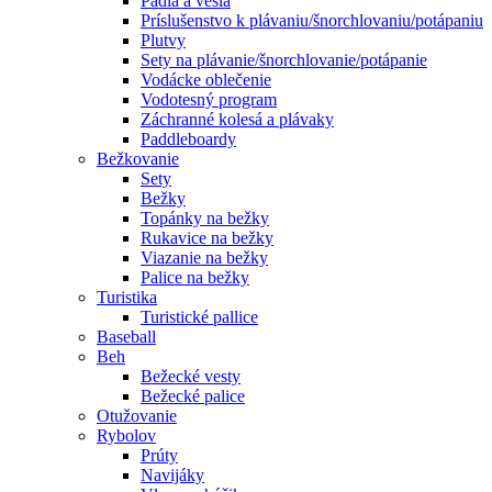
Pádla a veslá
Príslušenstvo k plávaniu/šnorchlovaniu/potápaniu
Plutvy
Sety na plávanie/šnorchlovanie/potápanie
Vodácke oblečenie
Vodotesný program
Záchranné kolesá a plávaky
Paddleboardy
Bežkovanie
Sety
Bežky
Topánky na bežky
Rukavice na bežky
Viazanie na bežky
Palice na bežky
Turistika
Turistické pallice
Baseball
Beh
Bežecké vesty
Bežecké palice
Otužovanie
Rybolov
Prúty
Navijáky