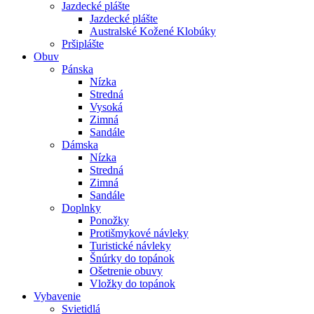
Jazdecké plášte
Jazdecké plášte
Australské Kožené Klobúky
Pršiplášte
Obuv
Pánska
Nízka
Stredná
Vysoká
Zimná
Sandále
Dámska
Nízka
Stredná
Zimná
Sandále
Doplnky
Ponožky
Protišmykové návleky
Turistické návleky
Šnúrky do topánok
Ošetrenie obuvy
Vložky do topánok
Vybavenie
Svietidlá