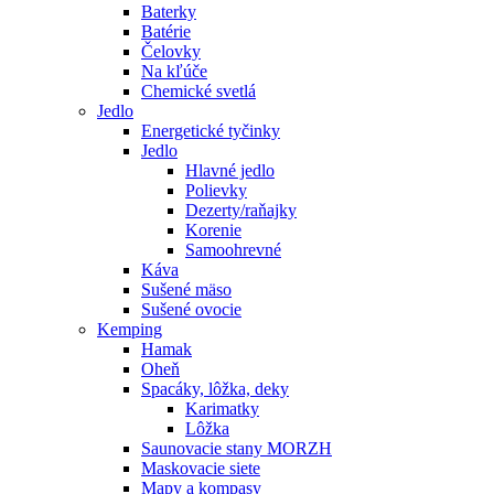
Baterky
Batérie
Čelovky
Na kľúče
Chemické svetlá
Jedlo
Energetické tyčinky
Jedlo
Hlavné jedlo
Polievky
Dezerty/raňajky
Korenie
Samoohrevné
Káva
Sušené mäso
Sušené ovocie
Kemping
Hamak
Oheň
Spacáky, lôžka, deky
Karimatky
Lôžka
Saunovacie stany MORZH
Maskovacie siete
Mapy a kompasy