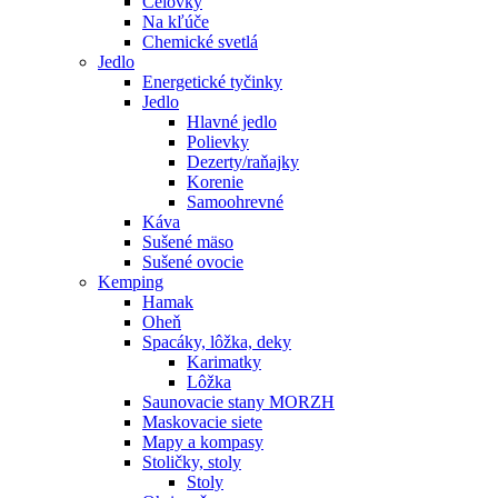
Čelovky
Na kľúče
Chemické svetlá
Jedlo
Energetické tyčinky
Jedlo
Hlavné jedlo
Polievky
Dezerty/raňajky
Korenie
Samoohrevné
Káva
Sušené mäso
Sušené ovocie
Kemping
Hamak
Oheň
Spacáky, lôžka, deky
Karimatky
Lôžka
Saunovacie stany MORZH
Maskovacie siete
Mapy a kompasy
Stoličky, stoly
Stoly