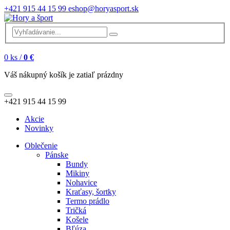
+421 915 44 15 99
eshop@horyasport.sk
0
ks /
0 €
Váš nákupný košík je zatiaľ prázdny
+421 915 44 15 99
Akcie
Novinky
Oblečenie
Pánske
Bundy
Mikiny
Nohavice
Kraťasy, šortky
Termo prádlo
Tričká
Košele
Bľúza