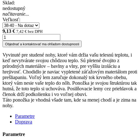
Sklad:
nedostupný
načitavanie...
Veľkosť:
9,13 €
7,42 € bez DPH
Objednať a kontaktovať ma ohľadom dostupnosti
Vyvinuté pre studené nohy, ktoré vám držia vašu telesnú teplotu, i
keď nevytvárate svojou chôdzou teplo. Sú pletené dvojito z
prírodných materiálov – bavlny a vlny, pre vyššiu izoláciu a
hrejivosť. Chodidlo je naviac vypletené záťažovým materiálom proti
prešliapaniu. Voľný lem zaručuje dokonalý tok krvného obehu,
ktorý vám nesie vaše teplo do nôh. Ponožka je svojou štruktúrou tak
hutná, že toto teplo si uchováva. Posilňovacie lemy cez priehlavok a
členok drží podkolienku i vo voľnej obuvi.
Táto ponožka je vhodná všade tam, kde sa menej chodí a je zima na
nohy.
Parametre
Doprava
Parametre