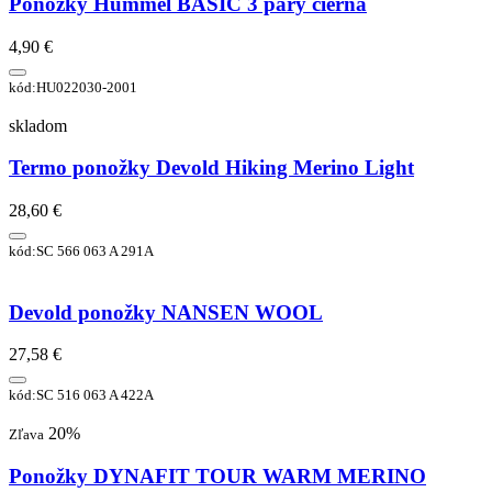
Ponožky Hummel BASIC 3 páry čierna
4,90 €
kód:HU022030-2001
skladom
Termo ponožky Devold Hiking Merino Light
28,60 €
kód:SC 566 063 A 291A
Devold ponožky NANSEN WOOL
27,58 €
kód:SC 516 063 A 422A
20%
Zľava
Ponožky DYNAFIT TOUR WARM MERINO