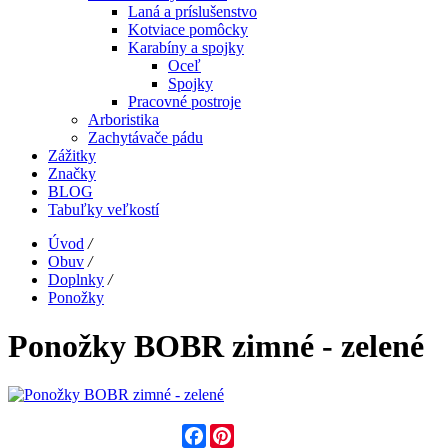
Laná a príslušenstvo
Kotviace pomôcky
Karabíny a spojky
Oceľ
Spojky
Pracovné postroje
Arboristika
Zachytávače pádu
Zážitky
Značky
BLOG
Tabuľky veľkostí
Úvod
/
Obuv
/
Doplnky
/
Ponožky
Ponožky BOBR zimné - zelené
Facebook
Pinterest