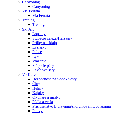
Canyoning
Canyoning
Via Ferrata
Via Ferrata
Trening
Trening
Ski Alp
Lopatky
Stúpacie železá/Haršajny
Prilby na skialp
Lyžiarky
Palice
Lyže
Viazanie
Stúpacie pásy
Lavínové sety
Vodáctvo
Bezpečnosť na vode - vesty
Člny
Helmy
Kajaky
Okuliare a masky
Pádla a veslá
Príslušenstvo k plávaniu/šnorchlovaniu/potápaniu
Plutvy