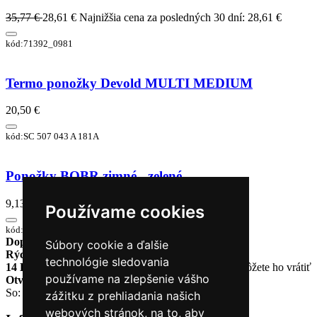
35,77 €
28,61 €
Najnižšia cena za posledných 30 dní: 28,61 €
kód:71392_0981
Termo ponožky Devold MULTI MEDIUM
20,50 €
kód:SC 507 043 A 181A
Ponožky BOBR zimné - zelené
9,13 €
Používame cookies
kód:BR9111
Doprava zadarmo
pri objednávke nad 230€
Súbory cookie a ďalšie
Rýchle dodanie
Tovar Vám odošleme do 24 hodín
technológie sledovania
14 Dní na vrátenie tovaru
Ak Vám tovar nesadne, môžete ho vrátiť
používame na zlepšenie vášho
Otvorené celý týždeň
Po - pia: 8:30 - 16:30
So: 9:00 - 12:00
zážitku z prehliadania našich
webových stránok, na to, aby