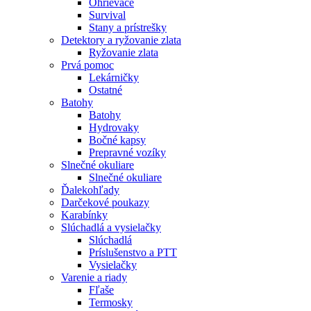
Ohrievače
Survival
Stany a prístrešky
Detektory a ryžovanie zlata
Ryžovanie zlata
Prvá pomoc
Lekárničky
Ostatné
Batohy
Batohy
Hydrovaky
Bočné kapsy
Prepravné vozíky
Slnečné okuliare
Slnečné okuliare
Ďalekohľady
Darčekové poukazy
Karabínky
Slúchadlá a vysielačky
Slúchadlá
Príslušenstvo a PTT
Vysielačky
Varenie a riady
Fľaše
Termosky