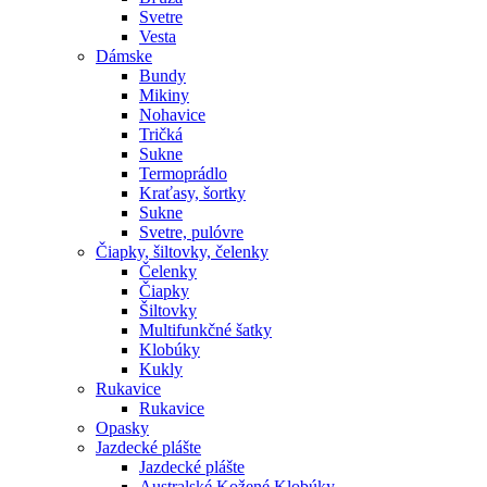
Svetre
Vesta
Dámske
Bundy
Mikiny
Nohavice
Tričká
Sukne
Termoprádlo
Kraťasy, šortky
Sukne
Svetre, pulóvre
Čiapky, šiltovky, čelenky
Čelenky
Čiapky
Šiltovky
Multifunkčné šatky
Klobúky
Kukly
Rukavice
Rukavice
Opasky
Jazdecké plášte
Jazdecké plášte
Australské Kožené Klobúky