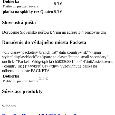
Dobierka
8.3 €
Platíte pri prevzatí tovaru
platba na splátky cez Quatro
8.3 €
Slovenská pošta
Doručenie Slovensko poštou k Vám na adresu 3-4 pracovné dni
Doručenie do výdajného miesta Packeta
<div class="packetery-branch-list" data-country="sk"><span
style="display:block"></span><a class="button small secondary"
onclick="Packeta.Widget.pick('cb503368815bbf14',initZasielkovna,
{country:'sk'})">vybrať</a></div> vyzdvihnutie balíka na
odbernom mieste PACKETA
Dobierka
5.5 €
Platíte pri prevzatí tovaru
Súvisiace produkty
skladom