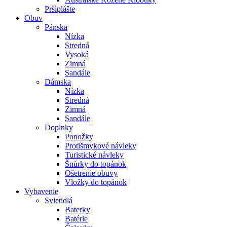
Pršiplášte
Obuv
Pánska
Nízka
Stredná
Vysoká
Zimná
Sandále
Dámska
Nízka
Stredná
Zimná
Sandále
Doplnky
Ponožky
Protišmykové návleky
Turistické návleky
Šnúrky do topánok
Ošetrenie obuvy
Vložky do topánok
Vybavenie
Svietidlá
Baterky
Batérie