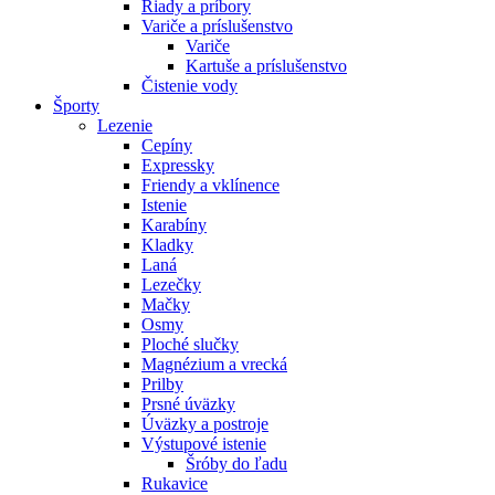
Riady a príbory
Variče a príslušenstvo
Variče
Kartuše a príslušenstvo
Čistenie vody
Športy
Lezenie
Cepíny
Expressky
Friendy a vklínence
Istenie
Karabíny
Kladky
Laná
Lezečky
Mačky
Osmy
Ploché slučky
Magnézium a vrecká
Prilby
Prsné úväzky
Úväzky a postroje
Výstupové istenie
Šróby do ľadu
Rukavice