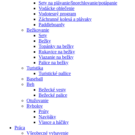
Sety na plávanie/šnorchlovanie/potápanie
Vodácke oblečenie
Vodotesný program
Záchranné kolesá a plávaky
Paddleboardy
Bežkovanie
Sety
Bežky
Topánky na bežky
Rukavice na bežky
Viazanie na bežky
Palice na bežky
Turistika
Turistické pallice
Baseball
Beh
Bežecké vesty
Bežecké palice
Otužovanie
Rybolov
Prúty
Navijáky
Vlasce a háčiky
Práca
Všeobecné vybavenie