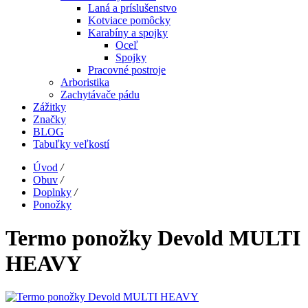
Laná a príslušenstvo
Kotviace pomôcky
Karabíny a spojky
Oceľ
Spojky
Pracovné postroje
Arboristika
Zachytávače pádu
Zážitky
Značky
BLOG
Tabuľky veľkostí
Úvod
/
Obuv
/
Doplnky
/
Ponožky
Termo ponožky Devold MULTI
HEAVY