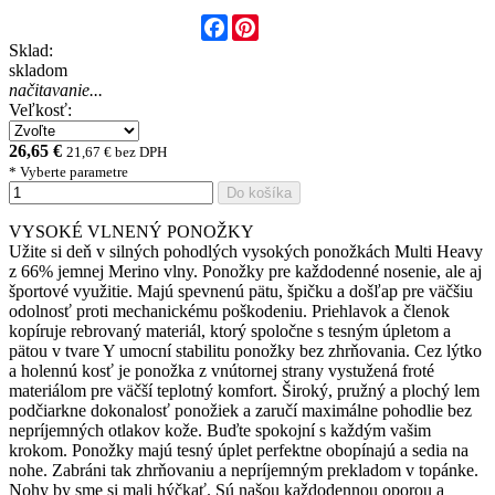
Facebook
Pinterest
Sklad:
skladom
načitavanie...
Veľkosť:
26,65 €
21,67 € bez DPH
* Vyberte parametre
Do košíka
VYSOKÉ VLNENÝ PONOŽKY
Užite si deň v silných pohodlých vysokých ponožkách Multi Heavy
z 66% jemnej Merino vlny. Ponožky pre každodenné nosenie, ale aj
športové využitie. Majú spevnenú pätu, špičku a došľap pre väčšiu
odolnosť proti mechanickému poškodeniu. Priehlavok a členok
kopíruje rebrovaný materiál, ktorý spoločne s tesným úpletom a
pätou v tvare Y umocní stabilitu ponožky bez zhrňovania. Cez lýtko
a holennú kosť je ponožka z vnútornej strany vystužená froté
materiálom pre väčší teplotný komfort. Široký, pružný a plochý lem
podčiarkne dokonalosť ponožiek a zaručí maximálne pohodlie bez
nepríjemných otlakov kože. Buďte spokojní s každým vašim
krokom. Ponožky majú tesný úplet perfektne obopínajú a sedia na
nohe. Zabráni tak zhrňovaniu a nepríjemným prekladom v topánke.
Nohy by sme si mali hýčkať. Sú našou každodennou oporou a