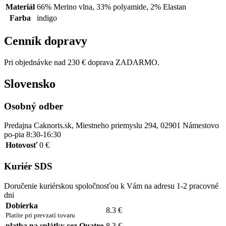
Materiál
66% Merino vlna, 33% polyamide, 2% Elastan
Farba
indigo
Cenník dopravy
Pri objednávke nad 230 € doprava ZADARMO.
Slovensko
Osobný odber
Predajna Caknoris.sk, Miestneho priemyslu 294, 02901 Námestovo
po-pia 8:30-16:30
Hotovosť
0 €
Kuriér SDS
Doručenie kuriérskou spoločnosťou k Vám na adresu 1-2 pracovné
dni
Dobierka
8.3 €
Platíte pri prevzatí tovaru
platba na splátky cez Quatro
8.3 €