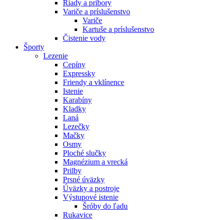
Riady a príbory
Variče a príslušenstvo
Variče
Kartuše a príslušenstvo
Čistenie vody
Športy
Lezenie
Cepíny
Expressky
Friendy a vklínence
Istenie
Karabíny
Kladky
Laná
Lezečky
Mačky
Osmy
Ploché slučky
Magnézium a vrecká
Prilby
Prsné úväzky
Úväzky a postroje
Výstupové istenie
Šróby do ľadu
Rukavice