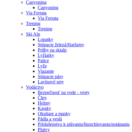
Canyoning
Canyoning
Via Ferrata
Via Ferrata
Trening
Trening
Ski Alp
Lopatky
Stúpacie železá/Haršajny
Prilby na skialp
Lyžiarky
Palice
Lyže
Viazanie
Stúpacie pásy
Lavínové sety
Vodáctvo
Bezpečnosť na vode - vesty
Člny
Helmy
Kajaky
Okuliare a masky
Pádla a veslá
Príslušenstvo k plávaniu/šnorchlovaniu/potápaniu
Plutvy