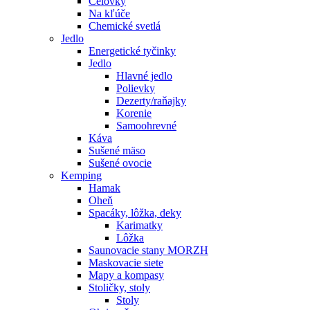
Čelovky
Na kľúče
Chemické svetlá
Jedlo
Energetické tyčinky
Jedlo
Hlavné jedlo
Polievky
Dezerty/raňajky
Korenie
Samoohrevné
Káva
Sušené mäso
Sušené ovocie
Kemping
Hamak
Oheň
Spacáky, lôžka, deky
Karimatky
Lôžka
Saunovacie stany MORZH
Maskovacie siete
Mapy a kompasy
Stoličky, stoly
Stoly