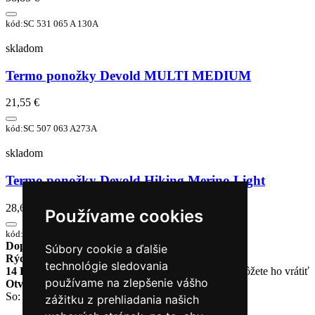
kód:SC 531 065 A 130A
skladom
Termo ponožky Devold MULTI MEDIUM
21,55 €
kód:SC 507 063 A273A
skladom
Termo ponožky Devold Hiking Merino Light
28,60 €
Používame cookies
kód:SC 566 063 A 291A
Doprava zadarmo
pri objednávke nad 230€
Súbory cookie a ďalšie
Rýchle dodanie
Tovar Vám odošleme do 24 hodín
technológie sledovania
14 Dní na vrátenie tovaru
Ak Vám tovar nesadne, môžete ho vrátiť
používame na zlepšenie vášho
Otvorené celý týždeň
Po - pia: 8:30 - 16:30
So: 9:00 - 12:00
zážitku z prehliadania našich