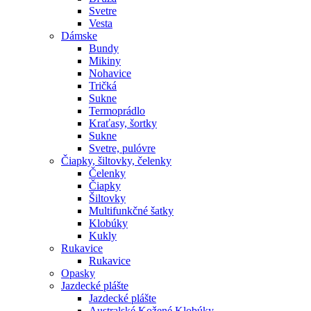
Svetre
Vesta
Dámske
Bundy
Mikiny
Nohavice
Tričká
Sukne
Termoprádlo
Kraťasy, šortky
Sukne
Svetre, pulóvre
Čiapky, šiltovky, čelenky
Čelenky
Čiapky
Šiltovky
Multifunkčné šatky
Klobúky
Kukly
Rukavice
Rukavice
Opasky
Jazdecké plášte
Jazdecké plášte
Australské Kožené Klobúky