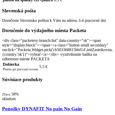
Slovenská pošta
Doručenie Slovensko poštou k Vám na adresu 3-4 pracovné dni
Doručenie do výdajného miesta Packeta
<div class="packetery-branch-list" data-country="sk"><span
style="display:block"></span><a class="button small secondary"
onclick="Packeta.Widget.pick('cb503368815bbf14',initZasielkovna,
{country:'sk'})">vybrať</a></div> vyzdvihnutie balíka na
odbernom mieste PACKETA
Dobierka
5.5 €
Platíte pri prevzatí tovaru
Súvisiace produkty
58%
Zľava
skladom
Ponožky DYNAFIT No pain No Gain