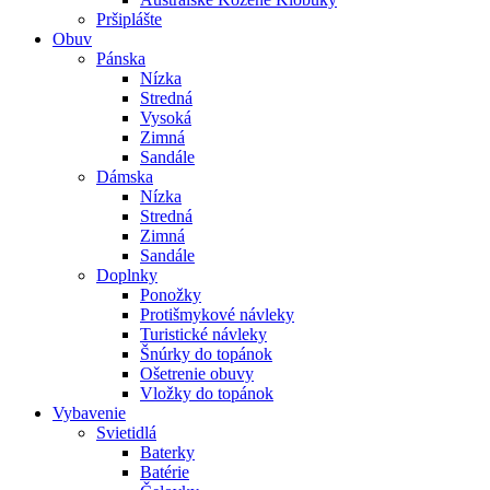
Pršiplášte
Obuv
Pánska
Nízka
Stredná
Vysoká
Zimná
Sandále
Dámska
Nízka
Stredná
Zimná
Sandále
Doplnky
Ponožky
Protišmykové návleky
Turistické návleky
Šnúrky do topánok
Ošetrenie obuvy
Vložky do topánok
Vybavenie
Svietidlá
Baterky
Batérie