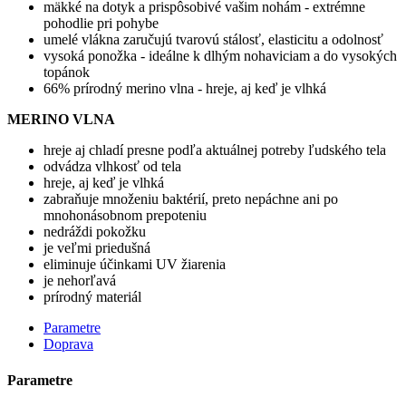
mäkké na dotyk a prispôsobivé vašim nohám - extrémne
pohodlie pri pohybe
umelé vlákna zaručujú tvarovú stálosť, elasticitu a odolnosť
vysoká ponožka - ideálne k dlhým nohaviciam a do vysokých
topánok
66% prírodný merino vlna - hreje, aj keď je vlhká
MERINO VLNA
hreje aj chladí presne podľa aktuálnej potreby ľudského tela
odvádza vlhkosť od tela
hreje, aj keď je vlhká
zabraňuje množeniu baktérií, preto nepáchne ani po
mnohonásobnom prepoteniu
nedráždi pokožku
je veľmi priedušná
eliminuje účinkami UV žiarenia
je nehorľavá
prírodný materiál
Parametre
Doprava
Parametre