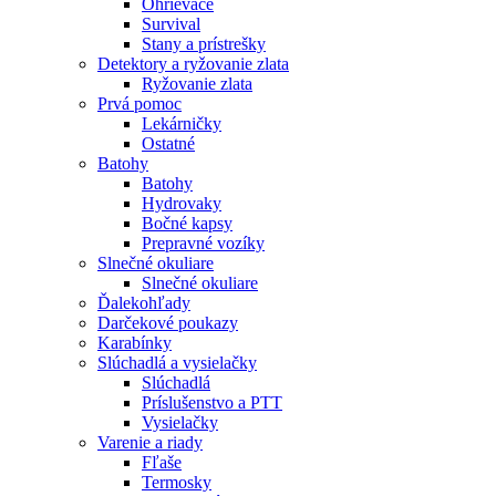
Ohrievače
Survival
Stany a prístrešky
Detektory a ryžovanie zlata
Ryžovanie zlata
Prvá pomoc
Lekárničky
Ostatné
Batohy
Batohy
Hydrovaky
Bočné kapsy
Prepravné vozíky
Slnečné okuliare
Slnečné okuliare
Ďalekohľady
Darčekové poukazy
Karabínky
Slúchadlá a vysielačky
Slúchadlá
Príslušenstvo a PTT
Vysielačky
Varenie a riady
Fľaše
Termosky