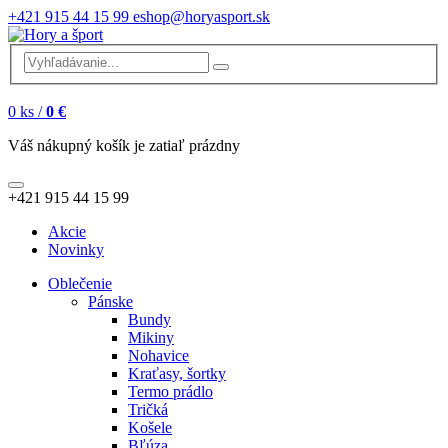
+421 915 44 15 99
eshop@horyasport.sk
0
ks /
0 €
Váš nákupný košík je zatiaľ prázdny
+421 915 44 15 99
Akcie
Novinky
Oblečenie
Pánske
Bundy
Mikiny
Nohavice
Kraťasy, šortky
Termo prádlo
Tričká
Košele
Bľúza