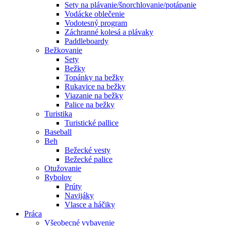
Sety na plávanie/šnorchlovanie/potápanie
Vodácke oblečenie
Vodotesný program
Záchranné kolesá a plávaky
Paddleboardy
Bežkovanie
Sety
Bežky
Topánky na bežky
Rukavice na bežky
Viazanie na bežky
Palice na bežky
Turistika
Turistické pallice
Baseball
Beh
Bežecké vesty
Bežecké palice
Otužovanie
Rybolov
Prúty
Navijáky
Vlasce a háčiky
Práca
Všeobecné vybavenie