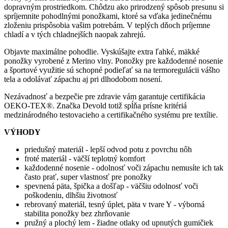
dopravným prostriedkom. Chôdzu ako prirodzený spôsob presunu si
spríjemnite pohodlnými ponožkami, ktoré sa vďaka jedinečnému
zloženiu prispôsobia vašim potrebám. V teplých dňoch príjemne
chladí a v tých chladnejších naopak zahrejú.
Objavte maximálne pohodlie. Vyskúšajte extra ľahké, mäkké
ponožky vyrobené z Merino vlny. Ponožky pre každodenné nosenie
a športové využitie sú schopné podieľať sa na termoregulácii vášho
tela a odolávať zápachu aj pri dlhodobom nosení.
Nezávadnosť a bezpečie pre zdravie vám garantuje certifikácia
OEKO-TEX®. Značka Devold totiž spĺňa prísne kritériá
medzinárodného testovacieho a certifikačného systému pre textílie.
VÝHODY
priedušný materiál - lepší odvod potu z povrchu nôh
froté materiál - väčší teplotný komfort
každodenné nosenie - odolnosť voči zápachu nemusíte ich tak
často prať, super vlastnosť pre ponožky
spevnená päta, špička a došľap - väčšiu odolnosť voči
poškodeniu, dlhšiu životnosť
rebrovaný materiál, tesný úplet, päta v tvare Y - výborná
stabilita ponožky bez zhrňovanie
pružný a plochý lem - žiadne otlaky od upnutých gumičiek