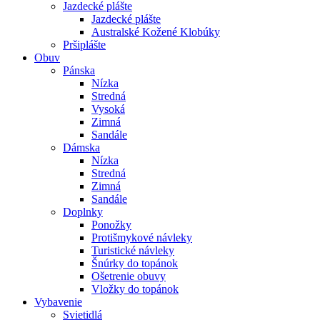
Jazdecké plášte
Jazdecké plášte
Australské Kožené Klobúky
Pršiplášte
Obuv
Pánska
Nízka
Stredná
Vysoká
Zimná
Sandále
Dámska
Nízka
Stredná
Zimná
Sandále
Doplnky
Ponožky
Protišmykové návleky
Turistické návleky
Šnúrky do topánok
Ošetrenie obuvy
Vložky do topánok
Vybavenie
Svietidlá