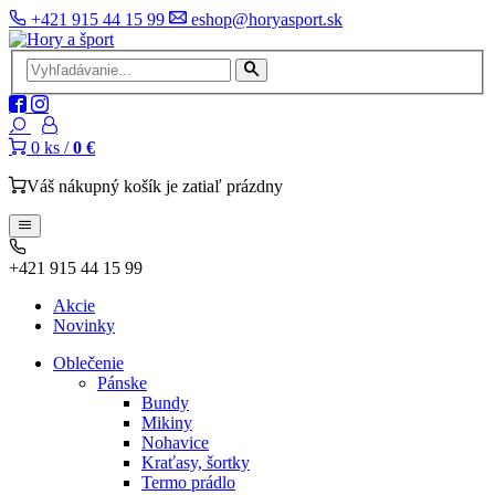
+421 915 44 15 99
eshop@horyasport.sk
0
ks /
0 €
Váš nákupný košík je zatiaľ prázdny
+421 915 44 15 99
Akcie
Novinky
Oblečenie
Pánske
Bundy
Mikiny
Nohavice
Kraťasy, šortky
Termo prádlo