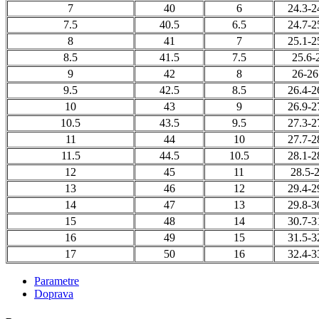
7
40
6
24.3-2
7.5
40.5
6.5
24.7-2
8
41
7
25.1-2
8.5
41.5
7.5
25.6-
9
42
8
26-26
9.5
42.5
8.5
26.4-2
10
43
9
26.9-2
10.5
43.5
9.5
27.3-2
11
44
10
27.7-2
11.5
44.5
10.5
28.1-2
12
45
11
28.5-
13
46
12
29.4-2
14
47
13
29.8-3
15
48
14
30.7-3
16
49
15
31.5-3
17
50
16
32.4-3
Parametre
Doprava