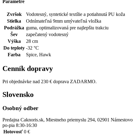
Parametre
Zvršok
Vodotesný, syntetické textílie a potiahnutá PU koža
Stielka
Odnímateľná 9mm umývateľná vložka
Podrážka
guma, optimalizovaná pre najlepšiu trakciu
Šev
zapečatený vodotesný
Výška
28 cm
Do teploty
-32 °C
Farba
Spice, Hawk
Cenník dopravy
Pri objednávke nad 230 € doprava ZADARMO.
Slovensko
Osobný odber
Predajna Caknoris.sk, Miestneho priemyslu 294, 02901 Námestovo
po-pia 8:30-16:30
Hotovosť
0 €