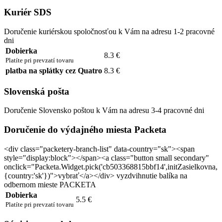
Kuriér SDS
Doručenie kuriérskou spoločnosťou k Vám na adresu 1-2 pracovné
dni
Dobierka
8.3 €
Platíte pri prevzatí tovaru
platba na splátky cez Quatro
8.3 €
Slovenská pošta
Doručenie Slovensko poštou k Vám na adresu 3-4 pracovné dni
Doručenie do výdajného miesta Packeta
<div class="packetery-branch-list" data-country="sk"><span
style="display:block"></span><a class="button small secondary"
onclick="Packeta.Widget.pick('cb503368815bbf14',initZasielkovna,
{country:'sk'})">vybrať</a></div> vyzdvihnutie balíka na
odbernom mieste PACKETA
Dobierka
5.5 €
Platíte pri prevzatí tovaru