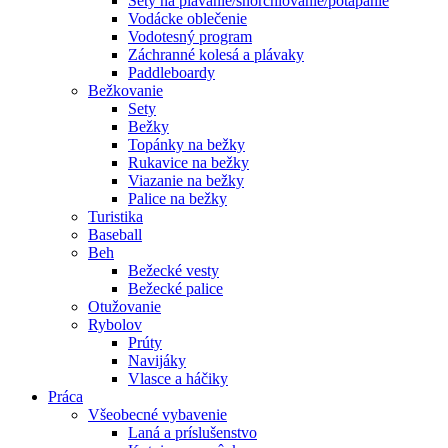
Sety na plávanie/šnorchlovanie/potápanie
Vodácke oblečenie
Vodotesný program
Záchranné kolesá a plávaky
Paddleboardy
Bežkovanie
Sety
Bežky
Topánky na bežky
Rukavice na bežky
Viazanie na bežky
Palice na bežky
Turistika
Baseball
Beh
Bežecké vesty
Bežecké palice
Otužovanie
Rybolov
Prúty
Navijáky
Vlasce a háčiky
Práca
Všeobecné vybavenie
Laná a príslušenstvo