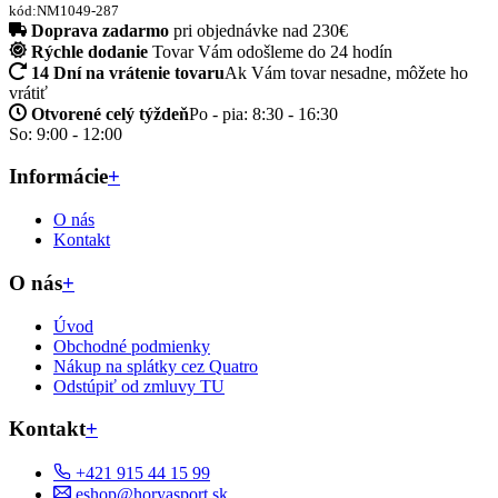
kód:NM1049-287
Doprava zadarmo
pri objednávke nad 230€
Rýchle dodanie
Tovar Vám odošleme do 24 hodín
14 Dní na vrátenie tovaru
Ak Vám tovar nesadne, môžete ho
vrátiť
Otvorené celý týždeň
Po - pia: 8:30 - 16:30
So: 9:00 - 12:00
Informácie
+
O nás
Kontakt
O nás
+
Úvod
Obchodné podmienky
Nákup na splátky cez Quatro
Odstúpiť od zmluvy TU
Kontakt
+
+421 915 44 15 99
eshop@horyasport.sk