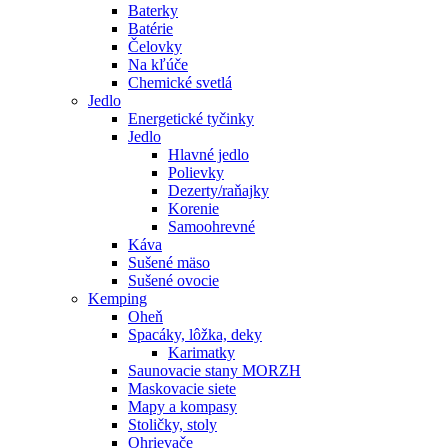
Baterky
Batérie
Čelovky
Na kľúče
Chemické svetlá
Jedlo
Energetické tyčinky
Jedlo
Hlavné jedlo
Polievky
Dezerty/raňajky
Korenie
Samoohrevné
Káva
Sušené mäso
Sušené ovocie
Kemping
Oheň
Spacáky, lôžka, deky
Karimatky
Saunovacie stany MORZH
Maskovacie siete
Mapy a kompasy
Stoličky, stoly
Ohrievače