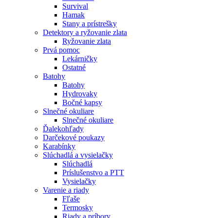
Survival
Hamak
Stany a prístrešky
Detektory a ryžovanie zlata
Ryžovanie zlata
Prvá pomoc
Lekárničky
Ostatné
Batohy
Batohy
Hydrovaky
Bočné kapsy
Slnečné okuliare
Slnečné okuliare
Ďalekohľady
Darčekové poukazy
Karabínky
Slúchadlá a vysielačky
Slúchadlá
Príslušenstvo a PTT
Vysielačky
Varenie a riady
Fľaše
Termosky
Riady a príbory