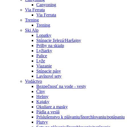
Canyoning
Via Ferrata
Via Ferrata
Trening
Trening
Ski Alp
Lopatky
Stúpacie železá/Haršajny
Prilby na skialp
Lyžiarky
Palice
Lyže
Viazanie
Stúpacie pásy
Lavínové sety
Vodáctvo
Bezpečnosť na vode - vesty
Člny
Helmy
Kajaky
Okuliare a masky
Pádla a veslá
Príslušenstvo k plávaniu/šnorchlovaniu/potápaniu
Plutvy