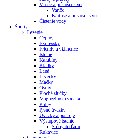
Variče a príslušenstvo
Variče
Kartuše a príslušenstvo
Čistenie vody
Športy
Lezenie
Cepíny
Expressky
Friendy a vklínence
Istenie
Karabíny
Kladky
Laná
Lezečky
Mačky
Osmy
Ploché slučky
Magnézium a vrecká
Prilby
Prsné úväzky
Úväzky a postroje
Výstupové istenie
Šróby do ľadu
Rukavice
Canyoning