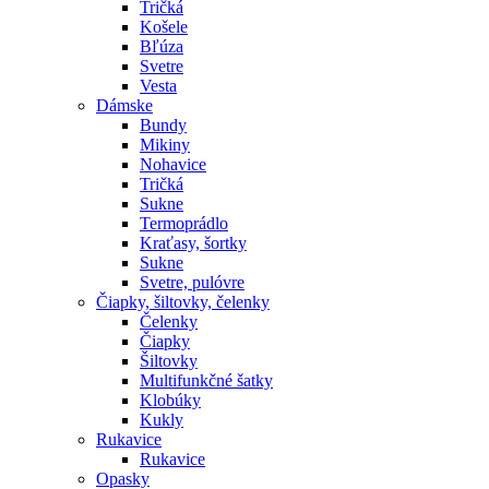
Tričká
Košele
Bľúza
Svetre
Vesta
Dámske
Bundy
Mikiny
Nohavice
Tričká
Sukne
Termoprádlo
Kraťasy, šortky
Sukne
Svetre, pulóvre
Čiapky, šiltovky, čelenky
Čelenky
Čiapky
Šiltovky
Multifunkčné šatky
Klobúky
Kukly
Rukavice
Rukavice
Opasky