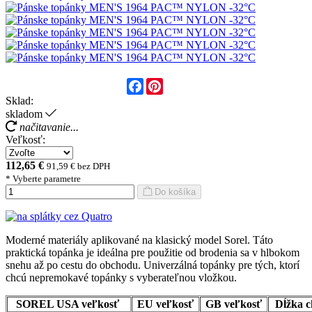
Facebook
Pinterest
Sklad:
skladom
načitavanie...
Veľkosť:
112,65 €
91,59 € bez DPH
* Vyberte parametre
Do košíka
Moderné materiály aplikované na klasický model Sorel. Táto
praktická topánka je ideálna pre použitie od brodenia sa v hlbokom
snehu až po cestu do obchodu. Univerzálná topánky pre tých, ktorí
chcú nepremokavé topánky s vyberateľnou vložkou.
SOREL USA veľkosť
EU veľkosť
GB veľkosť
Dĺžka c