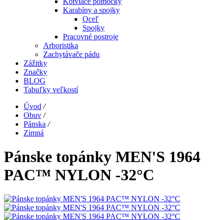
Kotviace pomôcky
Karabíny a spojky
Oceľ
Spojky
Pracovné postroje
Arboristika
Zachytávače pádu
Zážitky
Značky
BLOG
Tabuľky veľkostí
Úvod
/
Obuv
/
Pánska
/
Zimná
Pánske topánky MEN'S 1964
PAC™ NYLON -32°C