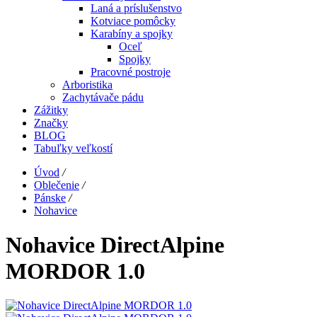
Laná a príslušenstvo
Kotviace pomôcky
Karabíny a spojky
Oceľ
Spojky
Pracovné postroje
Arboristika
Zachytávače pádu
Zážitky
Značky
BLOG
Tabuľky veľkostí
Úvod
/
Oblečenie
/
Pánske
/
Nohavice
Nohavice DirectAlpine
MORDOR 1.0