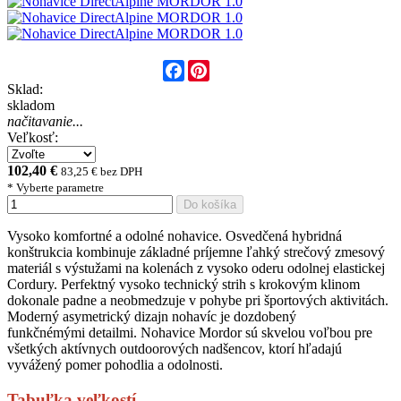
Facebook
Pinterest
Sklad:
skladom
načitavanie...
Veľkosť:
102,40 €
83,25 € bez DPH
* Vyberte parametre
Do košíka
Vysoko komfortné a odolné nohavice. Osvedčená hybridná
konštrukcia kombinuje základné príjemne ľahký strečový zmesový
materiál s výstužami na kolenách z vysoko oderu odolnej elastickej
Cordury. Perfektný vysoko technický strih s krokovým klinom
dokonale padne a neobmedzuje v pohybe pri športových aktivitách.
Moderný asymetrický dizajn nohavíc je dozdobený
funkčnémými detailmi. Nohavice Mordor sú skvelou voľbou pre
všetkých aktívnych outdoorových nadšencov, ktorí hľadajú
vyvážený pomer pohodlia a odolnosti.
Tabuľka veľkostí