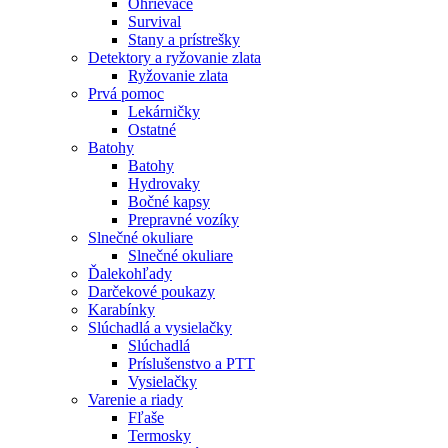
Ohrievače
Survival
Stany a prístrešky
Detektory a ryžovanie zlata
Ryžovanie zlata
Prvá pomoc
Lekárničky
Ostatné
Batohy
Batohy
Hydrovaky
Bočné kapsy
Prepravné vozíky
Slnečné okuliare
Slnečné okuliare
Ďalekohľady
Darčekové poukazy
Karabínky
Slúchadlá a vysielačky
Slúchadlá
Príslušenstvo a PTT
Vysielačky
Varenie a riady
Fľaše
Termosky