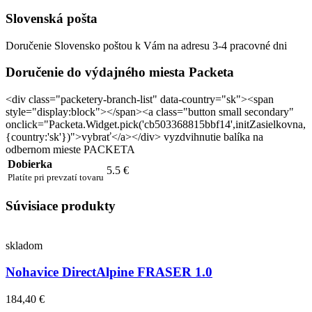
Slovenská pošta
Doručenie Slovensko poštou k Vám na adresu 3-4 pracovné dni
Doručenie do výdajného miesta Packeta
<div class="packetery-branch-list" data-country="sk"><span
style="display:block"></span><a class="button small secondary"
onclick="Packeta.Widget.pick('cb503368815bbf14',initZasielkovna,
{country:'sk'})">vybrať</a></div> vyzdvihnutie balíka na
odbernom mieste PACKETA
Dobierka
5.5 €
Platíte pri prevzatí tovaru
Súvisiace produkty
skladom
Nohavice DirectAlpine FRASER 1.0
184,40 €