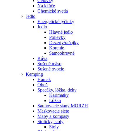
Čelovky
Na kľúče
Chemické svetlá
Jedlo
Energetické tyčinky
Jedlo
Hlavné jedlo
Polievky
Dezerty/raňajky
Korenie
Samoohrevné
Káva
Sušené mäso
Sušené ovocie
Kemping
Hamak
Oheň
Spacáky, lôžka, deky
Karimatky
Lôžka
Saunovacie stany MORZH
Maskovacie siete
Mapy a kompasy
Stoličky, stoly
Stoly