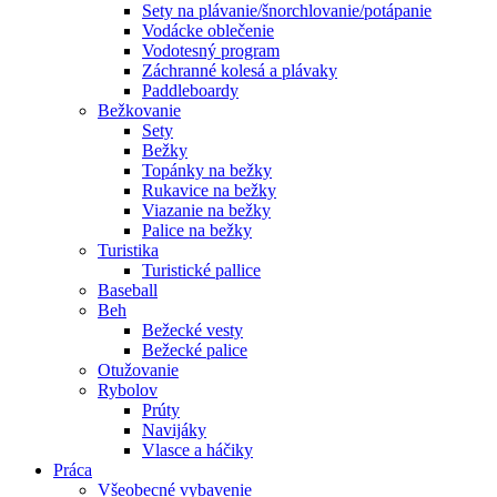
Sety na plávanie/šnorchlovanie/potápanie
Vodácke oblečenie
Vodotesný program
Záchranné kolesá a plávaky
Paddleboardy
Bežkovanie
Sety
Bežky
Topánky na bežky
Rukavice na bežky
Viazanie na bežky
Palice na bežky
Turistika
Turistické pallice
Baseball
Beh
Bežecké vesty
Bežecké palice
Otužovanie
Rybolov
Prúty
Navijáky
Vlasce a háčiky
Práca
Všeobecné vybavenie