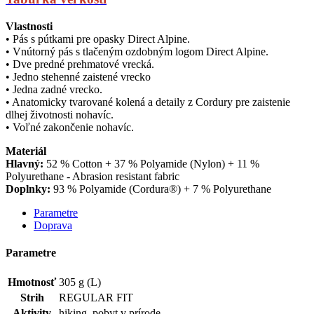
Vlastnosti
• Pás s pútkami pre opasky Direct Alpine.
• Vnútorný pás s tlačeným ozdobným logom Direct Alpine.
• Dve predné prehmatové vrecká.
• Jedno stehenné zaistené vrecko
• Jedna zadné vrecko.
• Anatomicky tvarované kolená a detaily z Cordury pre zaistenie
dlhej životnosti nohavíc.
• Voľné zakončenie nohavíc.
Materiál
Hlavný:
52 % Cotton + 37 % Polyamide (Nylon) + 11 %
Polyurethane - Abrasion resistant fabric
Doplnky:
93 % Polyamide (Cordura®) + 7 % Polyurethane
Parametre
Doprava
Parametre
Hmotnosť
305 g (L)
Strih
REGULAR FIT
Aktivity
hiking, pobyt v prírode