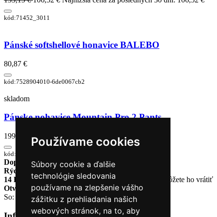
kód:71452_3011
Pánské softshellové honavice BALEBO
80,87 €
kód:7528904010-6de0067cb2
skladom
Pánske nohavice Mountain Pro 2 Pants
199,80 €
Používame cookies
kód:PLS31X
Doprava zadarmo
pri objednávke nad 230€
Súbory cookie a ďalšie
Rýchle dodanie
Tovar Vám odošleme do 24 hodín
technológie sledovania
14 Dní na vrátenie tovaru
Ak Vám tovar nesadne, môžete ho vrátiť
používame na zlepšenie vášho
Otvorené celý týždeň
Po - pia: 8:30 - 16:30
So: 9:00 - 12:00
zážitku z prehliadania našich
webových stránok, na to, aby
Informácie
+