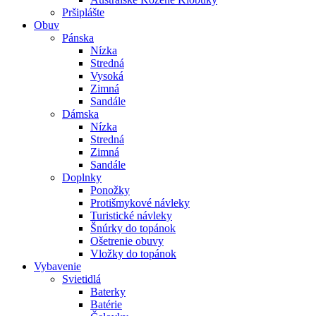
Pršiplášte
Obuv
Pánska
Nízka
Stredná
Vysoká
Zimná
Sandále
Dámska
Nízka
Stredná
Zimná
Sandále
Doplnky
Ponožky
Protišmykové návleky
Turistické návleky
Šnúrky do topánok
Ošetrenie obuvy
Vložky do topánok
Vybavenie
Svietidlá
Baterky
Batérie