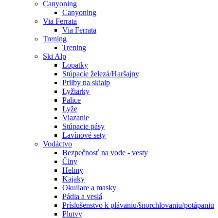
Canyoning
Canyoning
Via Ferrata
Via Ferrata
Trening
Trening
Ski Alp
Lopatky
Stúpacie železá/Haršajny
Prilby na skialp
Lyžiarky
Palice
Lyže
Viazanie
Stúpacie pásy
Lavínové sety
Vodáctvo
Bezpečnosť na vode - vesty
Člny
Helmy
Kajaky
Okuliare a masky
Pádla a veslá
Príslušenstvo k plávaniu/šnorchlovaniu/potápaniu
Plutvy