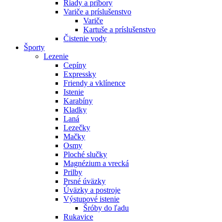
Riady a príbory
Variče a príslušenstvo
Variče
Kartuše a príslušenstvo
Čistenie vody
Športy
Lezenie
Cepíny
Expressky
Friendy a vklínence
Istenie
Karabíny
Kladky
Laná
Lezečky
Mačky
Osmy
Ploché slučky
Magnézium a vrecká
Prilby
Prsné úväzky
Úväzky a postroje
Výstupové istenie
Šróby do ľadu
Rukavice