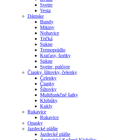
Svetre
Vesta
Dámske
Bundy
Mikiny
Nohavice
Tričká
Sukne
Termoprádlo
Kraťasy, šortky
Sukne
Svetre, pulóvre
Čiapky, šiltovky, čelenky
Čelenky
Čiapky
Šiltovky
Multifunkčné šatky
Klobúky
Kukly
Rukavice
Rukavice
Opasky
Jazdecké plášte
Jazdecké plášte
Australské Kožené Klobúky