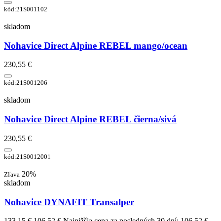
kód:21S001102
skladom
Nohavice Direct Alpine REBEL mango/ocean
230,55 €
kód:21S001206
skladom
Nohavice Direct Alpine REBEL čierna/sivá
230,55 €
kód:21S0012001
20%
Zľava
skladom
Nohavice DYNAFIT Transalper
133,15 €
106,52 €
Najnižšia cena za posledných 30 dní: 106,52 €