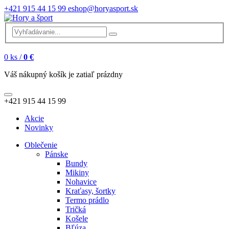
+421 915 44 15 99
eshop@horyasport.sk
0
ks /
0 €
Váš nákupný košík je zatiaľ prázdny
+421 915 44 15 99
Akcie
Novinky
Oblečenie
Pánske
Bundy
Mikiny
Nohavice
Kraťasy, šortky
Termo prádlo
Tričká
Košele
Bľúza