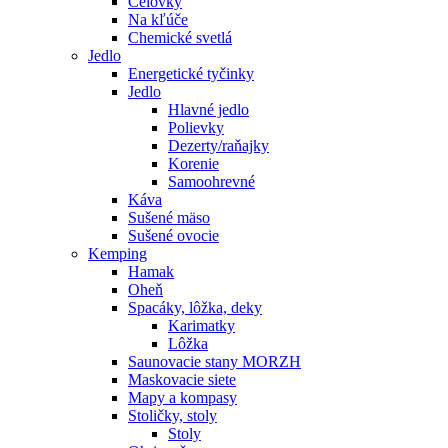
Čelovky
Na kľúče
Chemické svetlá
Jedlo
Energetické tyčinky
Jedlo
Hlavné jedlo
Polievky
Dezerty/raňajky
Korenie
Samoohrevné
Káva
Sušené mäso
Sušené ovocie
Kemping
Hamak
Oheň
Spacáky, lôžka, deky
Karimatky
Lôžka
Saunovacie stany MORZH
Maskovacie siete
Mapy a kompasy
Stoličky, stoly
Stoly