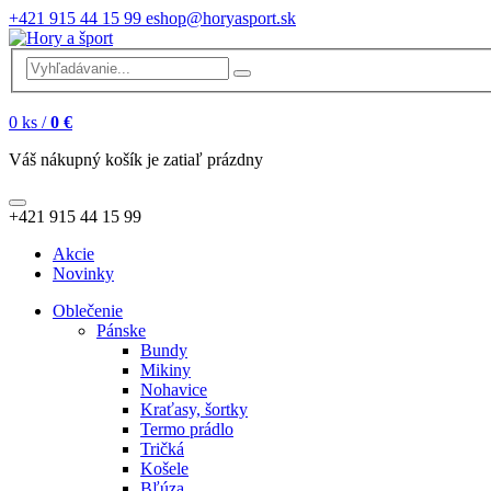
+421 915 44 15 99
eshop@horyasport.sk
0
ks /
0 €
Váš nákupný košík je zatiaľ prázdny
+421 915 44 15 99
Akcie
Novinky
Oblečenie
Pánske
Bundy
Mikiny
Nohavice
Kraťasy, šortky
Termo prádlo
Tričká
Košele
Bľúza