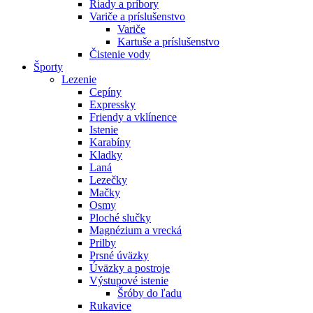
Riady a príbory
Variče a príslušenstvo
Variče
Kartuše a príslušenstvo
Čistenie vody
Športy
Lezenie
Cepíny
Expressky
Friendy a vklínence
Istenie
Karabíny
Kladky
Laná
Lezečky
Mačky
Osmy
Ploché slučky
Magnézium a vrecká
Prilby
Prsné úväzky
Úväzky a postroje
Výstupové istenie
Šróby do ľadu
Rukavice