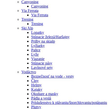
Canyoning
Canyoning
Via Ferrata
Via Ferrata
Trening
Trening
Ski Alp
Lopatky
Stúpacie železá/Haršajny
Prilby na skialp
Lyžiarky
Palice
Lyže
Viazanie
Stúpacie pásy
Lavínové sety
Vodáctvo
Bezpečnosť na vode - vesty
Člny
Helmy
Kajaky
Okuliare a masky
Pádla a veslá
Príslušenstvo k plávaniu/šnorchlovaniu/potápaniu
Plutvy