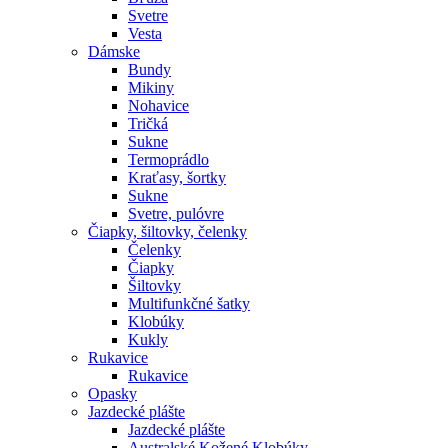
Svetre
Vesta
Dámske
Bundy
Mikiny
Nohavice
Tričká
Sukne
Termoprádlo
Kraťasy, šortky
Sukne
Svetre, pulóvre
Čiapky, šiltovky, čelenky
Čelenky
Čiapky
Šiltovky
Multifunkčné šatky
Klobúky
Kukly
Rukavice
Rukavice
Opasky
Jazdecké plášte
Jazdecké plášte
Australské Kožené Klobúky