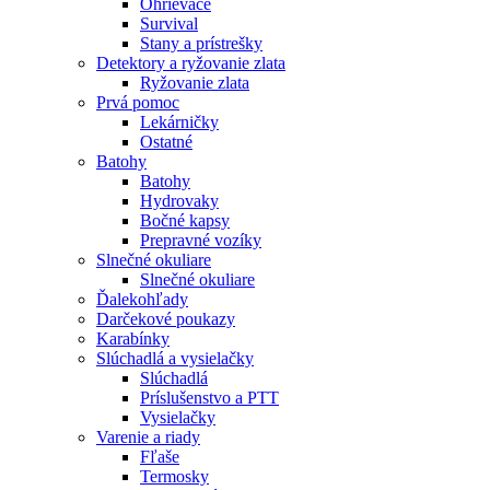
Ohrievače
Survival
Stany a prístrešky
Detektory a ryžovanie zlata
Ryžovanie zlata
Prvá pomoc
Lekárničky
Ostatné
Batohy
Batohy
Hydrovaky
Bočné kapsy
Prepravné vozíky
Slnečné okuliare
Slnečné okuliare
Ďalekohľady
Darčekové poukazy
Karabínky
Slúchadlá a vysielačky
Slúchadlá
Príslušenstvo a PTT
Vysielačky
Varenie a riady
Fľaše
Termosky