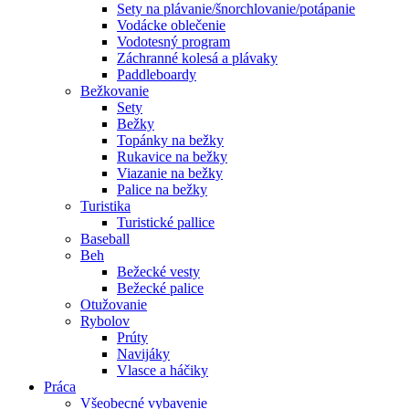
Sety na plávanie/šnorchlovanie/potápanie
Vodácke oblečenie
Vodotesný program
Záchranné kolesá a plávaky
Paddleboardy
Bežkovanie
Sety
Bežky
Topánky na bežky
Rukavice na bežky
Viazanie na bežky
Palice na bežky
Turistika
Turistické pallice
Baseball
Beh
Bežecké vesty
Bežecké palice
Otužovanie
Rybolov
Prúty
Navijáky
Vlasce a háčiky
Práca
Všeobecné vybavenie