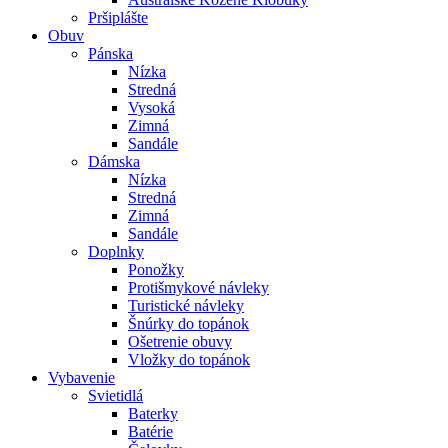
Pršiplášte
Obuv
Pánska
Nízka
Stredná
Vysoká
Zimná
Sandále
Dámska
Nízka
Stredná
Zimná
Sandále
Doplnky
Ponožky
Protišmykové návleky
Turistické návleky
Šnúrky do topánok
Ošetrenie obuvy
Vložky do topánok
Vybavenie
Svietidlá
Baterky
Batérie