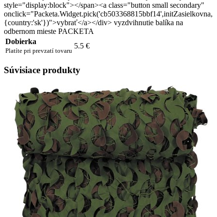
style="display:block"></span><a class="button small secondary"
onclick="Packeta.Widget.pick('cb503368815bbf14',initZasielkovna,
{country:'sk'})">vybrať</a></div> vyzdvihnutie balíka na
odbernom mieste PACKETA
Dobierka
5.5 €
Platíte pri prevzatí tovaru
Súvisiace produkty