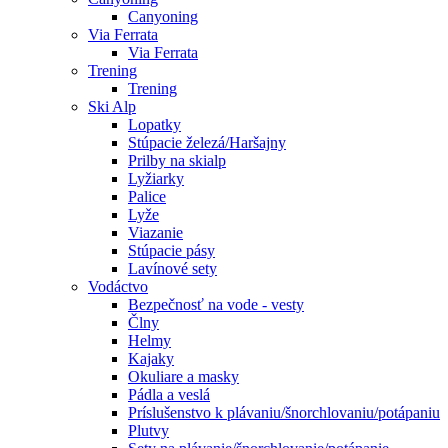
Canyoning
Via Ferrata
Via Ferrata
Trening
Trening
Ski Alp
Lopatky
Stúpacie železá/Haršajny
Prilby na skialp
Lyžiarky
Palice
Lyže
Viazanie
Stúpacie pásy
Lavínové sety
Vodáctvo
Bezpečnosť na vode - vesty
Člny
Helmy
Kajaky
Okuliare a masky
Pádla a veslá
Príslušenstvo k plávaniu/šnorchlovaniu/potápaniu
Plutvy