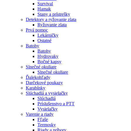
Survival
Hamak
Stany a prístrešky
Detektory a ryžovanie zlata
Ryžovanie zlata
Prvá pomoc
Lekárničky
Ostatné
Batohy
Batohy
Hydrovaky
Bočné kapsy
Slnečné okuliare
Slnečné okuliare
Ďalekohľady
Darčekové poukazy
Karabínky
Slúchadlá a vysielačky
Slúchadlá
Príslušenstvo a PTT
Vysielačky
Varenie a riady
Fľaše
Termosky
Riady a príbory