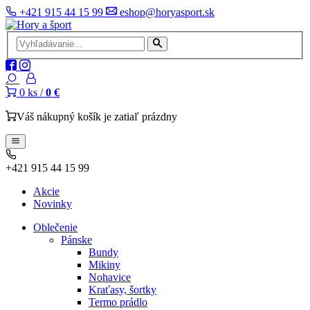
+421 915 44 15 99
eshop@horyasport.sk
0
ks /
0 €
Váš nákupný košík je zatiaľ prázdny
+421 915 44 15 99
Akcie
Novinky
Oblečenie
Pánske
Bundy
Mikiny
Nohavice
Kraťasy, šortky
Termo prádlo