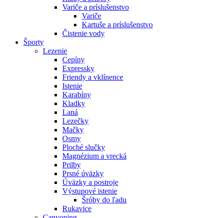
Variče a príslušenstvo
Variče
Kartuše a príslušenstvo
Čistenie vody
Športy
Lezenie
Cepíny
Expressky
Friendy a vklínence
Istenie
Karabíny
Kladky
Laná
Lezečky
Mačky
Osmy
Ploché slučky
Magnézium a vrecká
Prilby
Prsné úväzky
Úväzky a postroje
Výstupové istenie
Šróby do ľadu
Rukavice
Canyoning