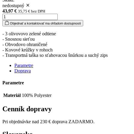
nedostupný
43,97 €
35,75 € bez DPH
Objednať a kontaktovať ma ohľadom dostupnosti
- 3 olivovovo zelené odtiene
- Snosnou sieťou
- Obvodovo ohraničené
- Kovové krúžky v rohoch
- Transportná taška so sťahovacou šnúrkou a suchý zips
Parametre
Doprava
Parametre
Materiál
100% Polyester
Cenník dopravy
Pri objednávke nad 230 € doprava ZADARMO.