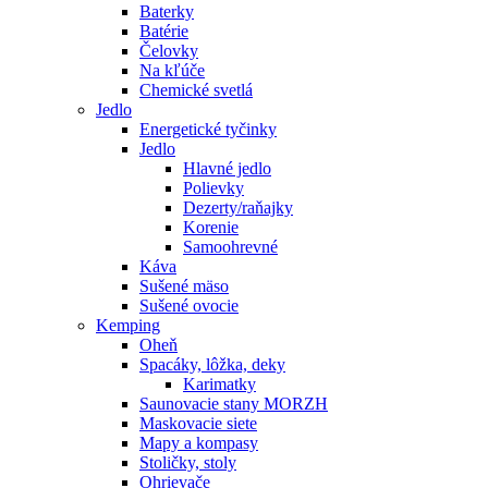
Baterky
Batérie
Čelovky
Na kľúče
Chemické svetlá
Jedlo
Energetické tyčinky
Jedlo
Hlavné jedlo
Polievky
Dezerty/raňajky
Korenie
Samoohrevné
Káva
Sušené mäso
Sušené ovocie
Kemping
Oheň
Spacáky, lôžka, deky
Karimatky
Saunovacie stany MORZH
Maskovacie siete
Mapy a kompasy
Stoličky, stoly
Ohrievače