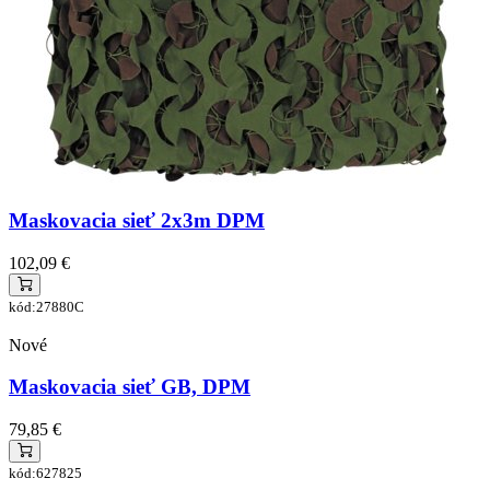
Maskovacia sieť 2x3m DPM
102,09 €
kód:27880C
Nové
Maskovacia sieť GB, DPM
79,85 €
kód:627825