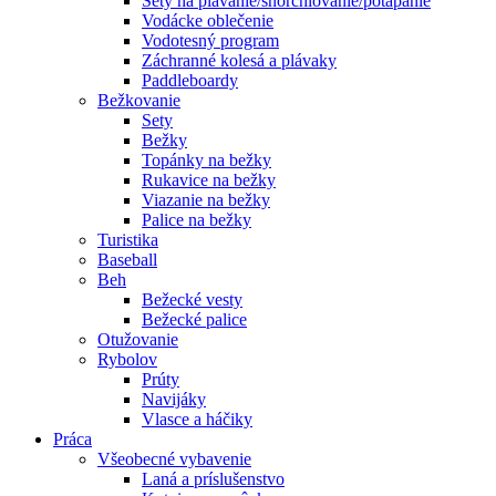
Sety na plávanie/šnorchlovanie/potápanie
Vodácke oblečenie
Vodotesný program
Záchranné kolesá a plávaky
Paddleboardy
Bežkovanie
Sety
Bežky
Topánky na bežky
Rukavice na bežky
Viazanie na bežky
Palice na bežky
Turistika
Baseball
Beh
Bežecké vesty
Bežecké palice
Otužovanie
Rybolov
Prúty
Navijáky
Vlasce a háčiky
Práca
Všeobecné vybavenie
Laná a príslušenstvo