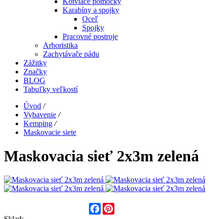
Kotviace pomôcky
Karabíny a spojky
Oceľ
Spojky
Pracovné postroje
Arboristika
Zachytávače pádu
Zážitky
Značky
BLOG
Tabuľky veľkostí
Úvod
/
Vybavenie
/
Kemping
/
Maskovacie siete
Maskovacia sieť 2x3m zelená
Facebook
Pinterest
Sklad: