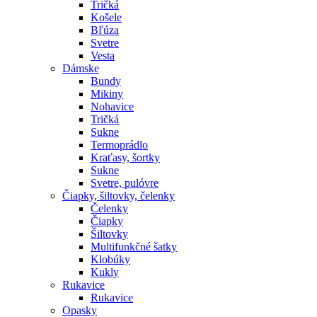
Tričká
Košele
Bľúza
Svetre
Vesta
Dámske
Bundy
Mikiny
Nohavice
Tričká
Sukne
Termoprádlo
Kraťasy, šortky
Sukne
Svetre, pulóvre
Čiapky, šiltovky, čelenky
Čelenky
Čiapky
Šiltovky
Multifunkčné šatky
Klobúky
Kukly
Rukavice
Rukavice
Opasky