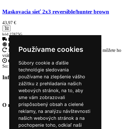
Maskovacia sieť 2x3 reversible/hunter brown
43,97 €
kód:27875G
Doprava zadarmo
pri objednávke nad 230€
Rýchle dodanie
Tovar Vám odošleme do 24 hodín
Používame cookies
14 Dní na vrátenie tovaru
Ak Vám tovar nesadne, môžete ho
vrátiť
Otvorené celý týždeň
Po - pia: 8:30 - 16:30
Súbory cookie a ďalšie
So: 9:00 - 12:00
technológie sledovania
používame na zlepšenie vášho
Informácie
+
zážitku z prehliadania našich
O nás
webových stránok, na to, aby
Kontakt
sme vám zobrazovali
prispôsobený obsah a cielené
O nás
+
reklamy, na analýzu návštevnosti
Úvod
našich webových stránok a na
Obchodné podmienky
pochopenie toho, odkiaľ naši
Nákup na splátky cez Quatro