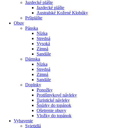
Jazdecké plášte
Jazdecké plášte
Australské Kožené Klobúky
Pršiplášte
Obuv
Pánska
Nízka
Stredná
Vysoká
Zimná
Sandále
Dámska
Nízka
Stredná
Zimná
Sandále
Doplnky
Ponožky
Protišmykové návleky
Turistické návleky
Šnúrky do topánok
Ošetrenie obuvy
Vložky do topánok
Vybavenie
Svietidlá