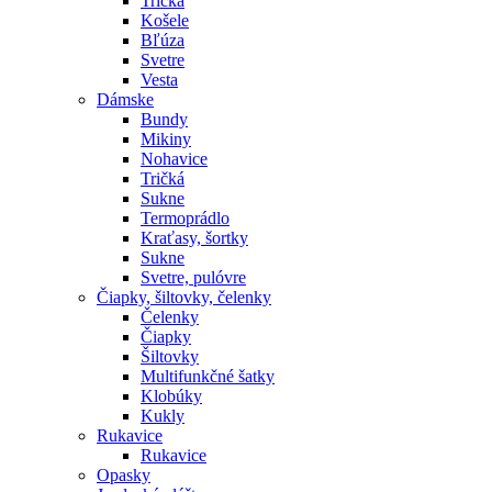
Tričká
Košele
Bľúza
Svetre
Vesta
Dámske
Bundy
Mikiny
Nohavice
Tričká
Sukne
Termoprádlo
Kraťasy, šortky
Sukne
Svetre, pulóvre
Čiapky, šiltovky, čelenky
Čelenky
Čiapky
Šiltovky
Multifunkčné šatky
Klobúky
Kukly
Rukavice
Rukavice
Opasky