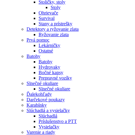
Stoličky, stoly
Stoly
Ohrievače
Survival
Stany a prístrešky
Detektory a ryžovanie zlata
Ryžovanie zlata
Prvá pomoc
Lekárničky
Ostatné
Batohy
Batohy
Hydrovaky
Bočné kapsy
Prepravné vozíky
Slnečné okuliare
Slnečné okuliare
Ďalekohľady
Darčekové poukazy
Karabínky
Slúchadlá a vysielačky
Slúchadlá
Príslušenstvo a PTT
Vysielačky
Varenie a riady