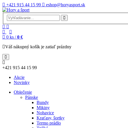
+421 915 44 15 99
eshop@horyasport.sk
0
ks /
0 €
Váš nákupný košík je zatiaľ prázdny
+421 915 44 15 99
Akcie
Novinky
Oblečenie
Pánske
Bundy
Mikiny
Nohavice
Kraťasy, šortky
Termo prádlo