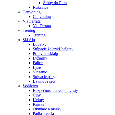
Šróby do ľadu
Rukavice
Canyoning
Canyoning
Via Ferrata
Via Ferrata
Trening
Trening
Ski Alp
Lopatky
Stúpacie železá/Haršajny
Prilby na skialp
Lyžiarky
Palice
Lyže
Viazanie
Stúpacie pásy
Lavínové sety
Vodáctvo
Bezpečnosť na vode - vesty
Člny
Helmy
Kajaky
Okuliare a masky
Pádla a veslá