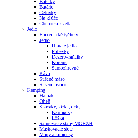
Baterky
Batérie
Čelovky
Na kľúče
Chemické svetlá
Jedlo
Energetické tyčinky
Jedlo
Hlavné jedlo
Polievky
Dezerty/raňajky
Korenie
Samoohrevné
Káva
Sušené mäso
Sušené ovocie
Kemping
Hamak
Oheň
Spacáky, lôžka, deky
Karimatky
Lôžka
Saunovacie stany MORZH
Maskovacie siete
Mapy a kompasy