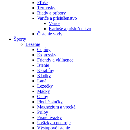
Fľaše
Termosky
Riady a príbory
Variče a príslušenstvo
Variče
Kartuše a príslušenstvo
Čistenie vody
Športy
Lezenie
Cepíny
Expressky
Friendy a vklínence
Istenie
Karabíny
Kladky
Laná
Lezečky
Mačky
Osmy
Ploché slučky
Magnézium a vrecká
Prilby
Prsné úväzky
Úväzky a postroje
Výstupové istenie