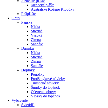
Jazdecké plášte
Jazdecké plášte
Australské Kožené Klobúky
Pršiplášte
Obuv
Pánska
Nízka
Stredná
Vysoká
Zimná
Sandále
Dámska
Nízka
Stredná
Zimná
Sandále
Doplnky
Ponožky
Protišmykové návleky
Turistické návleky
Šnúrky do topánok
Ošetrenie obuvy
Vložky do topánok
Vybavenie
Svietidlá