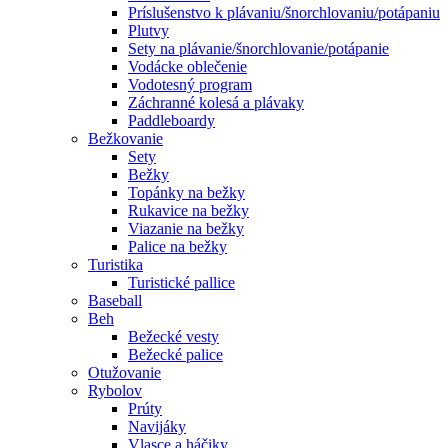
Príslušenstvo k plávaniu/šnorchlovaniu/potápaniu
Plutvy
Sety na plávanie/šnorchlovanie/potápanie
Vodácke oblečenie
Vodotesný program
Záchranné kolesá a plávaky
Paddleboardy
Bežkovanie
Sety
Bežky
Topánky na bežky
Rukavice na bežky
Viazanie na bežky
Palice na bežky
Turistika
Turistické pallice
Baseball
Beh
Bežecké vesty
Bežecké palice
Otužovanie
Rybolov
Prúty
Navijáky
Vlasce a háčiky