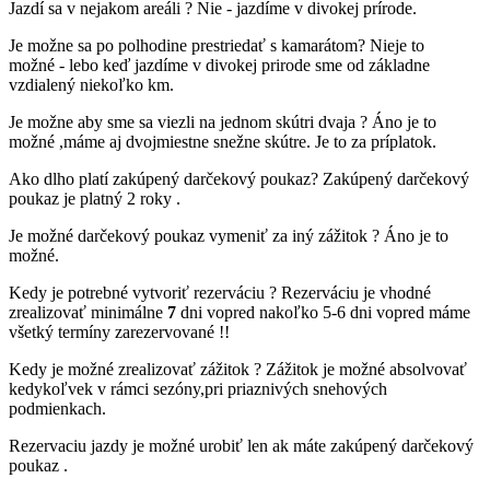
Jazdí sa v nejakom areáli ? Nie - jazdíme v divokej prírode.
Je možne sa po polhodine prestriedať s kamarátom? Nieje to
možné - lebo keď jazdíme v divokej prirode sme od základne
vzdialený niekoľko km.
Je možne aby sme sa viezli na jednom skútri dvaja ? Áno je to
možné ,máme aj dvojmiestne snežne skútre. Je to za príplatok.
Ako dlho platí zakúpený darčekový poukaz? Zakúpený darčekový
poukaz je platný 2 roky .
Je možné darčekový poukaz vymeniť za iný zážitok ? Áno je to
možné.
Kedy je potrebné vytvoriť rezerváciu ? Rezerváciu je vhodné
zrealizovať minimálne
7
dni vopred nakoľko 5-6 dni vopred máme
všetký termíny zarezervované !!
Kedy je možné zrealizovať zážitok ? Zážitok je možné absolvovať
kedykoľvek v rámci sezóny,pri priaznivých snehových
podmienkach.
Rezervaciu jazdy je možné urobiť len ak máte zakúpený darčekový
poukaz .