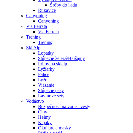
Šróby do ľadu
Rukavice
Canyoning
Canyoning
Via Ferrata
Via Ferrata
Trening
Trening
Ski Alp
Lopatky
Stúpacie železá/Haršajny
Prilby na skialp
Lyžiarky
Palice
Lyže
Viazanie
Stúpacie pásy
Lavínové sety
Vodáctvo
Bezpečnosť na vode - vesty
Člny
Helmy
Kajaky
Okuliare a masky