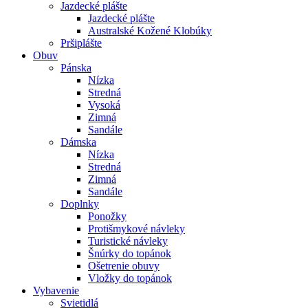
Jazdecké plášte
Jazdecké plášte
Australské Kožené Klobúky
Pršiplášte
Obuv
Pánska
Nízka
Stredná
Vysoká
Zimná
Sandále
Dámska
Nízka
Stredná
Zimná
Sandále
Doplnky
Ponožky
Protišmykové návleky
Turistické návleky
Šnúrky do topánok
Ošetrenie obuvy
Vložky do topánok
Vybavenie
Svietidlá