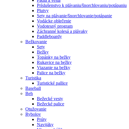
Pádla a veslá
Príslušenstvo k plávaniu/šnorchlovaniu/potápaniu
Plutvy
Sety na plávanie/šnorchlovanie/potápanie
Vodácke oblečenie
Vodotesný program
Záchranné kolesá a plávaky
Paddleboardy
Bežkovanie
Sety
Bežky
Topánky na bežky
Rukavice na bežky
Viazanie na bežky
Palice na bežky
Turistika
Turistické pallice
Baseball
Beh
Bežecké vesty
Bežecké palice
Otužovanie
Rybolov
Prúty
Navijáky