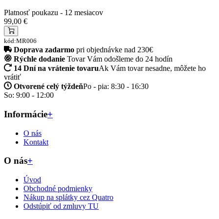
Platnosť poukazu - 12 mesiacov
99,00 €
kód:MR006
Doprava zadarmo
pri objednávke nad 230€
Rýchle dodanie
Tovar Vám odošleme do 24 hodín
14 Dní na vrátenie tovaru
Ak Vám tovar nesadne, môžete ho
vrátiť
Otvorené celý týždeň
Po - pia: 8:30 - 16:30
So: 9:00 - 12:00
Informácie
+
O nás
Kontakt
O nás
+
Úvod
Obchodné podmienky
Nákup na splátky cez Quatro
Odstúpiť od zmluvy TU