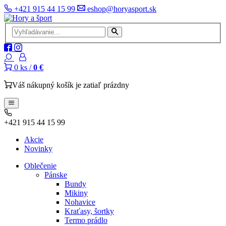
+421 915 44 15 99
eshop@horyasport.sk
0
ks /
0 €
Váš nákupný košík je zatiaľ prázdny
+421 915 44 15 99
Akcie
Novinky
Oblečenie
Pánske
Bundy
Mikiny
Nohavice
Kraťasy, šortky
Termo prádlo