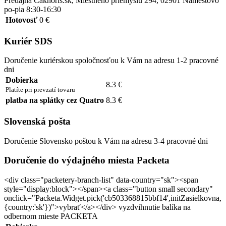
Predajna Caknoris.sk, Miestneho priemyslu 294, 02901 Námestovo
po-pia 8:30-16:30
Hotovosť
0 €
Kuriér SDS
Doručenie kuriérskou spoločnosťou k Vám na adresu 1-2 pracovné
dni
Dobierka
8.3 €
Platíte pri prevzatí tovaru
platba na splátky cez Quatro
8.3 €
Slovenská pošta
Doručenie Slovensko poštou k Vám na adresu 3-4 pracovné dni
Doručenie do výdajného miesta Packeta
<div class="packetery-branch-list" data-country="sk"><span
style="display:block"></span><a class="button small secondary"
onclick="Packeta.Widget.pick('cb503368815bbf14',initZasielkovna,
{country:'sk'})">vybrať</a></div> vyzdvihnutie balíka na
odbernom mieste PACKETA