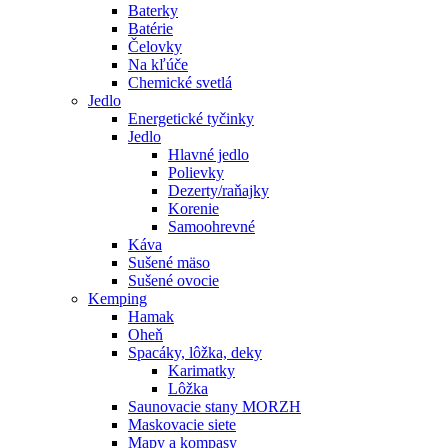
Baterky
Batérie
Čelovky
Na kľúče
Chemické svetlá
Jedlo
Energetické tyčinky
Jedlo
Hlavné jedlo
Polievky
Dezerty/raňajky
Korenie
Samoohrevné
Káva
Sušené mäso
Sušené ovocie
Kemping
Hamak
Oheň
Spacáky, lôžka, deky
Karimatky
Lôžka
Saunovacie stany MORZH
Maskovacie siete
Mapy a kompasy