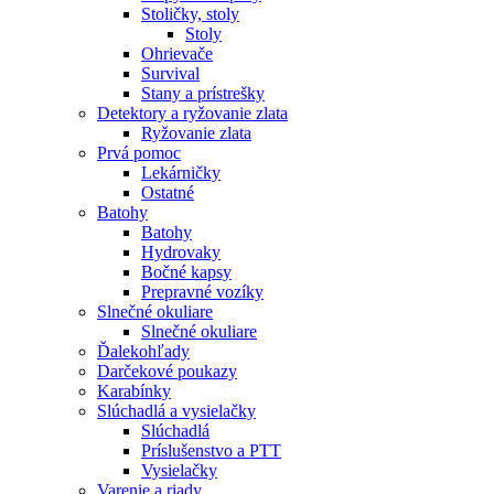
Stoličky, stoly
Stoly
Ohrievače
Survival
Stany a prístrešky
Detektory a ryžovanie zlata
Ryžovanie zlata
Prvá pomoc
Lekárničky
Ostatné
Batohy
Batohy
Hydrovaky
Bočné kapsy
Prepravné vozíky
Slnečné okuliare
Slnečné okuliare
Ďalekohľady
Darčekové poukazy
Karabínky
Slúchadlá a vysielačky
Slúchadlá
Príslušenstvo a PTT
Vysielačky
Varenie a riady