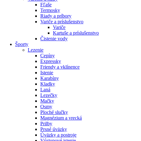
Fľaše
Termosky
Riady a príbory
Variče a príslušenstvo
Variče
Kartuše a príslušenstvo
Čistenie vody
Športy
Lezenie
Cepíny
Expressky
Friendy a vklínence
Istenie
Karabíny
Kladky
Laná
Lezečky
Mačky
Osmy
Ploché slučky
Magnézium a vrecká
Prilby
Prsné úväzky
Úväzky a postroje
Výstupové istenie