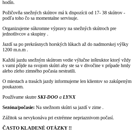
hodín.
Požičovňa snežných skútrov má k dispozícii od 17- 38 skútrov -
podľa toho čo sa momentalne servisuje.
Organizujeme súkromne výpravy na snežných skútroch pre
jednotlivcov a skupiny .
Jazdí sa po prekrásnych horských lúkach až do nadmorskej výšky
1200 m.n.m .
Každú jazdu snežným skútrom vedie výlučne inštruktor ktorý vždy
s vami pôjde na svojom skútri aby ste sa v divočine v prípade hmly
alebo zleho zimného počasia nestratili.
O miestach a trasách jazdy informujeme len klientov so zakúpeným
poukazom.
Používame skutre
SKI-DOO
a
LYNX
Sezóna/počasie:
Na snežnom skútri sa jazdí v zime .
Zážitok sa nevykonáva pri extrémne nepriaznivom počasí.
ČASTO KLADENÉ OTÁZKY !!