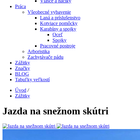
Vlasce a háčiky
Práca
Všeobecné vybavenie
Laná a príslušenstvo
Kotviace pomôcky
Karabíny a spojky
Oceľ
Spojky
Pracovné postroje
Arboristika
Zachytávače pádu
Zážitky
Značky
BLOG
Tabuľky veľkostí
Úvod
/
Zážitky
Jazda na snežnom skútri