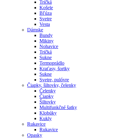
Tričká
Košele
Bľúza
Svetre
Vesta
Dámske
Bundy
Mikiny
Nohavice
Tričká
Sukne
Termoprádlo
Kraťasy, šortky
Sukne
Svetre, pulóvre
Čiapky, šiltovky, čelenky
Čelenky
Čiapky
Šiltovky
Multifunkčné šatky
Klobúky
Kukly
Rukavice
Rukavice
Opasky