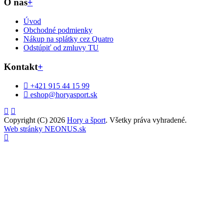
O nás
+
Úvod
Obchodné podmienky
Nákup na splátky cez Quatro
Odstúpiť od zmluvy TU
Kontakt
+
+421 915 44 15 99
eshop@horyasport.sk
Copyright (C) 2026
Hory a šport
. Všetky práva vyhradené.
Web stránky NEONUS.sk