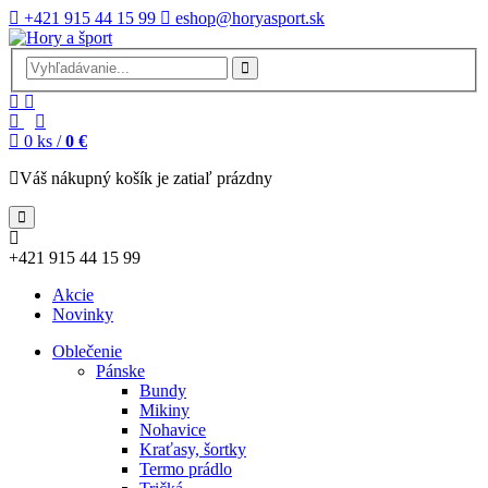
+421 915 44 15 99
eshop@horyasport.sk
0
ks /
0 €
Váš nákupný košík je zatiaľ prázdny
+421 915 44 15 99
Akcie
Novinky
Oblečenie
Pánske
Bundy
Mikiny
Nohavice
Kraťasy, šortky
Termo prádlo