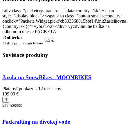
<div class="packetery-branch-list" data-country="sk"><span
style="display:block"></span><a class="button small secondary"
onclick="Packeta.Widget.pick('cb503368815bbf14',initZasielkovna,
{country:'sk'})">vybrať</a></div> vyzdvihnutie balíka na
odbernom mieste PACKETA
Dobierka
5.5 €
Platíte pri prevzatí tovaru
Súvisiace produkty
Jazda na SnowBikes - MOONBIKES
Platnosť poukazu - 12 mesiacov
199,00 €
kód:AS0099
Packrafting na divokej vode