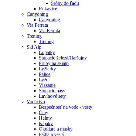
Šróby do ľadu
Rukavice
Canyoning
Canyoning
Via Ferrata
Via Ferrata
Trening
Trening
Ski Alp
Lopatky
Stúpacie železá/Haršajny
Prilby na skialp
Lyžiarky
Palice
Lyže
Viazanie
Stúpacie pásy
Lavínové sety
Vodáctvo
Bezpečnosť na vode - vesty
Člny
Helmy
Kajaky
Okuliare a masky
Pádla a veslá