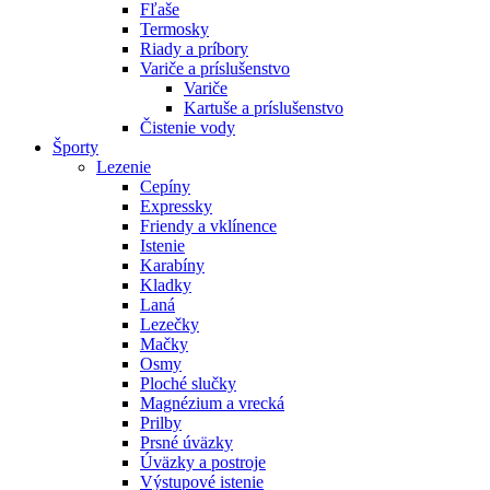
Fľaše
Termosky
Riady a príbory
Variče a príslušenstvo
Variče
Kartuše a príslušenstvo
Čistenie vody
Športy
Lezenie
Cepíny
Expressky
Friendy a vklínence
Istenie
Karabíny
Kladky
Laná
Lezečky
Mačky
Osmy
Ploché slučky
Magnézium a vrecká
Prilby
Prsné úväzky
Úväzky a postroje
Výstupové istenie