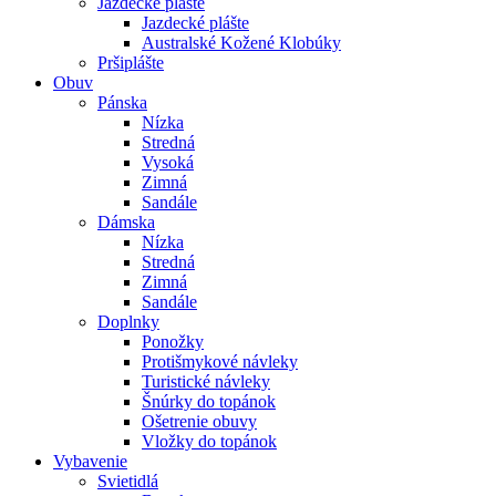
Jazdecké plášte
Jazdecké plášte
Australské Kožené Klobúky
Pršiplášte
Obuv
Pánska
Nízka
Stredná
Vysoká
Zimná
Sandále
Dámska
Nízka
Stredná
Zimná
Sandále
Doplnky
Ponožky
Protišmykové návleky
Turistické návleky
Šnúrky do topánok
Ošetrenie obuvy
Vložky do topánok
Vybavenie
Svietidlá