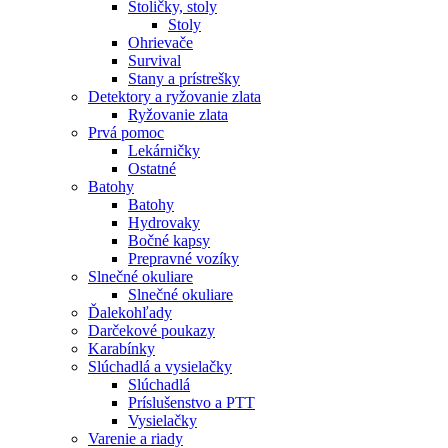
Stoličky, stoly
Stoly
Ohrievače
Survival
Stany a prístrešky
Detektory a ryžovanie zlata
Ryžovanie zlata
Prvá pomoc
Lekárničky
Ostatné
Batohy
Batohy
Hydrovaky
Bočné kapsy
Prepravné vozíky
Slnečné okuliare
Slnečné okuliare
Ďalekohľady
Darčekové poukazy
Karabínky
Slúchadlá a vysielačky
Slúchadlá
Príslušenstvo a PTT
Vysielačky
Varenie a riady