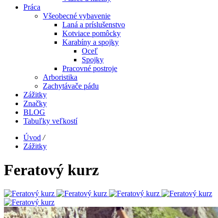
Práca
Všeobecné vybavenie
Laná a príslušenstvo
Kotviace pomôcky
Karabíny a spojky
Oceľ
Spojky
Pracovné postroje
Arboristika
Zachytávače pádu
Zážitky
Značky
BLOG
Tabuľky veľkostí
Úvod
/
Zážitky
Feratový kurz