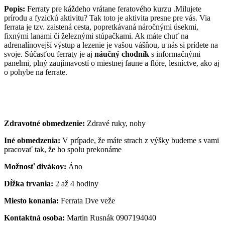
Popis:
Ferraty pre káždeho vrátane feratového kurzu .
Milujete
prírodu a fyzickú aktivitu?
Tak toto je aktivita presne pre vás.
Via
ferrata je tzv. zaistená cesta, popretkávaná náročnými úsekmi,
fixnými lanami či železnými stúpačkami. Ak máte chuť na
adrenalínovejší výstup a lezenie je vašou vášňou, u nás si prídete na
svoje.
Súčasťou ferraty je aj
náučný chodník
s informačnými
panelmi, plný zaujímavostí o miestnej faune a flóre, lesníctve, ako aj
o pohybe na ferrate.
Zdravotné obmedzenie:
Zdravé ruky, nohy
Iné obmedzenia:
V prípade, že máte strach z výšky budeme s vami
pracovať tak, že ho spolu prekonáme
Možnosť divákov:
Áno
Dĺžka trvania:
2 až 4 hodiny
Miesto konania:
Ferrata Dve veže
Kontaktná osoba:
Martin Rusnák 0907194040