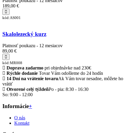
Platnosť poukazu - 12 mesiacov
189,00 €
kód:AS001
Skalolezecký kurz
Platnosť poukazu - 12 mesiacov
89,00 €
kód:MR008
Doprava zadarmo
pri objednávke nad 230€
Rýchle dodanie
Tovar Vám odošleme do 24 hodín
14 Dní na vrátenie tovaru
Ak Vám tovar nesadne, môžete ho
vrátiť
Otvorené celý týždeň
Po - pia: 8:30 - 16:30
So: 9:00 - 12:00
Informácie
+
O nás
Kontakt