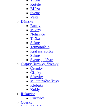
Tričká
Košele
Bľúza
Svetre
Vesta
Dámske
Bundy
Mikiny
Nohavice
Tričká
Sukne
Termoprádlo
Kraťasy, šortky
Sukne
Svetre, pulóvre
Čiapky, šiltovky, čelenky
Čelenky
Čiapky
Šiltovky
Multifunkčné šatky
Klobúky
Kukly
Rukavice
Rukavice
Opasky