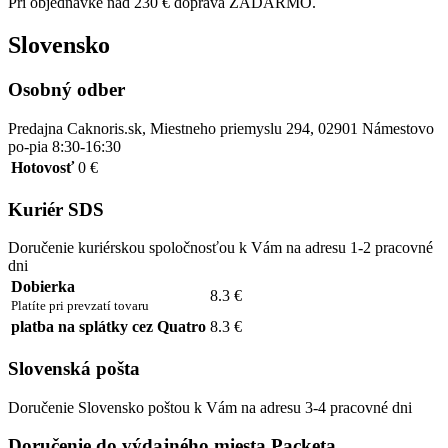
Pri objednávke nad 230 € doprava ZADARMO.
Slovensko
Osobný odber
Predajna Caknoris.sk, Miestneho priemyslu 294, 02901 Námestovo
po-pia 8:30-16:30
Hotovosť
0 €
Kuriér SDS
Doručenie kuriérskou spoločnosťou k Vám na adresu 1-2 pracovné
dni
Dobierka
8.3 €
Platíte pri prevzatí tovaru
platba na splátky cez Quatro
8.3 €
Slovenská pošta
Doručenie Slovensko poštou k Vám na adresu 3-4 pracovné dni
Doručenie do výdajného miesta Packeta