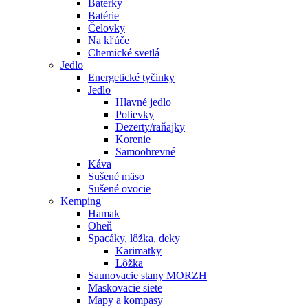
Baterky
Batérie
Čelovky
Na kľúče
Chemické svetlá
Jedlo
Energetické tyčinky
Jedlo
Hlavné jedlo
Polievky
Dezerty/raňajky
Korenie
Samoohrevné
Káva
Sušené mäso
Sušené ovocie
Kemping
Hamak
Oheň
Spacáky, lôžka, deky
Karimatky
Lôžka
Saunovacie stany MORZH
Maskovacie siete
Mapy a kompasy