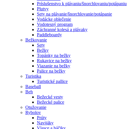
Príslušenstvo k plávaniu/šnorchlovaniu/potápaniu
Plutvy
Sety na plávanie/šnorchlovanie/potápanie
Vodácke oblečenie
Vodotesný program
Záchranné kolesá a plávaky
Paddleboardy
Bežkovanie
Sety
Bežky
Topánky na bežky
Rukavice na bežky
Viazanie na bežky
Palice na bežky
Turistika
Turistické pallice
Baseball
Beh
Bežecké vesty
Bežecké palice
Otužovanie
Rybolov
Prúty
Navijáky
Vlasce a háčiky