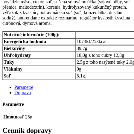
hovädzie mäso, cukor, soľ, sušená sójová omáčka (sójové bôby, soľ,
pšenica, maltodextrín), korenia, hydrolyzovaný kukuričný proteín,
výťažok z kvasníc, potravinárska soľ (soľ, konzer.látka: dusitan
sodný), antioxidant: extrakt z rozmarínu, regulátor kyslosti: kyselina
citrónová, dymová aróma.
Nutričné informácie (100g):
Energetická hodnota
1073kJ/253kcal
Bielkoviny
39,7g
Uhľohydráty
18
,
0g z toho cukry 12,8g
Tuky
2,5g z toho nasýtené tuky 2,0
Vlákniny
0g
Soľ
5,1g.
Parametre
Doprava
Parametre
Hmotnosť
25g
Cenník dopravy