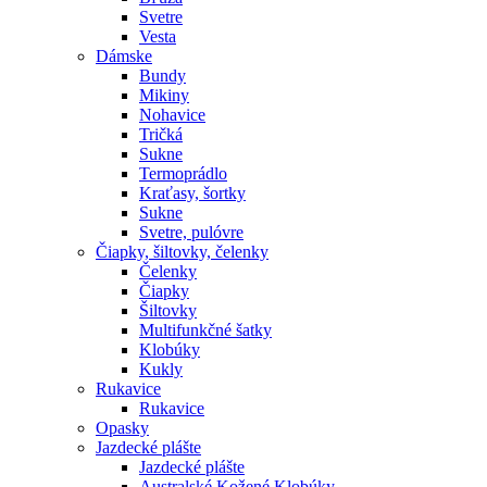
Svetre
Vesta
Dámske
Bundy
Mikiny
Nohavice
Tričká
Sukne
Termoprádlo
Kraťasy, šortky
Sukne
Svetre, pulóvre
Čiapky, šiltovky, čelenky
Čelenky
Čiapky
Šiltovky
Multifunkčné šatky
Klobúky
Kukly
Rukavice
Rukavice
Opasky
Jazdecké plášte
Jazdecké plášte
Australské Kožené Klobúky