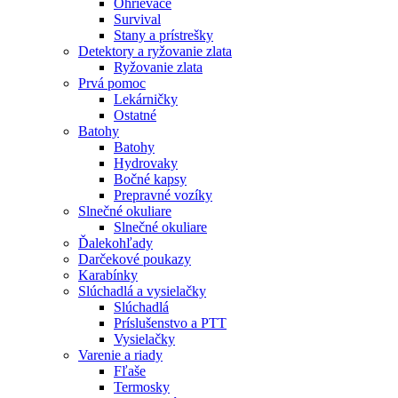
Ohrievače
Survival
Stany a prístrešky
Detektory a ryžovanie zlata
Ryžovanie zlata
Prvá pomoc
Lekárničky
Ostatné
Batohy
Batohy
Hydrovaky
Bočné kapsy
Prepravné vozíky
Slnečné okuliare
Slnečné okuliare
Ďalekohľady
Darčekové poukazy
Karabínky
Slúchadlá a vysielačky
Slúchadlá
Príslušenstvo a PTT
Vysielačky
Varenie a riady
Fľaše
Termosky