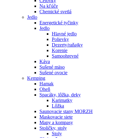
Čelovky
Na kľúče
Chemické svetlá
Jedlo
Energetické tyčinky
Jedlo
Hlavné jedlo
Polievky
Dezerty/raňajky
Korenie
Samoohrevné
Káva
Sušené mäso
Sušené ovocie
Kemping
Hamak
Oheň
Spacáky, lôžka, deky
Karimatky
Lôžka
Saunovacie stany MORZH
Maskovacie siete
Mapy a kompasy
Stoličky, stoly
Stoly