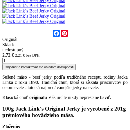
Facebook
Pinterest
Originál
Sklad:
nedostupný
2,72 €
2,21 € bez DPH
Objednať a kontaktovať ma ohľadom dostupnosti
Sušené mäso - beef jerky podľa tradičného receptu rodiny Jacka
Linka z roku 1890. Tradičná chuť, ktorá si získala priaznivcov po
celom svete - toto sú najpredávanejšie jerky na svete.
Klasická chuť
originálu
Vás určite nikdy neprestane baviť.
100g Jack Link´s Original Jerky
je vyrobené z 201g
prémiového
hovädzieho mäsa.
Zloženie: