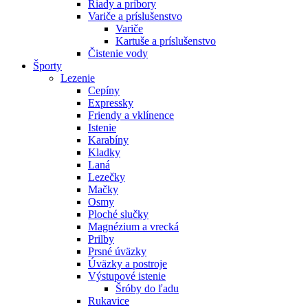
Riady a príbory
Variče a príslušenstvo
Variče
Kartuše a príslušenstvo
Čistenie vody
Športy
Lezenie
Cepíny
Expressky
Friendy a vklínence
Istenie
Karabíny
Kladky
Laná
Lezečky
Mačky
Osmy
Ploché slučky
Magnézium a vrecká
Prilby
Prsné úväzky
Úväzky a postroje
Výstupové istenie
Šróby do ľadu
Rukavice