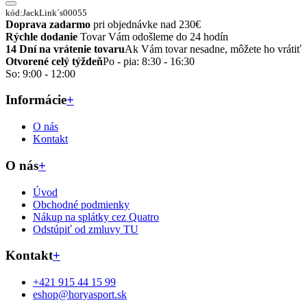
kód:JackLink´s00055
Doprava zadarmo
pri objednávke nad 230€
Rýchle dodanie
Tovar Vám odošleme do 24 hodín
14 Dní na vrátenie tovaru
Ak Vám tovar nesadne, môžete ho vrátiť
Otvorené celý týždeň
Po - pia: 8:30 - 16:30
So: 9:00 - 12:00
Informácie
+
O nás
Kontakt
O nás
+
Úvod
Obchodné podmienky
Nákup na splátky cez Quatro
Odstúpiť od zmluvy TU
Kontakt
+
+421 915 44 15 99
eshop@horyasport.sk