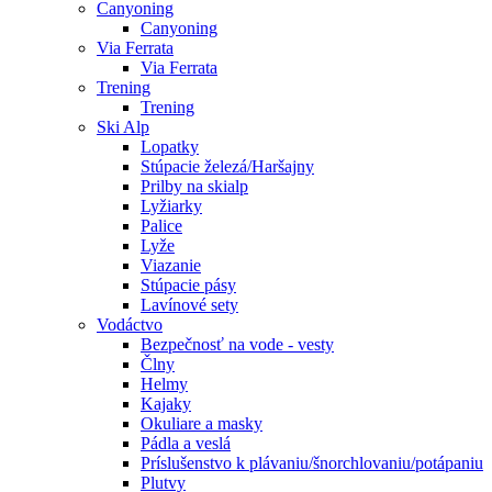
Canyoning
Canyoning
Via Ferrata
Via Ferrata
Trening
Trening
Ski Alp
Lopatky
Stúpacie železá/Haršajny
Prilby na skialp
Lyžiarky
Palice
Lyže
Viazanie
Stúpacie pásy
Lavínové sety
Vodáctvo
Bezpečnosť na vode - vesty
Člny
Helmy
Kajaky
Okuliare a masky
Pádla a veslá
Príslušenstvo k plávaniu/šnorchlovaniu/potápaniu
Plutvy