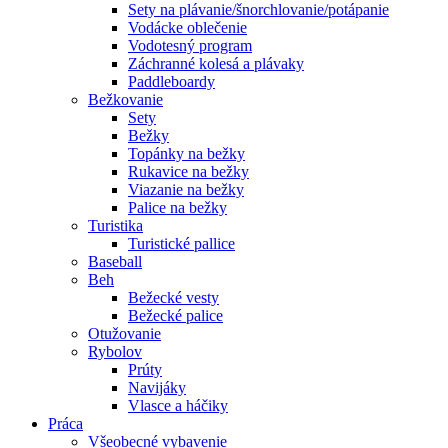
Sety na plávanie/šnorchlovanie/potápanie
Vodácke oblečenie
Vodotesný program
Záchranné kolesá a plávaky
Paddleboardy
Bežkovanie
Sety
Bežky
Topánky na bežky
Rukavice na bežky
Viazanie na bežky
Palice na bežky
Turistika
Turistické pallice
Baseball
Beh
Bežecké vesty
Bežecké palice
Otužovanie
Rybolov
Prúty
Navijáky
Vlasce a háčiky
Práca
Všeobecné vybavenie