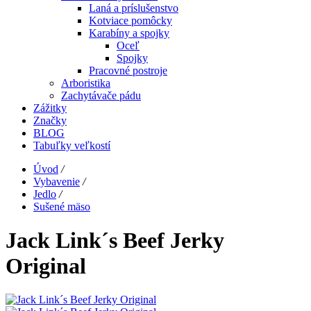
Laná a príslušenstvo
Kotviace pomôcky
Karabíny a spojky
Oceľ
Spojky
Pracovné postroje
Arboristika
Zachytávače pádu
Zážitky
Značky
BLOG
Tabuľky veľkostí
Úvod
/
Vybavenie
/
Jedlo
/
Sušené mäso
Jack Link´s Beef Jerky
Original