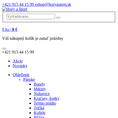
+421 915 44 15 99
eshop@horyasport.sk
0
ks /
0 €
Váš nákupný košík je zatiaľ prázdny
+421 915 44 15 99
Akcie
Novinky
Oblečenie
Pánske
Bundy
Mikiny
Nohavice
Kraťasy, šortky
Termo prádlo
Tričká
Košele
Bľúza