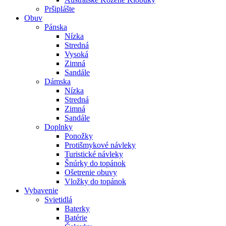
Pršiplášte
Obuv
Pánska
Nízka
Stredná
Vysoká
Zimná
Sandále
Dámska
Nízka
Stredná
Zimná
Sandále
Doplnky
Ponožky
Protišmykové návleky
Turistické návleky
Šnúrky do topánok
Ošetrenie obuvy
Vložky do topánok
Vybavenie
Svietidlá
Baterky
Batérie