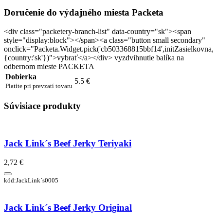
Doručenie do výdajného miesta Packeta
<div class="packetery-branch-list" data-country="sk"><span
style="display:block"></span><a class="button small secondary"
onclick="Packeta.Widget.pick('cb503368815bbf14',initZasielkovna,
{country:'sk'})">vybrať</a></div> vyzdvihnutie balíka na
odbernom mieste PACKETA
Dobierka
5.5 €
Platíte pri prevzatí tovaru
Súvisiace produkty
Jack Link´s Beef Jerky Teriyaki
2,72 €
kód:JackLink´s0005
Jack Link´s Beef Jerky Original