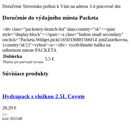
Doručenie Slovensko poštou k Vám na adresu 3-4 pracovné dni
Doručenie do výdajného miesta Packeta
<div class="packetery-branch-list" data-country="sk"><span
style="display:block"></span><a class="button small secondary"
onclick="Packeta.Widget.pick('cb503368815bbf14',initZasielkovna,
{country:'sk'})">vybrať</a></div> vyzdvihnutie balíka na
odbernom mieste PACKETA
Dobierka
5.5 €
Platíte pri prevzatí tovaru
Súvisiace produkty
Hydrapack s vložkou 2,5L Coyote
28,29 €
kód:30554R