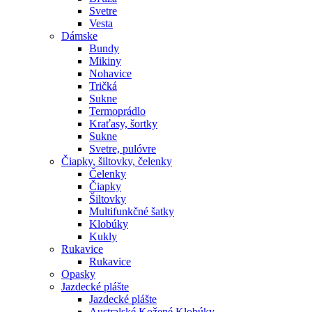
Svetre
Vesta
Dámske
Bundy
Mikiny
Nohavice
Tričká
Sukne
Termoprádlo
Kraťasy, šortky
Sukne
Svetre, pulóvre
Čiapky, šiltovky, čelenky
Čelenky
Čiapky
Šiltovky
Multifunkčné šatky
Klobúky
Kukly
Rukavice
Rukavice
Opasky
Jazdecké plášte
Jazdecké plášte
Australské Kožené Klobúky