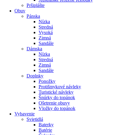
Pršiplášte
Obuv
Pánska
Nízka
Stredná
Vysoká
Zimná
Sandále
Dámska
Nízka
Stredná
Zimná
Sandále
Doplnky
Ponožky
Protišmykové návleky
Turistické návleky
Šnúrky do topánok
Ošetrenie obuvy
Vložky do topánok
Vybavenie
Svietidlá
Baterky
Batérie