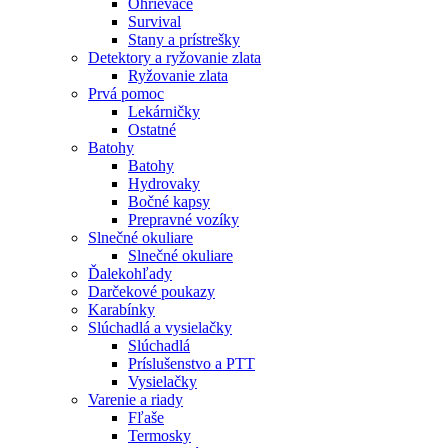
Ohrievače
Survival
Stany a prístrešky
Detektory a ryžovanie zlata
Ryžovanie zlata
Prvá pomoc
Lekárničky
Ostatné
Batohy
Batohy
Hydrovaky
Bočné kapsy
Prepravné vozíky
Slnečné okuliare
Slnečné okuliare
Ďalekohľady
Darčekové poukazy
Karabínky
Slúchadlá a vysielačky
Slúchadlá
Príslušenstvo a PTT
Vysielačky
Varenie a riady
Fľaše
Termosky