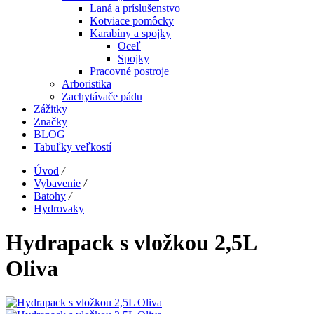
Laná a príslušenstvo
Kotviace pomôcky
Karabíny a spojky
Oceľ
Spojky
Pracovné postroje
Arboristika
Zachytávače pádu
Zážitky
Značky
BLOG
Tabuľky veľkostí
Úvod
/
Vybavenie
/
Batohy
/
Hydrovaky
Hydrapack s vložkou 2,5L
Oliva