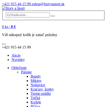
+421 915 44 15 99
eshop@horyasport.sk
0
ks /
0 €
Váš nákupný košík je zatiaľ prázdny
+421 915 44 15 99
Akcie
Novinky
Oblečenie
Pánske
Bundy
Mikiny
Nohavice
Kraťasy, šortky
Termo prádlo
Tričká
Košele
Bľúza