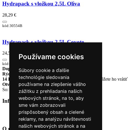
Hydrapack s vložkou 2,5L Oliva
28,29 €
kód:30554B
Hydrapack s vložkou 2,5L Coyote
24,50 €
Používame cookies
kód:30620R
Doprava zadarmo
pri objednávke nad 230€
Súbory cookie a ďalšie
Rýchle dodanie
Tovar Vám odošleme do 24 hodín
technológie sledovania
14 Dní na vrátenie tovaru
Ak Vám tovar nesadne, môžete ho vrátiť
používame na zlepšenie vášho
Otvorené celý týždeň
Po - pia: 8:30 - 16:30
So: 9:00 - 12:00
zážitku z prehliadania našich
webových stránok, na to, aby
Informácie
+
sme vám zobrazovali
prispôsobený obsah a cielené
O nás
Kontakt
reklamy, na analýzu návštevnosti
našich webových stránok a na
O nás
+