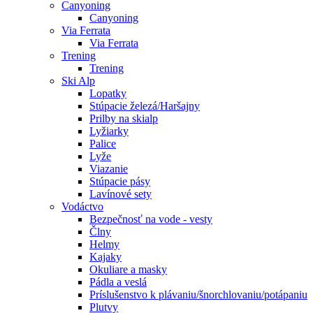
Canyoning
Canyoning
Via Ferrata
Via Ferrata
Trening
Trening
Ski Alp
Lopatky
Stúpacie železá/Haršajny
Prilby na skialp
Lyžiarky
Palice
Lyže
Viazanie
Stúpacie pásy
Lavínové sety
Vodáctvo
Bezpečnosť na vode - vesty
Člny
Helmy
Kajaky
Okuliare a masky
Pádla a veslá
Príslušenstvo k plávaniu/šnorchlovaniu/potápaniu
Plutvy