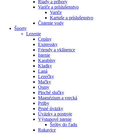
Riady a príbory
Variče a príslušenstvo
Variče
Kartuše a príslušenstvo
Čistenie vody
Športy
Lezenie
Cepíny
Expressky
Friendy a vklínence
Istenie
Karabíny
Kladky
Laná
Lezečky
Mačky
Osmy
Ploché slučky
Magnézium a vrecká
Prilby
Prsné úväzky
Úväzky a postroje
Výstupové istenie
Šróby do ľadu
Rukavice