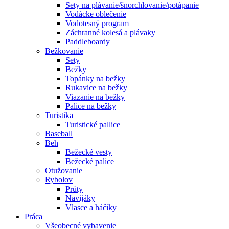
Sety na plávanie/šnorchlovanie/potápanie
Vodácke oblečenie
Vodotesný program
Záchranné kolesá a plávaky
Paddleboardy
Bežkovanie
Sety
Bežky
Topánky na bežky
Rukavice na bežky
Viazanie na bežky
Palice na bežky
Turistika
Turistické pallice
Baseball
Beh
Bežecké vesty
Bežecké palice
Otužovanie
Rybolov
Prúty
Navijáky
Vlasce a háčiky
Práca
Všeobecné vybavenie