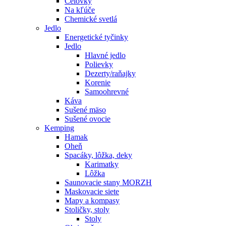
Čelovky
Na kľúče
Chemické svetlá
Jedlo
Energetické tyčinky
Jedlo
Hlavné jedlo
Polievky
Dezerty/raňajky
Korenie
Samoohrevné
Káva
Sušené mäso
Sušené ovocie
Kemping
Hamak
Oheň
Spacáky, lôžka, deky
Karimatky
Lôžka
Saunovacie stany MORZH
Maskovacie siete
Mapy a kompasy
Stoličky, stoly
Stoly