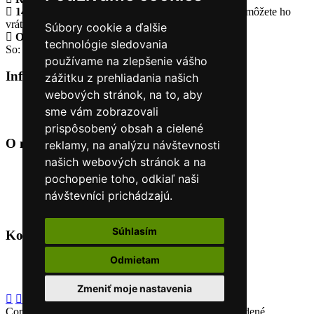
14 Dní na vrátenie tovaru
Ak Vám tovar nesadne, môžete ho
vrátiť
Súbory cookie a ďalšie
Otvorené celý týždeň
Po - pia: 8:30 - 16:30
technológie sledovania
So: 9:00 - 12:00
používame na zlepšenie vášho
Informácie
+
zážitku z prehliadania našich
webových stránok, na to, aby
O nás
sme vám zobrazovali
Kontakt
prispôsobený obsah a cielené
O nás
+
reklamy, na analýzu návštevnosti
našich webových stránok a na
Úvod
pochopenie toho, odkiaľ naši
Obchodné podmienky
návštevníci prichádzajú.
Nákup na splátky cez Quatro
Odstúpiť od zmluvy TU
Súhlasím
Kontakt
+
Odmietam
+421 915 44 15 99
eshop@horyasport.sk
Zmeniť moje nastavenia
Copyright (C) 2026
Hory a šport
. Všetky práva vyhradené.