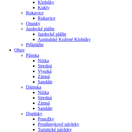
Klobúky
Kukly
Rukavice
Rukavice
Opasky
Jazdecké plášte
Jazdecké plášte
Australské Kožené Klobúky
Pršiplášte
Obuv
Pánska
Nízka
Stredná
Vysoká
Zimná
Sandále
Dámska
Nízka
Stredná
Zimná
Sandále
Doplnky
Ponožky
Protišmykové návleky
Turistické návleky