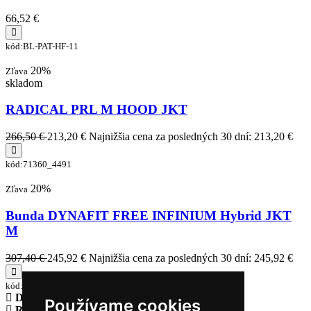
66,52 €
kód:BL-PAT-HF-11
20%
Zľava
skladom
RADICAL PRL M HOOD JKT
266,50 €
213,20 €
Najnižšia cena za posledných 30 dní: 213,20 €
kód:71360_4491
20%
Zľava
Bunda DYNAFIT FREE INFINIUM Hybrid JKT
M
307,40 €
245,92 €
Najnižšia cena za posledných 30 dní: 245,92 €
kód:71482_4491
Doprava zadarmo
pri objednávke nad 230€
Používame cookies
Rýchle dodanie
Tovar Vám odošleme do 24 hodín