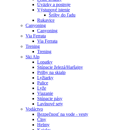
Úväzky a postroje
Výstupové istenie
Šróby do ľadu
Rukavice
Canyoning
Canyoning
Via Ferrata
Via Ferrata
Trening
Trening
Ski Alp
Lopatky
Stúpacie železá/Haršajny
Prilby na skialp
Lyžiarky
Palice
Lyže
Viazanie
Stúpacie pásy
Lavínové sety
Vodáctvo
Bezpečnosť na vode - vesty
Člny
Helmy
Kajaky