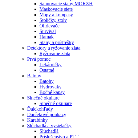
Saunovacie stany MORZH
Maskovacie siete
Mapy a kompasy
Stoličky, stoly
Ohrievače
Survival
Hamak
Stany a prístrešky
Detektory a ryžovanie zlata
Ryžovanie zlata
Prvá pomoc
Lekárničky
Ostatné
Batohy
Batohy
Hydrovaky
Bočné kapsy
Slnečné okuliare
Slnečné okuliare
Ďalekohľady
Darčekové poukazy
Karabínky
Slúchadlá a vysielačky
Slúchadlá
Príslušenstvo a PTT