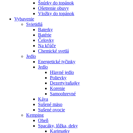
Šnúrky do topánok
Ošetrenie obuvy
Vložky do topánok
Vybavenie
Svietidlá
Baterky
Batérie
Čelovky
Na kľúče
Chemické svetlá
Jedlo
Energetické tyčinky
Jedlo
Hlavné jedlo
Polievky
Dezerty/raňajky
Korenie
Samoohrevné
Káva
Sušené mäso
Sušené ovocie
Kemping
Oheň
Spacáky, lôžka, deky
Karimatky