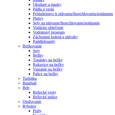
Okuliare a masky
Pádla a veslá
Príslušenstvo k plávaniu/šnorchlovaniu/potápaniu
Plutvy
Sety na plávanie/šnorchlovanie/potápanie
Vodácke oblečenie
Vodotesný program
Záchranné kolesá a plávaky
Paddleboardy
Bežkovanie
Sety
Bežky
Topánky na bežky
Rukavice na bežky
Viazanie na bežky
Palice na bežky
Turistika
Baseball
Beh
Bežecké vesty
Bežecké palice
Otužovanie
Rybolov
Prúty