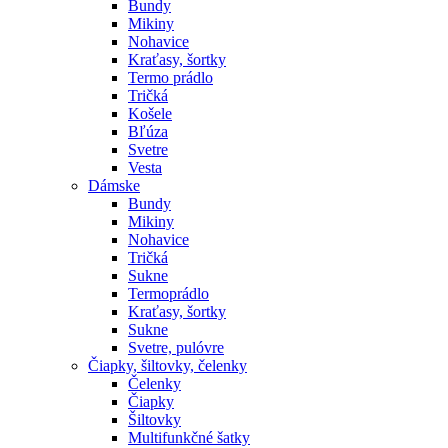
Bundy
Mikiny
Nohavice
Kraťasy, šortky
Termo prádlo
Tričká
Košele
Bľúza
Svetre
Vesta
Dámske
Bundy
Mikiny
Nohavice
Tričká
Sukne
Termoprádlo
Kraťasy, šortky
Sukne
Svetre, pulóvre
Čiapky, šiltovky, čelenky
Čelenky
Čiapky
Šiltovky
Multifunkčné šatky