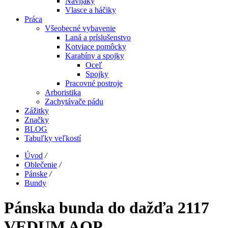
Navijáky
Vlasce a háčiky
Práca
Všeobecné vybavenie
Laná a príslušenstvo
Kotviace pomôcky
Karabíny a spojky
Oceľ
Spojky
Pracovné postroje
Arboristika
Zachytávače pádu
Zážitky
Značky
BLOG
Tabuľky veľkostí
Úvod
/
Oblečenie
/
Pánske
/
Bundy
Pánska bunda do dažďa 2117
VEDUM AOP