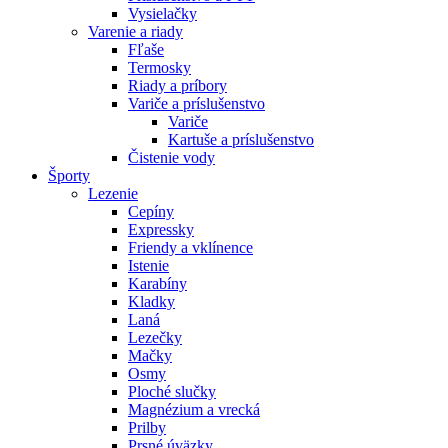
Vysielačky
Varenie a riady
Fľaše
Termosky
Riady a príbory
Variče a príslušenstvo
Variče
Kartuše a príslušenstvo
Čistenie vody
Športy
Lezenie
Cepíny
Expressky
Friendy a vklínence
Istenie
Karabíny
Kladky
Laná
Lezečky
Mačky
Osmy
Ploché slučky
Magnézium a vrecká
Prilby
Prsné úväzky