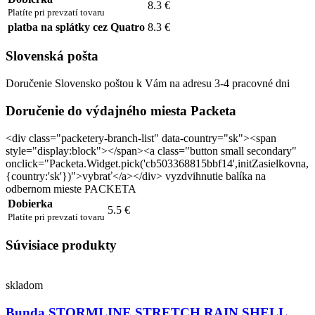
8.3 €
Platíte pri prevzatí tovaru
platba na splátky cez Quatro
8.3 €
Slovenská pošta
Doručenie Slovensko poštou k Vám na adresu 3-4 pracovné dni
Doručenie do výdajného miesta Packeta
<div class="packetery-branch-list" data-country="sk"><span
style="display:block"></span><a class="button small secondary"
onclick="Packeta.Widget.pick('cb503368815bbf14',initZasielkovna,
{country:'sk'})">vybrať</a></div> vyzdvihnutie balíka na
odbernom mieste PACKETA
Dobierka
5.5 €
Platíte pri prevzatí tovaru
Súvisiace produkty
skladom
Bunda STORMLINE STRETCH RAIN SHELL