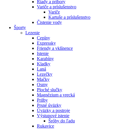
Riady a príbory
Variče a príslušenstvo
Variče
Kartuše a príslušenstvo
Čistenie vody
Športy
Lezenie
Cepíny
Expressky
Friendy a vklínence
Istenie
Karabíny
Kladky
Laná
Lezečky
Mačky
Osmy
Ploché slučky
Magnézium a vrecká
Prilby
Prsné úväzky
Úväzky a postroje
Výstupové istenie
Šróby do ľadu
Rukavice