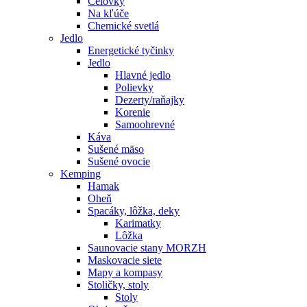
Čelovky
Na kľúče
Chemické svetlá
Jedlo
Energetické tyčinky
Jedlo
Hlavné jedlo
Polievky
Dezerty/raňajky
Korenie
Samoohrevné
Káva
Sušené mäso
Sušené ovocie
Kemping
Hamak
Oheň
Spacáky, lôžka, deky
Karimatky
Lôžka
Saunovacie stany MORZH
Maskovacie siete
Mapy a kompasy
Stoličky, stoly
Stoly