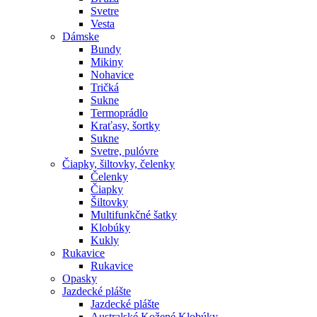
Svetre
Vesta
Dámske
Bundy
Mikiny
Nohavice
Tričká
Sukne
Termoprádlo
Kraťasy, šortky
Sukne
Svetre, pulóvre
Čiapky, šiltovky, čelenky
Čelenky
Čiapky
Šiltovky
Multifunkčné šatky
Klobúky
Kukly
Rukavice
Rukavice
Opasky
Jazdecké plášte
Jazdecké plášte
Australské Kožené Klobúky