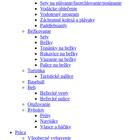
Sety na plávanie/šnorchlovanie/potápanie
Vodácke oblečenie
Vodotesný program
Záchranné kolesá a plávaky
Paddleboardy
Bežkovanie
Sety
Bežky
Topánky na bežky
Rukavice na bežky
Viazanie na bežky
Palice na bežky
Turistika
Turistické pallice
Baseball
Beh
Bežecké vesty
Bežecké palice
Otužovanie
Rybolov
Prúty
Navijáky
Vlasce a háčiky
Práca
Všeobecné vybavenie