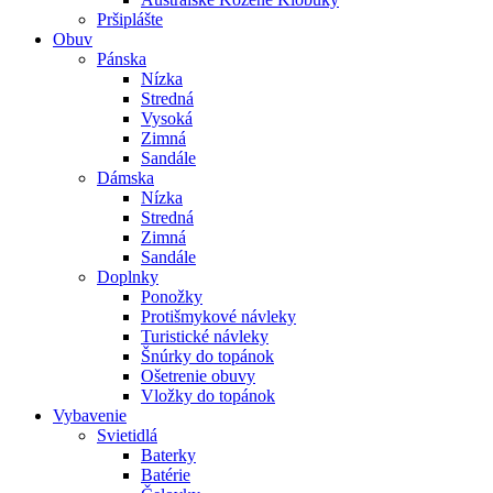
Pršiplášte
Obuv
Pánska
Nízka
Stredná
Vysoká
Zimná
Sandále
Dámska
Nízka
Stredná
Zimná
Sandále
Doplnky
Ponožky
Protišmykové návleky
Turistické návleky
Šnúrky do topánok
Ošetrenie obuvy
Vložky do topánok
Vybavenie
Svietidlá
Baterky
Batérie