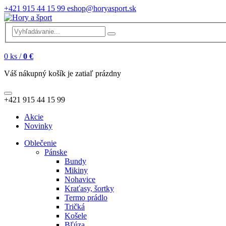
+421 915 44 15 99
eshop@horyasport.sk
0
ks /
0 €
Váš nákupný košík je zatiaľ prázdny
+421 915 44 15 99
Akcie
Novinky
Oblečenie
Pánske
Bundy
Mikiny
Nohavice
Kraťasy, šortky
Termo prádlo
Tričká
Košele
Bľúza