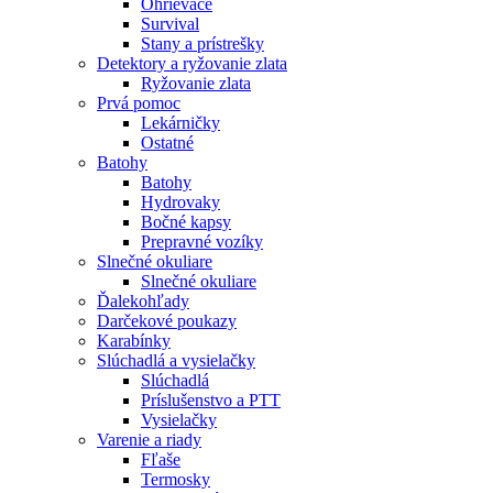
Ohrievače
Survival
Stany a prístrešky
Detektory a ryžovanie zlata
Ryžovanie zlata
Prvá pomoc
Lekárničky
Ostatné
Batohy
Batohy
Hydrovaky
Bočné kapsy
Prepravné vozíky
Slnečné okuliare
Slnečné okuliare
Ďalekohľady
Darčekové poukazy
Karabínky
Slúchadlá a vysielačky
Slúchadlá
Príslušenstvo a PTT
Vysielačky
Varenie a riady
Fľaše
Termosky