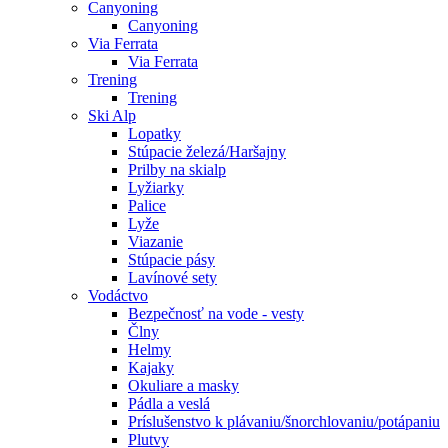
Canyoning
Canyoning
Via Ferrata
Via Ferrata
Trening
Trening
Ski Alp
Lopatky
Stúpacie železá/Haršajny
Prilby na skialp
Lyžiarky
Palice
Lyže
Viazanie
Stúpacie pásy
Lavínové sety
Vodáctvo
Bezpečnosť na vode - vesty
Člny
Helmy
Kajaky
Okuliare a masky
Pádla a veslá
Príslušenstvo k plávaniu/šnorchlovaniu/potápaniu
Plutvy