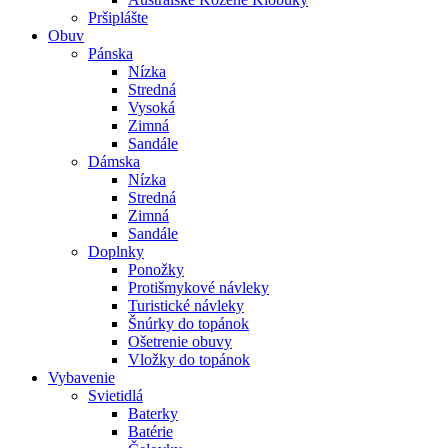
Pršiplášte
Obuv
Pánska
Nízka
Stredná
Vysoká
Zimná
Sandále
Dámska
Nízka
Stredná
Zimná
Sandále
Doplnky
Ponožky
Protišmykové návleky
Turistické návleky
Šnúrky do topánok
Ošetrenie obuvy
Vložky do topánok
Vybavenie
Svietidlá
Baterky
Batérie