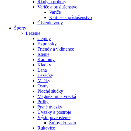
Riady a príbory
Variče a príslušenstvo
Variče
Kartuše a príslušenstvo
Čistenie vody
Športy
Lezenie
Cepíny
Expressky
Friendy a vklínence
Istenie
Karabíny
Kladky
Laná
Lezečky
Mačky
Osmy
Ploché slučky
Magnézium a vrecká
Prilby
Prsné úväzky
Úväzky a postroje
Výstupové istenie
Šróby do ľadu
Rukavice