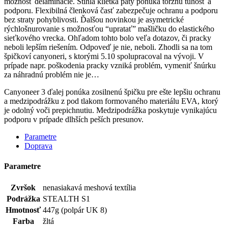
možnosť delaminácie. Štíhla klietka päty ponúka torznú tuhosť a
podporu. Flexibilná členková časť zabezpečuje ochranu a podporu
bez straty pohyblivosti. Ďalšou novinkou je asymetrické
rýchlošnurovanie s možnosťou “upratať” mašličku do elastického
sieťkového vrecka. Ohľadom tohto bolo veľa dotazov, či pracky
neboli lepším riešením. Odpoveď je nie, neboli. Zhodli sa na tom
špičkoví canyoneri, s ktorými 5.10 spolupracoval na vývoji. V
prípade napr. poškodenia pracky vzniká problém, vymeniť šnúrku
za náhradnú problém nie je…
Canyoneer 3 ďalej ponúka zosilnenú špičku pre ešte lepšiu ochranu
a medzipodrážku z pod tlakom formovaného materiálu EVA, ktorý
je odolný voči prepichnutiu. Medzipodrážka poskytuje vynikajúcu
podporu v prípade dlhších peších presunov.
Parametre
Doprava
Parametre
Zvršok
nenasiakavá meshová textília
Podrážka
STEALTH S1
Hmotnosť
447g (polpár UK 8)
Farba
žltá