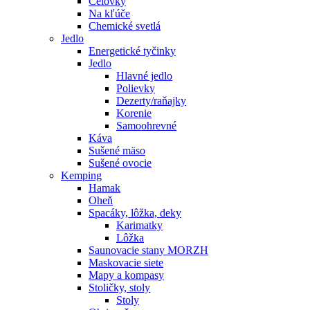
Čelovky
Na kľúče
Chemické svetlá
Jedlo
Energetické tyčinky
Jedlo
Hlavné jedlo
Polievky
Dezerty/raňajky
Korenie
Samoohrevné
Káva
Sušené mäso
Sušené ovocie
Kemping
Hamak
Oheň
Spacáky, lôžka, deky
Karimatky
Lôžka
Saunovacie stany MORZH
Maskovacie siete
Mapy a kompasy
Stoličky, stoly
Stoly