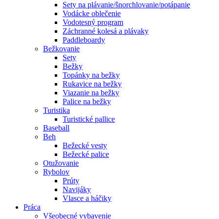
Sety na plávanie/šnorchlovanie/potápanie
Vodácke oblečenie
Vodotesný program
Záchranné kolesá a plávaky
Paddleboardy
Bežkovanie
Sety
Bežky
Topánky na bežky
Rukavice na bežky
Viazanie na bežky
Palice na bežky
Turistika
Turistické pallice
Baseball
Beh
Bežecké vesty
Bežecké palice
Otužovanie
Rybolov
Prúty
Navijáky
Vlasce a háčiky
Práca
Všeobecné vybavenie