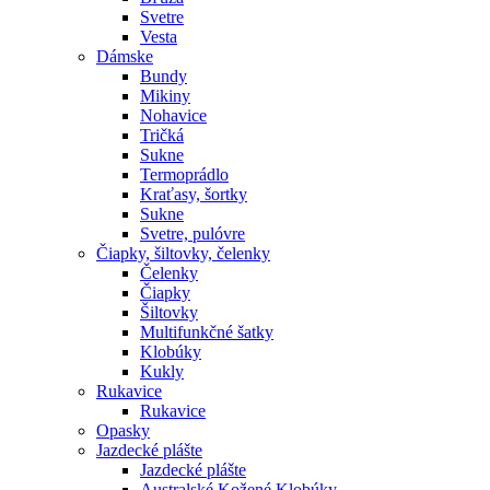
Svetre
Vesta
Dámske
Bundy
Mikiny
Nohavice
Tričká
Sukne
Termoprádlo
Kraťasy, šortky
Sukne
Svetre, pulóvre
Čiapky, šiltovky, čelenky
Čelenky
Čiapky
Šiltovky
Multifunkčné šatky
Klobúky
Kukly
Rukavice
Rukavice
Opasky
Jazdecké plášte
Jazdecké plášte
Australské Kožené Klobúky