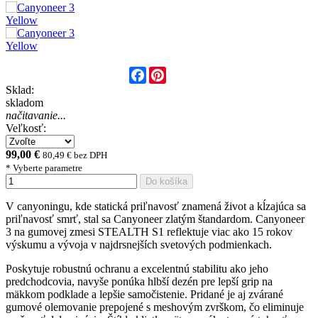
Facebook
Pinterest
Sklad:
skladom
načitavanie...
Veľkosť:
99,00 €
80,49 € bez DPH
* Vyberte parametre
Do košíka
V canyoningu, kde statická priľnavosť znamená život a kĺzajúca sa
priľnavosť smrť, stal sa Canyoneer zlatým štandardom. Canyoneer
3 na gumovej zmesi STEALTH S1 reflektuje viac ako 15 rokov
výskumu a vývoja v najdrsnejších svetových podmienkach.
Poskytuje robustnú ochranu a excelentnú stabilitu ako jeho
predchodcovia, navyše ponúka hlbší dezén pre lepší grip na
mäkkom podklade a lepšie samočistenie. Pridané je aj zvárané
gumové olemovanie prepojené s meshovým zvrškom, čo eliminuje