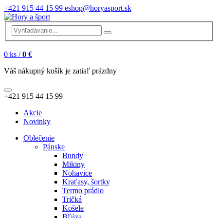
+421 915 44 15 99
eshop@horyasport.sk
0
ks /
0 €
Váš nákupný košík je zatiaľ prázdny
+421 915 44 15 99
Akcie
Novinky
Oblečenie
Pánske
Bundy
Mikiny
Nohavice
Kraťasy, šortky
Termo prádlo
Tričká
Košele
Bľúza