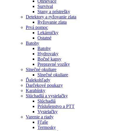
Ohrievače
Survival
Stany a prístrešky
Detektory a ryžovanie zlata
Ryžovanie zlata
Prvá pomoc
Lekárničky
Ostatné
Batohy
Batohy
Hydrovaky
Bočné kapsy
Prepravné vozíky
Slnečné okuliare
Slnečné okuliare
Ďalekohľady
Darčekové poukazy
Karabínky
Slúchadlá a vysielačky
Slúchadlá
Príslušenstvo a PTT
Vysielačky
Varenie a riady
Fľaše
Termosky