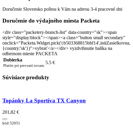
Doručenie Slovensko poštou k Vám na adresu 3-4 pracovné dni
Doručenie do výdajného miesta Packeta
<div class="packetery-branch-list" data-country="sk"><span
style="display:block"></span><a class="button small secondary"
onclick="Packeta.Widget.pick('cb503368815bbf14',initZasielkovna,
{country:'sk'})">vybrať</a></div> vyzdvihnutie balíka na
odbernom mieste PACKETA
Dobierka
5.5 €
Platíte pri prevzatí tovaru
Súvisiace produkty
Topánky La Sportiva TX Canyon
201,82 €
kód:52051