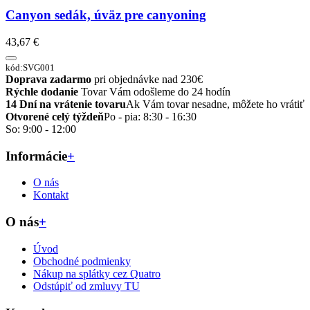
Canyon sedák, úväz pre canyoning
43,67 €
kód:SVG001
Doprava zadarmo
pri objednávke nad 230€
Rýchle dodanie
Tovar Vám odošleme do 24 hodín
14 Dní na vrátenie tovaru
Ak Vám tovar nesadne, môžete ho vrátiť
Otvorené celý týždeň
Po - pia: 8:30 - 16:30
So: 9:00 - 12:00
Informácie
+
O nás
Kontakt
O nás
+
Úvod
Obchodné podmienky
Nákup na splátky cez Quatro
Odstúpiť od zmluvy TU