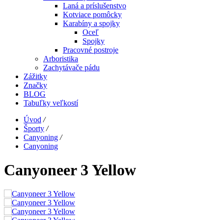
Laná a príslušenstvo
Kotviace pomôcky
Karabíny a spojky
Oceľ
Spojky
Pracovné postroje
Arboristika
Zachytávače pádu
Zážitky
Značky
BLOG
Tabuľky veľkostí
Úvod
/
Športy
/
Canyoning
/
Canyoning
Canyoneer 3 Yellow