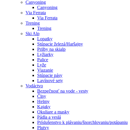
Canyoning
Canyoning
Via Ferrata
Via Ferrata
Trening
Trening
Ski Alp
Lopatky
Stúpacie železá/Haršajny
Prilby na skialp
Lyžiarky
Palice
Lyže
Viazanie
Stúpacie pásy
Lavínové sety
Vodáctvo
Bezpečnosť na vode - vesty
Člny
Helmy
Kajaky
Okuliare a masky
Pádla a veslá
Príslušenstvo k plávaniu/šnorchlovaniu/potápaniu
Plutvy