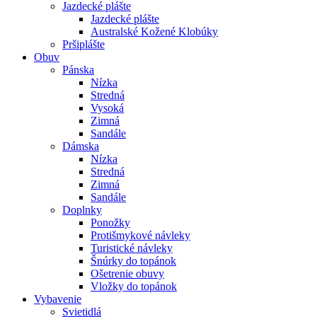
Jazdecké plášte
Jazdecké plášte
Australské Kožené Klobúky
Pršiplášte
Obuv
Pánska
Nízka
Stredná
Vysoká
Zimná
Sandále
Dámska
Nízka
Stredná
Zimná
Sandále
Doplnky
Ponožky
Protišmykové návleky
Turistické návleky
Šnúrky do topánok
Ošetrenie obuvy
Vložky do topánok
Vybavenie
Svietidlá