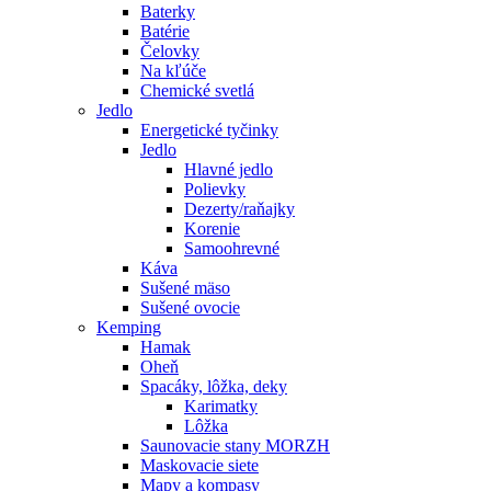
Baterky
Batérie
Čelovky
Na kľúče
Chemické svetlá
Jedlo
Energetické tyčinky
Jedlo
Hlavné jedlo
Polievky
Dezerty/raňajky
Korenie
Samoohrevné
Káva
Sušené mäso
Sušené ovocie
Kemping
Hamak
Oheň
Spacáky, lôžka, deky
Karimatky
Lôžka
Saunovacie stany MORZH
Maskovacie siete
Mapy a kompasy