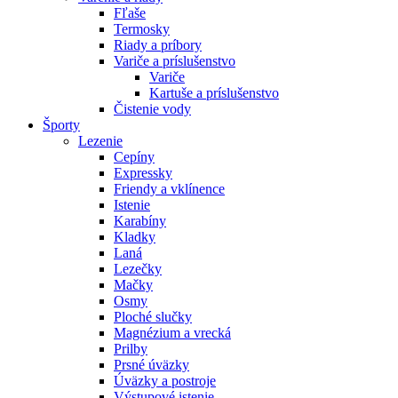
Fľaše
Termosky
Riady a príbory
Variče a príslušenstvo
Variče
Kartuše a príslušenstvo
Čistenie vody
Športy
Lezenie
Cepíny
Expressky
Friendy a vklínence
Istenie
Karabíny
Kladky
Laná
Lezečky
Mačky
Osmy
Ploché slučky
Magnézium a vrecká
Prilby
Prsné úväzky
Úväzky a postroje
Výstupové istenie