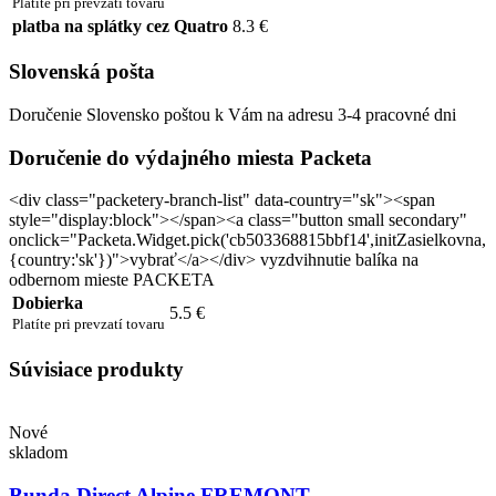
Platíte pri prevzatí tovaru
platba na splátky cez Quatro
8.3 €
Slovenská pošta
Doručenie Slovensko poštou k Vám na adresu 3-4 pracovné dni
Doručenie do výdajného miesta Packeta
<div class="packetery-branch-list" data-country="sk"><span
style="display:block"></span><a class="button small secondary"
onclick="Packeta.Widget.pick('cb503368815bbf14',initZasielkovna,
{country:'sk'})">vybrať</a></div> vyzdvihnutie balíka na
odbernom mieste PACKETA
Dobierka
5.5 €
Platíte pri prevzatí tovaru
Súvisiace produkty
Nové
skladom
Bunda Direct Alpine FREMONT