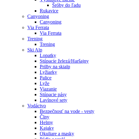
Šróby do ľadu
Rukavice
Canyoning
Canyoning
Via Ferrata
Via Ferrata
Trening
Trening
Ski Alp
Lopatky
Stúpacie železá/Haršajny
Prilby na skialp
Lyžiarky
Palice
Lyže
Viazanie
Stúpacie pásy
Lavínové sety
Vodáctvo
Bezpečnosť na vode - vesty
Člny
Helmy
Kajaky
Okuliare a masky