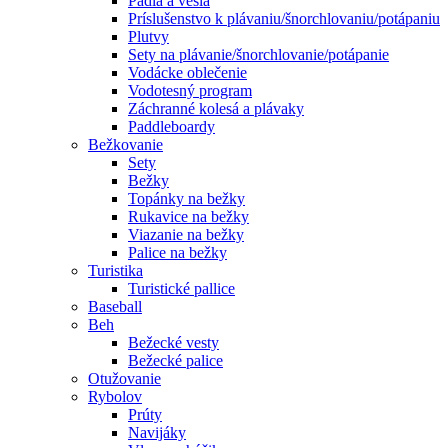
Pádla a veslá
Príslušenstvo k plávaniu/šnorchlovaniu/potápaniu
Plutvy
Sety na plávanie/šnorchlovanie/potápanie
Vodácke oblečenie
Vodotesný program
Záchranné kolesá a plávaky
Paddleboardy
Bežkovanie
Sety
Bežky
Topánky na bežky
Rukavice na bežky
Viazanie na bežky
Palice na bežky
Turistika
Turistické pallice
Baseball
Beh
Bežecké vesty
Bežecké palice
Otužovanie
Rybolov
Prúty
Navijáky