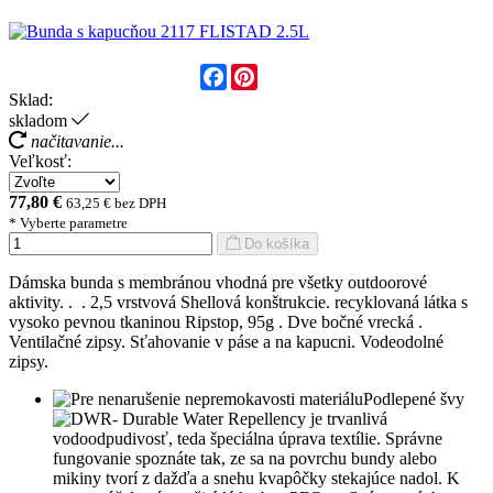
Facebook
Pinterest
Sklad:
skladom
načitavanie...
Veľkosť:
77,80 €
63,25 € bez DPH
* Vyberte parametre
Do košíka
Dámska bunda s membránou vhodná pre všetky outdoorové
aktivity. . . 2,5 vrstvová Shellová konštrukcie. recyklovaná látka s
vysoko pevnou tkaninou Ripstop, 95g . Dve bočné vrecká .
Ventilačné zipsy. Sťahovanie v páse a na kapucni. Vodeodolné
zipsy.
Podlepené švy