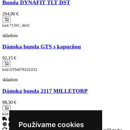
Bunda DYNAFIT TLT DST
204,90 €
kód:71501_4641
skladom
Dámska bunda GTS s kapucňou
92,15 €
kód:GTS407822L032
skladom
Dámska bunda 2117 MILLETORP
98,30 €
kód:7612911010
Doprava zadarmo
pri objednávke nad 230€
Používame cookies
Rýchle dodanie
Tovar Vám odošleme do 24 hodín