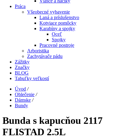
Vlasce a háčiky
Práca
Všeobecné vybavenie
Laná a príslušenstvo
Kotviace pomôcky
Karabíny a spojky
Oceľ
Spojky
Pracovné postroje
Arboristika
Zachytávače pádu
Zážitky
Značky
BLOG
Tabuľky veľkostí
Úvod
/
Oblečenie
/
Dámske
/
Bundy
Bunda s kapucňou 2117
FLISTAD 2.5L