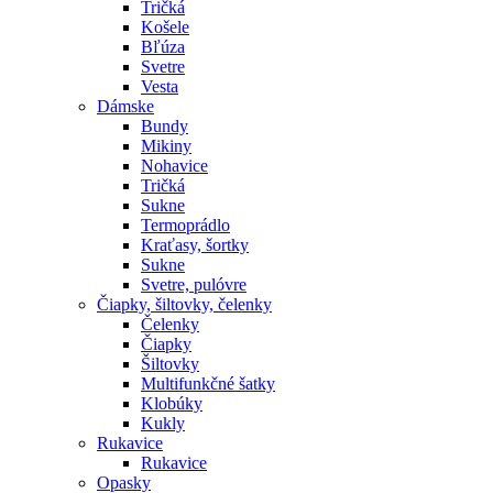
Tričká
Košele
Bľúza
Svetre
Vesta
Dámske
Bundy
Mikiny
Nohavice
Tričká
Sukne
Termoprádlo
Kraťasy, šortky
Sukne
Svetre, pulóvre
Čiapky, šiltovky, čelenky
Čelenky
Čiapky
Šiltovky
Multifunkčné šatky
Klobúky
Kukly
Rukavice
Rukavice
Opasky