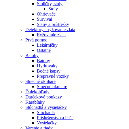
Stoličky, stoly
Stoly
Ohrievače
Survival
Stany a prístrešky
Detektory a ryžovanie zlata
Ryžovanie zlata
Prvá pomoc
Lekárničky
Ostatné
Batohy
Batohy
Hydrovaky
Bočné kapsy
Prepravné vozíky
Slnečné okuliare
Slnečné okuliare
Ďalekohľady
Darčekové poukazy
Karabínky
Slúchadlá a vysielačky
Slúchadlá
Príslušenstvo a PTT
Vysielačky
Varenie a riady