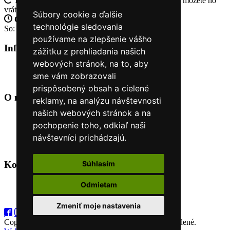
14 Dní na vrátenie tovaru
Ak Vám tovar nesadne, môžete ho
vrátiť
Súbory cookie a ďalšie
Otvorené celý týždeň
Po - pia: 8:30 - 16:30
technológie sledovania
So: 9:00 - 12:00
používame na zlepšenie vášho
Informácie
+
zážitku z prehliadania našich
webových stránok, na to, aby
O nás
sme vám zobrazovali
Kontakt
prispôsobený obsah a cielené
O nás
+
reklamy, na analýzu návštevnosti
našich webových stránok a na
Úvod
pochopenie toho, odkiaľ naši
Obchodné podmienky
Nákup na splátky cez Quatro
návštevníci prichádzajú.
Odstúpiť od zmluvy TU
Súhlasím
Kontakt
+
Odmietam
+421 915 44 15 99
eshop@horyasport.sk
Zmeniť moje nastavenia
Copyright (C) 2026
Hory a šport
. Všetky práva vyhradené.