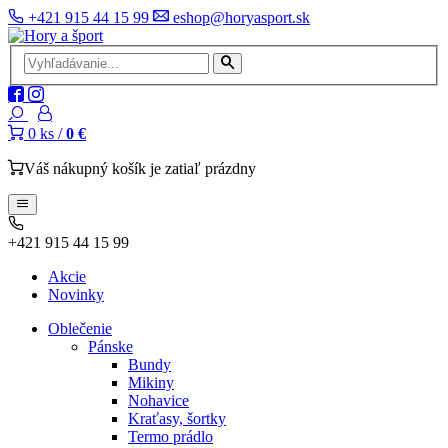
+421 915 44 15 99
eshop@horyasport.sk
0
ks /
0 €
Váš nákupný košík je zatiaľ prázdny
+421 915 44 15 99
Akcie
Novinky
Oblečenie
Pánske
Bundy
Mikiny
Nohavice
Kraťasy, šortky
Termo prádlo