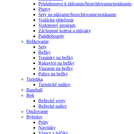
Príslušenstvo k plávaniu/šnorchlovaniu/potápaniu
Plutvy
Sety na plávanie/šnorchlovanie/potápanie
Vodácke oblečenie
Vodotesný program
Záchranné kolesá a plávaky
Paddleboardy
Bežkovanie
Sety
Bežky
Topánky na bežky
Rukavice na bežky
Viazanie na bežky
Palice na bežky
Turistika
Turistické pallice
Baseball
Beh
Bežecké vesty
Bežecké palice
Otužovanie
Rybolov
Prúty
Navijáky
Vlasce a háčiky