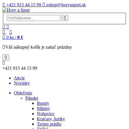
+421 915 44 15 99
eshop@horyasport.sk
0
ks /
0 €
Váš nákupný košík je zatiaľ prázdny
+421 915 44 15 99
Akcie
Novinky
Oblečenie
Pánske
Bundy
Mikiny
Nohavice
Kraťasy, šortky
Termo prádlo