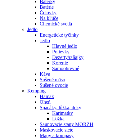
Baterky
Batérie
Čelovky
Na kľúče
Chemické svetlá
Jedlo
Energetické tyčinky
Jedlo
Hlavné jedlo
Polievky
Dezerty/raňajky
Korenie
Samoohrevné
Káva
Sušené mäso
Sušené ovocie
Kemping
Hamak
Oheň
Spacáky, lôžka, deky
Karimatky
Lôžka
Saunovacie stany MORZH
Maskovacie siete
Mapy a kompasy