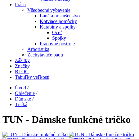
Práca
Všeobecné vybavenie
Laná a príslušenstvo
Kotviace pomôcky
Karabíny a spojky
Oceľ
Spojky
Pracovné postroje
Arboristika
Zachytávače pádu
Zážitky
Značky
BLOG
Tabuľky veľkostí
Úvod
/
Oblečenie
/
Dámske
/
Tričká
TUN - Dámske funkčné tričko