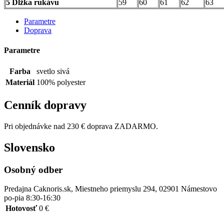
5 Dĺžka rukávu
59
60
61
62
63
Parametre
Doprava
Parametre
Farba
svetlo sivá
Materiál
100% polyester
Cenník dopravy
Pri objednávke nad 230 € doprava ZADARMO.
Slovensko
Osobný odber
Predajna Caknoris.sk, Miestneho priemyslu 294, 02901 Námestovo
po-pia 8:30-16:30
Hotovosť
0 €