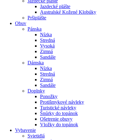
Jazdecké plášte
Jazdecké plášte
Australské Kožené Klobúky
Pršiplášte
Obuv
Pánska
Nízka
Stredná
Vysoká
Zimná
Sandále
Dámska
Nízka
Stredná
Zimná
Sandále
Doplnky
Ponožky
Protišmykové návleky
Turistické návleky
Šnúrky do topánok
Ošetrenie obuvy
Vložky do topánok
Vybavenie
Svietidlá