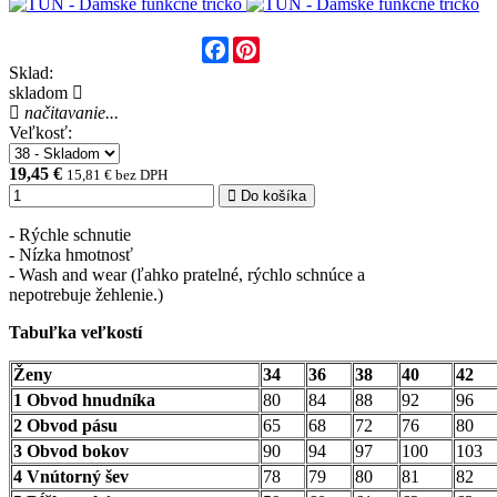
Facebook
Pinterest
Sklad:
skladom
načitavanie...
Veľkosť:
19,45 €
15,81 € bez DPH
Do košíka
- Rýchle schnutie
- Nízka hmotnosť
- Wash and wear (ľahko pratelné, rýchlo schnúce a
nepotrebuje žehlenie.)
Tabuľka veľkostí
Ženy
34
36
38
40
42
1 Obvod hnudníka
80
84
88
92
96
2 Obvod pásu
65
68
72
76
80
3 Obvod bokov
90
94
97
100
103
4 Vnútorný šev
78
79
80
81
82