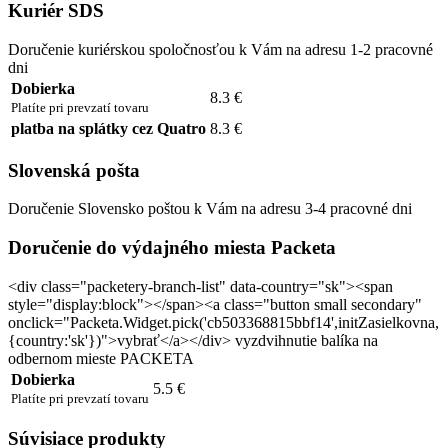
Kuriér SDS
Doručenie kuriérskou spoločnosťou k Vám na adresu 1-2 pracovné
dni
Dobierka
8.3 €
Platíte pri prevzatí tovaru
platba na splátky cez Quatro
8.3 €
Slovenská pošta
Doručenie Slovensko poštou k Vám na adresu 3-4 pracovné dni
Doručenie do výdajného miesta Packeta
<div class="packetery-branch-list" data-country="sk"><span
style="display:block"></span><a class="button small secondary"
onclick="Packeta.Widget.pick('cb503368815bbf14',initZasielkovna,
{country:'sk'})">vybrať</a></div> vyzdvihnutie balíka na
odbernom mieste PACKETA
Dobierka
5.5 €
Platíte pri prevzatí tovaru
Súvisiace produkty