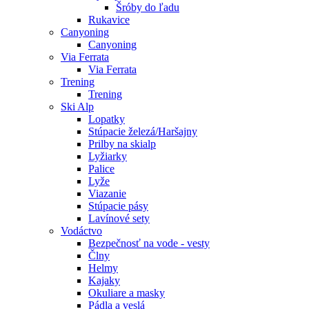
Šróby do ľadu
Rukavice
Canyoning
Canyoning
Via Ferrata
Via Ferrata
Trening
Trening
Ski Alp
Lopatky
Stúpacie železá/Haršajny
Prilby na skialp
Lyžiarky
Palice
Lyže
Viazanie
Stúpacie pásy
Lavínové sety
Vodáctvo
Bezpečnosť na vode - vesty
Člny
Helmy
Kajaky
Okuliare a masky
Pádla a veslá