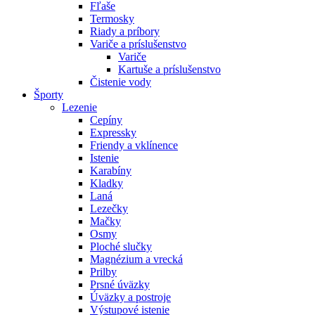
Fľaše
Termosky
Riady a príbory
Variče a príslušenstvo
Variče
Kartuše a príslušenstvo
Čistenie vody
Športy
Lezenie
Cepíny
Expressky
Friendy a vklínence
Istenie
Karabíny
Kladky
Laná
Lezečky
Mačky
Osmy
Ploché slučky
Magnézium a vrecká
Prilby
Prsné úväzky
Úväzky a postroje
Výstupové istenie