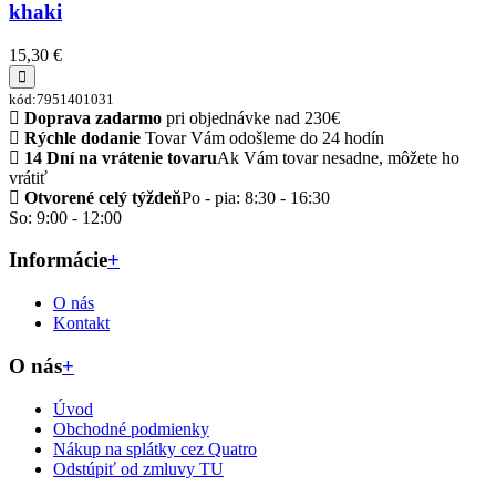
khaki
15,30 €
kód:7951401031
Doprava zadarmo
pri objednávke nad 230€
Rýchle dodanie
Tovar Vám odošleme do 24 hodín
14 Dní na vrátenie tovaru
Ak Vám tovar nesadne, môžete ho
vrátiť
Otvorené celý týždeň
Po - pia: 8:30 - 16:30
So: 9:00 - 12:00
Informácie
+
O nás
Kontakt
O nás
+
Úvod
Obchodné podmienky
Nákup na splátky cez Quatro
Odstúpiť od zmluvy TU