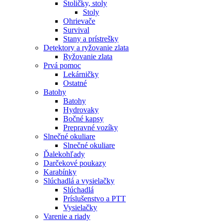
Stoličky, stoly
Stoly
Ohrievače
Survival
Stany a prístrešky
Detektory a ryžovanie zlata
Ryžovanie zlata
Prvá pomoc
Lekárničky
Ostatné
Batohy
Batohy
Hydrovaky
Bočné kapsy
Prepravné vozíky
Slnečné okuliare
Slnečné okuliare
Ďalekohľady
Darčekové poukazy
Karabínky
Slúchadlá a vysielačky
Slúchadlá
Príslušenstvo a PTT
Vysielačky
Varenie a riady