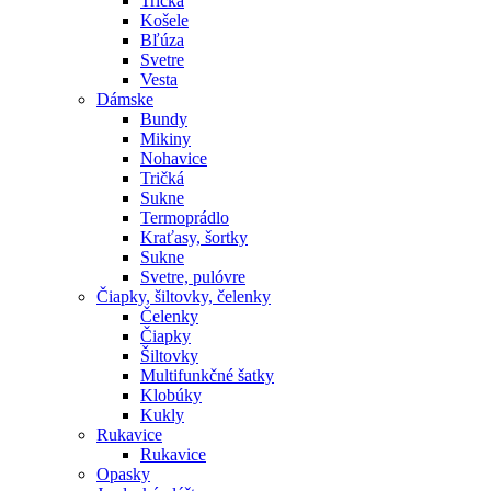
Tričká
Košele
Bľúza
Svetre
Vesta
Dámske
Bundy
Mikiny
Nohavice
Tričká
Sukne
Termoprádlo
Kraťasy, šortky
Sukne
Svetre, pulóvre
Čiapky, šiltovky, čelenky
Čelenky
Čiapky
Šiltovky
Multifunkčné šatky
Klobúky
Kukly
Rukavice
Rukavice
Opasky