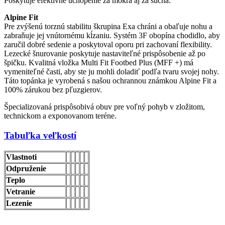
Poskytuje efektívne uchopenie za mokra aj za sucha.
Alpine Fit
Pre zvýšenú torznú stabilitu škrupina Exa chráni a obaľuje nohu a
zabraňuje jej vnútornému kĺzaniu. Systém 3F obopína chodidlo, aby
zaručil dobré sedenie a poskytoval oporu pri zachovaní flexibility.
Lezecké šnurovanie poskytuje nastaviteľné prispôsobenie až po
špičku. Kvalitná vložka Multi Fit Footbed Plus (MFF +) má
vymeniteľné časti, aby ste ju mohli doladiť podľa tvaru svojej nohy.
Táto topánka je vyrobená s našou ochrannou známkou Alpine Fit a
100% zárukou bez pľuzgierov.
Špecializovaná prispôsobivá obuv pre voľný pohyb v zložitom,
technickom a exponovanom teréne.
Tabuľka veľkos
tí
Vlastnoti
Odpruženie
Teplo
Vetranie
Lezenie