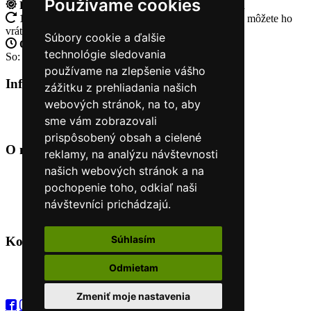
Používame cookies
Rýchle dodanie
Tovar Vám odošleme do 24 hodín
14 Dní na vrátenie tovaru
Ak Vám tovar nesadne, môžete ho
vrátiť
Súbory cookie a ďalšie
Otvorené celý týždeň
Po - pia: 8:30 - 16:30
technológie sledovania
So: 9:00 - 12:00
používame na zlepšenie vášho
Informácie
+
zážitku z prehliadania našich
webových stránok, na to, aby
O nás
sme vám zobrazovali
Kontakt
prispôsobený obsah a cielené
O nás
+
reklamy, na analýzu návštevnosti
našich webových stránok a na
Úvod
pochopenie toho, odkiaľ naši
Obchodné podmienky
Nákup na splátky cez Quatro
návštevníci prichádzajú.
Odstúpiť od zmluvy TU
Súhlasím
Kontakt
+
Odmietam
+421 915 44 15 99
eshop@horyasport.sk
Zmeniť moje nastavenia