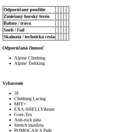
Odporúčané použitie
Zmiešaný horský terén
Bahno / tráva
Sneh / ľad
Skalnatá / technická cesta
Odporúčaná činnosť
Alpine Climbing
Alpine Trekking
Vybavenie
3F
Climbing Lacing
MFF+
EXA-SHELLVibram
Gore-Tex
Anti-rock päta
Stretch manžeta
POMOCA® S Path