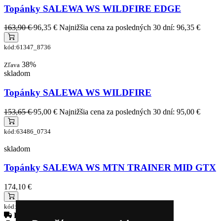
Topánky SALEWA WS WILDFIRE EDGE
163,90 €
96,35 €
Najnižšia cena za posledných 30 dní: 96,35 €
kód:61347_8736
38%
Zľava
skladom
Topánky SALEWA WS WILDFIRE
153,65 €
95,00 €
Najnižšia cena za posledných 30 dní: 95,00 €
kód:63486_0734
skladom
Topánky SALEWA WS MTN TRAINER MID GTX
174,10 €
kód:63488_8964
Doprava zadarmo
pri objednávke nad 230€