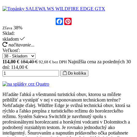
Facebook
Pinterest
38%
Zľava
Sklad:
skladom
načitavanie...
Veľkosť:
114,00 €
184,40 €
Najnižšia cena za posledných 30
92,68 € bez DPH
dní: 114,00 €
Do košíka
Hľadáte ľahkú a všestrannú turistickú obuv, ktorou sa môžete
priblížiť a vystúpiť v nej v exponovanom technickom teréne?
Nehľadajte ďalej. Wildfire Edge je svižná technická obuv, ktorá sa
rýchlo a ľahko prepína z turistického režimu do horolezeckého
režimu. Systém Salewa Switchfit je navrhnutý spolu s
profesionálnymi horolezcami a horskými vodcami v Dolomitoch a
podrobený rozsiahlym testom. Je rovnako jednoduchý ako
inteligentný. Šnurovaním a napnutím prídavného očka potiahnete