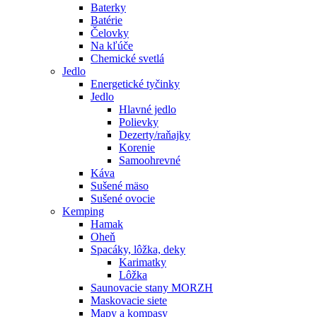
Baterky
Batérie
Čelovky
Na kľúče
Chemické svetlá
Jedlo
Energetické tyčinky
Jedlo
Hlavné jedlo
Polievky
Dezerty/raňajky
Korenie
Samoohrevné
Káva
Sušené mäso
Sušené ovocie
Kemping
Hamak
Oheň
Spacáky, lôžka, deky
Karimatky
Lôžka
Saunovacie stany MORZH
Maskovacie siete
Mapy a kompasy