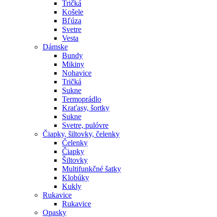
Tričká
Košele
Bľúza
Svetre
Vesta
Dámske
Bundy
Mikiny
Nohavice
Tričká
Sukne
Termoprádlo
Kraťasy, šortky
Sukne
Svetre, pulóvre
Čiapky, šiltovky, čelenky
Čelenky
Čiapky
Šiltovky
Multifunkčné šatky
Klobúky
Kukly
Rukavice
Rukavice
Opasky