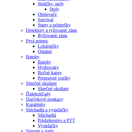
Stoličky, stoly
Stoly
Ohrievače
Survival
Stany a prístrešky
Detektory a ryžovanie zlata
Ryžovanie zlata
Prvá pomoc
Lekárničky
Ostatné
Batohy
Batohy
Hydrovaky
Bočné kapsy
Prepravné vozíky
Slnečné okuliare
Slnečné okuliare
Ďalekohľady
Darčekové poukazy
Karabínky
Slúchadlá a vysielačky
Slúchadlá
Príslušenstvo a PTT
Vysielačky
Varenie a riady