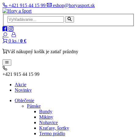
+421 915 44 15 99
eshop@horyasport.sk
0
ks /
0 €
Váš nákupný košík je zatiaľ prázdny
+421 915 44 15 99
Akcie
Novinky
Oblečenie
Pánske
Bundy
Mikiny
Nohavice
Kraťasy, šortky
Termo prádlo