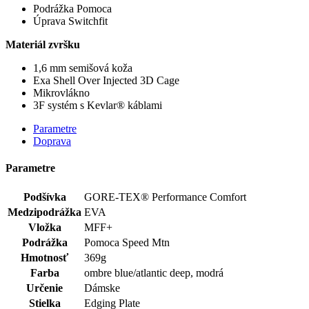
Podrážka Pomoca
Úprava Switchfit
Materiál zvršku
1,6 mm semišová koža
Exa Shell Over Injected 3D Cage
Mikrovlákno
3F systém s Kevlar® káblami
Parametre
Doprava
Parametre
Podšívka
GORE-TEX® Performance Comfort
Medzipodrážka
EVA
Vložka
MFF+
Podrážka
Pomoca Speed Mtn
Hmotnosť
369g
Farba
ombre blue/atlantic deep, modrá
Určenie
Dámske
Stielka
Edging Plate