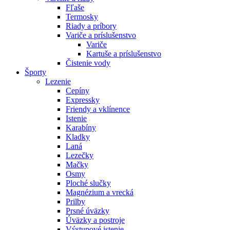
Fľaše
Termosky
Riady a príbory
Variče a príslušenstvo
Variče
Kartuše a príslušenstvo
Čistenie vody
Športy
Lezenie
Cepíny
Expressky
Friendy a vklínence
Istenie
Karabíny
Kladky
Laná
Lezečky
Mačky
Osmy
Ploché slučky
Magnézium a vrecká
Prilby
Prsné úväzky
Úväzky a postroje
Výstupové istenie