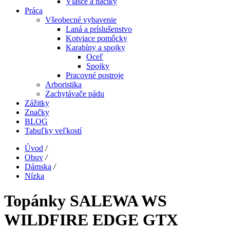
Vlasce a háčiky
Práca
Všeobecné vybavenie
Laná a príslušenstvo
Kotviace pomôcky
Karabíny a spojky
Oceľ
Spojky
Pracovné postroje
Arboristika
Zachytávače pádu
Zážitky
Značky
BLOG
Tabuľky veľkostí
Úvod
/
Obuv
/
Dámska
/
Nízka
Topánky SALEWA WS
WILDFIRE EDGE GTX