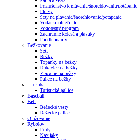
Pádla a veslá
Príslušenstvo k plávaniu/šnorchlovaniu/potápaniu
Plutvy
Sety na plávanie/šnorchlovanie/potápanie
Vodácke oblečenie
Vodotesný program
Záchranné kolesá a plávaky
Paddleboardy
Bežkovanie
Sety
Bežky
Topánky na bežky
Rukavice na bežky
Viazanie na bežky
Palice na bežky
Turistika
Turistické pallice
Baseball
Beh
Bežecké vesty
Bežecké palice
Otužovanie
Rybolov
Prúty
Navijáky