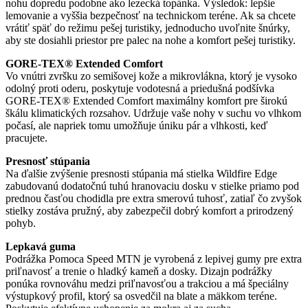
nohu dopredu podobne ako lezecká topánka. Výsledok: lepšie
lemovanie a vyššia bezpečnosť na technickom teréne. Ak sa chcete
vrátiť späť do režimu pešej turistiky, jednoducho uvoľnite šnúrky,
aby ste dosiahli priestor pre palec na nohe a komfort pešej turistiky.
GORE-TEX® Extended Comfort
Vo vnútri zvršku zo semišovej kože a mikrovlákna, ktorý je vysoko
odolný proti oderu, poskytuje vodotesná a priedušná podšívka
GORE-TEX® Extended Comfort maximálny komfort pre širokú
škálu klimatických rozsahov. Udržuje vaše nohy v suchu vo vlhkom
počasí, ale napriek tomu umožňuje úniku pár a vlhkosti, keď
pracujete.
Presnosť stúpania
Na ďalšie zvýšenie presnosti stúpania má stielka Wildfire Edge
zabudovanú dodatočnú tuhú hranovaciu dosku v stielke priamo pod
prednou časťou chodidla pre extra smerovú tuhosť, zatiaľ čo zvyšok
stielky zostáva pružný, aby zabezpečil dobrý komfort a prirodzený
pohyb.
Lepkavá guma
Podrážka Pomoca Speed ​​MTN je vyrobená z lepivej gumy pre extra
priľnavosť a trenie o hladký kameň a dosky. Dizajn podrážky
ponúka rovnováhu medzi priľnavosťou a trakciou a má špeciálny
výstupkový profil, ktorý sa osvedčil na blate a mäkkom teréne.