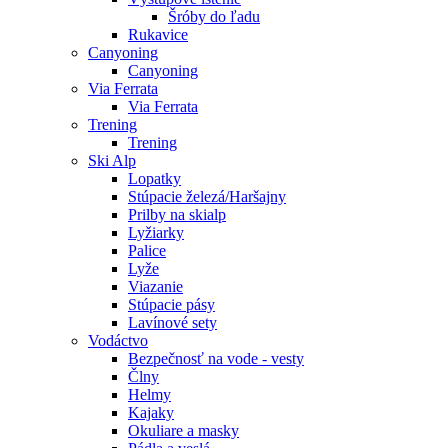
Šróby do ľadu
Rukavice
Canyoning
Canyoning
Via Ferrata
Via Ferrata
Trening
Trening
Ski Alp
Lopatky
Stúpacie železá/Haršajny
Prilby na skialp
Lyžiarky
Palice
Lyže
Viazanie
Stúpacie pásy
Lavínové sety
Vodáctvo
Bezpečnosť na vode - vesty
Člny
Helmy
Kajaky
Okuliare a masky