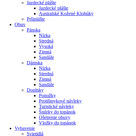
Jazdecké plášte
Jazdecké plášte
Australské Kožené Klobúky
Pršiplášte
Obuv
Pánska
Nízka
Stredná
Vysoká
Zimná
Sandále
Dámska
Nízka
Stredná
Zimná
Sandále
Doplnky
Ponožky
Protišmykové návleky
Turistické návleky
Šnúrky do topánok
Ošetrenie obuvy
Vložky do topánok
Vybavenie
Svietidlá