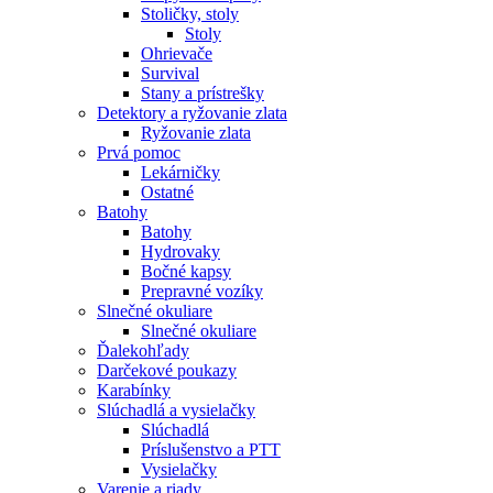
Stoličky, stoly
Stoly
Ohrievače
Survival
Stany a prístrešky
Detektory a ryžovanie zlata
Ryžovanie zlata
Prvá pomoc
Lekárničky
Ostatné
Batohy
Batohy
Hydrovaky
Bočné kapsy
Prepravné vozíky
Slnečné okuliare
Slnečné okuliare
Ďalekohľady
Darčekové poukazy
Karabínky
Slúchadlá a vysielačky
Slúchadlá
Príslušenstvo a PTT
Vysielačky
Varenie a riady