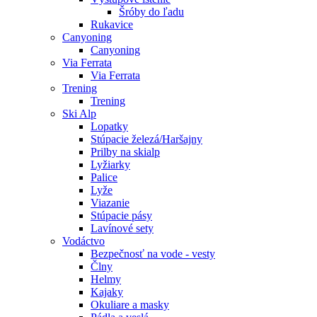
Šróby do ľadu
Rukavice
Canyoning
Canyoning
Via Ferrata
Via Ferrata
Trening
Trening
Ski Alp
Lopatky
Stúpacie železá/Haršajny
Prilby na skialp
Lyžiarky
Palice
Lyže
Viazanie
Stúpacie pásy
Lavínové sety
Vodáctvo
Bezpečnosť na vode - vesty
Člny
Helmy
Kajaky
Okuliare a masky