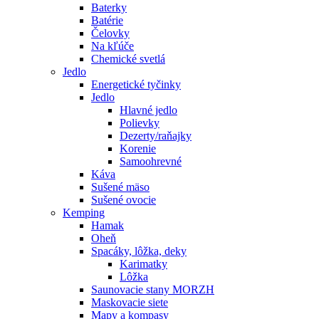
Baterky
Batérie
Čelovky
Na kľúče
Chemické svetlá
Jedlo
Energetické tyčinky
Jedlo
Hlavné jedlo
Polievky
Dezerty/raňajky
Korenie
Samoohrevné
Káva
Sušené mäso
Sušené ovocie
Kemping
Hamak
Oheň
Spacáky, lôžka, deky
Karimatky
Lôžka
Saunovacie stany MORZH
Maskovacie siete
Mapy a kompasy