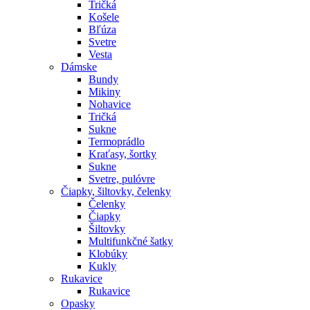
Tričká
Košele
Bľúza
Svetre
Vesta
Dámske
Bundy
Mikiny
Nohavice
Tričká
Sukne
Termoprádlo
Kraťasy, šortky
Sukne
Svetre, pulóvre
Čiapky, šiltovky, čelenky
Čelenky
Čiapky
Šiltovky
Multifunkčné šatky
Klobúky
Kukly
Rukavice
Rukavice
Opasky