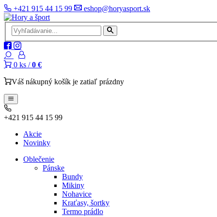
+421 915 44 15 99
eshop@horyasport.sk
0
ks /
0 €
Váš nákupný košík je zatiaľ prázdny
+421 915 44 15 99
Akcie
Novinky
Oblečenie
Pánske
Bundy
Mikiny
Nohavice
Kraťasy, šortky
Termo prádlo