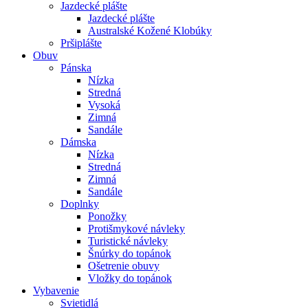
Jazdecké plášte
Jazdecké plášte
Australské Kožené Klobúky
Pršiplášte
Obuv
Pánska
Nízka
Stredná
Vysoká
Zimná
Sandále
Dámska
Nízka
Stredná
Zimná
Sandále
Doplnky
Ponožky
Protišmykové návleky
Turistické návleky
Šnúrky do topánok
Ošetrenie obuvy
Vložky do topánok
Vybavenie
Svietidlá