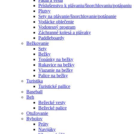
Pádla a veslá
Príslušenstvo k plávaniu/šnorchlovaniu/potápaniu
Plutvy
Sety na plávanie/šnorchlovanie/potápanie
Vodácke oblečenie
Vodotesný program
Záchranné kolesá a plávaky
Paddleboardy
Bežkovanie
Sety
Bežky
Topánky na bežky
Rukavice na bežky
Viazanie na bežky
Palice na bežky
Turistika
Turistické pallice
Baseball
Beh
Bežecké vesty
Bežecké palice
Otužovanie
Rybolov
Prúty
Navijáky