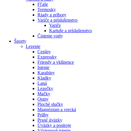
Fľaše
Termosky
Riady a príbory
Variče a príslušenstvo
Variče
Kartuše a príslušenstvo
Čistenie vody
Športy
Lezenie
Cepíny
Expressky
Friendy a vklínence
Istenie
Karabíny
Kladky
Laná
Lezečky
Mačky
Osmy
Ploché slučky
Magnézium a vrecká
Prilby
Prsné úväzky
Úväzky a postroje
Výstupové istenie