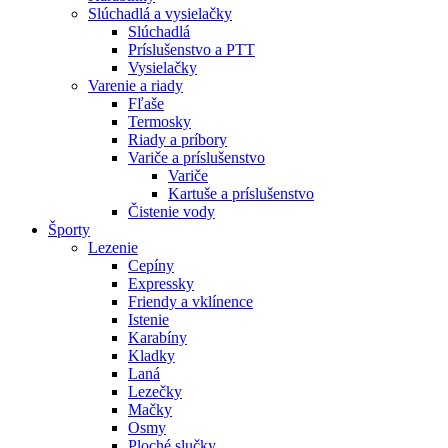
Slúchadlá a vysielačky
Slúchadlá
Príslušenstvo a PTT
Vysielačky
Varenie a riady
Fľaše
Termosky
Riady a príbory
Variče a príslušenstvo
Variče
Kartuše a príslušenstvo
Čistenie vody
Športy
Lezenie
Cepíny
Expressky
Friendy a vklínence
Istenie
Karabíny
Kladky
Laná
Lezečky
Mačky
Osmy
Ploché slučky