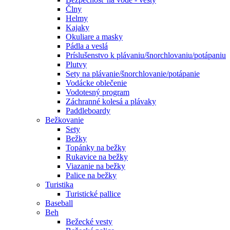
Člny
Helmy
Kajaky
Okuliare a masky
Pádla a veslá
Príslušenstvo k plávaniu/šnorchlovaniu/potápaniu
Plutvy
Sety na plávanie/šnorchlovanie/potápanie
Vodácke oblečenie
Vodotesný program
Záchranné kolesá a plávaky
Paddleboardy
Bežkovanie
Sety
Bežky
Topánky na bežky
Rukavice na bežky
Viazanie na bežky
Palice na bežky
Turistika
Turistické pallice
Baseball
Beh
Bežecké vesty