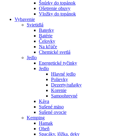
Šnúrky do topánok
Ošetrenie obuvy
Vložky do topánok
Vybavenie
Svietidlá
Baterky
Batérie
Čelovky
Na kľúče
Chemické svetlá
Jedlo
Energetické tyčinky
Jedlo
Hlavné jedlo
Polievky
Dezerty/raňajky
Korenie
Samoohrevné
Káva
Sušené mäso
Sušené ovocie
Kemping
Hamak
Oheň
Spacáky, lôžka, deky