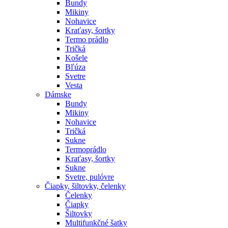
Bundy
Mikiny
Nohavice
Kraťasy, šortky
Termo prádlo
Tričká
Košele
Bľúza
Svetre
Vesta
Dámske
Bundy
Mikiny
Nohavice
Tričká
Sukne
Termoprádlo
Kraťasy, šortky
Sukne
Svetre, pulóvre
Čiapky, šiltovky, čelenky
Čelenky
Čiapky
Šiltovky
Multifunkčné šatky