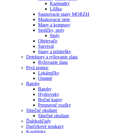
Karimatky
Lôžka
Saunovacie stany MORZH
Maskovacie siete
Mapy a kompasy
Stoličky, stoly
Stoly
Ohrievače
Survival
Stany a prístrešky
Detektory a ryžovanie zlata
Ryžovanie zlata
Prvá pomoc
Lekárničky
Ostatné
Batohy
Batohy
Hydrovaky
Bočné kapsy
Prepravné vozíky
Slnečné okuliare
Slnečné okuliare
Ďalekohľady
Darčekové poukazy
Karabínky