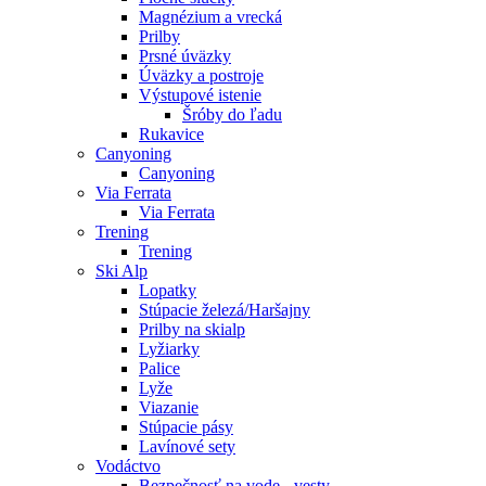
Magnézium a vrecká
Prilby
Prsné úväzky
Úväzky a postroje
Výstupové istenie
Šróby do ľadu
Rukavice
Canyoning
Canyoning
Via Ferrata
Via Ferrata
Trening
Trening
Ski Alp
Lopatky
Stúpacie železá/Haršajny
Prilby na skialp
Lyžiarky
Palice
Lyže
Viazanie
Stúpacie pásy
Lavínové sety
Vodáctvo
Bezpečnosť na vode - vesty