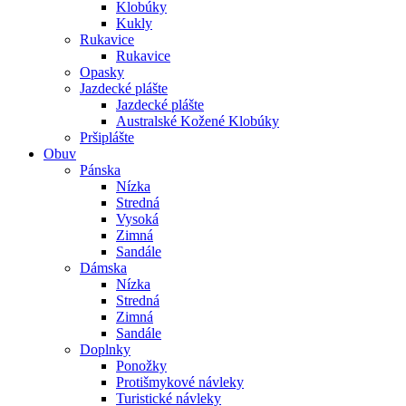
Klobúky
Kukly
Rukavice
Rukavice
Opasky
Jazdecké plášte
Jazdecké plášte
Australské Kožené Klobúky
Pršiplášte
Obuv
Pánska
Nízka
Stredná
Vysoká
Zimná
Sandále
Dámska
Nízka
Stredná
Zimná
Sandále
Doplnky
Ponožky
Protišmykové návleky
Turistické návleky