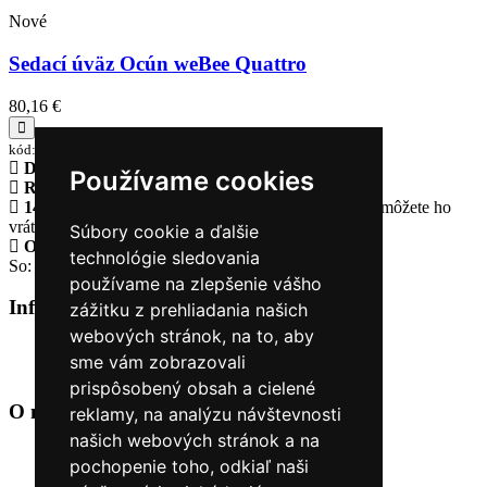
Nové
Sedací úväz Ocún weBee Quattro
80,16 €
kód:03210
Doprava zadarmo
pri objednávke nad 230€
Používame cookies
Rýchle dodanie
Tovar Vám odošleme do 24 hodín
14 Dní na vrátenie tovaru
Ak Vám tovar nesadne, môžete ho
vrátiť
Súbory cookie a ďalšie
Otvorené celý týždeň
Po - pia: 8:30 - 16:30
technológie sledovania
So: 9:00 - 12:00
používame na zlepšenie vášho
Informácie
+
zážitku z prehliadania našich
webových stránok, na to, aby
O nás
sme vám zobrazovali
Kontakt
prispôsobený obsah a cielené
O nás
+
reklamy, na analýzu návštevnosti
našich webových stránok a na
Úvod
pochopenie toho, odkiaľ naši
Obchodné podmienky