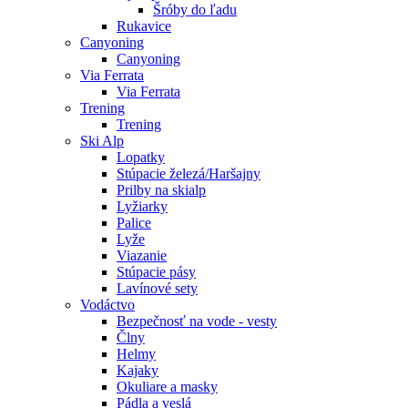
Šróby do ľadu
Rukavice
Canyoning
Canyoning
Via Ferrata
Via Ferrata
Trening
Trening
Ski Alp
Lopatky
Stúpacie železá/Haršajny
Prilby na skialp
Lyžiarky
Palice
Lyže
Viazanie
Stúpacie pásy
Lavínové sety
Vodáctvo
Bezpečnosť na vode - vesty
Člny
Helmy
Kajaky
Okuliare a masky
Pádla a veslá