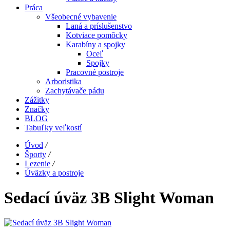
Práca
Všeobecné vybavenie
Laná a príslušenstvo
Kotviace pomôcky
Karabíny a spojky
Oceľ
Spojky
Pracovné postroje
Arboristika
Zachytávače pádu
Zážitky
Značky
BLOG
Tabuľky veľkostí
Úvod
/
Športy
/
Lezenie
/
Úväzky a postroje
Sedací úväz 3B Slight Woman