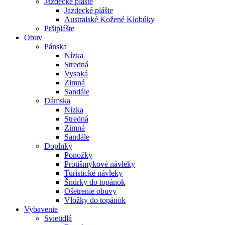
Jazdecké plášte
Jazdecké plášte
Australské Kožené Klobúky
Pršiplášte
Obuv
Pánska
Nízka
Stredná
Vysoká
Zimná
Sandále
Dámska
Nízka
Stredná
Zimná
Sandále
Doplnky
Ponožky
Protišmykové návleky
Turistické návleky
Šnúrky do topánok
Ošetrenie obuvy
Vložky do topánok
Vybavenie
Svietidlá