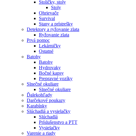
Stoličky, stoly
Stoly
Ohrievače
Survival
Stany a prístrešky
Detektory a ryžovanie zlata
Ryžovanie zlata
Prvá pomoc
Lekárničky
Ostatné
Batohy
Batohy
Hydrovaky
Bočné kapsy
Prepravné vozíky
Slnečné okuliare
Slnečné okuliare
Ďalekohľady
Darčekové poukazy
Karabínky
Slúchadlá a vysielačky
Slúchadlá
Príslušenstvo a PTT
Vysielačky
Varenie a riady