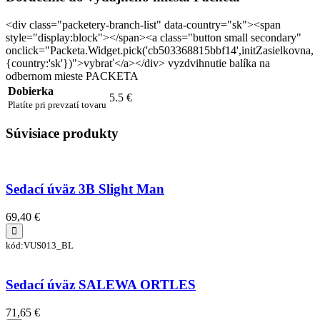
<div class="packetery-branch-list" data-country="sk"><span
style="display:block"></span><a class="button small secondary"
onclick="Packeta.Widget.pick('cb503368815bbf14',initZasielkovna,
{country:'sk'})">vybrať</a></div> vyzdvihnutie balíka na
odbernom mieste PACKETA
Dobierka
5.5 €
Platíte pri prevzatí tovaru
Súvisiace produkty
Sedací úväz 3B Slight Man
69,40 €
kód:VUS013_BL
Sedací úväz SALEWA ORTLES
71,65 €