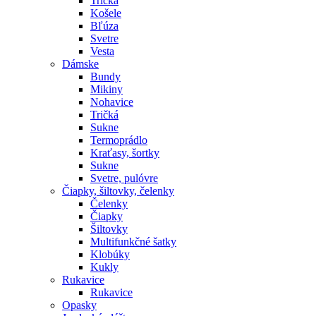
Tričká
Košele
Bľúza
Svetre
Vesta
Dámske
Bundy
Mikiny
Nohavice
Tričká
Sukne
Termoprádlo
Kraťasy, šortky
Sukne
Svetre, pulóvre
Čiapky, šiltovky, čelenky
Čelenky
Čiapky
Šiltovky
Multifunkčné šatky
Klobúky
Kukly
Rukavice
Rukavice
Opasky