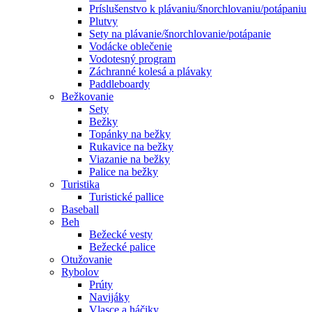
Príslušenstvo k plávaniu/šnorchlovaniu/potápaniu
Plutvy
Sety na plávanie/šnorchlovanie/potápanie
Vodácke oblečenie
Vodotesný program
Záchranné kolesá a plávaky
Paddleboardy
Bežkovanie
Sety
Bežky
Topánky na bežky
Rukavice na bežky
Viazanie na bežky
Palice na bežky
Turistika
Turistické pallice
Baseball
Beh
Bežecké vesty
Bežecké palice
Otužovanie
Rybolov
Prúty
Navijáky
Vlasce a háčiky