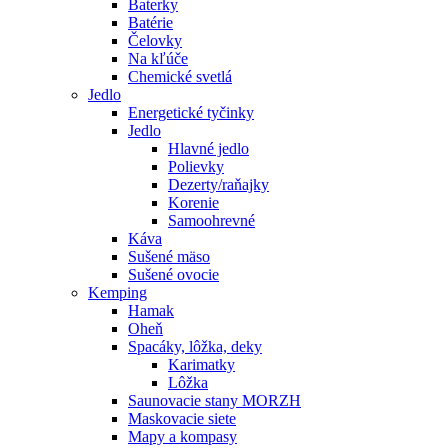
Baterky
Batérie
Čelovky
Na kľúče
Chemické svetlá
Jedlo
Energetické tyčinky
Jedlo
Hlavné jedlo
Polievky
Dezerty/raňajky
Korenie
Samoohrevné
Káva
Sušené mäso
Sušené ovocie
Kemping
Hamak
Oheň
Spacáky, lôžka, deky
Karimatky
Lôžka
Saunovacie stany MORZH
Maskovacie siete
Mapy a kompasy