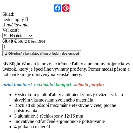
Facebook
Pinterest
Sklad:
nedostupný
načitavanie...
Veľkosť:
69,40 €
56,42 € bez DPH
Objednať a kontaktovať ma ohľadom dostupnosti
3B Slight Woman je nový, extrémne ľahký a pohodlný trojprackový
úväzok, ktorý je špeciálne vyvinutý pre ženy. Pomer medzi pásom a
nohavičkami je upravený na ženské miery.
nízká hmotnost
maximální komfort
sloboda pohybu
Výsledkom je ultraľahký a ultratenký nový úväzok vďaka
skvelým vlastnostiam zvoleného materiálu
Rozklad síl pôsobí maximálne efektívne v celej ploche
polstrovania
3 alumíniové rýchlospony 12/16 mm
Inovatívne odľahčené ergonomické polstrovanie
4 pútka na materiál