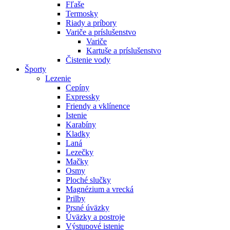
Fľaše
Termosky
Riady a príbory
Variče a príslušenstvo
Variče
Kartuše a príslušenstvo
Čistenie vody
Športy
Lezenie
Cepíny
Expressky
Friendy a vklínence
Istenie
Karabíny
Kladky
Laná
Lezečky
Mačky
Osmy
Ploché slučky
Magnézium a vrecká
Prilby
Prsné úväzky
Úväzky a postroje
Výstupové istenie