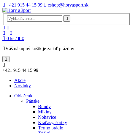
+421 915 44 15 99
eshop@horyasport.sk
0
ks /
0 €
Váš nákupný košík je zatiaľ prázdny
+421 915 44 15 99
Akcie
Novinky
Oblečenie
Pánske
Bundy
Mikiny
Nohavice
Kraťasy, šortky
Termo prádlo