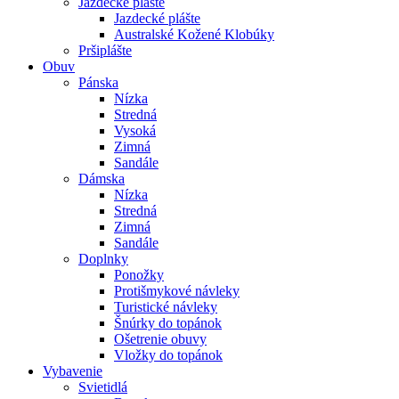
Jazdecké plášte
Jazdecké plášte
Australské Kožené Klobúky
Pršiplášte
Obuv
Pánska
Nízka
Stredná
Vysoká
Zimná
Sandále
Dámska
Nízka
Stredná
Zimná
Sandále
Doplnky
Ponožky
Protišmykové návleky
Turistické návleky
Šnúrky do topánok
Ošetrenie obuvy
Vložky do topánok
Vybavenie
Svietidlá