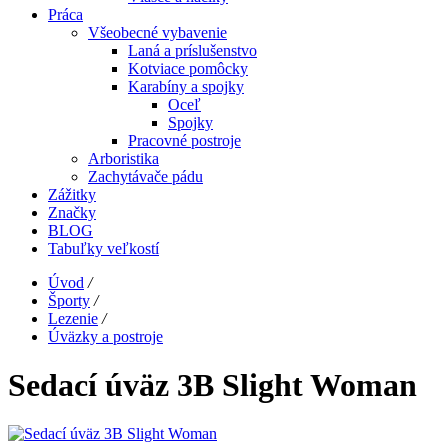
Práca
Všeobecné vybavenie
Laná a príslušenstvo
Kotviace pomôcky
Karabíny a spojky
Oceľ
Spojky
Pracovné postroje
Arboristika
Zachytávače pádu
Zážitky
Značky
BLOG
Tabuľky veľkostí
Úvod
/
Športy
/
Lezenie
/
Úväzky a postroje
Sedací úväz 3B Slight Woman