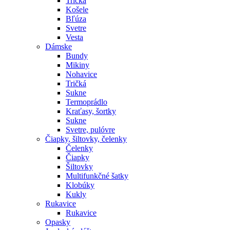
Tričká
Košele
Bľúza
Svetre
Vesta
Dámske
Bundy
Mikiny
Nohavice
Tričká
Sukne
Termoprádlo
Kraťasy, šortky
Sukne
Svetre, pulóvre
Čiapky, šiltovky, čelenky
Čelenky
Čiapky
Šiltovky
Multifunkčné šatky
Klobúky
Kukly
Rukavice
Rukavice
Opasky