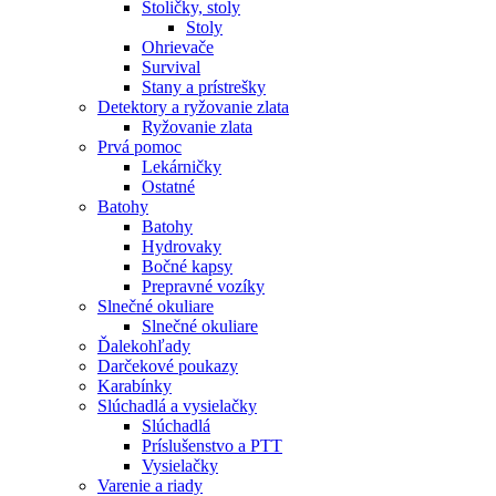
Stoličky, stoly
Stoly
Ohrievače
Survival
Stany a prístrešky
Detektory a ryžovanie zlata
Ryžovanie zlata
Prvá pomoc
Lekárničky
Ostatné
Batohy
Batohy
Hydrovaky
Bočné kapsy
Prepravné vozíky
Slnečné okuliare
Slnečné okuliare
Ďalekohľady
Darčekové poukazy
Karabínky
Slúchadlá a vysielačky
Slúchadlá
Príslušenstvo a PTT
Vysielačky
Varenie a riady