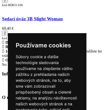
kód:BD651106
Sedací úväz 3B Slight Woman
69,40 €
kód:VUS014_BL
Doprava zadarmo
pri objednávke nad 230€
Používame cookies
Rýchle dodanie
Tovar Vám odošleme do 24 hodín
14 Dní na vrátenie tovaru
Ak Vám tovar nesadne, môžete ho
vrátiť
Súbory cookie a ďalšie
Otvorené celý týždeň
Po - pia: 8:30 - 16:30
technológie sledovania
So: 9:00 - 12:00
používame na zlepšenie vášho
Informácie
+
zážitku z prehliadania našich
webových stránok, na to, aby
O nás
sme vám zobrazovali
Kontakt
prispôsobený obsah a cielené
O nás
+
reklamy, na analýzu návštevnosti
našich webových stránok a na
Úvod
pochopenie toho, odkiaľ naši