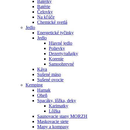
Baterky
Batérie
Čelovky
Na kľúče
Chemické svetlá
Jedlo
Energetické tyčinky
Jedlo
Hlavné jedlo
Polievky
Dezerty/raňajky
Korenie
Samoohrevné
Káva
Sušené mäso
Sušené ovocie
Kemping
Hamak
Oheň
Spacáky, lôžka, deky
Karimatky
Lôžka
Saunovacie stany MORZH
Maskovacie siete
Mapy a kompasy