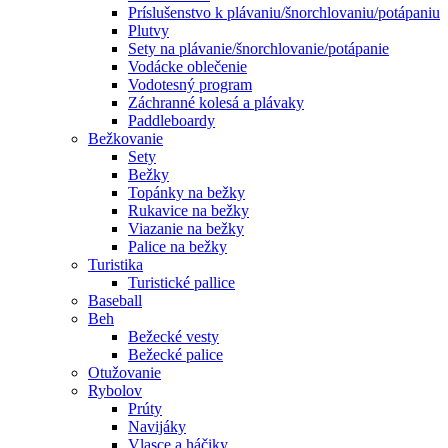
Príslušenstvo k plávaniu/šnorchlovaniu/potápaniu
Plutvy
Sety na plávanie/šnorchlovanie/potápanie
Vodácke oblečenie
Vodotesný program
Záchranné kolesá a plávaky
Paddleboardy
Bežkovanie
Sety
Bežky
Topánky na bežky
Rukavice na bežky
Viazanie na bežky
Palice na bežky
Turistika
Turistické pallice
Baseball
Beh
Bežecké vesty
Bežecké palice
Otužovanie
Rybolov
Prúty
Navijáky
Vlasce a háčiky