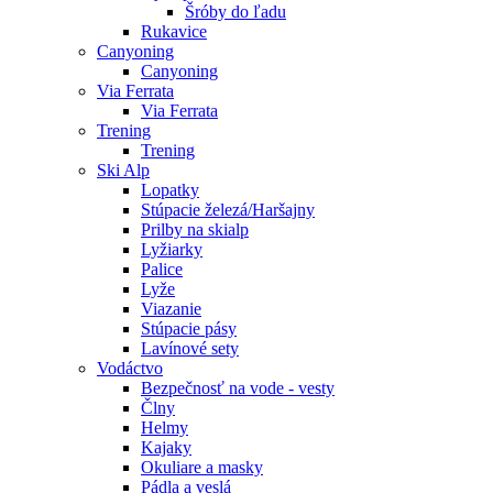
Šróby do ľadu
Rukavice
Canyoning
Canyoning
Via Ferrata
Via Ferrata
Trening
Trening
Ski Alp
Lopatky
Stúpacie železá/Haršajny
Prilby na skialp
Lyžiarky
Palice
Lyže
Viazanie
Stúpacie pásy
Lavínové sety
Vodáctvo
Bezpečnosť na vode - vesty
Člny
Helmy
Kajaky
Okuliare a masky
Pádla a veslá