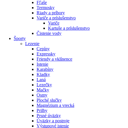
Fľaše
Termosky
Riady a príbory
Variče a príslušenstvo
Variče
Kartuše a príslušenstvo
Čistenie vody
Športy
Lezenie
Cepíny
Expressky
Friendy a vklínence
Istenie
Karabíny
Kladky
Laná
Lezečky
Mačky
Osmy
Ploché slučky
Magnézium a vrecká
Prilby
Prsné úväzky
Úväzky a postroje
Výstupové istenie