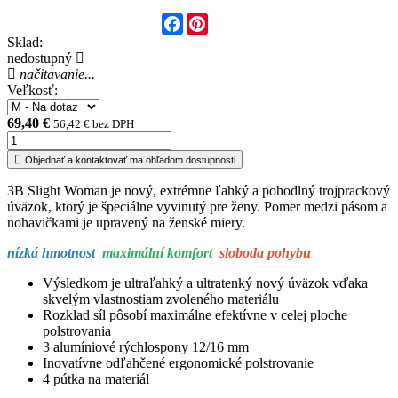
Facebook
Pinterest
Sklad:
nedostupný
načitavanie...
Veľkosť:
69,40 €
56,42 € bez DPH
Objednať a kontaktovať ma ohľadom dostupnosti
3B Slight Woman je nový, extrémne ľahký a pohodlný trojprackový
úväzok, ktorý je špeciálne vyvinutý pre ženy. Pomer medzi pásom a
nohavičkami je upravený na ženské miery.
nízká hmotnost
maximální komfort
sloboda pohybu
Výsledkom je ultraľahký a ultratenký nový úväzok vďaka
skvelým vlastnostiam zvoleného materiálu
Rozklad síl pôsobí maximálne efektívne v celej ploche
polstrovania
3 alumíniové rýchlospony 12/16 mm
Inovatívne odľahčené ergonomické polstrovanie
4 pútka na materiál