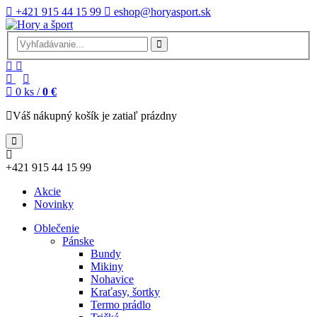
+421 915 44 15 99
eshop@horyasport.sk
0
ks /
0 €
Váš nákupný košík je zatiaľ prázdny
+421 915 44 15 99
Akcie
Novinky
Oblečenie
Pánske
Bundy
Mikiny
Nohavice
Kraťasy, šortky
Termo prádlo