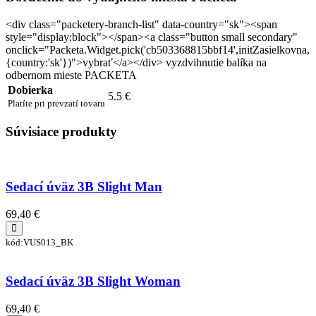
<div class="packetery-branch-list" data-country="sk"><span
style="display:block"></span><a class="button small secondary"
onclick="Packeta.Widget.pick('cb503368815bbf14',initZasielkovna,
{country:'sk'})">vybrať</a></div> vyzdvihnutie balíka na
odbernom mieste PACKETA
Dobierka
5.5 €
Platíte pri prevzatí tovaru
Súvisiace produkty
Sedací úväz 3B Slight Man
69,40 €
kód:VUS013_BK
Sedací úväz 3B Slight Woman
69,40 €