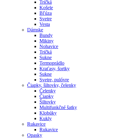
Tričká
Košele
Bľúza
Svetre
Vesta
Dámske
Bundy
Mikiny
Nohavice
Tričká
Sukne
Termoprádlo
Kraťasy, šortky
Sukne
Svetre, pulóvre
Čiapky, šiltovky, čelenky
Čelenky
Čiapky
Šiltovky
Multifunkčné šatky
Klobúky
Kukly
Rukavice
Rukavice
Opasky