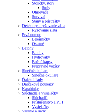
Stoličky, stoly
Stoly
Ohrievače
Survival
Stany a prístrešky
Detektory a ryžovanie zlata
Ryžovanie zlata
Prvá pomoc
Lekárničky
Ostatné
Batohy
Batohy
Hydrovaky
Bočné kapsy
Prepravné vozíky
Slnečné okuliare
Slnečné okuliare
Ďalekohľady
Darčekové poukazy
Karabínky
Slúchadlá a vysielačky
Slúchadlá
Príslušenstvo a PTT
Vysielačky
Varenie a riady