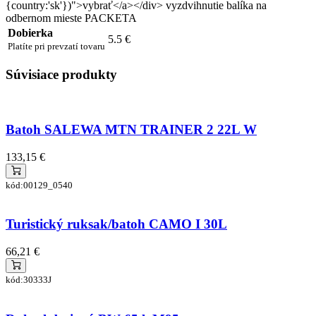
{country:'sk'})">vybrať</a></div> vyzdvihnutie balíka na
odbernom mieste PACKETA
Dobierka
5.5 €
Platíte pri prevzatí tovaru
Súvisiace produkty
Batoh SALEWA MTN TRAINER 2 22L W
133,15 €
kód:00129_0540
Turistický ruksak/batoh CAMO I 30L
66,21 €
kód:30333J