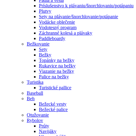
Pádla a veslá
Príslušenstvo k plávaniu/šnorchlovaniu/potápaniu
Plutvy
Sety na plávanie/šnorchlovanie/potápanie
Vodácke oblečenie
Vodotesný program
Záchranné kolesá a plávaky
Paddleboardy
Bežkovanie
Sety
Bežky
Topánky na bežky
Rukavice na bežky
Viazanie na bežky
Palice na bežky
Turistika
Turistické pallice
Baseball
Beh
Bežecké vesty
Bežecké palice
Otužovanie
Rybolov
Prúty
Navijáky