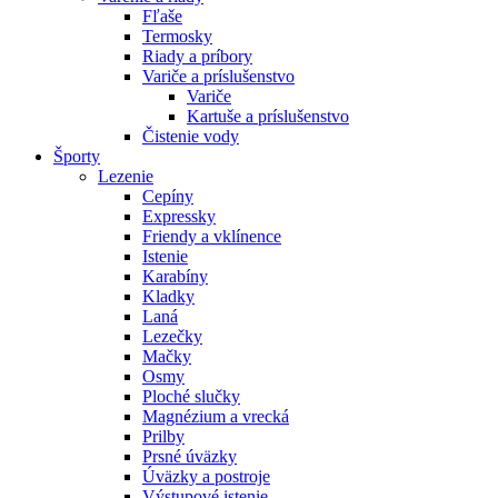
Fľaše
Termosky
Riady a príbory
Variče a príslušenstvo
Variče
Kartuše a príslušenstvo
Čistenie vody
Športy
Lezenie
Cepíny
Expressky
Friendy a vklínence
Istenie
Karabíny
Kladky
Laná
Lezečky
Mačky
Osmy
Ploché slučky
Magnézium a vrecká
Prilby
Prsné úväzky
Úväzky a postroje
Výstupové istenie