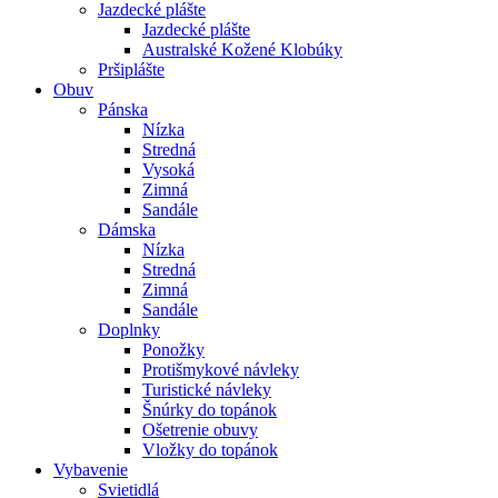
Jazdecké plášte
Jazdecké plášte
Australské Kožené Klobúky
Pršiplášte
Obuv
Pánska
Nízka
Stredná
Vysoká
Zimná
Sandále
Dámska
Nízka
Stredná
Zimná
Sandále
Doplnky
Ponožky
Protišmykové návleky
Turistické návleky
Šnúrky do topánok
Ošetrenie obuvy
Vložky do topánok
Vybavenie
Svietidlá