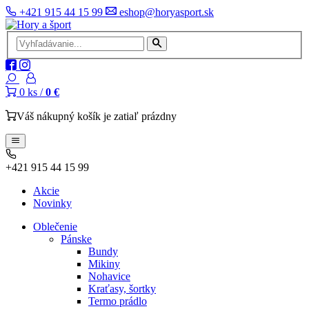
+421 915 44 15 99
eshop@horyasport.sk
0
ks /
0 €
Váš nákupný košík je zatiaľ prázdny
+421 915 44 15 99
Akcie
Novinky
Oblečenie
Pánske
Bundy
Mikiny
Nohavice
Kraťasy, šortky
Termo prádlo