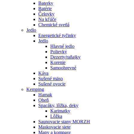
Baterky
Batérie
Čelovky
Na kľúče
Chemické svetlá
Jedlo
Energetické tyčinky
Jedlo
Hlavné jedlo
Polievky
Dezerty/raňajky
Korenie
Samoohrevné
Káva
Sušené mäso
Sušené ovocie
Kemping
Hamak
Oheň
Spacáky, lôžka, deky
Karimatky
Lôžka
Saunovacie stany MORZH
Maskovacie siete
Mapy a kompasy