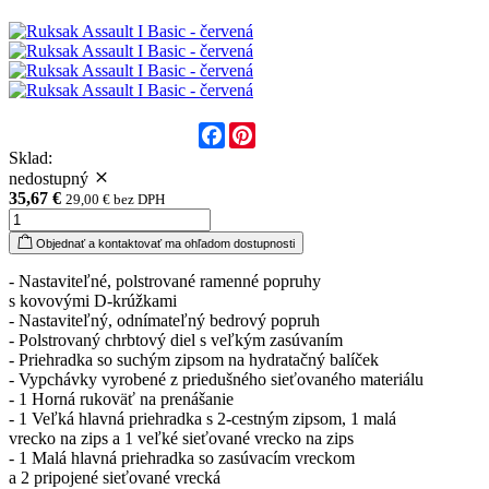
Facebook
Pinterest
Sklad:
nedostupný
35,67 €
29,00 € bez DPH
Objednať a kontaktovať ma ohľadom dostupnosti
- Nastaviteľné, polstrované ramenné popruhy
s kovovými D-krúžkami
- Nastaviteľný, odnímateľný bedrový popruh
- Polstrovaný chrbtový diel s veľkým zasúvaním
- Priehradka so suchým zipsom na hydratačný balíček
- Vypchávky vyrobené z priedušného sieťovaného materiálu
- 1 Horná rukoväť na prenášanie
- 1 Veľká hlavná priehradka s 2-cestným zipsom, 1 malá
vrecko na zips a 1 veľké sieťované vrecko na zips
- 1 Malá hlavná priehradka so zasúvacím vreckom
a 2 pripojené sieťované vrecká