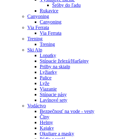
Šróby do ľadu
Rukavice
Canyoning
Canyoning
Via Ferrata
Via Ferrata
Trening
Trening
Ski Alp
Lopatky
Stúpacie železá/Haršajny
Prilby na skialp
Lyžiarky
Palice
Lyže
Viazanie
Stúpacie pásy
Lavínové sety
Vodáctvo
Bezpečnosť na vode - vesty
Člny
Helmy
Kajaky
Okuliare a masky