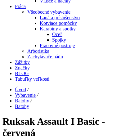
Vlasce a háčiky
Práca
Všeobecné vybavenie
Laná a príslušenstvo
Kotviace pomôcky
Karabíny a spojky
Oceľ
Spojky
Pracovné postroje
Arboristika
Zachytávače pádu
Zážitky
Značky
BLOG
Tabuľky veľkostí
Úvod
/
Vybavenie
/
Batohy
/
Batohy
Ruksak Assault I Basic -
červená