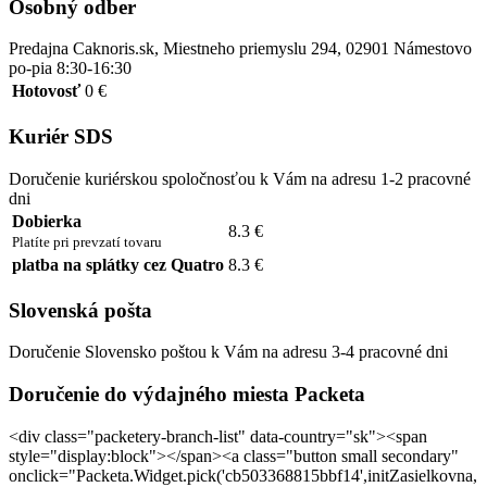
Osobný odber
Predajna Caknoris.sk, Miestneho priemyslu 294, 02901 Námestovo
po-pia 8:30-16:30
Hotovosť
0 €
Kuriér SDS
Doručenie kuriérskou spoločnosťou k Vám na adresu 1-2 pracovné
dni
Dobierka
8.3 €
Platíte pri prevzatí tovaru
platba na splátky cez Quatro
8.3 €
Slovenská pošta
Doručenie Slovensko poštou k Vám na adresu 3-4 pracovné dni
Doručenie do výdajného miesta Packeta
<div class="packetery-branch-list" data-country="sk"><span
style="display:block"></span><a class="button small secondary"
onclick="Packeta.Widget.pick('cb503368815bbf14',initZasielkovna,