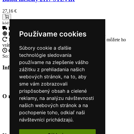
27,16 €
kód:5007904_061
Doprava zadarmo
pri objednávke nad 230€
Používame cookies
Rýchle dodanie
Tovar Vám odošleme do 24 hodín
14 Dní na vrátenie tovaru
Ak Vám tovar nesadne, môžete ho
vrátiť
Súbory cookie a ďalšie
Otvorené celý týždeň
Po - pia: 8:30 - 16:30
technológie sledovania
So: 9:00 - 12:00
používame na zlepšenie vášho
Informácie
+
zážitku z prehliadania našich
webových stránok, na to, aby
O nás
sme vám zobrazovali
Kontakt
prispôsobený obsah a cielené
O nás
+
reklamy, na analýzu návštevnosti
našich webových stránok a na
Úvod
pochopenie toho, odkiaľ naši
Obchodné podmienky
Nákup na splátky cez Quatro
návštevníci prichádzajú.
Odstúpiť od zmluvy TU