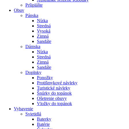
Pršiplášte
Obuv
Pánska
Nízka
Stredná
Vysoká
Zimná
Sandále
Dámska
Nízka
Stredná
Zimná
Sandále
Doplnky
Ponožky
Protišmykové návleky
Turistické návleky
Šnúrky do topánok
Ošetrenie obuvy
Vložky do topánok
Vybavenie
Svietidlá
Baterky
Batérie