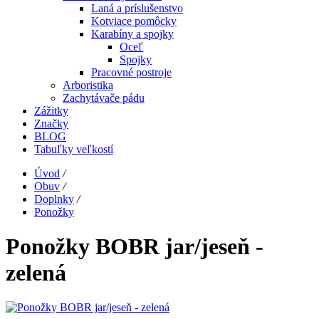
Laná a príslušenstvo
Kotviace pomôcky
Karabíny a spojky
Oceľ
Spojky
Pracovné postroje
Arboristika
Zachytávače pádu
Zážitky
Značky
BLOG
Tabuľky veľkostí
Úvod
/
Obuv
/
Doplnky
/
Ponožky
Ponožky BOBR jar/jeseň -
zelená