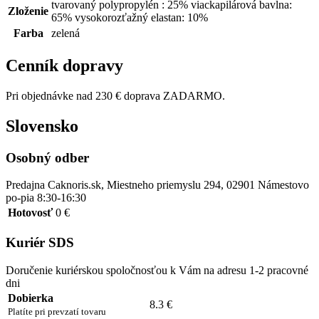
tvarovaný polypropylén : 25% viackapilárová bavlna:
Zloženie
65% vysokorozťažný elastan: 10%
Farba
zelená
Cenník dopravy
Pri objednávke nad 230 € doprava ZADARMO.
Slovensko
Osobný odber
Predajna Caknoris.sk, Miestneho priemyslu 294, 02901 Námestovo
po-pia 8:30-16:30
Hotovosť
0 €
Kuriér SDS
Doručenie kuriérskou spoločnosťou k Vám na adresu 1-2 pracovné
dni
Dobierka
8.3 €
Platíte pri prevzatí tovaru