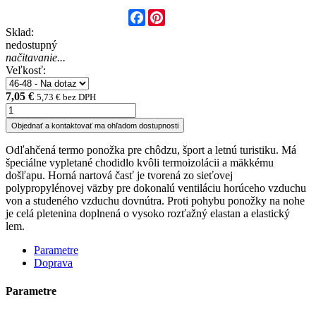
Facebook
Pinterest
Sklad:
nedostupný
načitavanie...
Veľkosť:
7,05 €
5,73 € bez DPH
Objednať a kontaktovať ma ohľadom dostupnosti
Odľahčená termo ponožka pre chôdzu, šport a letnú turistiku. Má
špeciálne vypletané chodidlo kvôli termoizolácii a mäkkému
došľapu. Horná nartová časť je tvorená zo sieťovej
polypropylénovej väzby pre dokonalú ventiláciu horúceho vzduchu
von a studeného vzduchu dovnútra. Proti pohybu ponožky na nohe
je celá pletenina doplnená o vysoko rozťažný elastan a elastický
lem.
Parametre
Doprava
Parametre