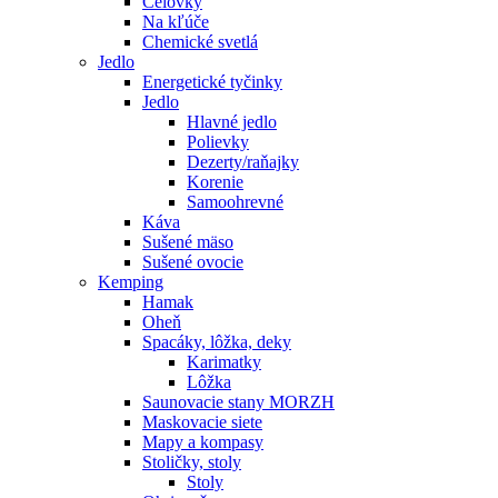
Čelovky
Na kľúče
Chemické svetlá
Jedlo
Energetické tyčinky
Jedlo
Hlavné jedlo
Polievky
Dezerty/raňajky
Korenie
Samoohrevné
Káva
Sušené mäso
Sušené ovocie
Kemping
Hamak
Oheň
Spacáky, lôžka, deky
Karimatky
Lôžka
Saunovacie stany MORZH
Maskovacie siete
Mapy a kompasy
Stoličky, stoly
Stoly