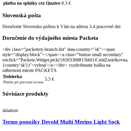
platba na splátky cez Quatro
8.3 €
Slovenská pošta
Doručenie Slovensko poštou k Vám na adresu 3-4 pracovné dni
Doručenie do výdajného miesta Packeta
<div class="packetery-branch-list" data-country="sk"><span
style="display:block"></span><a class="button small secondary"
onclick="Packeta.Widget.pick('cb503368815bbf14',initZasielkovna,
{country:'sk'})">vybrať</a></div> vyzdvihnutie balíka na
odbernom mieste PACKETA
Dobierka
5.5 €
Platíte pri prevzatí tovaru
Súvisiace produkty
skladom
Termo ponožky Devold Multi Merino Light Sock