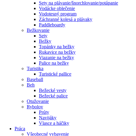
Sety na plávanie/šnorchlovanie/potápanie
Vodácke oblečenie
Vodotesný program
Záchranné kolesá a plávaky
Paddleboardy
Bežkovanie
Sety
Bežky
Topánky na bežky
Rukavice na bežky
Viazanie na bežky
Palice na bežky
Turistika
Turistické pallice
Baseball
Beh
Bežecké vesty
Bežecké palice
Otužovanie
Rybolov
Prúty
Navijáky
Vlasce a háčiky
Práca
Všeobecné vybavenie