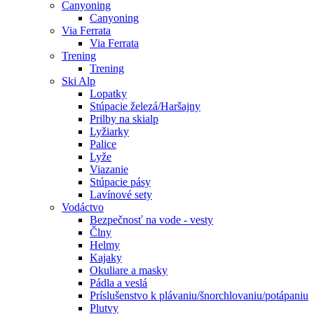
Canyoning
Canyoning
Via Ferrata
Via Ferrata
Trening
Trening
Ski Alp
Lopatky
Stúpacie železá/Haršajny
Prilby na skialp
Lyžiarky
Palice
Lyže
Viazanie
Stúpacie pásy
Lavínové sety
Vodáctvo
Bezpečnosť na vode - vesty
Člny
Helmy
Kajaky
Okuliare a masky
Pádla a veslá
Príslušenstvo k plávaniu/šnorchlovaniu/potápaniu
Plutvy