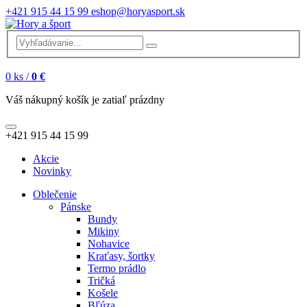
+421 915 44 15 99
eshop@horyasport.sk
0
ks /
0 €
Váš nákupný košík je zatiaľ prázdny
+421 915 44 15 99
Akcie
Novinky
Oblečenie
Pánske
Bundy
Mikiny
Nohavice
Kraťasy, šortky
Termo prádlo
Tričká
Košele
Bľúza