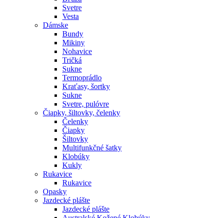
Svetre
Vesta
Dámske
Bundy
Mikiny
Nohavice
Tričká
Sukne
Termoprádlo
Kraťasy, šortky
Sukne
Svetre, pulóvre
Čiapky, šiltovky, čelenky
Čelenky
Čiapky
Šiltovky
Multifunkčné šatky
Klobúky
Kukly
Rukavice
Rukavice
Opasky
Jazdecké plášte
Jazdecké plášte
Australské Kožené Klobúky