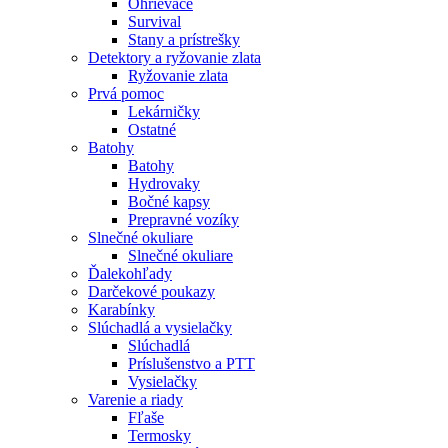
Ohrievače
Survival
Stany a prístrešky
Detektory a ryžovanie zlata
Ryžovanie zlata
Prvá pomoc
Lekárničky
Ostatné
Batohy
Batohy
Hydrovaky
Bočné kapsy
Prepravné vozíky
Slnečné okuliare
Slnečné okuliare
Ďalekohľady
Darčekové poukazy
Karabínky
Slúchadlá a vysielačky
Slúchadlá
Príslušenstvo a PTT
Vysielačky
Varenie a riady
Fľaše
Termosky