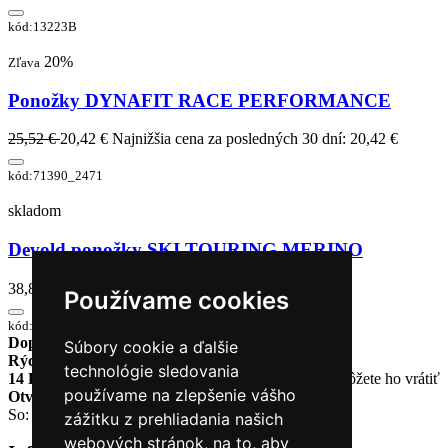
kód:13223B
20%
Zľava
Ponožky DYNAFIT RACE PERFORMANCE
25,52 €
20,42 €
Najnižšia cena za posledných 30 dní: 20,42 €
kód:71390_2471
skladom
Devold ponožky SKI TOURING MERINO
38,85 €
Používame cookies
kód:SC 531 065 A 427A
Doprava zadarmo
pri objednávke nad 230€
Súbory cookie a ďalšie
Rýchle dodanie
Tovar Vám odošleme do 24 hodín
technológie sledovania
14 Dní na vrátenie tovaru
Ak Vám tovar nesadne, môžete ho vrátiť
používame na zlepšenie vášho
Otvorené celý týždeň
Po - pia: 8:30 - 16:30
So: 9:00 - 12:00
zážitku z prehliadania našich
webových stránok, na to, aby