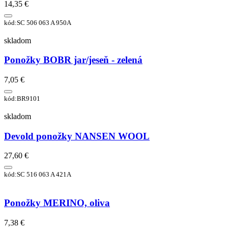
14,35 €
kód:SC 506 063 A 950A
skladom
Ponožky BOBR jar/jeseň - zelená
7,05 €
kód:BR9101
skladom
Devold ponožky NANSEN WOOL
27,60 €
kód:SC 516 063 A 421A
Ponožky MERINO, oliva
7,38 €