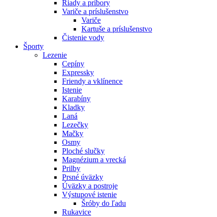
Riady a príbory
Variče a príslušenstvo
Variče
Kartuše a príslušenstvo
Čistenie vody
Športy
Lezenie
Cepíny
Expressky
Friendy a vklínence
Istenie
Karabíny
Kladky
Laná
Lezečky
Mačky
Osmy
Ploché slučky
Magnézium a vrecká
Prilby
Prsné úväzky
Úväzky a postroje
Výstupové istenie
Šróby do ľadu
Rukavice