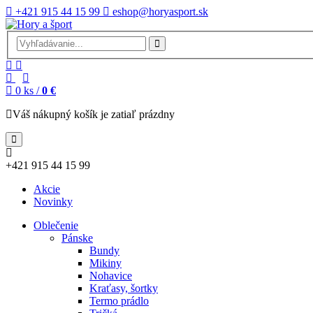
+421 915 44 15 99
eshop@horyasport.sk
0
ks /
0 €
Váš nákupný košík je zatiaľ prázdny
+421 915 44 15 99
Akcie
Novinky
Oblečenie
Pánske
Bundy
Mikiny
Nohavice
Kraťasy, šortky
Termo prádlo