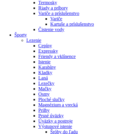
Termosky
Riady a príbory
Variče a príslušenstvo
Variče
Kartuše a príslušenstvo
Čistenie vody
Športy
Lezenie
Cepíny
Expressky
Friendy a vklínence
Istenie
Karabíny
Kladky
Laná
Lezečky
Mačky
Osmy
Ploché slučky
Magnézium a vrecká
Prilby
Prsné úväzky
Úväzky a postroje
Výstupové istenie
Šróby do ľadu