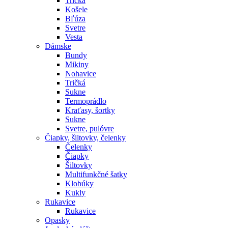
Tričká
Košele
Bľúza
Svetre
Vesta
Dámske
Bundy
Mikiny
Nohavice
Tričká
Sukne
Termoprádlo
Kraťasy, šortky
Sukne
Svetre, pulóvre
Čiapky, šiltovky, čelenky
Čelenky
Čiapky
Šiltovky
Multifunkčné šatky
Klobúky
Kukly
Rukavice
Rukavice
Opasky