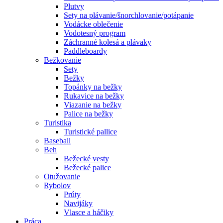
Plutvy
Sety na plávanie/šnorchlovanie/potápanie
Vodácke oblečenie
Vodotesný program
Záchranné kolesá a plávaky
Paddleboardy
Bežkovanie
Sety
Bežky
Topánky na bežky
Rukavice na bežky
Viazanie na bežky
Palice na bežky
Turistika
Turistické pallice
Baseball
Beh
Bežecké vesty
Bežecké palice
Otužovanie
Rybolov
Prúty
Navijáky
Vlasce a háčiky
Práca