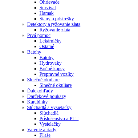
Ohrievače
Survival
Hamak
Stany a prístrešky
Detektory a ryžovanie zlata
Ryžovanie zlata
Prvá pomoc
Lekárničky
Ostatné
Batohy
Batohy
Hydrovaky
Bočné kapsy
Prepravné vozíky
Slnečné okuliare
Slnečné okuliare
Ďalekohľady
Darčekové poukazy
Karabínky
Slúchadlá a vysielačky
Slúchadlá
Príslušenstvo a PTT
Vysielačky
Varenie a riady
Fľaše