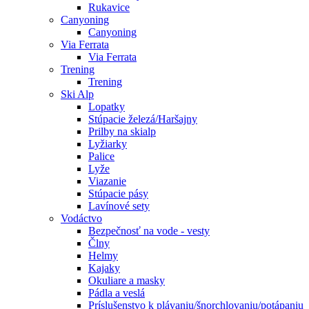
Rukavice
Canyoning
Canyoning
Via Ferrata
Via Ferrata
Trening
Trening
Ski Alp
Lopatky
Stúpacie železá/Haršajny
Prilby na skialp
Lyžiarky
Palice
Lyže
Viazanie
Stúpacie pásy
Lavínové sety
Vodáctvo
Bezpečnosť na vode - vesty
Člny
Helmy
Kajaky
Okuliare a masky
Pádla a veslá
Príslušenstvo k plávaniu/šnorchlovaniu/potápaniu