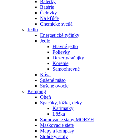
Baterky
Batérie
Čelovky
Na kľúče
Chemické svetlá
Jedlo
Energetické tyčinky
Jedlo
Hlavné jedlo
Polievky
Dezerty/raňajky
Korenie
Samoohrevné
Káva
Sušené mäso
Sušené ovocie
Kemping
Oheň
Spacáky, lôžka, deky
Karimatky
Lôžka
Saunovacie stany MORZH
Maskovacie siete
Mapy a kompasy
Stoličky, stoly