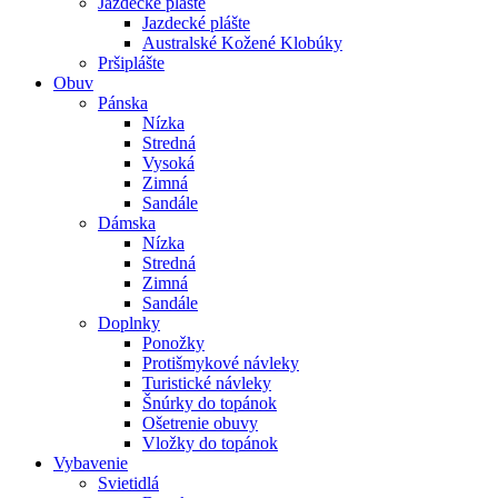
Jazdecké plášte
Jazdecké plášte
Australské Kožené Klobúky
Pršiplášte
Obuv
Pánska
Nízka
Stredná
Vysoká
Zimná
Sandále
Dámska
Nízka
Stredná
Zimná
Sandále
Doplnky
Ponožky
Protišmykové návleky
Turistické návleky
Šnúrky do topánok
Ošetrenie obuvy
Vložky do topánok
Vybavenie
Svietidlá