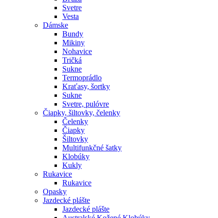
Svetre
Vesta
Dámske
Bundy
Mikiny
Nohavice
Tričká
Sukne
Termoprádlo
Kraťasy, šortky
Sukne
Svetre, pulóvre
Čiapky, šiltovky, čelenky
Čelenky
Čiapky
Šiltovky
Multifunkčné šatky
Klobúky
Kukly
Rukavice
Rukavice
Opasky
Jazdecké plášte
Jazdecké plášte
Australské Kožené Klobúky