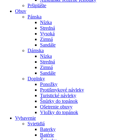
Pršiplášte
Obuv
Pánska
Nízka
Stredná
Vysoká
Zimná
Sandále
Dámska
Nízka
Stredná
Zimná
Sandále
Doplnky
Ponožky
Protišmykové návleky
Turistické návleky
Šnúrky do topánok
Ošetrenie obuvy
Vložky do topánok
Vybavenie
Svietidlá
Baterky
Batérie