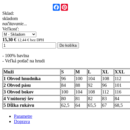
Facebook
Pinterest
Sklad:
skladom
načitavanie...
Veľkosť:
15,30 €
12,44 € bez DPH
Do košíka
- 100% bavlna
- Veľká potlač na hrudi
Muži
S
M
L
XL
XXL
1 Obvod hnudníka
96
100
104
108
112
2 Obvod pásu
84
88
92
96
101
3 Obvod bokov
100
104
108
112
116
4 Vnútorný šev
80
81
82
83
84
5 Dĺžka rukávu
62,5
64
65,5
67
68,5
Parametre
Doprava