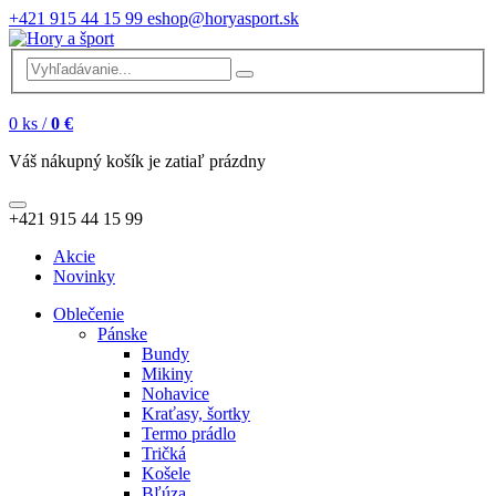
+421 915 44 15 99
eshop@horyasport.sk
0
ks /
0 €
Váš nákupný košík je zatiaľ prázdny
+421 915 44 15 99
Akcie
Novinky
Oblečenie
Pánske
Bundy
Mikiny
Nohavice
Kraťasy, šortky
Termo prádlo
Tričká
Košele
Bľúza