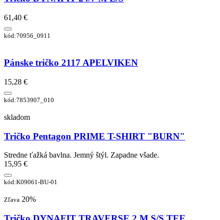
61,40 €
kód:70956_0911
Pánske tričko 2117 APELVIKEN
15,28 €
kód:7853907_010
skladom
Tričko Pentagon PRIME T-SHIRT "BURN"
Stredne ťažká bavlna. Jemný štýl. Zapadne všade.
15,95 €
kód:K09061-BU-01
20%
Zľava
Tričko DYNAFIT TRAVERSE 2 M S/S TEE