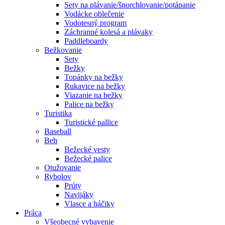
Sety na plávanie/šnorchlovanie/potápanie
Vodácke oblečenie
Vodotesný program
Záchranné kolesá a plávaky
Paddleboardy
Bežkovanie
Sety
Bežky
Topánky na bežky
Rukavice na bežky
Viazanie na bežky
Palice na bežky
Turistika
Turistické pallice
Baseball
Beh
Bežecké vesty
Bežecké palice
Otužovanie
Rybolov
Prúty
Navijáky
Vlasce a háčiky
Práca
Všeobecné vybavenie