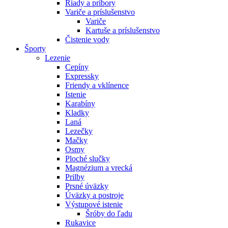
Riady a príbory
Variče a príslušenstvo
Variče
Kartuše a príslušenstvo
Čistenie vody
Športy
Lezenie
Cepíny
Expressky
Friendy a vklínence
Istenie
Karabíny
Kladky
Laná
Lezečky
Mačky
Osmy
Ploché slučky
Magnézium a vrecká
Prilby
Prsné úväzky
Úväzky a postroje
Výstupové istenie
Šróby do ľadu
Rukavice