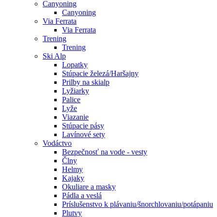
Canyoning
Canyoning
Via Ferrata
Via Ferrata
Trening
Trening
Ski Alp
Lopatky
Stúpacie železá/Haršajny
Prilby na skialp
Lyžiarky
Palice
Lyže
Viazanie
Stúpacie pásy
Lavínové sety
Vodáctvo
Bezpečnosť na vode - vesty
Člny
Helmy
Kajaky
Okuliare a masky
Pádla a veslá
Príslušenstvo k plávaniu/šnorchlovaniu/potápaniu
Plutvy