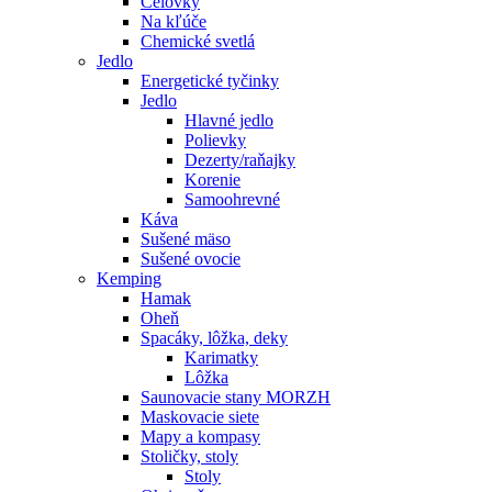
Čelovky
Na kľúče
Chemické svetlá
Jedlo
Energetické tyčinky
Jedlo
Hlavné jedlo
Polievky
Dezerty/raňajky
Korenie
Samoohrevné
Káva
Sušené mäso
Sušené ovocie
Kemping
Hamak
Oheň
Spacáky, lôžka, deky
Karimatky
Lôžka
Saunovacie stany MORZH
Maskovacie siete
Mapy a kompasy
Stoličky, stoly
Stoly