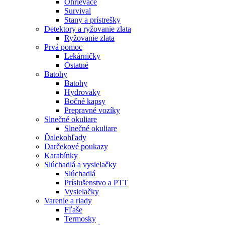
Ohrievače
Survival
Stany a prístrešky
Detektory a ryžovanie zlata
Ryžovanie zlata
Prvá pomoc
Lekárničky
Ostatné
Batohy
Batohy
Hydrovaky
Bočné kapsy
Prepravné vozíky
Slnečné okuliare
Slnečné okuliare
Ďalekohľady
Darčekové poukazy
Karabínky
Slúchadlá a vysielačky
Slúchadlá
Príslušenstvo a PTT
Vysielačky
Varenie a riady
Fľaše
Termosky