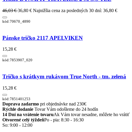
46,03 €
36,80 €
Najnižšia cena za posledných 30 dní: 36,80 €
kód:70670_4890
Pánske tričko 2117 APELVIKEN
15,28 €
kód:7853907_020
Tričko s krátkym rukávom True North - tm. zelená
15,28 €
kód:7851401253
Doprava zadarmo
pri objednávke nad 230€
Rýchle dodanie
Tovar Vám odošleme do 24 hodín
14 Dní na vrátenie tovaru
Ak Vám tovar nesadne, môžete ho vrátiť
Otvorené celý týždeň
Po - pia: 8:30 - 16:30
So: 9:00 - 12:00