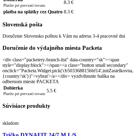
8.3 €
Platíte pri prevzatí tovaru
platba na splátky cez Quatro
8.3 €
Slovenská pošta
Doručenie Slovensko poštou k Vám na adresu 3-4 pracovné dni
Doručenie do výdajného miesta Packeta
<div class="packetery-branch-list" data-country="sk"><span
style="display:block"></span><a class="button small secondary"
onclick="Packeta.Widget.pick('cb503368815bbf14',initZasielkovna,
{country:'sk'})">vybrať</a></div> vyzdvihnutie balíka na
odbernom mieste PACKETA
Dobierka
5.5 €
Platíte pri prevzatí tovaru
Súvisiace produkty
skladom
Tričko DYNAFIT 24/7 M L/S