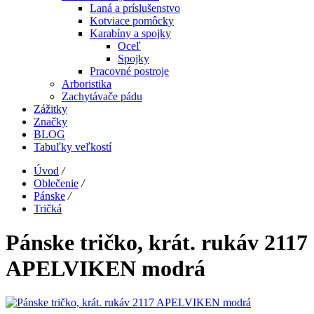
Laná a príslušenstvo
Kotviace pomôcky
Karabíny a spojky
Oceľ
Spojky
Pracovné postroje
Arboristika
Zachytávače pádu
Zážitky
Značky
BLOG
Tabuľky veľkostí
Úvod
/
Oblečenie
/
Pánske
/
Tričká
Pánske tričko, krát. rukáv 2117
APELVIKEN modrá