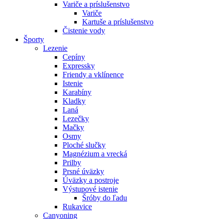
Variče a príslušenstvo
Variče
Kartuše a príslušenstvo
Čistenie vody
Športy
Lezenie
Cepíny
Expressky
Friendy a vklínence
Istenie
Karabíny
Kladky
Laná
Lezečky
Mačky
Osmy
Ploché slučky
Magnézium a vrecká
Prilby
Prsné úväzky
Úväzky a postroje
Výstupové istenie
Šróby do ľadu
Rukavice
Canyoning