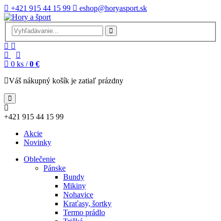
+421 915 44 15 99
eshop@horyasport.sk
0
ks /
0 €
Váš nákupný košík je zatiaľ prázdny
+421 915 44 15 99
Akcie
Novinky
Oblečenie
Pánske
Bundy
Mikiny
Nohavice
Kraťasy, šortky
Termo prádlo