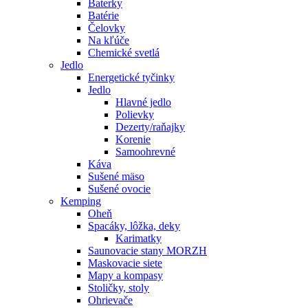
Baterky
Batérie
Čelovky
Na kľúče
Chemické svetlá
Jedlo
Energetické tyčinky
Jedlo
Hlavné jedlo
Polievky
Dezerty/raňajky
Korenie
Samoohrevné
Káva
Sušené mäso
Sušené ovocie
Kemping
Oheň
Spacáky, lôžka, deky
Karimatky
Saunovacie stany MORZH
Maskovacie siete
Mapy a kompasy
Stoličky, stoly
Ohrievače