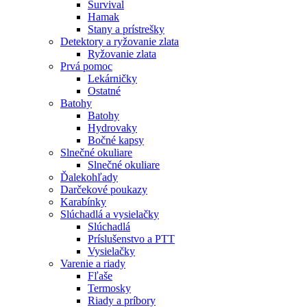
Survival
Hamak
Stany a prístrešky
Detektory a ryžovanie zlata
Ryžovanie zlata
Prvá pomoc
Lekárničky
Ostatné
Batohy
Batohy
Hydrovaky
Bočné kapsy
Slnečné okuliare
Slnečné okuliare
Ďalekohľady
Darčekové poukazy
Karabínky
Slúchadlá a vysielačky
Slúchadlá
Príslušenstvo a PTT
Vysielačky
Varenie a riady
Fľaše
Termosky
Riady a príbory