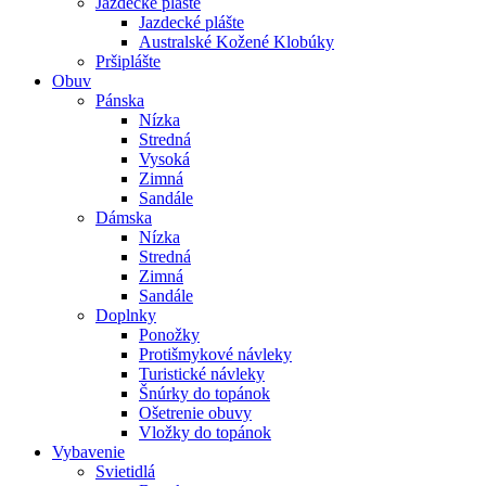
Jazdecké plášte
Jazdecké plášte
Australské Kožené Klobúky
Pršiplášte
Obuv
Pánska
Nízka
Stredná
Vysoká
Zimná
Sandále
Dámska
Nízka
Stredná
Zimná
Sandále
Doplnky
Ponožky
Protišmykové návleky
Turistické návleky
Šnúrky do topánok
Ošetrenie obuvy
Vložky do topánok
Vybavenie
Svietidlá