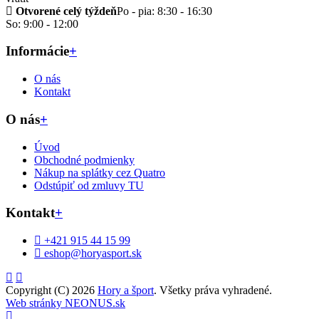
Otvorené celý týždeň
Po - pia: 8:30 - 16:30
So: 9:00 - 12:00
Informácie
+
O nás
Kontakt
O nás
+
Úvod
Obchodné podmienky
Nákup na splátky cez Quatro
Odstúpiť od zmluvy TU
Kontakt
+
+421 915 44 15 99
eshop@horyasport.sk
Copyright (C) 2026
Hory a šport
. Všetky práva vyhradené.
Web stránky NEONUS.sk