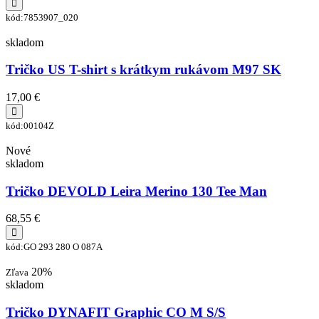
kód:7853907_020
skladom
Tričko US T-shirt s krátkym rukávom M97 SK
17,00 €
kód:00104Z
Nové
skladom
Tričko DEVOLD Leira Merino 130 Tee Man
68,55 €
kód:GO 293 280 O 087A
20%
Zľava
skladom
Tričko DYNAFIT Graphic CO M S/S