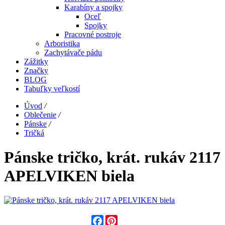
Karabíny a spojky
Oceľ
Spojky
Pracovné postroje
Arboristika
Zachytávače pádu
Zážitky
Značky
BLOG
Tabuľky veľkostí
Úvod
/
Oblečenie
/
Pánske
/
Tričká
Pánske tričko, krát. rukáv 2117
APELVIKEN biela
Facebook
Pinterest