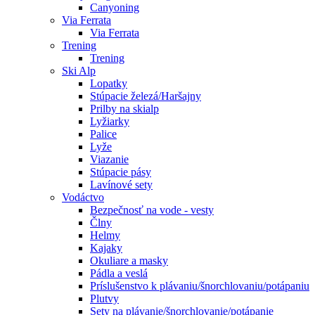
Canyoning
Via Ferrata
Via Ferrata
Trening
Trening
Ski Alp
Lopatky
Stúpacie železá/Haršajny
Prilby na skialp
Lyžiarky
Palice
Lyže
Viazanie
Stúpacie pásy
Lavínové sety
Vodáctvo
Bezpečnosť na vode - vesty
Člny
Helmy
Kajaky
Okuliare a masky
Pádla a veslá
Príslušenstvo k plávaniu/šnorchlovaniu/potápaniu
Plutvy
Sety na plávanie/šnorchlovanie/potápanie