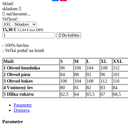
Sklad:
skladom
načitavanie...
Veľkosť:
15,30 €
12,44 € bez DPH
Do košíka
- 100% bavlna
- Veľká potlač na hrudi
Muži
S
M
L
XL
XXL
1 Obvod hnudníka
96
100
104
108
112
2 Obvod pásu
84
88
92
96
101
3 Obvod bokov
100
104
108
112
116
4 Vnútorný šev
80
81
82
83
84
5 Dĺžka rukávu
62,5
64
65,5
67
68,5
Parametre
Doprava
Parametre