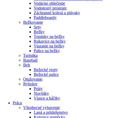
Vodácke oblečenie
Vodotesný program
Záchranné kolesá a plávaky
Paddleboardy
Bežkovanie
Sety
Bežky
Topánky na bežky
Rukavice na bežky
Viazanie na bežky
Palice na bežky
Turistika
Baseball
Beh
Bežecké vesty
Bežecké palice
Otužovanie
Rybolov
Prúty
Navijáky
Vlasce a háčiky
Práca
Všeobecné vybavenie
Laná a príslušenstvo
Kotviace pomôcky