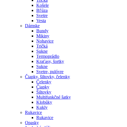
Tričká
Košele
Bľúza
Svetre
Vesta
Dámske
Bundy
Mikiny
Nohavice
Tričká
Sukne
Termoprádlo
Kraťasy, šortky
Sukne
Svetre, pulóvre
Čiapky, šiltovky, čelenky
Čelenky
Čiapky
Šiltovky
Multifunkčné šatky
Klobúky
Kukly
Rukavice
Rukavice
Opasky