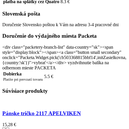
platba na splátky cez Quatro
8.3 €
Slovenská pošta
Doručenie Slovensko poštou k Vám na adresu 3-4 pracovné dni
Doručenie do výdajného miesta Packeta
<div class="packetery-branch-list" data-country="sk"><span
style="display:block"></span><a class="button small secondary"
onclick="Packeta.Widget.pick('cb503368815bbf14',initZasielkovna,
{country:'sk'})">vybrať</a></div> vyzdvihnutie balíka na
odbernom mieste PACKETA
Dobierka
5.5 €
Platíte pri prevzatí tovaru
Súvisiace produkty
Pánske tričko 2117 APELVIKEN
15,28 €