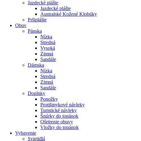
Jazdecké plášte
Jazdecké plášte
Australské Kožené Klobúky
Pršiplášte
Obuv
Pánska
Nízka
Stredná
Vysoká
Zimná
Sandále
Dámska
Nízka
Stredná
Zimná
Sandále
Doplnky
Ponožky
Protišmykové návleky
Turistické návleky
Šnúrky do topánok
Ošetrenie obuvy
Vložky do topánok
Vybavenie
Svietidlá