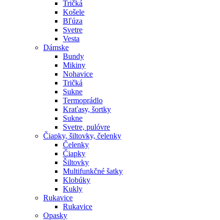
Tričká
Košele
Bľúza
Svetre
Vesta
Dámske
Bundy
Mikiny
Nohavice
Tričká
Sukne
Termoprádlo
Kraťasy, šortky
Sukne
Svetre, pulóvre
Čiapky, šiltovky, čelenky
Čelenky
Čiapky
Šiltovky
Multifunkčné šatky
Klobúky
Kukly
Rukavice
Rukavice
Opasky