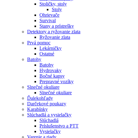
Stoličky, stoly
Stoly
Ohrievače
Survival
Stany a prístrešky
Detektory a ryžovanie zlata
Ryžovanie zlata
Prvá pomoc
Lekárničky
Ostatné
Batohy
Batohy
Hydrovaky
Bočné kapsy
Prepravné vozíky
Slnečné okuliare
Slnečné okuliare
Ďalekohľady
Darčekové poukazy
Karabínky
Slúchadlá a vysielačky
Slúchadlá
Príslušenstvo a PTT
Vysielačky
Varenie a riady