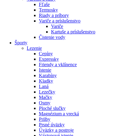
Fľaše
Termosky
Riady a príbory
Variče a príslušenstvo
Variče
Kartuše a príslušenstvo
Čistenie vody
Športy
Lezenie
Cepíny
Expressky
Friendy a vklínence
Istenie
Karabíny
Kladky
Laná
Lezečky
Mačky
Osmy
Ploché slučky
Magnézium a vrecká
Prilby
Prsné úväzky
Úväzky a postroje
Výstupové istenie