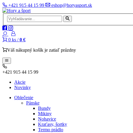
+421 915 44 15 99
eshop@horyasport.sk
0
ks /
0 €
Váš nákupný košík je zatiaľ prázdny
+421 915 44 15 99
Akcie
Novinky
Oblečenie
Pánske
Bundy
Mikiny
Nohavice
Kraťasy, šortky
Termo prádlo