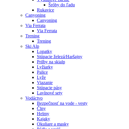
Šróby do ľadu
Rukavice
Canyoning
Canyoning
Via Ferrata
Via Ferrata
Trening
Trening
Ski Alp
Lopatky
Stúpacie železá/Haršajny
Prilby na skialp
Lyžiarky
Palice
Lyže
Viazanie
Stúpacie pásy
Lavínové sety
Vodáctvo
Bezpečnosť na vode - vesty
Člny
Helmy
Kajaky
Okuliare a masky