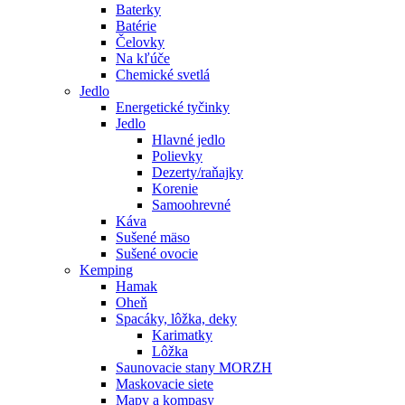
Baterky
Batérie
Čelovky
Na kľúče
Chemické svetlá
Jedlo
Energetické tyčinky
Jedlo
Hlavné jedlo
Polievky
Dezerty/raňajky
Korenie
Samoohrevné
Káva
Sušené mäso
Sušené ovocie
Kemping
Hamak
Oheň
Spacáky, lôžka, deky
Karimatky
Lôžka
Saunovacie stany MORZH
Maskovacie siete
Mapy a kompasy