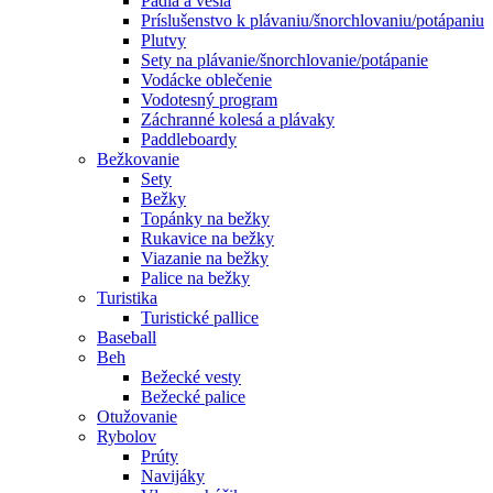
Pádla a veslá
Príslušenstvo k plávaniu/šnorchlovaniu/potápaniu
Plutvy
Sety na plávanie/šnorchlovanie/potápanie
Vodácke oblečenie
Vodotesný program
Záchranné kolesá a plávaky
Paddleboardy
Bežkovanie
Sety
Bežky
Topánky na bežky
Rukavice na bežky
Viazanie na bežky
Palice na bežky
Turistika
Turistické pallice
Baseball
Beh
Bežecké vesty
Bežecké palice
Otužovanie
Rybolov
Prúty
Navijáky