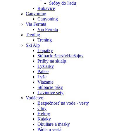
Šróby do ľadu
Rukavice
Canyoning
Canyoning
Via Ferrata
Via Ferrata
Trening
Trening
Ski Alp
Lopatky
Stúpacie železá/Haršajny
Prilby na skialp
Lyžiarky
Palice
Lyže
Viazanie
Stúpacie pásy
Lavínové sety
Vodáctvo
Bezpečnosť na vode - vesty
Člny
Helmy
Kajaky
Okuliare a masky
Pádla a veslá