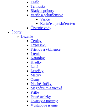
Fľaše
Termosky
Riady a príbory
Variče a príslušenstvo
Variče
Kartuše a príslušenstvo
Čistenie vody
Športy
Lezenie
Cepíny
Expressky
Friendy a vklínence
Istenie
Karabíny
Kladky
Laná
Lezečky
Mačky
Osmy
Ploché slučky
Magnézium a vrecká
Prilby
Prsné úväzky
Úväzky a postroje
Výstupové istenie