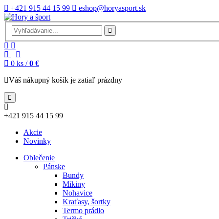
+421 915 44 15 99
eshop@horyasport.sk
0
ks /
0 €
Váš nákupný košík je zatiaľ prázdny
+421 915 44 15 99
Akcie
Novinky
Oblečenie
Pánske
Bundy
Mikiny
Nohavice
Kraťasy, šortky
Termo prádlo