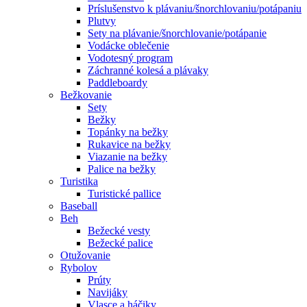
Príslušenstvo k plávaniu/šnorchlovaniu/potápaniu
Plutvy
Sety na plávanie/šnorchlovanie/potápanie
Vodácke oblečenie
Vodotesný program
Záchranné kolesá a plávaky
Paddleboardy
Bežkovanie
Sety
Bežky
Topánky na bežky
Rukavice na bežky
Viazanie na bežky
Palice na bežky
Turistika
Turistické pallice
Baseball
Beh
Bežecké vesty
Bežecké palice
Otužovanie
Rybolov
Prúty
Navijáky
Vlasce a háčiky