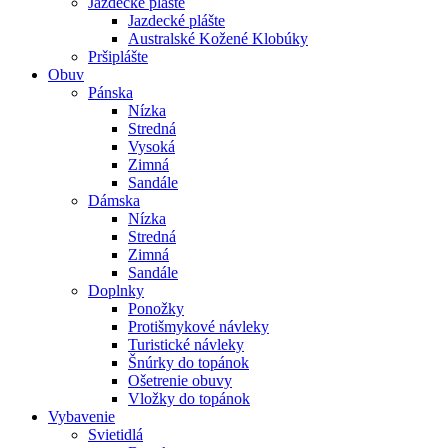
Jazdecké plášte
Jazdecké plášte
Australské Kožené Klobúky
Pršiplášte
Obuv
Pánska
Nízka
Stredná
Vysoká
Zimná
Sandále
Dámska
Nízka
Stredná
Zimná
Sandále
Doplnky
Ponožky
Protišmykové návleky
Turistické návleky
Šnúrky do topánok
Ošetrenie obuvy
Vložky do topánok
Vybavenie
Svietidlá