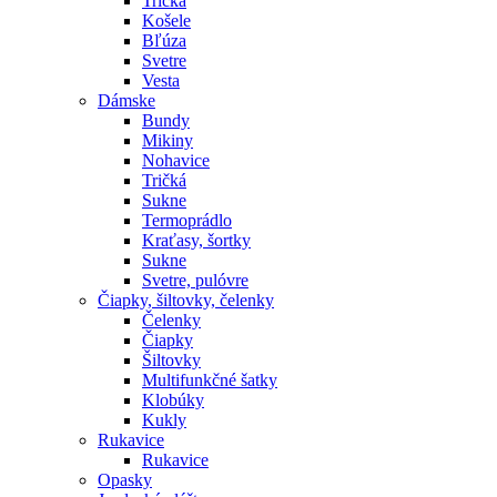
Tričká
Košele
Bľúza
Svetre
Vesta
Dámske
Bundy
Mikiny
Nohavice
Tričká
Sukne
Termoprádlo
Kraťasy, šortky
Sukne
Svetre, pulóvre
Čiapky, šiltovky, čelenky
Čelenky
Čiapky
Šiltovky
Multifunkčné šatky
Klobúky
Kukly
Rukavice
Rukavice
Opasky