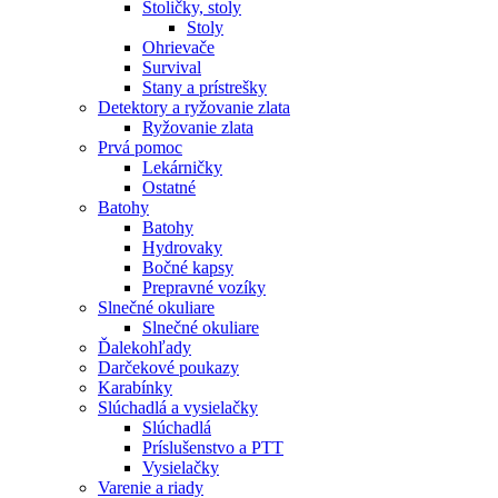
Stoličky, stoly
Stoly
Ohrievače
Survival
Stany a prístrešky
Detektory a ryžovanie zlata
Ryžovanie zlata
Prvá pomoc
Lekárničky
Ostatné
Batohy
Batohy
Hydrovaky
Bočné kapsy
Prepravné vozíky
Slnečné okuliare
Slnečné okuliare
Ďalekohľady
Darčekové poukazy
Karabínky
Slúchadlá a vysielačky
Slúchadlá
Príslušenstvo a PTT
Vysielačky
Varenie a riady