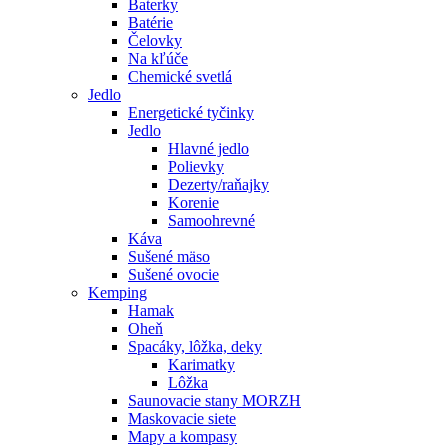
Baterky
Batérie
Čelovky
Na kľúče
Chemické svetlá
Jedlo
Energetické tyčinky
Jedlo
Hlavné jedlo
Polievky
Dezerty/raňajky
Korenie
Samoohrevné
Káva
Sušené mäso
Sušené ovocie
Kemping
Hamak
Oheň
Spacáky, lôžka, deky
Karimatky
Lôžka
Saunovacie stany MORZH
Maskovacie siete
Mapy a kompasy