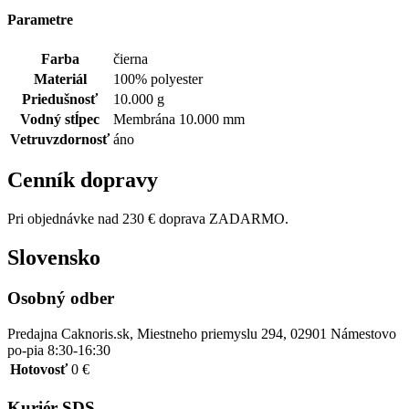
Parametre
Farba
čierna
Materiál
100% polyester
Priedušnosť
10.000 g
Vodný stĺpec
Membrána 10.000 mm
Vetruvzdornosť
áno
Cenník dopravy
Pri objednávke nad 230 € doprava ZADARMO.
Slovensko
Osobný odber
Predajna Caknoris.sk, Miestneho priemyslu 294, 02901 Námestovo
po-pia 8:30-16:30
Hotovosť
0 €
Kuriér SDS