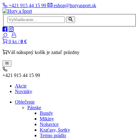
+421 915 44 15 99
eshop@horyasport.sk
0
ks /
0 €
Váš nákupný košík je zatiaľ prázdny
+421 915 44 15 99
Akcie
Novinky
Oblečenie
Pánske
Bundy
Mikiny
Nohavice
Kraťasy, šortky
Termo prádlo