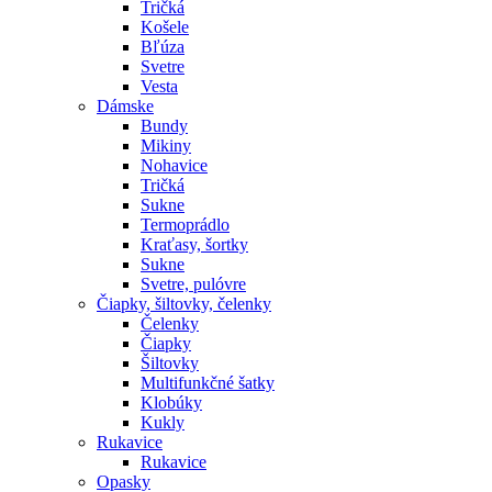
Tričká
Košele
Bľúza
Svetre
Vesta
Dámske
Bundy
Mikiny
Nohavice
Tričká
Sukne
Termoprádlo
Kraťasy, šortky
Sukne
Svetre, pulóvre
Čiapky, šiltovky, čelenky
Čelenky
Čiapky
Šiltovky
Multifunkčné šatky
Klobúky
Kukly
Rukavice
Rukavice
Opasky