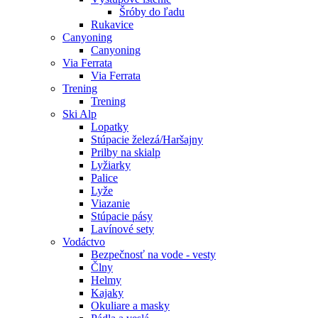
Šróby do ľadu
Rukavice
Canyoning
Canyoning
Via Ferrata
Via Ferrata
Trening
Trening
Ski Alp
Lopatky
Stúpacie železá/Haršajny
Prilby na skialp
Lyžiarky
Palice
Lyže
Viazanie
Stúpacie pásy
Lavínové sety
Vodáctvo
Bezpečnosť na vode - vesty
Člny
Helmy
Kajaky
Okuliare a masky