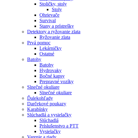
Stoličky, stoly
Stoly
Ohrievače
Survival
Stany a prístrešky
Detektory a ryžovanie zlata
Ryžovanie zlata
Prvá pomoc
Lekárničky
Ostatné
Batohy
Batohy
Hydrovaky
Bočné kapsy
Prepravné vozíky
Slnečné okuliare
Slnečné okuliare
Ďalekohľady
Darčekové poukazy
Karabínky
Slúchadlá a vysielačky
Slúchadlá
Príslušenstvo a PTT
Vysielačky
Varenie a riady