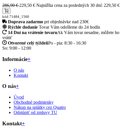
286,90 €
229,50 €
Najnižšia cena za posledných 30 dní: 229,50 €
kód:71484_1560
Doprava zadarmo
pri objednávke nad 230€
Rýchle dodanie
Tovar Vám odošleme do 24 hodín
14 Dní na vrátenie tovaru
Ak Vám tovar nesadne, môžete ho
vrátiť
Otvorené celý týždeň
Po - pia: 8:30 - 16:30
So: 9:00 - 12:00
Informácie
+
O nás
Kontakt
O nás
+
Úvod
Obchodné podmienky
Nákup na splátky cez Quatro
Odstúpiť od zmluvy TU
Kontakt
+