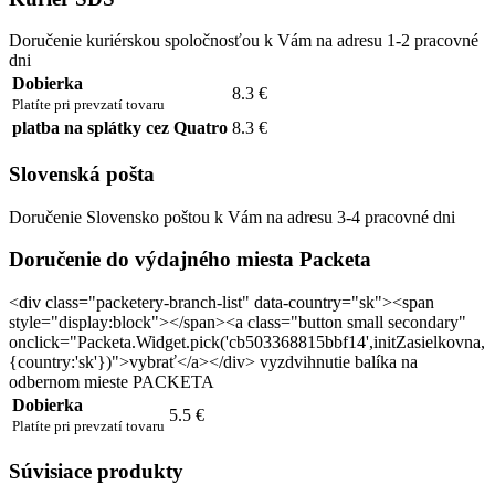
Doručenie kuriérskou spoločnosťou k Vám na adresu 1-2 pracovné
dni
Dobierka
8.3 €
Platíte pri prevzatí tovaru
platba na splátky cez Quatro
8.3 €
Slovenská pošta
Doručenie Slovensko poštou k Vám na adresu 3-4 pracovné dni
Doručenie do výdajného miesta Packeta
<div class="packetery-branch-list" data-country="sk"><span
style="display:block"></span><a class="button small secondary"
onclick="Packeta.Widget.pick('cb503368815bbf14',initZasielkovna,
{country:'sk'})">vybrať</a></div> vyzdvihnutie balíka na
odbernom mieste PACKETA
Dobierka
5.5 €
Platíte pri prevzatí tovaru
Súvisiace produkty