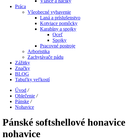
Vlasce a háčiky
Práca
Všeobecné vybavenie
Laná a príslušenstvo
Kotviace pomôcky
Karabíny a spojky
Oceľ
Spojky
Pracovné postroje
Arboristika
Zachytávače pádu
Zážitky
Značky
BLOG
Tabuľky veľkostí
Úvod
/
Oblečenie
/
Pánske
/
Nohavice
Pánské softshellové honavice
nohavice