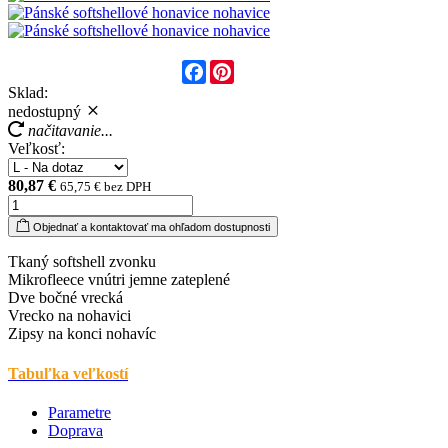
Facebook
Pinterest
Sklad:
nedostupný
načitavanie...
Veľkosť:
80,87 €
65,75 € bez DPH
Objednať a kontaktovať ma ohľadom dostupnosti
Tkaný softshell zvonku
Mikrofleece vnútri jemne zateplené
Dve bočné vrecká
Vrecko na nohavici
Zipsy na konci nohavíc
Tabuľka veľkostí
Parametre
Doprava