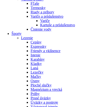
Fľaše
Termosky
Riady a príbory
Variče a príslušenstvo
Variče
Kartuše a príslušenstvo
Čistenie vody
Športy
Lezenie
Cepíny
Expressky
Friendy a vklínence
Istenie
Karabíny
Kladky
Laná
Lezečky
Mačky
Osmy
Ploché slučky
Magnézium a vrecká
Prilby
Prsné úväzky
Úväzky a postroje
Výstupové istenie