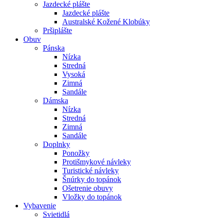
Jazdecké plášte
Jazdecké plášte
Australské Kožené Klobúky
Pršiplášte
Obuv
Pánska
Nízka
Stredná
Vysoká
Zimná
Sandále
Dámska
Nízka
Stredná
Zimná
Sandále
Doplnky
Ponožky
Protišmykové návleky
Turistické návleky
Šnúrky do topánok
Ošetrenie obuvy
Vložky do topánok
Vybavenie
Svietidlá