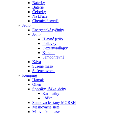
Baterky
Batérie
Čelovky
Na kľúče
Chemické svetlá
Jedlo
Energetické tyčinky
Jedlo
Hlavné jedlo
Polievky
Dezerty/raňajky
Korenie
Samoohrevné
Káva
Sušené mäso
Sušené ovocie
Kemping
Hamak
Oheň
Spacáky, lôžka, deky
Karimatky
Lôžka
Saunovacie stany MORZH
Maskovacie siete
Mapy a kompasy