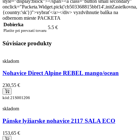
style="display:block"></span><a class="button small secondary"
onclick="Packeta.Widget.pick('cb503368815bbf14',initZasielkovna,
{country:'sk'})">vybrať</a></div> vyzdvihnutie balíka na
odbernom mieste PACKETA
Dobierka
5.5 €
Platíte pri prevzatí tovaru
Súvisiace produkty
skladom
Nohavice Direct Alpine REBEL mango/ocean
230,55 €
kód:21S001206
skladom
Pánske lyžiarske nohavice 2117 SALA ECO
153,65 €