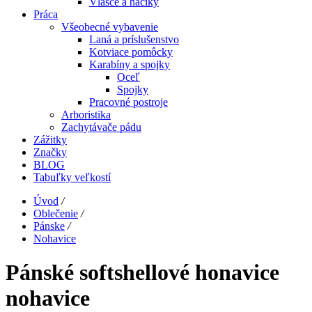
Vlasce a háčiky
Práca
Všeobecné vybavenie
Laná a príslušenstvo
Kotviace pomôcky
Karabíny a spojky
Oceľ
Spojky
Pracovné postroje
Arboristika
Zachytávače pádu
Zážitky
Značky
BLOG
Tabuľky veľkostí
Úvod
/
Oblečenie
/
Pánske
/
Nohavice
Pánské softshellové honavice
nohavice