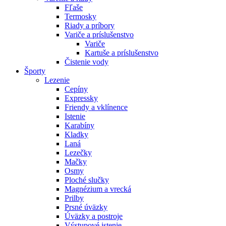
Fľaše
Termosky
Riady a príbory
Variče a príslušenstvo
Variče
Kartuše a príslušenstvo
Čistenie vody
Športy
Lezenie
Cepíny
Expressky
Friendy a vklínence
Istenie
Karabíny
Kladky
Laná
Lezečky
Mačky
Osmy
Ploché slučky
Magnézium a vrecká
Prilby
Prsné úväzky
Úväzky a postroje
Výstupové istenie