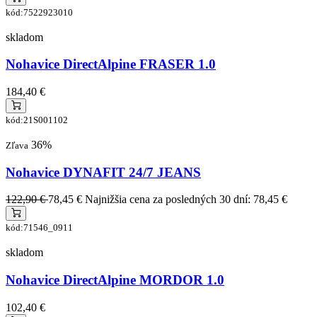
kód:7522923010
skladom
Nohavice DirectAlpine FRASER 1.0
184,40 €
kód:21S001102
36%
Zľava
Nohavice DYNAFIT 24/7 JEANS
122,90 €
78,45 €
Najnižšia cena za posledných 30 dní: 78,45 €
kód:71546_0911
skladom
Nohavice DirectAlpine MORDOR 1.0
102,40 €