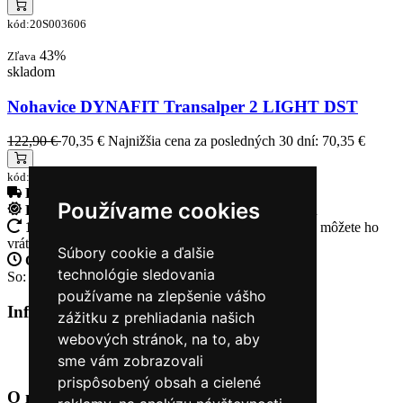
kód:20S003606
43%
Zľava
skladom
Nohavice DYNAFIT Transalper 2 LIGHT DST
122,90 €
70,35 €
Najnižšia cena za posledných 30 dní: 70,35 €
kód:71320_8561
Doprava zadarmo
pri objednávke nad 230€
Používame cookies
Rýchle dodanie
Tovar Vám odošleme do 24 hodín
14 Dní na vrátenie tovaru
Ak Vám tovar nesadne, môžete ho
vrátiť
Súbory cookie a ďalšie
Otvorené celý týždeň
Po - pia: 8:30 - 16:30
technológie sledovania
So: 9:00 - 12:00
používame na zlepšenie vášho
Informácie
+
zážitku z prehliadania našich
webových stránok, na to, aby
O nás
sme vám zobrazovali
Kontakt
prispôsobený obsah a cielené
O nás
+