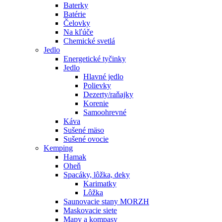
Baterky
Batérie
Čelovky
Na kľúče
Chemické svetlá
Jedlo
Energetické tyčinky
Jedlo
Hlavné jedlo
Polievky
Dezerty/raňajky
Korenie
Samoohrevné
Káva
Sušené mäso
Sušené ovocie
Kemping
Hamak
Oheň
Spacáky, lôžka, deky
Karimatky
Lôžka
Saunovacie stany MORZH
Maskovacie siete
Mapy a kompasy