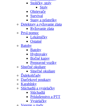
Stoličky, stoly
Stoly
Ohrievače
Survival
Stany a prístrešky
Detektory a ryžovanie zlata
Ryžovanie zlata
Prvá pomoc
Lekárničky
Ostatné
Batohy
Batohy
Hydrovaky
Bočné kapsy
Prepravné vozíky
Slnečné okuliare
Slnečné okuliare
Ďalekohľady
Darčekové poukazy
Karabínky
Slúchadlá a vysielačky
Slúchadlá
Príslušenstvo a PTT
Vysielačky
Varenie a riady