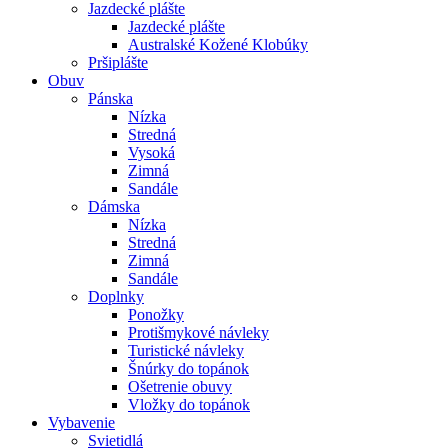
Jazdecké plášte
Jazdecké plášte
Australské Kožené Klobúky
Pršiplášte
Obuv
Pánska
Nízka
Stredná
Vysoká
Zimná
Sandále
Dámska
Nízka
Stredná
Zimná
Sandále
Doplnky
Ponožky
Protišmykové návleky
Turistické návleky
Šnúrky do topánok
Ošetrenie obuvy
Vložky do topánok
Vybavenie
Svietidlá