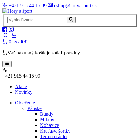
+421 915 44 15 99
eshop@horyasport.sk
0
ks /
0 €
Váš nákupný košík je zatiaľ prázdny
+421 915 44 15 99
Akcie
Novinky
Oblečenie
Pánske
Bundy
Mikiny
Nohavice
Kraťasy, šortky
Termo prádlo