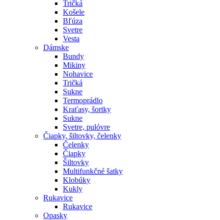
Tričká
Košele
Bľúza
Svetre
Vesta
Dámske
Bundy
Mikiny
Nohavice
Tričká
Sukne
Termoprádlo
Kraťasy, šortky
Sukne
Svetre, pulóvre
Čiapky, šiltovky, čelenky
Čelenky
Čiapky
Šiltovky
Multifunkčné šatky
Klobúky
Kukly
Rukavice
Rukavice
Opasky