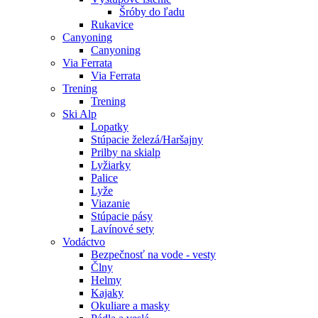
Šróby do ľadu
Rukavice
Canyoning
Canyoning
Via Ferrata
Via Ferrata
Trening
Trening
Ski Alp
Lopatky
Stúpacie železá/Haršajny
Prilby na skialp
Lyžiarky
Palice
Lyže
Viazanie
Stúpacie pásy
Lavínové sety
Vodáctvo
Bezpečnosť na vode - vesty
Člny
Helmy
Kajaky
Okuliare a masky