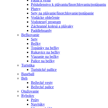
Pádla a veslá
Príslušenstvo k plávaniu/šnorchlovaniu/potápaniu
Plutvy
Sety na plávanie/šnorchlovanie/potápanie
Vodácke oblečenie
Vodotesný program
Záchranné kolesá a plávaky
Paddleboardy
Bežkovanie
Sety
Bežky
Topánky na bežky
Rukavice na bežky
Viazanie na bežky
Palice na bežky
Turistika
Turistické pallice
Baseball
Beh
Bežecké vesty
Bežecké palice
Otužovanie
Rybolov
Prúty
Navijáky