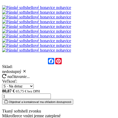
Facebook
Pinterest
Sklad:
nedostupný
načitavanie...
Veľkosť:
80,87 €
65,75 € bez DPH
Objednať a kontaktovať ma ohľadom dostupnosti
Tkaný softshell zvonku
Mikrofleece vnútri jemne zateplené