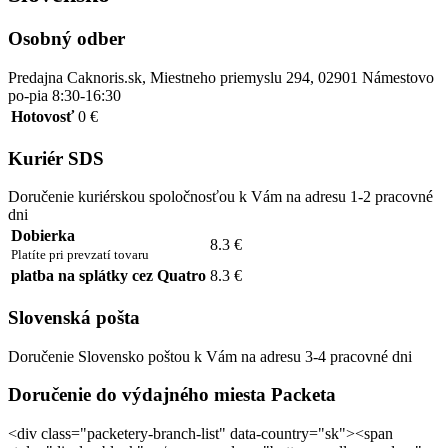
Osobný odber
Predajna Caknoris.sk, Miestneho priemyslu 294, 02901 Námestovo
po-pia 8:30-16:30
Hotovosť
0 €
Kuriér SDS
Doručenie kuriérskou spoločnosťou k Vám na adresu 1-2 pracovné
dni
Dobierka
8.3 €
Platíte pri prevzatí tovaru
platba na splátky cez Quatro
8.3 €
Slovenská pošta
Doručenie Slovensko poštou k Vám na adresu 3-4 pracovné dni
Doručenie do výdajného miesta Packeta
<div class="packetery-branch-list" data-country="sk"><span